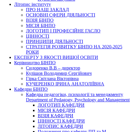
Літопис інституту
ПРО НАШ ЗАКЛАД
ОСНОВНІ СФЕРИ ДІЯЛЬНОСТІ
ВІЗІЯ БІНПО
МІСІЯ БІНПО
ЛОГОТИП І ПРОФЕСІЙНЕ ГАСЛО
ЦІННОСТІ
ПРИНЦИПИ ДІЯЛЬНОСТІ
СТРАТЕГІЯ РОЗВИТКУ БІНПО НА 2020-2025
РОКИ
ЕКСПЕРТУ З ЯКОСТІ ВИЩОЇ ОСВІТИ
Керівництво БІНПО
Сидоренко В.В – директор
Кулішов Володимир Сергійович
Гірка Світлана Вікторівна
КУЧЕРЕНКО ІРИНА АНАТОЛІЇВНА
Кафедри БІНПО
Кафедра педагогіки, психології та менеджменту
Department of Pedagogy, Psychology and Management
ЛОГОТИП КАФЕДРИ
МІСІЯ КАФЕДРИ
ВІЗІЯ КАФЕДРИ
ЦІННОСТІ КАФЕДРИ
ЛІТОПИС КАФЕДРИ
Положення про кафедру ПП та М