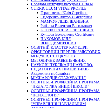
Посадові інструкції кафедри ПП та М
CURRICULUM VITAE PROFILE
Герасименко Юлія Сергіївна
Сидоренко Вікторія Вікторівна
МАМЧУР ЛІДІЯ ІВАНІВНА
Рибалка Валентин Васильович
КЛОЧКО АЛЛА ОЛЕКСІЇВНА
Кулішов Володимир Сергійович
ПАХОМОВ ІЛЛЯ
ВОЛОДИМИРОВИЧ
ОСВІТНІЙ КЛАСТЕР КАФЕДРИ
ОРІЄНТОВНИЙ ПЕРЕЛІК ЗМІСТОВИХ
МОДУЛІВ, СПЕЦКУРСІВ
МЕТОДИЧНЕ ЗАБЕЗПЕЧЕННЯ
НАУКОВІ ПУБЛІКАЦІЇ НАУКОВО-
ПЕДАГОГІЧНИХ ПРАЦІВНИКІВ
Академічна мобільність
МІЖНАРОДНЕ СТАЖУВАННЯ
ОСВІТНЬО-ПРОФЕСІЙНА ПРОГРАМА
“ПЕДАГОГІКА ВИЩОЇ ШКОЛИ”
ОСВІТНЬО-ПРОФЕСІЙНА ПРОГРАМА
“ПСИХОЛОГІЯ”
ОСВІТНЬО-ПРОФЕСІЙНА ПРОГРАМА
“УПРАВЛІННЯ НАВЧАЛЬНИМ