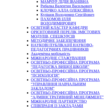
МАМЧУР ЛІДІЯ ІВАНІВНА
Рибалка Валентин Васильович
КЛОЧКО АЛЛА ОЛЕКСІЇВНА
Кулішов Володимир Сергійович
ПАХОМОВ ІЛЛЯ
ВОЛОДИМИРОВИЧ
ОСВІТНІЙ КЛАСТЕР КАФЕДРИ
ОРІЄНТОВНИЙ ПЕРЕЛІК ЗМІСТОВИХ
МОДУЛІВ, СПЕЦКУРСІВ
МЕТОДИЧНЕ ЗАБЕЗПЕЧЕННЯ
НАУКОВІ ПУБЛІКАЦІЇ НАУКОВО-
ПЕДАГОГІЧНИХ ПРАЦІВНИКІВ
Академічна мобільність
МІЖНАРОДНЕ СТАЖУВАННЯ
ОСВІТНЬО-ПРОФЕСІЙНА ПРОГРАМА
“ПЕДАГОГІКА ВИЩОЇ ШКОЛИ”
ОСВІТНЬО-ПРОФЕСІЙНА ПРОГРАМА
“ПСИХОЛОГІЯ”
ОСВІТНЬО-ПРОФЕСІЙНА ПРОГРАМА
“УПРАВЛІННЯ НАВЧАЛЬНИМ
ЗАКЛАДОМ”
ОСВІТНЬО-ПРОФЕСІЙНА ПРОГРАМА
“АДМІНІСТРАТИВНИЙ МЕНЕДЖМЕНТ”
МІЖНАРОДНЕ ПАРТНЕРСТВО
СПІВПРАЦЯ ІЗ ЗАКЛАДАМИ