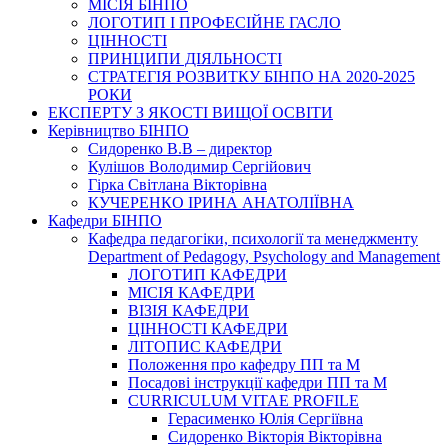
МІСІЯ БІНПО
ЛОГОТИП І ПРОФЕСІЙНЕ ГАСЛО
ЦІННОСТІ
ПРИНЦИПИ ДІЯЛЬНОСТІ
СТРАТЕГІЯ РОЗВИТКУ БІНПО НА 2020-2025
РОКИ
ЕКСПЕРТУ З ЯКОСТІ ВИЩОЇ ОСВІТИ
Керівництво БІНПО
Сидоренко В.В – директор
Кулішов Володимир Сергійович
Гірка Світлана Вікторівна
КУЧЕРЕНКО ІРИНА АНАТОЛІЇВНА
Кафедри БІНПО
Кафедра педагогіки, психології та менеджменту
Department of Pedagogy, Psychology and Management
ЛОГОТИП КАФЕДРИ
МІСІЯ КАФЕДРИ
ВІЗІЯ КАФЕДРИ
ЦІННОСТІ КАФЕДРИ
ЛІТОПИС КАФЕДРИ
Положення про кафедру ПП та М
Посадові інструкції кафедри ПП та М
CURRICULUM VITAE PROFILE
Герасименко Юлія Сергіївна
Сидоренко Вікторія Вікторівна