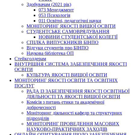
Здобувачам (2021 рік)
073 Менеджмент
053 Психологія
011 Освітні, педагогічні науки
МОНІТОРИНГ ЯКОСТІ ВИЩОЇ ОСВІТИ
СТУДЕНТСЬКЕ САМОВРЯДУВАННЯ
НОВИНИ СТУДЕНТСЬКОЇ КОЛЕГІЇ
СПІЛКА ВИПУСКНИКІВ БІНПО
Відгуки студентів про БІНПО
Наукова бібліотека ОП
Стейкголдерам
ВНУТРІШНЯ СИСТЕМА ЗАБЕЗПЕЧЕННЯ ЯКОСТІ
ОСВІТИ
КУЛЬТУРА ЯКОСТІ ВИЩОЇ ОСВІТИ
МОНІТОРИНГ ЯКОСТІ ОСВІТИ ТА ОСВІТНІХ
ПОСЛУГ
РАДА ІЗ ЗАБЕЗПЕЧЕННЯ ЯКОСТІ ОСВІТНЬОЇ
ДІЯЛЬНОСТІ ТА ЯКОСТІ ВИЩОЇ ОСВІТИ
Комісія з питань етики та академічної
доброчесності
Моніторинг діяльності кафедр та структурних
підрозділів
МОНІТОРИНГ ПРОВЕДЕННЯ МАСОВИХ
НАУКОВО-ПРАКТИЧНИХ ЗАХОДІВ
ОНЛАЙН-ОПИТУВАННЯ ЩОДО ЗАБЕЗПЕЧЕННЯ