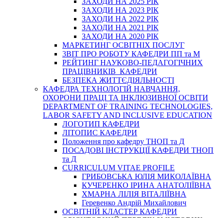
ЗАХОДИ НА 2025 РІК
ЗАХОДИ НА 2023 РІК
ЗАХОДИ НА 2022 РІК
ЗАХОДИ НА 2021 РІК
ЗАХОДИ НА 2020 РІК
МАРКЕТИНГ ОСВІТНІХ ПОСЛУГ
3BIT ПРО РОБОТУ КАФЕДРИ ПП та М
РЕЙТИНГ НАУКОВО-ПЕДАГОГІЧНИХ
ПРАЦІВНИКІВ КАФЕДРИ
БЕЗПЕКА ЖИТТЄДІЯЛЬНОСТІ
КАФЕДРА ТЕХНОЛОГІЙ НАВЧАННЯ,
ОХОРОНИ ПРАЦІ ТА ІНКЛЮЗИВНОЇ ОСВІТИ
DEPARTMENT OF TRAINING TECHNOLOGIES,
LABOR SAFETY AND INCLUSIVE EDUCATION
ЛОГОТИП КАФЕДРИ
ЛІТОПИС КАФЕДРИ
Положення про кафедру ТНОП та Д
ПОСАДОВІ ІНСТРУКЦІЇ КАФЕДРИ ТНОП
та Д
CURRICULUM VITAE PROFILE
ГРИБОВСЬКА ЮЛІЯ МИКОЛАЇВНА
КУЧЕРЕНКО ІРИНА АНАТОЛІЇВНА
ХМАРНА ЛІЛІЯ ВІТАЛІЇВНА
Геревенко Андрій Михайлович
ОСВІТНІЙ КЛАСТЕР КАФЕДРИ