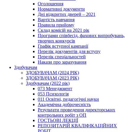
Оголошення
Нормативні документи
Дні відкритих дверей – 2021
Вартість навчання
Правила прийому
Склад комісій на 2021 рік
Програми співбесід, фахових випробувань,
творчих конкурсів
Графік вступної кампанії
Перелік документів для вступу
Перелік спеціальностей
Накази про зарахування
Здобувачам
ЗДОБУВАЧАМ (2024 РІК)
ЗДОБУВАЧАМ (2023 РІК)
Здобувачам (2022 рік)
073 Менеджмент
053 Психологія
011 Освітні, педагогічні науки
Академічна доброчесність
Результати проведення директорських
контрольних робіт з ОП
ГОСТЬОВІ ЛЕКЦІЇ
РЕПОЗИТАРІЙ КВАЛІФІКАЦІЙНИХ
РОБІТ