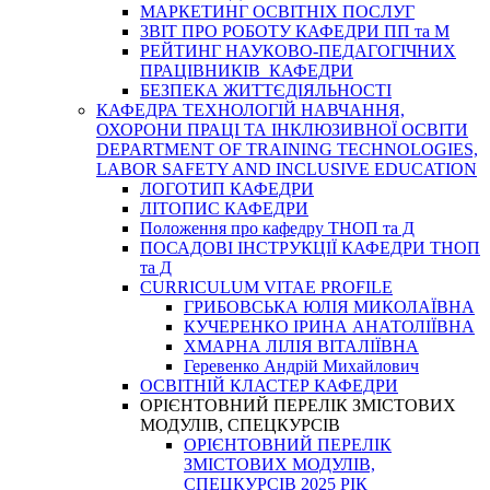
МАРКЕТИНГ ОСВІТНІХ ПОСЛУГ
3BIT ПРО РОБОТУ КАФЕДРИ ПП та М
РЕЙТИНГ НАУКОВО-ПЕДАГОГІЧНИХ
ПРАЦІВНИКІВ КАФЕДРИ
БЕЗПЕКА ЖИТТЄДІЯЛЬНОСТІ
КАФЕДРА ТЕХНОЛОГІЙ НАВЧАННЯ,
ОХОРОНИ ПРАЦІ ТА ІНКЛЮЗИВНОЇ ОСВІТИ
DEPARTMENT OF TRAINING TECHNOLOGIES,
LABOR SAFETY AND INCLUSIVE EDUCATION
ЛОГОТИП КАФЕДРИ
ЛІТОПИС КАФЕДРИ
Положення про кафедру ТНОП та Д
ПОСАДОВІ ІНСТРУКЦІЇ КАФЕДРИ ТНОП
та Д
CURRICULUM VITAE PROFILE
ГРИБОВСЬКА ЮЛІЯ МИКОЛАЇВНА
КУЧЕРЕНКО ІРИНА АНАТОЛІЇВНА
ХМАРНА ЛІЛІЯ ВІТАЛІЇВНА
Геревенко Андрій Михайлович
ОСВІТНІЙ КЛАСТЕР КАФЕДРИ
ОРІЄНТОВНИЙ ПЕРЕЛІК ЗМІСТОВИХ
МОДУЛІВ, СПЕЦКУРСІВ
ОРІЄНТОВНИЙ ПЕРЕЛІК
ЗМІСТОВИХ МОДУЛІВ,
СПЕЦКУРСІВ 2025 РІК