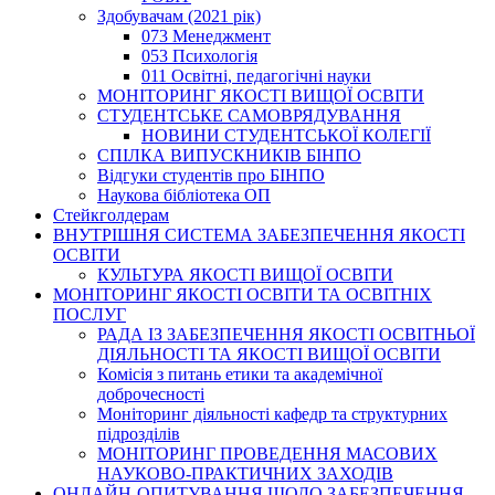
Здобувачам (2021 рік)
073 Менеджмент
053 Психологія
011 Освітні, педагогічні науки
МОНІТОРИНГ ЯКОСТІ ВИЩОЇ ОСВІТИ
СТУДЕНТСЬКЕ САМОВРЯДУВАННЯ
НОВИНИ СТУДЕНТСЬКОЇ КОЛЕГІЇ
СПІЛКА ВИПУСКНИКІВ БІНПО
Відгуки студентів про БІНПО
Наукова бібліотека ОП
Стейкголдерам
ВНУТРІШНЯ СИСТЕМА ЗАБЕЗПЕЧЕННЯ ЯКОСТІ
ОСВІТИ
КУЛЬТУРА ЯКОСТІ ВИЩОЇ ОСВІТИ
МОНІТОРИНГ ЯКОСТІ ОСВІТИ ТА ОСВІТНІХ
ПОСЛУГ
РАДА ІЗ ЗАБЕЗПЕЧЕННЯ ЯКОСТІ ОСВІТНЬОЇ
ДІЯЛЬНОСТІ ТА ЯКОСТІ ВИЩОЇ ОСВІТИ
Комісія з питань етики та академічної
доброчесності
Моніторинг діяльності кафедр та структурних
підрозділів
МОНІТОРИНГ ПРОВЕДЕННЯ МАСОВИХ
НАУКОВО-ПРАКТИЧНИХ ЗАХОДІВ
ОНЛАЙН-ОПИТУВАННЯ ЩОДО ЗАБЕЗПЕЧЕННЯ