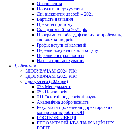
Оголошення
Нормативні документи
Дні відкритих дверей – 2021
Вартість навчання
Правила прийому
Склад комісій на 2021 рік
Програми співбесід, фахових випробувань,
творчих конкурсів
Графік вступної кампанії
Перелік документів для вступу
Перелік спеціальностей
Накази про зарахування
Здобувачам
ЗДОБУВАЧАМ (2024 РІК)
ЗДОБУВАЧАМ (2023 РІК)
Здобувачам (2022 рік)
073 Менеджмент
053 Психологія
011 Освітні, педагогічні науки
Академічна доброчесність
Результати проведення директорських
контрольних робіт з ОП
ГОСТЬОВІ ЛЕКЦІЇ
РЕПОЗИТАРІЙ КВАЛІФІКАЦІЙНИХ
РОБІТ