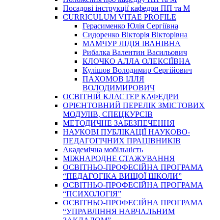
Посадові інструкції кафедри ПП та М
CURRICULUM VITAE PROFILE
Герасименко Юлія Сергіївна
Сидоренко Вікторія Вікторівна
МАМЧУР ЛІДІЯ ІВАНІВНА
Рибалка Валентин Васильович
КЛОЧКО АЛЛА ОЛЕКСІЇВНА
Кулішов Володимир Сергійович
ПАХОМОВ ІЛЛЯ
ВОЛОДИМИРОВИЧ
ОСВІТНІЙ КЛАСТЕР КАФЕДРИ
ОРІЄНТОВНИЙ ПЕРЕЛІК ЗМІСТОВИХ
МОДУЛІВ, СПЕЦКУРСІВ
МЕТОДИЧНЕ ЗАБЕЗПЕЧЕННЯ
НАУКОВІ ПУБЛІКАЦІЇ НАУКОВО-
ПЕДАГОГІЧНИХ ПРАЦІВНИКІВ
Академічна мобільність
МІЖНАРОДНЕ СТАЖУВАННЯ
ОСВІТНЬО-ПРОФЕСІЙНА ПРОГРАМА
“ПЕДАГОГІКА ВИЩОЇ ШКОЛИ”
ОСВІТНЬО-ПРОФЕСІЙНА ПРОГРАМА
“ПСИХОЛОГІЯ”
ОСВІТНЬО-ПРОФЕСІЙНА ПРОГРАМА
“УПРАВЛІННЯ НАВЧАЛЬНИМ