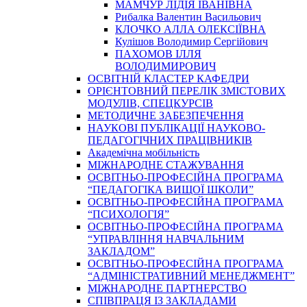
МАМЧУР ЛІДІЯ ІВАНІВНА
Рибалка Валентин Васильович
КЛОЧКО АЛЛА ОЛЕКСІЇВНА
Кулішов Володимир Сергійович
ПАХОМОВ ІЛЛЯ
ВОЛОДИМИРОВИЧ
ОСВІТНІЙ КЛАСТЕР КАФЕДРИ
ОРІЄНТОВНИЙ ПЕРЕЛІК ЗМІСТОВИХ
МОДУЛІВ, СПЕЦКУРСІВ
МЕТОДИЧНЕ ЗАБЕЗПЕЧЕННЯ
НАУКОВІ ПУБЛІКАЦІЇ НАУКОВО-
ПЕДАГОГІЧНИХ ПРАЦІВНИКІВ
Академічна мобільність
МІЖНАРОДНЕ СТАЖУВАННЯ
ОСВІТНЬО-ПРОФЕСІЙНА ПРОГРАМА
“ПЕДАГОГІКА ВИЩОЇ ШКОЛИ”
ОСВІТНЬО-ПРОФЕСІЙНА ПРОГРАМА
“ПСИХОЛОГІЯ”
ОСВІТНЬО-ПРОФЕСІЙНА ПРОГРАМА
“УПРАВЛІННЯ НАВЧАЛЬНИМ
ЗАКЛАДОМ”
ОСВІТНЬО-ПРОФЕСІЙНА ПРОГРАМА
“АДМІНІСТРАТИВНИЙ МЕНЕДЖМЕНТ”
МІЖНАРОДНЕ ПАРТНЕРСТВО
СПІВПРАЦЯ ІЗ ЗАКЛАДАМИ