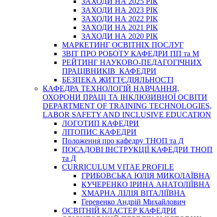
ЗАХОДИ НА 2025 РІК
ЗАХОДИ НА 2023 РІК
ЗАХОДИ НА 2022 РІК
ЗАХОДИ НА 2021 РІК
ЗАХОДИ НА 2020 РІК
МАРКЕТИНГ ОСВІТНІХ ПОСЛУГ
3BIT ПРО РОБОТУ КАФЕДРИ ПП та М
РЕЙТИНГ НАУКОВО-ПЕДАГОГІЧНИХ
ПРАЦІВНИКІВ КАФЕДРИ
БЕЗПЕКА ЖИТТЄДІЯЛЬНОСТІ
КАФЕДРА ТЕХНОЛОГІЙ НАВЧАННЯ,
ОХОРОНИ ПРАЦІ ТА ІНКЛЮЗИВНОЇ ОСВІТИ
DEPARTMENT OF TRAINING TECHNOLOGIES,
LABOR SAFETY AND INCLUSIVE EDUCATION
ЛОГОТИП КАФЕДРИ
ЛІТОПИС КАФЕДРИ
Положення про кафедру ТНОП та Д
ПОСАДОВІ ІНСТРУКЦІЇ КАФЕДРИ ТНОП
та Д
CURRICULUM VITAE PROFILE
ГРИБОВСЬКА ЮЛІЯ МИКОЛАЇВНА
КУЧЕРЕНКО ІРИНА АНАТОЛІЇВНА
ХМАРНА ЛІЛІЯ ВІТАЛІЇВНА
Геревенко Андрій Михайлович
ОСВІТНІЙ КЛАСТЕР КАФЕДРИ