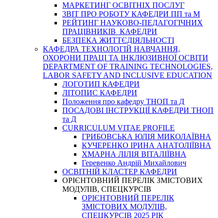
МАРКЕТИНГ ОСВІТНІХ ПОСЛУГ
3BIT ПРО РОБОТУ КАФЕДРИ ПП та М
РЕЙТИНГ НАУКОВО-ПЕДАГОГІЧНИХ
ПРАЦІВНИКІВ КАФЕДРИ
БЕЗПЕКА ЖИТТЄДІЯЛЬНОСТІ
КАФЕДРА ТЕХНОЛОГІЙ НАВЧАННЯ,
ОХОРОНИ ПРАЦІ ТА ІНКЛЮЗИВНОЇ ОСВІТИ
DEPARTMENT OF TRAINING TECHNOLOGIES,
LABOR SAFETY AND INCLUSIVE EDUCATION
ЛОГОТИП КАФЕДРИ
ЛІТОПИС КАФЕДРИ
Положення про кафедру ТНОП та Д
ПОСАДОВІ ІНСТРУКЦІЇ КАФЕДРИ ТНОП
та Д
CURRICULUM VITAE PROFILE
ГРИБОВСЬКА ЮЛІЯ МИКОЛАЇВНА
КУЧЕРЕНКО ІРИНА АНАТОЛІЇВНА
ХМАРНА ЛІЛІЯ ВІТАЛІЇВНА
Геревенко Андрій Михайлович
ОСВІТНІЙ КЛАСТЕР КАФЕДРИ
ОРІЄНТОВНИЙ ПЕРЕЛІК ЗМІСТОВИХ
МОДУЛІВ, СПЕЦКУРСІВ
ОРІЄНТОВНИЙ ПЕРЕЛІК
ЗМІСТОВИХ МОДУЛІВ,
СПЕЦКУРСІВ 2025 РІК