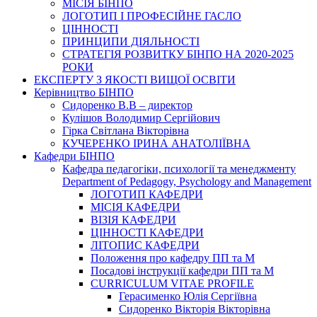
МІСІЯ БІНПО
ЛОГОТИП І ПРОФЕСІЙНЕ ГАСЛО
ЦІННОСТІ
ПРИНЦИПИ ДІЯЛЬНОСТІ
СТРАТЕГІЯ РОЗВИТКУ БІНПО НА 2020-2025
РОКИ
ЕКСПЕРТУ З ЯКОСТІ ВИЩОЇ ОСВІТИ
Керівництво БІНПО
Сидоренко В.В – директор
Кулішов Володимир Сергійович
Гірка Світлана Вікторівна
КУЧЕРЕНКО ІРИНА АНАТОЛІЇВНА
Кафедри БІНПО
Кафедра педагогіки, психології та менеджменту
Department of Pedagogy, Psychology and Management
ЛОГОТИП КАФЕДРИ
МІСІЯ КАФЕДРИ
ВІЗІЯ КАФЕДРИ
ЦІННОСТІ КАФЕДРИ
ЛІТОПИС КАФЕДРИ
Положення про кафедру ПП та М
Посадові інструкції кафедри ПП та М
CURRICULUM VITAE PROFILE
Герасименко Юлія Сергіївна
Сидоренко Вікторія Вікторівна