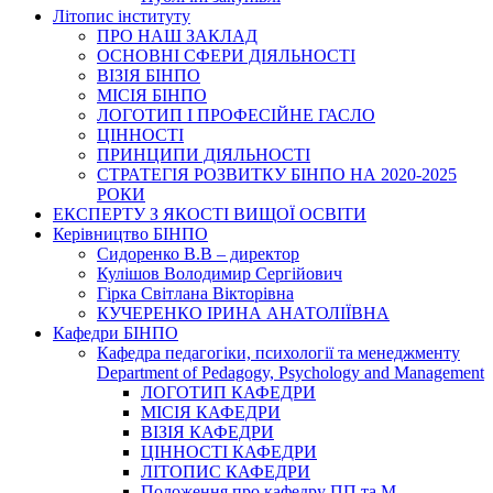
Літопис інституту
ПРО НАШ ЗАКЛАД
ОСНОВНІ СФЕРИ ДІЯЛЬНОСТІ
ВІЗІЯ БІНПО
МІСІЯ БІНПО
ЛОГОТИП І ПРОФЕСІЙНЕ ГАСЛО
ЦІННОСТІ
ПРИНЦИПИ ДІЯЛЬНОСТІ
СТРАТЕГІЯ РОЗВИТКУ БІНПО НА 2020-2025
РОКИ
ЕКСПЕРТУ З ЯКОСТІ ВИЩОЇ ОСВІТИ
Керівництво БІНПО
Сидоренко В.В – директор
Кулішов Володимир Сергійович
Гірка Світлана Вікторівна
КУЧЕРЕНКО ІРИНА АНАТОЛІЇВНА
Кафедри БІНПО
Кафедра педагогіки, психології та менеджменту
Department of Pedagogy, Psychology and Management
ЛОГОТИП КАФЕДРИ
МІСІЯ КАФЕДРИ
ВІЗІЯ КАФЕДРИ
ЦІННОСТІ КАФЕДРИ
ЛІТОПИС КАФЕДРИ
Положення про кафедру ПП та М