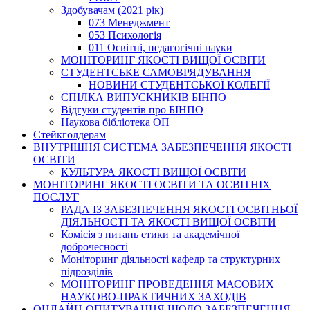
Здобувачам (2021 рік)
073 Менеджмент
053 Психологія
011 Освітні, педагогічні науки
МОНІТОРИНГ ЯКОСТІ ВИЩОЇ ОСВІТИ
СТУДЕНТСЬКЕ САМОВРЯДУВАННЯ
НОВИНИ СТУДЕНТСЬКОЇ КОЛЕГІЇ
СПІЛКА ВИПУСКНИКІВ БІНПО
Відгуки студентів про БІНПО
Наукова бібліотека ОП
Стейкголдерам
ВНУТРІШНЯ СИСТЕМА ЗАБЕЗПЕЧЕННЯ ЯКОСТІ
ОСВІТИ
КУЛЬТУРА ЯКОСТІ ВИЩОЇ ОСВІТИ
МОНІТОРИНГ ЯКОСТІ ОСВІТИ ТА ОСВІТНІХ
ПОСЛУГ
РАДА ІЗ ЗАБЕЗПЕЧЕННЯ ЯКОСТІ ОСВІТНЬОЇ
ДІЯЛЬНОСТІ ТА ЯКОСТІ ВИЩОЇ ОСВІТИ
Комісія з питань етики та академічної
доброчесності
Моніторинг діяльності кафедр та структурних
підрозділів
МОНІТОРИНГ ПРОВЕДЕННЯ МАСОВИХ
НАУКОВО-ПРАКТИЧНИХ ЗАХОДІВ
ОНЛАЙН-ОПИТУВАННЯ ЩОДО ЗАБЕЗПЕЧЕННЯ