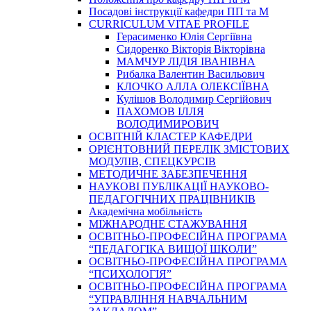
Посадові інструкції кафедри ПП та М
CURRICULUM VITAE PROFILE
Герасименко Юлія Сергіївна
Сидоренко Вікторія Вікторівна
МАМЧУР ЛІДІЯ ІВАНІВНА
Рибалка Валентин Васильович
КЛОЧКО АЛЛА ОЛЕКСІЇВНА
Кулішов Володимир Сергійович
ПАХОМОВ ІЛЛЯ
ВОЛОДИМИРОВИЧ
ОСВІТНІЙ КЛАСТЕР КАФЕДРИ
ОРІЄНТОВНИЙ ПЕРЕЛІК ЗМІСТОВИХ
МОДУЛІВ, СПЕЦКУРСІВ
МЕТОДИЧНЕ ЗАБЕЗПЕЧЕННЯ
НАУКОВІ ПУБЛІКАЦІЇ НАУКОВО-
ПЕДАГОГІЧНИХ ПРАЦІВНИКІВ
Академічна мобільність
МІЖНАРОДНЕ СТАЖУВАННЯ
ОСВІТНЬО-ПРОФЕСІЙНА ПРОГРАМА
“ПЕДАГОГІКА ВИЩОЇ ШКОЛИ”
ОСВІТНЬО-ПРОФЕСІЙНА ПРОГРАМА
“ПСИХОЛОГІЯ”
ОСВІТНЬО-ПРОФЕСІЙНА ПРОГРАМА
“УПРАВЛІННЯ НАВЧАЛЬНИМ