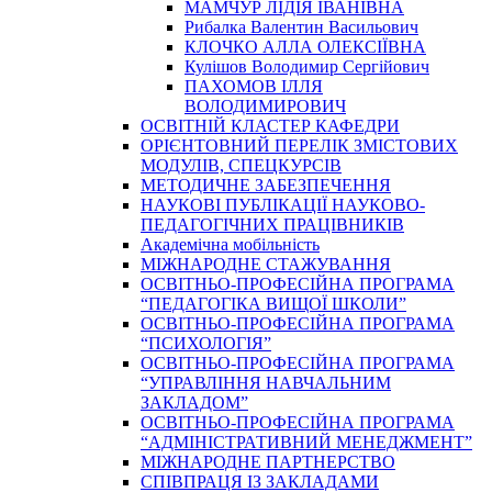
МАМЧУР ЛІДІЯ ІВАНІВНА
Рибалка Валентин Васильович
КЛОЧКО АЛЛА ОЛЕКСІЇВНА
Кулішов Володимир Сергійович
ПАХОМОВ ІЛЛЯ
ВОЛОДИМИРОВИЧ
ОСВІТНІЙ КЛАСТЕР КАФЕДРИ
ОРІЄНТОВНИЙ ПЕРЕЛІК ЗМІСТОВИХ
МОДУЛІВ, СПЕЦКУРСІВ
МЕТОДИЧНЕ ЗАБЕЗПЕЧЕННЯ
НАУКОВІ ПУБЛІКАЦІЇ НАУКОВО-
ПЕДАГОГІЧНИХ ПРАЦІВНИКІВ
Академічна мобільність
МІЖНАРОДНЕ СТАЖУВАННЯ
ОСВІТНЬО-ПРОФЕСІЙНА ПРОГРАМА
“ПЕДАГОГІКА ВИЩОЇ ШКОЛИ”
ОСВІТНЬО-ПРОФЕСІЙНА ПРОГРАМА
“ПСИХОЛОГІЯ”
ОСВІТНЬО-ПРОФЕСІЙНА ПРОГРАМА
“УПРАВЛІННЯ НАВЧАЛЬНИМ
ЗАКЛАДОМ”
ОСВІТНЬО-ПРОФЕСІЙНА ПРОГРАМА
“АДМІНІСТРАТИВНИЙ МЕНЕДЖМЕНТ”
МІЖНАРОДНЕ ПАРТНЕРСТВО
СПІВПРАЦЯ ІЗ ЗАКЛАДАМИ