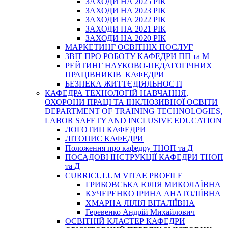
ЗАХОДИ НА 2025 РІК
ЗАХОДИ НА 2023 РІК
ЗАХОДИ НА 2022 РІК
ЗАХОДИ НА 2021 РІК
ЗАХОДИ НА 2020 РІК
МАРКЕТИНГ ОСВІТНІХ ПОСЛУГ
3BIT ПРО РОБОТУ КАФЕДРИ ПП та М
РЕЙТИНГ НАУКОВО-ПЕДАГОГІЧНИХ
ПРАЦІВНИКІВ КАФЕДРИ
БЕЗПЕКА ЖИТТЄДІЯЛЬНОСТІ
КАФЕДРА ТЕХНОЛОГІЙ НАВЧАННЯ,
ОХОРОНИ ПРАЦІ ТА ІНКЛЮЗИВНОЇ ОСВІТИ
DEPARTMENT OF TRAINING TECHNOLOGIES,
LABOR SAFETY AND INCLUSIVE EDUCATION
ЛОГОТИП КАФЕДРИ
ЛІТОПИС КАФЕДРИ
Положення про кафедру ТНОП та Д
ПОСАДОВІ ІНСТРУКЦІЇ КАФЕДРИ ТНОП
та Д
CURRICULUM VITAE PROFILE
ГРИБОВСЬКА ЮЛІЯ МИКОЛАЇВНА
КУЧЕРЕНКО ІРИНА АНАТОЛІЇВНА
ХМАРНА ЛІЛІЯ ВІТАЛІЇВНА
Геревенко Андрій Михайлович
ОСВІТНІЙ КЛАСТЕР КАФЕДРИ