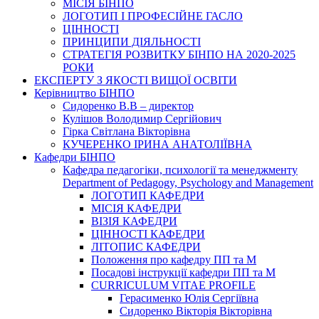
МІСІЯ БІНПО
ЛОГОТИП І ПРОФЕСІЙНЕ ГАСЛО
ЦІННОСТІ
ПРИНЦИПИ ДІЯЛЬНОСТІ
СТРАТЕГІЯ РОЗВИТКУ БІНПО НА 2020-2025
РОКИ
ЕКСПЕРТУ З ЯКОСТІ ВИЩОЇ ОСВІТИ
Керівництво БІНПО
Сидоренко В.В – директор
Кулішов Володимир Сергійович
Гірка Світлана Вікторівна
КУЧЕРЕНКО ІРИНА АНАТОЛІЇВНА
Кафедри БІНПО
Кафедра педагогіки, психології та менеджменту
Department of Pedagogy, Psychology and Management
ЛОГОТИП КАФЕДРИ
МІСІЯ КАФЕДРИ
ВІЗІЯ КАФЕДРИ
ЦІННОСТІ КАФЕДРИ
ЛІТОПИС КАФЕДРИ
Положення про кафедру ПП та М
Посадові інструкції кафедри ПП та М
CURRICULUM VITAE PROFILE
Герасименко Юлія Сергіївна
Сидоренко Вікторія Вікторівна