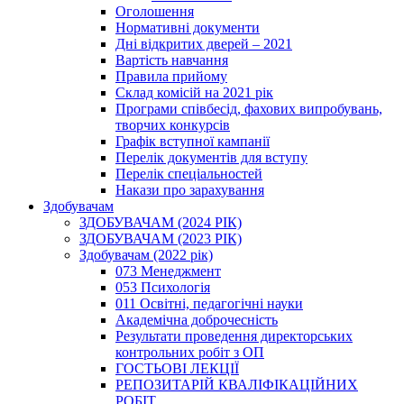
Оголошення
Нормативні документи
Дні відкритих дверей – 2021
Вартість навчання
Правила прийому
Склад комісій на 2021 рік
Програми співбесід, фахових випробувань,
творчих конкурсів
Графік вступної кампанії
Перелік документів для вступу
Перелік спеціальностей
Накази про зарахування
Здобувачам
ЗДОБУВАЧАМ (2024 РІК)
ЗДОБУВАЧАМ (2023 РІК)
Здобувачам (2022 рік)
073 Менеджмент
053 Психологія
011 Освітні, педагогічні науки
Академічна доброчесність
Результати проведення директорських
контрольних робіт з ОП
ГОСТЬОВІ ЛЕКЦІЇ
РЕПОЗИТАРІЙ КВАЛІФІКАЦІЙНИХ
РОБІТ