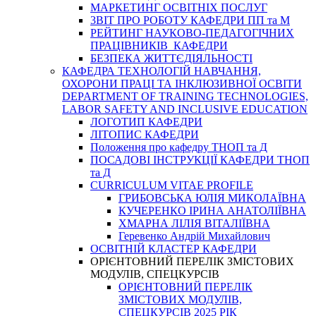
МАРКЕТИНГ ОСВІТНІХ ПОСЛУГ
3BIT ПРО РОБОТУ КАФЕДРИ ПП та М
РЕЙТИНГ НАУКОВО-ПЕДАГОГІЧНИХ
ПРАЦІВНИКІВ КАФЕДРИ
БЕЗПЕКА ЖИТТЄДІЯЛЬНОСТІ
КАФЕДРА ТЕХНОЛОГІЙ НАВЧАННЯ,
ОХОРОНИ ПРАЦІ ТА ІНКЛЮЗИВНОЇ ОСВІТИ
DEPARTMENT OF TRAINING TECHNOLOGIES,
LABOR SAFETY AND INCLUSIVE EDUCATION
ЛОГОТИП КАФЕДРИ
ЛІТОПИС КАФЕДРИ
Положення про кафедру ТНОП та Д
ПОСАДОВІ ІНСТРУКЦІЇ КАФЕДРИ ТНОП
та Д
CURRICULUM VITAE PROFILE
ГРИБОВСЬКА ЮЛІЯ МИКОЛАЇВНА
КУЧЕРЕНКО ІРИНА АНАТОЛІЇВНА
ХМАРНА ЛІЛІЯ ВІТАЛІЇВНА
Геревенко Андрій Михайлович
ОСВІТНІЙ КЛАСТЕР КАФЕДРИ
ОРІЄНТОВНИЙ ПЕРЕЛІК ЗМІСТОВИХ
МОДУЛІВ, СПЕЦКУРСІВ
ОРІЄНТОВНИЙ ПЕРЕЛІК
ЗМІСТОВИХ МОДУЛІВ,
СПЕЦКУРСІВ 2025 РІК