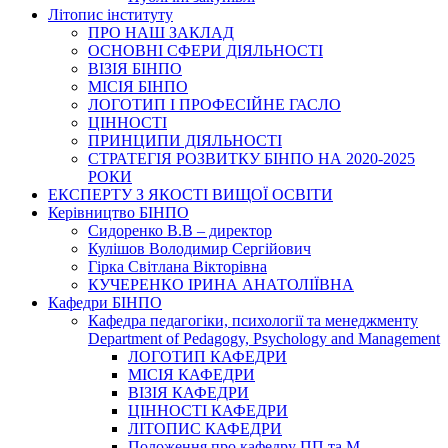
Літопис інституту
ПРО НАШ ЗАКЛАД
ОСНОВНІ СФЕРИ ДІЯЛЬНОСТІ
ВІЗІЯ БІНПО
МІСІЯ БІНПО
ЛОГОТИП І ПРОФЕСІЙНЕ ГАСЛО
ЦІННОСТІ
ПРИНЦИПИ ДІЯЛЬНОСТІ
СТРАТЕГІЯ РОЗВИТКУ БІНПО НА 2020-2025
РОКИ
ЕКСПЕРТУ З ЯКОСТІ ВИЩОЇ ОСВІТИ
Керівництво БІНПО
Сидоренко В.В – директор
Кулішов Володимир Сергійович
Гірка Світлана Вікторівна
КУЧЕРЕНКО ІРИНА АНАТОЛІЇВНА
Кафедри БІНПО
Кафедра педагогіки, психології та менеджменту
Department of Pedagogy, Psychology and Management
ЛОГОТИП КАФЕДРИ
МІСІЯ КАФЕДРИ
ВІЗІЯ КАФЕДРИ
ЦІННОСТІ КАФЕДРИ
ЛІТОПИС КАФЕДРИ
Положення про кафедру ПП та М