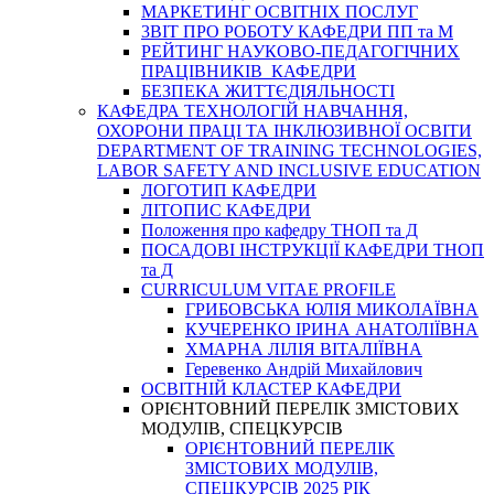
МАРКЕТИНГ ОСВІТНІХ ПОСЛУГ
3BIT ПРО РОБОТУ КАФЕДРИ ПП та М
РЕЙТИНГ НАУКОВО-ПЕДАГОГІЧНИХ
ПРАЦІВНИКІВ КАФЕДРИ
БЕЗПЕКА ЖИТТЄДІЯЛЬНОСТІ
КАФЕДРА ТЕХНОЛОГІЙ НАВЧАННЯ,
ОХОРОНИ ПРАЦІ ТА ІНКЛЮЗИВНОЇ ОСВІТИ
DEPARTMENT OF TRAINING TECHNOLOGIES,
LABOR SAFETY AND INCLUSIVE EDUCATION
ЛОГОТИП КАФЕДРИ
ЛІТОПИС КАФЕДРИ
Положення про кафедру ТНОП та Д
ПОСАДОВІ ІНСТРУКЦІЇ КАФЕДРИ ТНОП
та Д
CURRICULUM VITAE PROFILE
ГРИБОВСЬКА ЮЛІЯ МИКОЛАЇВНА
КУЧЕРЕНКО ІРИНА АНАТОЛІЇВНА
ХМАРНА ЛІЛІЯ ВІТАЛІЇВНА
Геревенко Андрій Михайлович
ОСВІТНІЙ КЛАСТЕР КАФЕДРИ
ОРІЄНТОВНИЙ ПЕРЕЛІК ЗМІСТОВИХ
МОДУЛІВ, СПЕЦКУРСІВ
ОРІЄНТОВНИЙ ПЕРЕЛІК
ЗМІСТОВИХ МОДУЛІВ,
СПЕЦКУРСІВ 2025 РІК