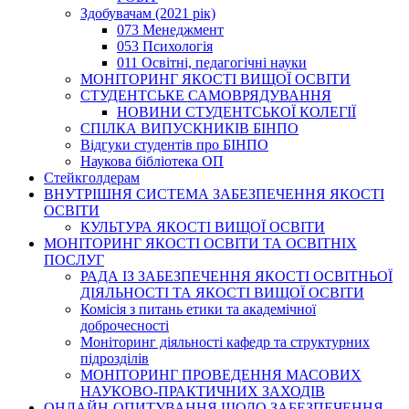
Здобувачам (2021 рік)
073 Менеджмент
053 Психологія
011 Освітні, педагогічні науки
МОНІТОРИНГ ЯКОСТІ ВИЩОЇ ОСВІТИ
СТУДЕНТСЬКЕ САМОВРЯДУВАННЯ
НОВИНИ СТУДЕНТСЬКОЇ КОЛЕГІЇ
СПІЛКА ВИПУСКНИКІВ БІНПО
Відгуки студентів про БІНПО
Наукова бібліотека ОП
Стейкголдерам
ВНУТРІШНЯ СИСТЕМА ЗАБЕЗПЕЧЕННЯ ЯКОСТІ
ОСВІТИ
КУЛЬТУРА ЯКОСТІ ВИЩОЇ ОСВІТИ
МОНІТОРИНГ ЯКОСТІ ОСВІТИ ТА ОСВІТНІХ
ПОСЛУГ
РАДА ІЗ ЗАБЕЗПЕЧЕННЯ ЯКОСТІ ОСВІТНЬОЇ
ДІЯЛЬНОСТІ ТА ЯКОСТІ ВИЩОЇ ОСВІТИ
Комісія з питань етики та академічної
доброчесності
Моніторинг діяльності кафедр та структурних
підрозділів
МОНІТОРИНГ ПРОВЕДЕННЯ МАСОВИХ
НАУКОВО-ПРАКТИЧНИХ ЗАХОДІВ
ОНЛАЙН-ОПИТУВАННЯ ЩОДО ЗАБЕЗПЕЧЕННЯ