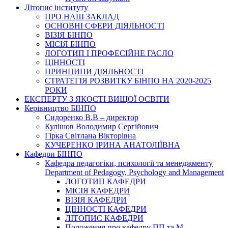
Літопис інституту
ПРО НАШ ЗАКЛАД
ОСНОВНІ СФЕРИ ДІЯЛЬНОСТІ
ВІЗІЯ БІНПО
МІСІЯ БІНПО
ЛОГОТИП І ПРОФЕСІЙНЕ ГАСЛО
ЦІННОСТІ
ПРИНЦИПИ ДІЯЛЬНОСТІ
СТРАТЕГІЯ РОЗВИТКУ БІНПО НА 2020-2025
РОКИ
ЕКСПЕРТУ З ЯКОСТІ ВИЩОЇ ОСВІТИ
Керівництво БІНПО
Сидоренко В.В – директор
Кулішов Володимир Сергійович
Гірка Світлана Вікторівна
КУЧЕРЕНКО ІРИНА АНАТОЛІЇВНА
Кафедри БІНПО
Кафедра педагогіки, психології та менеджменту
Department of Pedagogy, Psychology and Management
ЛОГОТИП КАФЕДРИ
МІСІЯ КАФЕДРИ
ВІЗІЯ КАФЕДРИ
ЦІННОСТІ КАФЕДРИ
ЛІТОПИС КАФЕДРИ
Положення про кафедру ПП та М