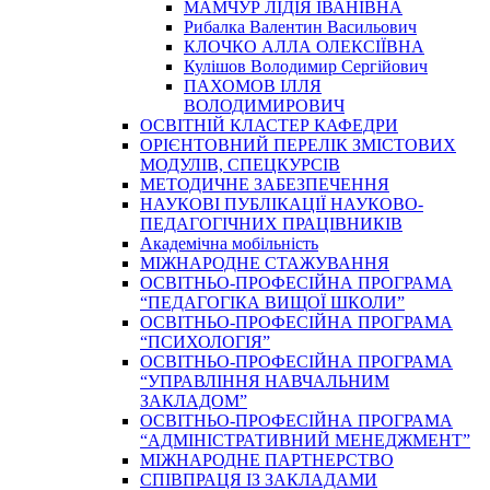
МАМЧУР ЛІДІЯ ІВАНІВНА
Рибалка Валентин Васильович
КЛОЧКО АЛЛА ОЛЕКСІЇВНА
Кулішов Володимир Сергійович
ПАХОМОВ ІЛЛЯ
ВОЛОДИМИРОВИЧ
ОСВІТНІЙ КЛАСТЕР КАФЕДРИ
ОРІЄНТОВНИЙ ПЕРЕЛІК ЗМІСТОВИХ
МОДУЛІВ, СПЕЦКУРСІВ
МЕТОДИЧНЕ ЗАБЕЗПЕЧЕННЯ
НАУКОВІ ПУБЛІКАЦІЇ НАУКОВО-
ПЕДАГОГІЧНИХ ПРАЦІВНИКІВ
Академічна мобільність
МІЖНАРОДНЕ СТАЖУВАННЯ
ОСВІТНЬО-ПРОФЕСІЙНА ПРОГРАМА
“ПЕДАГОГІКА ВИЩОЇ ШКОЛИ”
ОСВІТНЬО-ПРОФЕСІЙНА ПРОГРАМА
“ПСИХОЛОГІЯ”
ОСВІТНЬО-ПРОФЕСІЙНА ПРОГРАМА
“УПРАВЛІННЯ НАВЧАЛЬНИМ
ЗАКЛАДОМ”
ОСВІТНЬО-ПРОФЕСІЙНА ПРОГРАМА
“АДМІНІСТРАТИВНИЙ МЕНЕДЖМЕНТ”
МІЖНАРОДНЕ ПАРТНЕРСТВО
СПІВПРАЦЯ ІЗ ЗАКЛАДАМИ