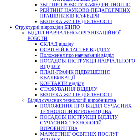
3BIT ПРО РОБОТУ КАФЕДРИ ТНОП ІО
РЕЙТИНГ НАУКОВО-ПЕДАГОГІЧНИХ
ПРАЦІВНИКІВ КАФЕДРИ
БЕЗПЕКА ЖИТТЄДІЯЛЬНОСТІ
Структурні підрозділи БІНПО
ВІДДІЛ НАВЧАЛЬНО-ОРГАНІЗАЦІЙНОЇ
РОБОТИ
СКЛАД відділу
ОСВІТНІЙ КЛАСТЕР ВІДДІЛУ
Положення про навчальний вiддiл
ПОСАДОВІ ІНСТРУКЦІЇ НАВЧАЛЬНОГО
ВІДДІЛУ
ПЛАН-ГРАФІК ПІДВИЩЕННЯ
КВАЛІФІКАЦІЇ
КОНТАКТИ відділу
СТАЖУВАННЯ ВІДДІЛУ
БЕЗПЕКА ЖИТТЄДІЯЛЬНОСТІ
Відділ сучасних технологій виробництва
ПОЛОЖЕННЯ ПРО ВІДДІЛ СУЧАСНИХ
ТЕХНОЛОГІЙ ВИРОБНИЦТВА
ПОСАДОВІ ІНСТРУКЦІЇ ВІДДІЛУ
СУЧАСНИХ ТЕХНОЛОГІЙ
ВИРОБНИЦТВА
МАРКЕТИНГ ОСВІТНІХ ПОСЛУГ
ВІДДІЛУ