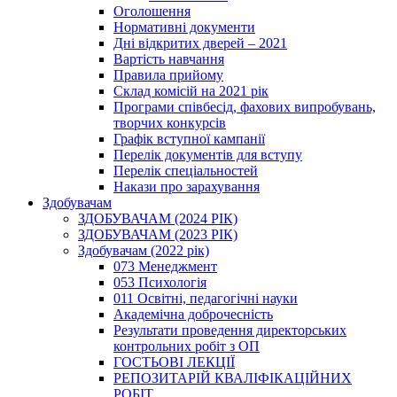
Оголошення
Нормативні документи
Дні відкритих дверей – 2021
Вартість навчання
Правила прийому
Склад комісій на 2021 рік
Програми співбесід, фахових випробувань,
творчих конкурсів
Графік вступної кампанії
Перелік документів для вступу
Перелік спеціальностей
Накази про зарахування
Здобувачам
ЗДОБУВАЧАМ (2024 РІК)
ЗДОБУВАЧАМ (2023 РІК)
Здобувачам (2022 рік)
073 Менеджмент
053 Психологія
011 Освітні, педагогічні науки
Академічна доброчесність
Результати проведення директорських
контрольних робіт з ОП
ГОСТЬОВІ ЛЕКЦІЇ
РЕПОЗИТАРІЙ КВАЛІФІКАЦІЙНИХ
РОБІТ