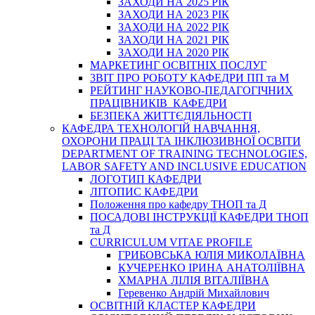
ЗАХОДИ НА 2025 РІК
ЗАХОДИ НА 2023 РІК
ЗАХОДИ НА 2022 РІК
ЗАХОДИ НА 2021 РІК
ЗАХОДИ НА 2020 РІК
МАРКЕТИНГ ОСВІТНІХ ПОСЛУГ
3BIT ПРО РОБОТУ КАФЕДРИ ПП та М
РЕЙТИНГ НАУКОВО-ПЕДАГОГІЧНИХ
ПРАЦІВНИКІВ КАФЕДРИ
БЕЗПЕКА ЖИТТЄДІЯЛЬНОСТІ
КАФЕДРА ТЕХНОЛОГІЙ НАВЧАННЯ,
ОХОРОНИ ПРАЦІ ТА ІНКЛЮЗИВНОЇ ОСВІТИ
DEPARTMENT OF TRAINING TECHNOLOGIES,
LABOR SAFETY AND INCLUSIVE EDUCATION
ЛОГОТИП КАФЕДРИ
ЛІТОПИС КАФЕДРИ
Положення про кафедру ТНОП та Д
ПОСАДОВІ ІНСТРУКЦІЇ КАФЕДРИ ТНОП
та Д
CURRICULUM VITAE PROFILE
ГРИБОВСЬКА ЮЛІЯ МИКОЛАЇВНА
КУЧЕРЕНКО ІРИНА АНАТОЛІЇВНА
ХМАРНА ЛІЛІЯ ВІТАЛІЇВНА
Геревенко Андрій Михайлович
ОСВІТНІЙ КЛАСТЕР КАФЕДРИ