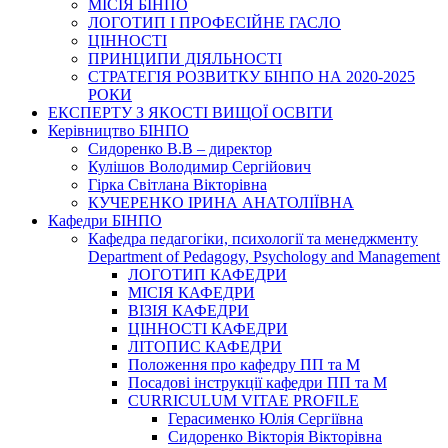
МІСІЯ БІНПО
ЛОГОТИП І ПРОФЕСІЙНЕ ГАСЛО
ЦІННОСТІ
ПРИНЦИПИ ДІЯЛЬНОСТІ
СТРАТЕГІЯ РОЗВИТКУ БІНПО НА 2020-2025
РОКИ
ЕКСПЕРТУ З ЯКОСТІ ВИЩОЇ ОСВІТИ
Керівництво БІНПО
Сидоренко В.В – директор
Кулішов Володимир Сергійович
Гірка Світлана Вікторівна
КУЧЕРЕНКО ІРИНА АНАТОЛІЇВНА
Кафедри БІНПО
Кафедра педагогіки, психології та менеджменту
Department of Pedagogy, Psychology and Management
ЛОГОТИП КАФЕДРИ
МІСІЯ КАФЕДРИ
ВІЗІЯ КАФЕДРИ
ЦІННОСТІ КАФЕДРИ
ЛІТОПИС КАФЕДРИ
Положення про кафедру ПП та М
Посадові інструкції кафедри ПП та М
CURRICULUM VITAE PROFILE
Герасименко Юлія Сергіївна
Сидоренко Вікторія Вікторівна