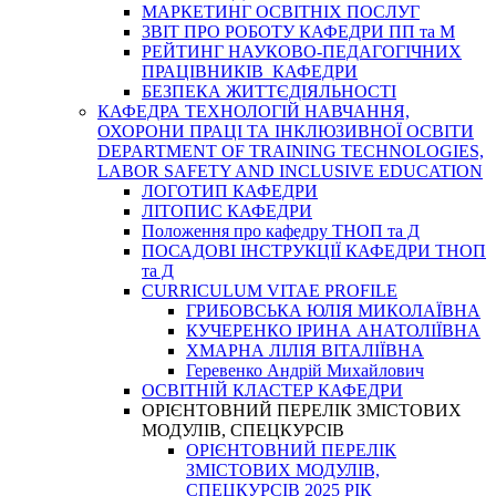
МАРКЕТИНГ ОСВІТНІХ ПОСЛУГ
3BIT ПРО РОБОТУ КАФЕДРИ ПП та М
РЕЙТИНГ НАУКОВО-ПЕДАГОГІЧНИХ
ПРАЦІВНИКІВ КАФЕДРИ
БЕЗПЕКА ЖИТТЄДІЯЛЬНОСТІ
КАФЕДРА ТЕХНОЛОГІЙ НАВЧАННЯ,
ОХОРОНИ ПРАЦІ ТА ІНКЛЮЗИВНОЇ ОСВІТИ
DEPARTMENT OF TRAINING TECHNOLOGIES,
LABOR SAFETY AND INCLUSIVE EDUCATION
ЛОГОТИП КАФЕДРИ
ЛІТОПИС КАФЕДРИ
Положення про кафедру ТНОП та Д
ПОСАДОВІ ІНСТРУКЦІЇ КАФЕДРИ ТНОП
та Д
CURRICULUM VITAE PROFILE
ГРИБОВСЬКА ЮЛІЯ МИКОЛАЇВНА
КУЧЕРЕНКО ІРИНА АНАТОЛІЇВНА
ХМАРНА ЛІЛІЯ ВІТАЛІЇВНА
Геревенко Андрій Михайлович
ОСВІТНІЙ КЛАСТЕР КАФЕДРИ
ОРІЄНТОВНИЙ ПЕРЕЛІК ЗМІСТОВИХ
МОДУЛІВ, СПЕЦКУРСІВ
ОРІЄНТОВНИЙ ПЕРЕЛІК
ЗМІСТОВИХ МОДУЛІВ,
СПЕЦКУРСІВ 2025 РІК