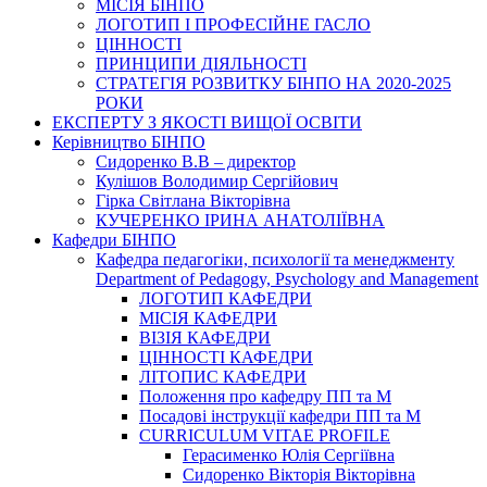
МІСІЯ БІНПО
ЛОГОТИП І ПРОФЕСІЙНЕ ГАСЛО
ЦІННОСТІ
ПРИНЦИПИ ДІЯЛЬНОСТІ
СТРАТЕГІЯ РОЗВИТКУ БІНПО НА 2020-2025
РОКИ
ЕКСПЕРТУ З ЯКОСТІ ВИЩОЇ ОСВІТИ
Керівництво БІНПО
Сидоренко В.В – директор
Кулішов Володимир Сергійович
Гірка Світлана Вікторівна
КУЧЕРЕНКО ІРИНА АНАТОЛІЇВНА
Кафедри БІНПО
Кафедра педагогіки, психології та менеджменту
Department of Pedagogy, Psychology and Management
ЛОГОТИП КАФЕДРИ
МІСІЯ КАФЕДРИ
ВІЗІЯ КАФЕДРИ
ЦІННОСТІ КАФЕДРИ
ЛІТОПИС КАФЕДРИ
Положення про кафедру ПП та М
Посадові інструкції кафедри ПП та М
CURRICULUM VITAE PROFILE
Герасименко Юлія Сергіївна
Сидоренко Вікторія Вікторівна