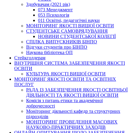
Здобувачам (2021 рік)
073 Менеджмент
053 Психологія
011 Освітні, педагогічні науки
МОНІТОРИНГ ЯКОСТІ ВИЩОЇ ОСВІТИ
СТУДЕНТСЬКЕ САМОВРЯДУВАННЯ
НОВИНИ СТУДЕНТСЬКОЇ КОЛЕГІЇ
СПІЛКА ВИПУСКНИКІВ БІНПО
Відгуки студентів про БІНПО
Наукова бібліотека ОП
Стейкголдерам
ВНУТРІШНЯ СИСТЕМА ЗАБЕЗПЕЧЕННЯ ЯКОСТІ
ОСВІТИ
КУЛЬТУРА ЯКОСТІ ВИЩОЇ ОСВІТИ
МОНІТОРИНГ ЯКОСТІ ОСВІТИ ТА ОСВІТНІХ
ПОСЛУГ
РАДА ІЗ ЗАБЕЗПЕЧЕННЯ ЯКОСТІ ОСВІТНЬОЇ
ДІЯЛЬНОСТІ ТА ЯКОСТІ ВИЩОЇ ОСВІТИ
Комісія з питань етики та академічної
доброчесності
Моніторинг діяльності кафедр та структурних
підрозділів
МОНІТОРИНГ ПРОВЕДЕННЯ МАСОВИХ
НАУКОВО-ПРАКТИЧНИХ ЗАХОДІВ
ОНЛАЙН-ОПИТУВАННЯ ЩОДО ЗАБЕЗПЕЧЕННЯ