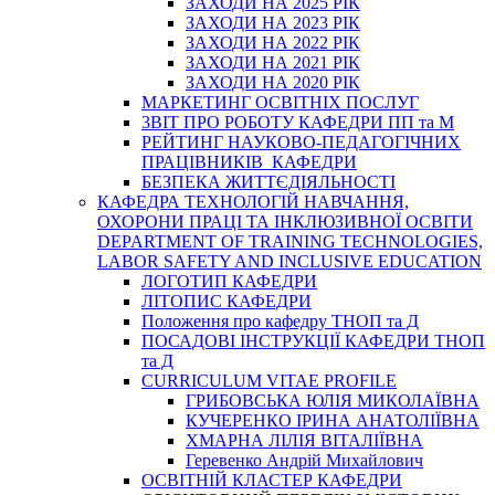
ЗАХОДИ НА 2025 РІК
ЗАХОДИ НА 2023 РІК
ЗАХОДИ НА 2022 РІК
ЗАХОДИ НА 2021 РІК
ЗАХОДИ НА 2020 РІК
МАРКЕТИНГ ОСВІТНІХ ПОСЛУГ
3BIT ПРО РОБОТУ КАФЕДРИ ПП та М
РЕЙТИНГ НАУКОВО-ПЕДАГОГІЧНИХ
ПРАЦІВНИКІВ КАФЕДРИ
БЕЗПЕКА ЖИТТЄДІЯЛЬНОСТІ
КАФЕДРА ТЕХНОЛОГІЙ НАВЧАННЯ,
ОХОРОНИ ПРАЦІ ТА ІНКЛЮЗИВНОЇ ОСВІТИ
DEPARTMENT OF TRAINING TECHNOLOGIES,
LABOR SAFETY AND INCLUSIVE EDUCATION
ЛОГОТИП КАФЕДРИ
ЛІТОПИС КАФЕДРИ
Положення про кафедру ТНОП та Д
ПОСАДОВІ ІНСТРУКЦІЇ КАФЕДРИ ТНОП
та Д
CURRICULUM VITAE PROFILE
ГРИБОВСЬКА ЮЛІЯ МИКОЛАЇВНА
КУЧЕРЕНКО ІРИНА АНАТОЛІЇВНА
ХМАРНА ЛІЛІЯ ВІТАЛІЇВНА
Геревенко Андрій Михайлович
ОСВІТНІЙ КЛАСТЕР КАФЕДРИ