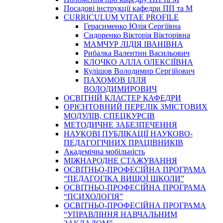
Посадові інструкції кафедри ПП та М
CURRICULUM VITAE PROFILE
Герасименко Юлія Сергіївна
Сидоренко Вікторія Вікторівна
МАМЧУР ЛІДІЯ ІВАНІВНА
Рибалка Валентин Васильович
КЛОЧКО АЛЛА ОЛЕКСІЇВНА
Кулішов Володимир Сергійович
ПАХОМОВ ІЛЛЯ
ВОЛОДИМИРОВИЧ
ОСВІТНІЙ КЛАСТЕР КАФЕДРИ
ОРІЄНТОВНИЙ ПЕРЕЛІК ЗМІСТОВИХ
МОДУЛІВ, СПЕЦКУРСІВ
МЕТОДИЧНЕ ЗАБЕЗПЕЧЕННЯ
НАУКОВІ ПУБЛІКАЦІЇ НАУКОВО-
ПЕДАГОГІЧНИХ ПРАЦІВНИКІВ
Академічна мобільність
МІЖНАРОДНЕ СТАЖУВАННЯ
ОСВІТНЬО-ПРОФЕСІЙНА ПРОГРАМА
“ПЕДАГОГІКА ВИЩОЇ ШКОЛИ”
ОСВІТНЬО-ПРОФЕСІЙНА ПРОГРАМА
“ПСИХОЛОГІЯ”
ОСВІТНЬО-ПРОФЕСІЙНА ПРОГРАМА
“УПРАВЛІННЯ НАВЧАЛЬНИМ