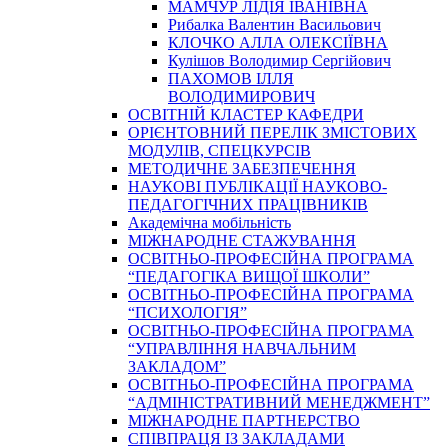
МАМЧУР ЛІДІЯ ІВАНІВНА
Рибалка Валентин Васильович
КЛОЧКО АЛЛА ОЛЕКСІЇВНА
Кулішов Володимир Сергійович
ПАХОМОВ ІЛЛЯ
ВОЛОДИМИРОВИЧ
ОСВІТНІЙ КЛАСТЕР КАФЕДРИ
ОРІЄНТОВНИЙ ПЕРЕЛІК ЗМІСТОВИХ
МОДУЛІВ, СПЕЦКУРСІВ
МЕТОДИЧНЕ ЗАБЕЗПЕЧЕННЯ
НАУКОВІ ПУБЛІКАЦІЇ НАУКОВО-
ПЕДАГОГІЧНИХ ПРАЦІВНИКІВ
Академічна мобільність
МІЖНАРОДНЕ СТАЖУВАННЯ
ОСВІТНЬО-ПРОФЕСІЙНА ПРОГРАМА
“ПЕДАГОГІКА ВИЩОЇ ШКОЛИ”
ОСВІТНЬО-ПРОФЕСІЙНА ПРОГРАМА
“ПСИХОЛОГІЯ”
ОСВІТНЬО-ПРОФЕСІЙНА ПРОГРАМА
“УПРАВЛІННЯ НАВЧАЛЬНИМ
ЗАКЛАДОМ”
ОСВІТНЬО-ПРОФЕСІЙНА ПРОГРАМА
“АДМІНІСТРАТИВНИЙ МЕНЕДЖМЕНТ”
МІЖНАРОДНЕ ПАРТНЕРСТВО
СПІВПРАЦЯ ІЗ ЗАКЛАДАМИ