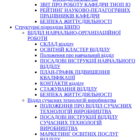
3BIT ПРО РОБОТУ КАФЕДРИ ТНОП ІО
РЕЙТИНГ НАУКОВО-ПЕДАГОГІЧНИХ
ПРАЦІВНИКІВ КАФЕДРИ
БЕЗПЕКА ЖИТТЄДІЯЛЬНОСТІ
Структурні підрозділи БІНПО
ВІДДІЛ НАВЧАЛЬНО-ОРГАНІЗАЦІЙНОЇ
РОБОТИ
СКЛАД відділу
ОСВІТНІЙ КЛАСТЕР ВІДДІЛУ
Положення про навчальний вiддiл
ПОСАДОВІ ІНСТРУКЦІЇ НАВЧАЛЬНОГО
ВІДДІЛУ
ПЛАН-ГРАФІК ПІДВИЩЕННЯ
КВАЛІФІКАЦІЇ
КОНТАКТИ відділу
СТАЖУВАННЯ ВІДДІЛУ
БЕЗПЕКА ЖИТТЄДІЯЛЬНОСТІ
Відділ сучасних технологій виробництва
ПОЛОЖЕННЯ ПРО ВІДДІЛ СУЧАСНИХ
ТЕХНОЛОГІЙ ВИРОБНИЦТВА
ПОСАДОВІ ІНСТРУКЦІЇ ВІДДІЛУ
СУЧАСНИХ ТЕХНОЛОГІЙ
ВИРОБНИЦТВА
МАРКЕТИНГ ОСВІТНІХ ПОСЛУГ
ВІДДІЛУ