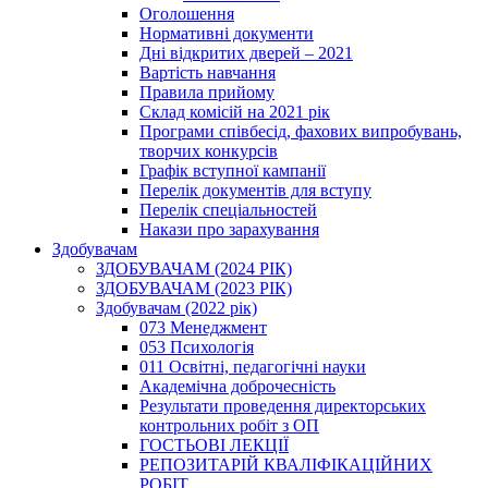
Оголошення
Нормативні документи
Дні відкритих дверей – 2021
Вартість навчання
Правила прийому
Склад комісій на 2021 рік
Програми співбесід, фахових випробувань,
творчих конкурсів
Графік вступної кампанії
Перелік документів для вступу
Перелік спеціальностей
Накази про зарахування
Здобувачам
ЗДОБУВАЧАМ (2024 РІК)
ЗДОБУВАЧАМ (2023 РІК)
Здобувачам (2022 рік)
073 Менеджмент
053 Психологія
011 Освітні, педагогічні науки
Академічна доброчесність
Результати проведення директорських
контрольних робіт з ОП
ГОСТЬОВІ ЛЕКЦІЇ
РЕПОЗИТАРІЙ КВАЛІФІКАЦІЙНИХ
РОБІТ