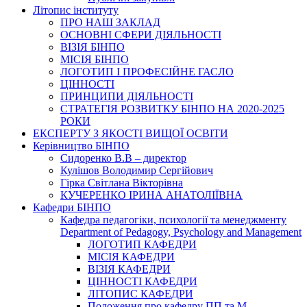
Літопис інституту
ПРО НАШ ЗАКЛАД
ОСНОВНІ СФЕРИ ДІЯЛЬНОСТІ
ВІЗІЯ БІНПО
МІСІЯ БІНПО
ЛОГОТИП І ПРОФЕСІЙНЕ ГАСЛО
ЦІННОСТІ
ПРИНЦИПИ ДІЯЛЬНОСТІ
СТРАТЕГІЯ РОЗВИТКУ БІНПО НА 2020-2025
РОКИ
ЕКСПЕРТУ З ЯКОСТІ ВИЩОЇ ОСВІТИ
Керівництво БІНПО
Сидоренко В.В – директор
Кулішов Володимир Сергійович
Гірка Світлана Вікторівна
КУЧЕРЕНКО ІРИНА АНАТОЛІЇВНА
Кафедри БІНПО
Кафедра педагогіки, психології та менеджменту
Department of Pedagogy, Psychology and Management
ЛОГОТИП КАФЕДРИ
МІСІЯ КАФЕДРИ
ВІЗІЯ КАФЕДРИ
ЦІННОСТІ КАФЕДРИ
ЛІТОПИС КАФЕДРИ
Положення про кафедру ПП та М