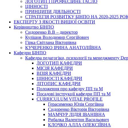
ЛОГОТИП І ПРОФЕСІЙНЕ ГАСЛО
ЦІННОСТІ
ПРИНЦИПИ ДІЯЛЬНОСТІ
СТРАТЕГІЯ РОЗВИТКУ БІНПО НА 2020-2025 РО
ЕКСПЕРТУ З ЯКОСТІ ВИЩОЇ ОСВІТИ
Керівництво БІНПО
Сидоренко В.В – директор
Кулішов Володимир Сергійович
Гірка Світлана Вікторівна
КУЧЕРЕНКО ІРИНА АНАТОЛІЇВНА
Кафедри БІНПО
Кафедра педагогіки, психології та менеджменту Dep
ЛОГОТИП КАФЕДРИ
МІСІЯ КАФЕДРИ
ВІЗІЯ КАФЕДРИ
ЦІННОСТІ КАФЕДРИ
ЛІТОПИС КАФЕДРИ
Положення про кафедру ПП та М
Посадові інструкції кафедри ПП та М
CURRICULUM VITAE PROFILE
Герасименко Юлія Сергіївна
Сидоренко Вікторія Вікторівна
МАМЧУР ЛІДІЯ ІВАНІВНА
Рибалка Валентин Васильович
КЛОЧКО АЛЛА ОЛЕКСІЇВНА