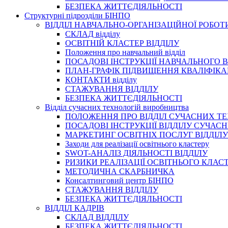
БЕЗПЕКА ЖИТТЄДІЯЛЬНОСТІ
Структурні підрозділи БІНПО
ВІДДІЛ НАВЧАЛЬНО-ОРГАНІЗАЦІЙНОЇ РОБОТ
СКЛАД відділу
ОСВІТНІЙ КЛАСТЕР ВІДДІЛУ
Положення про навчальний вiддiл
ПОСАДОВІ ІНСТРУКЦІЇ НАВЧАЛЬНОГО В
ПЛАН-ГРАФІК ПІДВИЩЕННЯ КВАЛІФІКА
КОНТАКТИ відділу
СТАЖУВАННЯ ВІДДІЛУ
БЕЗПЕКА ЖИТТЄДІЯЛЬНОСТІ
Відділ сучасних технологій виробництва
ПОЛОЖЕННЯ ПРО ВІДДІЛ СУЧАСНИХ Т
ПОСАДОВІ ІНСТРУКЦІЇ ВІДДІЛУ СУЧА
МАРКЕТИНГ ОСВІТНІХ ПОСЛУГ ВІДДІЛУ
Заходи для реалізації освітнього кластеру
SWOT-АНАЛІЗ ДІЯЛЬНОСТІ ВІДДІЛУ
РИЗИКИ РЕАЛІЗАЦІЇ ОСВІТНЬОГО КЛАС
МЕТОДИЧНА СКАРБНИЧКА
Консалтинговий центр БІНПО
СТАЖУВАННЯ ВІДДІЛУ
БЕЗПЕКА ЖИТТЄДІЯЛЬНОСТІ
ВІДДІЛ КАДРІВ
СКЛАД ВІДДІЛУ
БЕЗПЕКА ЖИТТЄДІЯЛЬНОСТІ