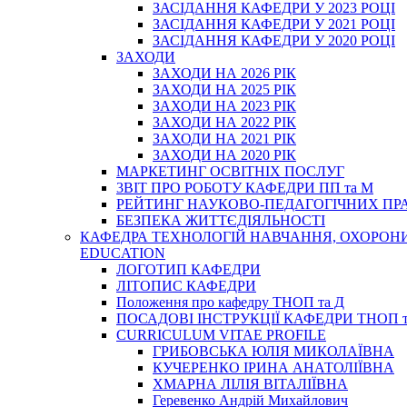
ЗАСІДАННЯ КАФЕДРИ У 2023 РОЦІ
ЗАСІДАННЯ КАФЕДРИ У 2021 РОЦІ
ЗАСІДАННЯ КАФЕДРИ У 2020 РОЦІ
ЗАХОДИ
ЗАХОДИ НА 2026 РІК
ЗАХОДИ НА 2025 РІК
ЗАХОДИ НА 2023 РІК
ЗАХОДИ НА 2022 РІК
ЗАХОДИ НА 2021 РІК
ЗАХОДИ НА 2020 РІК
МАРКЕТИНГ ОСВІТНІХ ПОСЛУГ
3BIT ПРО РОБОТУ КАФЕДРИ ПП та М
РЕЙТИНГ НАУКОВО-ПЕДАГОГІЧНИХ ПР
БЕЗПЕКА ЖИТТЄДІЯЛЬНОСТІ
КАФЕДРА ТЕХНОЛОГІЙ НАВЧАННЯ, ОХОРОНИ 
EDUCATION
ЛОГОТИП КАФЕДРИ
ЛІТОПИС КАФЕДРИ
Положення про кафедру ТНОП та Д
ПОСАДОВІ ІНСТРУКЦІЇ КАФЕДРИ ТНОП т
CURRICULUM VITAE PROFILE
ГРИБОВСЬКА ЮЛІЯ МИКОЛАЇВНА
КУЧЕРЕНКО ІРИНА АНАТОЛІЇВНА
ХМАРНА ЛІЛІЯ ВІТАЛІЇВНА
Геревенко Андрій Михайлович