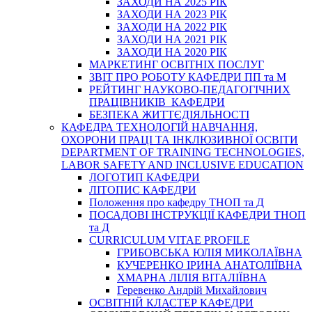
ЗАХОДИ НА 2025 РІК
ЗАХОДИ НА 2023 РІК
ЗАХОДИ НА 2022 РІК
ЗАХОДИ НА 2021 РІК
ЗАХОДИ НА 2020 РІК
МАРКЕТИНГ ОСВІТНІХ ПОСЛУГ
3BIT ПРО РОБОТУ КАФЕДРИ ПП та М
РЕЙТИНГ НАУКОВО-ПЕДАГОГІЧНИХ
ПРАЦІВНИКІВ КАФЕДРИ
БЕЗПЕКА ЖИТТЄДІЯЛЬНОСТІ
КАФЕДРА ТЕХНОЛОГІЙ НАВЧАННЯ,
ОХОРОНИ ПРАЦІ ТА ІНКЛЮЗИВНОЇ ОСВІТИ
DEPARTMENT OF TRAINING TECHNOLOGIES,
LABOR SAFETY AND INCLUSIVE EDUCATION
ЛОГОТИП КАФЕДРИ
ЛІТОПИС КАФЕДРИ
Положення про кафедру ТНОП та Д
ПОСАДОВІ ІНСТРУКЦІЇ КАФЕДРИ ТНОП
та Д
CURRICULUM VITAE PROFILE
ГРИБОВСЬКА ЮЛІЯ МИКОЛАЇВНА
КУЧЕРЕНКО ІРИНА АНАТОЛІЇВНА
ХМАРНА ЛІЛІЯ ВІТАЛІЇВНА
Геревенко Андрій Михайлович
ОСВІТНІЙ КЛАСТЕР КАФЕДРИ