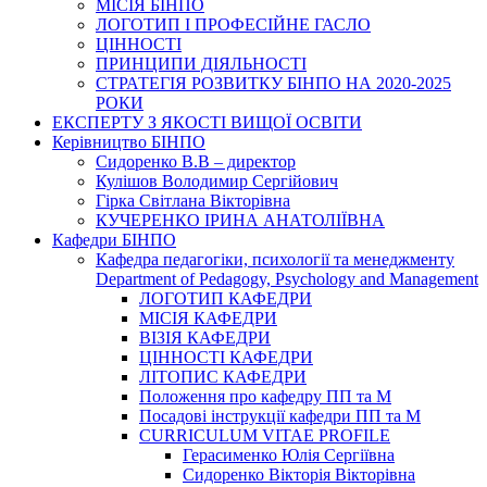
МІСІЯ БІНПО
ЛОГОТИП І ПРОФЕСІЙНЕ ГАСЛО
ЦІННОСТІ
ПРИНЦИПИ ДІЯЛЬНОСТІ
СТРАТЕГІЯ РОЗВИТКУ БІНПО НА 2020-2025
РОКИ
ЕКСПЕРТУ З ЯКОСТІ ВИЩОЇ ОСВІТИ
Керівництво БІНПО
Сидоренко В.В – директор
Кулішов Володимир Сергійович
Гірка Світлана Вікторівна
КУЧЕРЕНКО ІРИНА АНАТОЛІЇВНА
Кафедри БІНПО
Кафедра педагогіки, психології та менеджменту
Department of Pedagogy, Psychology and Management
ЛОГОТИП КАФЕДРИ
МІСІЯ КАФЕДРИ
ВІЗІЯ КАФЕДРИ
ЦІННОСТІ КАФЕДРИ
ЛІТОПИС КАФЕДРИ
Положення про кафедру ПП та М
Посадові інструкції кафедри ПП та М
CURRICULUM VITAE PROFILE
Герасименко Юлія Сергіївна
Сидоренко Вікторія Вікторівна