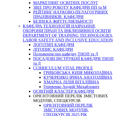
МАРКЕТИНГ ОСВІТНІХ ПОСЛУГ
3BIT ПРО РОБОТУ КАФЕДРИ ПП та М
РЕЙТИНГ НАУКОВО-ПЕДАГОГІЧНИХ
ПРАЦІВНИКІВ КАФЕДРИ
БЕЗПЕКА ЖИТТЄДІЯЛЬНОСТІ
КАФЕДРА ТЕХНОЛОГІЙ НАВЧАННЯ,
ОХОРОНИ ПРАЦІ ТА ІНКЛЮЗИВНОЇ ОСВІТИ
DEPARTMENT OF TRAINING TECHNOLOGIES,
LABOR SAFETY AND INCLUSIVE EDUCATION
ЛОГОТИП КАФЕДРИ
ЛІТОПИС КАФЕДРИ
Положення про кафедру ТНОП та Д
ПОСАДОВІ ІНСТРУКЦІЇ КАФЕДРИ ТНОП
та Д
CURRICULUM VITAE PROFILE
ГРИБОВСЬКА ЮЛІЯ МИКОЛАЇВНА
КУЧЕРЕНКО ІРИНА АНАТОЛІЇВНА
ХМАРНА ЛІЛІЯ ВІТАЛІЇВНА
Геревенко Андрій Михайлович
ОСВІТНІЙ КЛАСТЕР КАФЕДРИ
ОРІЄНТОВНИЙ ПЕРЕЛІК ЗМІСТОВИХ
МОДУЛІВ, СПЕЦКУРСІВ
ОРІЄНТОВНИЙ ПЕРЕЛІК
ЗМІСТОВИХ МОДУЛІВ,
СПЕЦКУРСІВ 2025 РІК