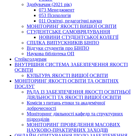
Здобувачам (2021 рік)
073 Менеджмент
053 Психологія
011 Освітні, педагогічні науки
МОНІТОРИНГ ЯКОСТІ ВИЩОЇ ОСВІТИ
СТУДЕНТСЬКЕ САМОВРЯДУВАННЯ
НОВИНИ СТУДЕНТСЬКОЇ КОЛЕГІЇ
СПІЛКА ВИПУСКНИКІВ БІНПО
Відгуки студентів про БІНПО
Наукова бібліотека ОП
Стейкголдерам
ВНУТРІШНЯ СИСТЕМА ЗАБЕЗПЕЧЕННЯ ЯКОСТІ
ОСВІТИ
КУЛЬТУРА ЯКОСТІ ВИЩОЇ ОСВІТИ
МОНІТОРИНГ ЯКОСТІ ОСВІТИ ТА ОСВІТНІХ
ПОСЛУГ
РАДА ІЗ ЗАБЕЗПЕЧЕННЯ ЯКОСТІ ОСВІТНЬОЇ
ДІЯЛЬНОСТІ ТА ЯКОСТІ ВИЩОЇ ОСВІТИ
Комісія з питань етики та академічної
доброчесності
Моніторинг діяльності кафедр та структурних
підрозділів
МОНІТОРИНГ ПРОВЕДЕННЯ МАСОВИХ
НАУКОВО-ПРАКТИЧНИХ ЗАХОДІВ
ОНЛАЙН-ОПИТУВАННЯ ЩОДО ЗАБЕЗПЕЧЕННЯ