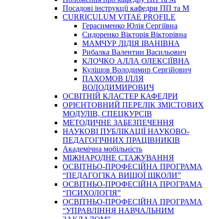
Посадові інструкції кафедри ПП та М
CURRICULUM VITAE PROFILE
Герасименко Юлія Сергіївна
Сидоренко Вікторія Вікторівна
МАМЧУР ЛІДІЯ ІВАНІВНА
Рибалка Валентин Васильович
КЛОЧКО АЛЛА ОЛЕКСІЇВНА
Кулішов Володимир Сергійович
ПАХОМОВ ІЛЛЯ
ВОЛОДИМИРОВИЧ
ОСВІТНІЙ КЛАСТЕР КАФЕДРИ
ОРІЄНТОВНИЙ ПЕРЕЛІК ЗМІСТОВИХ
МОДУЛІВ, СПЕЦКУРСІВ
МЕТОДИЧНЕ ЗАБЕЗПЕЧЕННЯ
НАУКОВІ ПУБЛІКАЦІЇ НАУКОВО-
ПЕДАГОГІЧНИХ ПРАЦІВНИКІВ
Академічна мобільність
МІЖНАРОДНЕ СТАЖУВАННЯ
ОСВІТНЬО-ПРОФЕСІЙНА ПРОГРАМА
“ПЕДАГОГІКА ВИЩОЇ ШКОЛИ”
ОСВІТНЬО-ПРОФЕСІЙНА ПРОГРАМА
“ПСИХОЛОГІЯ”
ОСВІТНЬО-ПРОФЕСІЙНА ПРОГРАМА
“УПРАВЛІННЯ НАВЧАЛЬНИМ