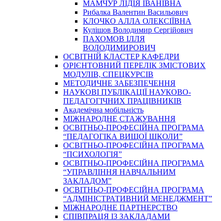
МАМЧУР ЛІДІЯ ІВАНІВНА
Рибалка Валентин Васильович
КЛОЧКО АЛЛА ОЛЕКСІЇВНА
Кулішов Володимир Сергійович
ПАХОМОВ ІЛЛЯ
ВОЛОДИМИРОВИЧ
ОСВІТНІЙ КЛАСТЕР КАФЕДРИ
ОРІЄНТОВНИЙ ПЕРЕЛІК ЗМІСТОВИХ
МОДУЛІВ, СПЕЦКУРСІВ
МЕТОДИЧНЕ ЗАБЕЗПЕЧЕННЯ
НАУКОВІ ПУБЛІКАЦІЇ НАУКОВО-
ПЕДАГОГІЧНИХ ПРАЦІВНИКІВ
Академічна мобільність
МІЖНАРОДНЕ СТАЖУВАННЯ
ОСВІТНЬО-ПРОФЕСІЙНА ПРОГРАМА
“ПЕДАГОГІКА ВИЩОЇ ШКОЛИ”
ОСВІТНЬО-ПРОФЕСІЙНА ПРОГРАМА
“ПСИХОЛОГІЯ”
ОСВІТНЬО-ПРОФЕСІЙНА ПРОГРАМА
“УПРАВЛІННЯ НАВЧАЛЬНИМ
ЗАКЛАДОМ”
ОСВІТНЬО-ПРОФЕСІЙНА ПРОГРАМА
“АДМІНІСТРАТИВНИЙ МЕНЕДЖМЕНТ”
МІЖНАРОДНЕ ПАРТНЕРСТВО
СПІВПРАЦЯ ІЗ ЗАКЛАДАМИ