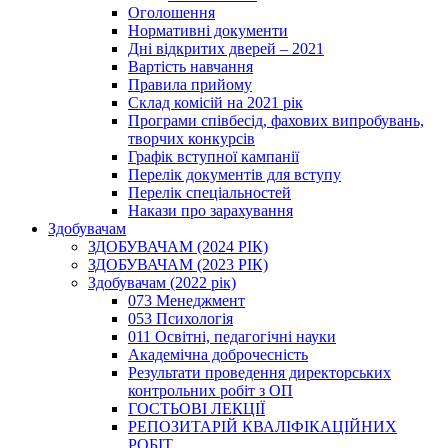
Оголошення
Нормативні документи
Дні відкритих дверей – 2021
Вартість навчання
Правила прийому
Склад комісій на 2021 рік
Програми співбесід, фахових випробувань,
творчих конкурсів
Графік вступної кампанії
Перелік документів для вступу
Перелік спеціальностей
Накази про зарахування
Здобувачам
ЗДОБУВАЧАМ (2024 РІК)
ЗДОБУВАЧАМ (2023 РІК)
Здобувачам (2022 рік)
073 Менеджмент
053 Психологія
011 Освітні, педагогічні науки
Академічна доброчесність
Результати проведення директорських
контрольних робіт з ОП
ГОСТЬОВІ ЛЕКЦІЇ
РЕПОЗИТАРІЙ КВАЛІФІКАЦІЙНИХ
РОБІТ