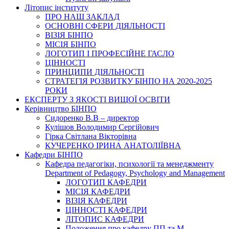
Літопис інституту
ПРО НАШ ЗАКЛАД
ОСНОВНІ СФЕРИ ДІЯЛЬНОСТІ
ВІЗІЯ БІНПО
МІСІЯ БІНПО
ЛОГОТИП І ПРОФЕСІЙНЕ ГАСЛО
ЦІННОСТІ
ПРИНЦИПИ ДІЯЛЬНОСТІ
СТРАТЕГІЯ РОЗВИТКУ БІНПО НА 2020-2025
РОКИ
ЕКСПЕРТУ З ЯКОСТІ ВИЩОЇ ОСВІТИ
Керівництво БІНПО
Сидоренко В.В – директор
Кулішов Володимир Сергійович
Гірка Світлана Вікторівна
КУЧЕРЕНКО ІРИНА АНАТОЛІЇВНА
Кафедри БІНПО
Кафедра педагогіки, психології та менеджменту
Department of Pedagogy, Psychology and Management
ЛОГОТИП КАФЕДРИ
МІСІЯ КАФЕДРИ
ВІЗІЯ КАФЕДРИ
ЦІННОСТІ КАФЕДРИ
ЛІТОПИС КАФЕДРИ
Положення про кафедру ПП та М