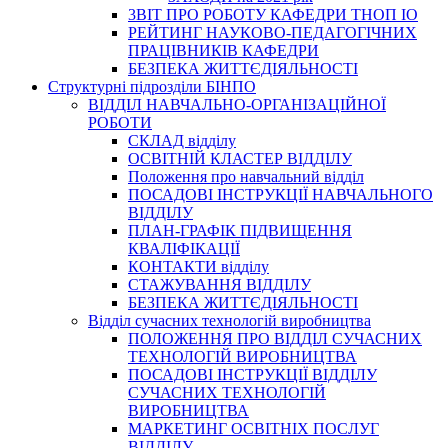
3BIT ПРО РОБОТУ КАФЕДРИ ТНОП ІО
РЕЙТИНГ НАУКОВО-ПЕДАГОГІЧНИХ
ПРАЦІВНИКІВ КАФЕДРИ
БЕЗПЕКА ЖИТТЄДІЯЛЬНОСТІ
Структурні підрозділи БІНПО
ВІДДІЛ НАВЧАЛЬНО-ОРГАНІЗАЦІЙНОЇ
РОБОТИ
СКЛАД відділу
ОСВІТНІЙ КЛАСТЕР ВІДДІЛУ
Положення про навчальний вiддiл
ПОСАДОВІ ІНСТРУКЦІЇ НАВЧАЛЬНОГО
ВІДДІЛУ
ПЛАН-ГРАФІК ПІДВИЩЕННЯ
КВАЛІФІКАЦІЇ
КОНТАКТИ відділу
СТАЖУВАННЯ ВІДДІЛУ
БЕЗПЕКА ЖИТТЄДІЯЛЬНОСТІ
Відділ сучасних технологій виробництва
ПОЛОЖЕННЯ ПРО ВІДДІЛ СУЧАСНИХ
ТЕХНОЛОГІЙ ВИРОБНИЦТВА
ПОСАДОВІ ІНСТРУКЦІЇ ВІДДІЛУ
СУЧАСНИХ ТЕХНОЛОГІЙ
ВИРОБНИЦТВА
МАРКЕТИНГ ОСВІТНІХ ПОСЛУГ
ВІДДІЛУ