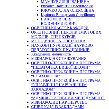
МАМЧУР ЛІДІЯ ІВАНІВНА
Рибалка Валентин Васильович
КЛОЧКО АЛЛА ОЛЕКСІЇВНА
Кулішов Володимир Сергійович
ПАХОМОВ ІЛЛЯ
ВОЛОДИМИРОВИЧ
ОСВІТНІЙ КЛАСТЕР КАФЕДРИ
ОРІЄНТОВНИЙ ПЕРЕЛІК ЗМІСТОВИХ
МОДУЛІВ, СПЕЦКУРСІВ
МЕТОДИЧНЕ ЗАБЕЗПЕЧЕННЯ
НАУКОВІ ПУБЛІКАЦІЇ НАУКОВО-
ПЕДАГОГІЧНИХ ПРАЦІВНИКІВ
Академічна мобільність
МІЖНАРОДНЕ СТАЖУВАННЯ
ОСВІТНЬО-ПРОФЕСІЙНА ПРОГРАМА
“ПЕДАГОГІКА ВИЩОЇ ШКОЛИ”
ОСВІТНЬО-ПРОФЕСІЙНА ПРОГРАМА
“ПСИХОЛОГІЯ”
ОСВІТНЬО-ПРОФЕСІЙНА ПРОГРАМА
“УПРАВЛІННЯ НАВЧАЛЬНИМ
ЗАКЛАДОМ”
ОСВІТНЬО-ПРОФЕСІЙНА ПРОГРАМА
“АДМІНІСТРАТИВНИЙ МЕНЕДЖМЕНТ”
МІЖНАРОДНЕ ПАРТНЕРСТВО
СПІВПРАЦЯ ІЗ ЗАКЛАДАМИ