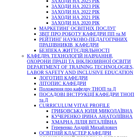
ЗАХОДИ НА 2025 РІК
ЗАХОДИ НА 2023 РІК
ЗАХОДИ НА 2022 РІК
ЗАХОДИ НА 2021 РІК
ЗАХОДИ НА 2020 РІК
МАРКЕТИНГ ОСВІТНІХ ПОСЛУГ
3BIT ПРО РОБОТУ КАФЕДРИ ПП та М
РЕЙТИНГ НАУКОВО-ПЕДАГОГІЧНИХ
ПРАЦІВНИКІВ КАФЕДРИ
БЕЗПЕКА ЖИТТЄДІЯЛЬНОСТІ
КАФЕДРА ТЕХНОЛОГІЙ НАВЧАННЯ,
ОХОРОНИ ПРАЦІ ТА ІНКЛЮЗИВНОЇ ОСВІТИ
DEPARTMENT OF TRAINING TECHNOLOGIES,
LABOR SAFETY AND INCLUSIVE EDUCATION
ЛОГОТИП КАФЕДРИ
ЛІТОПИС КАФЕДРИ
Положення про кафедру ТНОП та Д
ПОСАДОВІ ІНСТРУКЦІЇ КАФЕДРИ ТНОП
та Д
CURRICULUM VITAE PROFILE
ГРИБОВСЬКА ЮЛІЯ МИКОЛАЇВНА
КУЧЕРЕНКО ІРИНА АНАТОЛІЇВНА
ХМАРНА ЛІЛІЯ ВІТАЛІЇВНА
Геревенко Андрій Михайлович
ОСВІТНІЙ КЛАСТЕР КАФЕДРИ