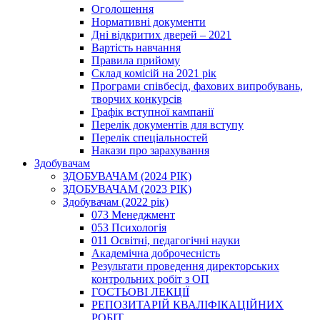
Оголошення
Нормативні документи
Дні відкритих дверей – 2021
Вартість навчання
Правила прийому
Склад комісій на 2021 рік
Програми співбесід, фахових випробувань,
творчих конкурсів
Графік вступної кампанії
Перелік документів для вступу
Перелік спеціальностей
Накази про зарахування
Здобувачам
ЗДОБУВАЧАМ (2024 РІК)
ЗДОБУВАЧАМ (2023 РІК)
Здобувачам (2022 рік)
073 Менеджмент
053 Психологія
011 Освітні, педагогічні науки
Академічна доброчесність
Результати проведення директорських
контрольних робіт з ОП
ГОСТЬОВІ ЛЕКЦІЇ
РЕПОЗИТАРІЙ КВАЛІФІКАЦІЙНИХ
РОБІТ