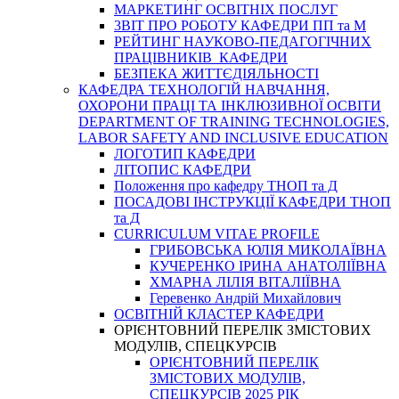
МАРКЕТИНГ ОСВІТНІХ ПОСЛУГ
3BIT ПРО РОБОТУ КАФЕДРИ ПП та М
РЕЙТИНГ НАУКОВО-ПЕДАГОГІЧНИХ
ПРАЦІВНИКІВ КАФЕДРИ
БЕЗПЕКА ЖИТТЄДІЯЛЬНОСТІ
КАФЕДРА ТЕХНОЛОГІЙ НАВЧАННЯ,
ОХОРОНИ ПРАЦІ ТА ІНКЛЮЗИВНОЇ ОСВІТИ
DEPARTMENT OF TRAINING TECHNOLOGIES,
LABOR SAFETY AND INCLUSIVE EDUCATION
ЛОГОТИП КАФЕДРИ
ЛІТОПИС КАФЕДРИ
Положення про кафедру ТНОП та Д
ПОСАДОВІ ІНСТРУКЦІЇ КАФЕДРИ ТНОП
та Д
CURRICULUM VITAE PROFILE
ГРИБОВСЬКА ЮЛІЯ МИКОЛАЇВНА
КУЧЕРЕНКО ІРИНА АНАТОЛІЇВНА
ХМАРНА ЛІЛІЯ ВІТАЛІЇВНА
Геревенко Андрій Михайлович
ОСВІТНІЙ КЛАСТЕР КАФЕДРИ
ОРІЄНТОВНИЙ ПЕРЕЛІК ЗМІСТОВИХ
МОДУЛІВ, СПЕЦКУРСІВ
ОРІЄНТОВНИЙ ПЕРЕЛІК
ЗМІСТОВИХ МОДУЛІВ,
СПЕЦКУРСІВ 2025 РІК