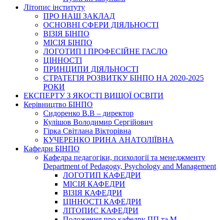
Літопис інституту
ПРО НАШ ЗАКЛАД
ОСНОВНІ СФЕРИ ДІЯЛЬНОСТІ
ВІЗІЯ БІНПО
МІСІЯ БІНПО
ЛОГОТИП І ПРОФЕСІЙНЕ ГАСЛО
ЦІННОСТІ
ПРИНЦИПИ ДІЯЛЬНОСТІ
СТРАТЕГІЯ РОЗВИТКУ БІНПО НА 2020-2025
РОКИ
ЕКСПЕРТУ З ЯКОСТІ ВИЩОЇ ОСВІТИ
Керівництво БІНПО
Сидоренко В.В – директор
Кулішов Володимир Сергійович
Гірка Світлана Вікторівна
КУЧЕРЕНКО ІРИНА АНАТОЛІЇВНА
Кафедри БІНПО
Кафедра педагогіки, психології та менеджменту
Department of Pedagogy, Psychology and Management
ЛОГОТИП КАФЕДРИ
МІСІЯ КАФЕДРИ
ВІЗІЯ КАФЕДРИ
ЦІННОСТІ КАФЕДРИ
ЛІТОПИС КАФЕДРИ
Положення про кафедру ПП та М