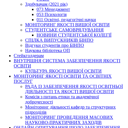
Здобувачам (2021 рік)
073 Менеджмент
053 Психологія
011 Освітні, педагогічні науки
МОНІТОРИНГ ЯКОСТІ ВИЩОЇ ОСВІТИ
СТУДЕНТСЬКЕ САМОВРЯДУВАННЯ
НОВИНИ СТУДЕНТСЬКОЇ КОЛЕГІЇ
СПІЛКА ВИПУСКНИКІВ БІНПО
Відгуки студентів про БІНПО
Наукова бібліотека ОП
Стейкголдерам
ВНУТРІШНЯ СИСТЕМА ЗАБЕЗПЕЧЕННЯ ЯКОСТІ
ОСВІТИ
КУЛЬТУРА ЯКОСТІ ВИЩОЇ ОСВІТИ
МОНІТОРИНГ ЯКОСТІ ОСВІТИ ТА ОСВІТНІХ
ПОСЛУГ
РАДА ІЗ ЗАБЕЗПЕЧЕННЯ ЯКОСТІ ОСВІТНЬОЇ
ДІЯЛЬНОСТІ ТА ЯКОСТІ ВИЩОЇ ОСВІТИ
Комісія з питань етики та академічної
доброчесності
Моніторинг діяльності кафедр та структурних
підрозділів
МОНІТОРИНГ ПРОВЕДЕННЯ МАСОВИХ
НАУКОВО-ПРАКТИЧНИХ ЗАХОДІВ
ОНЛАЙН-ОПИТУВАННЯ ЩОДО ЗАБЕЗПЕЧЕННЯ