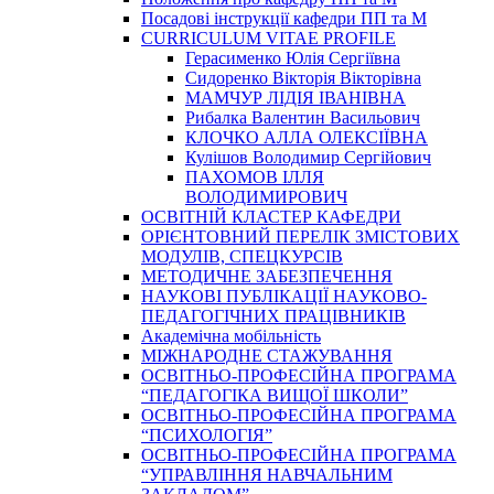
Посадові інструкції кафедри ПП та М
CURRICULUM VITAE PROFILE
Герасименко Юлія Сергіївна
Сидоренко Вікторія Вікторівна
МАМЧУР ЛІДІЯ ІВАНІВНА
Рибалка Валентин Васильович
КЛОЧКО АЛЛА ОЛЕКСІЇВНА
Кулішов Володимир Сергійович
ПАХОМОВ ІЛЛЯ
ВОЛОДИМИРОВИЧ
ОСВІТНІЙ КЛАСТЕР КАФЕДРИ
ОРІЄНТОВНИЙ ПЕРЕЛІК ЗМІСТОВИХ
МОДУЛІВ, СПЕЦКУРСІВ
МЕТОДИЧНЕ ЗАБЕЗПЕЧЕННЯ
НАУКОВІ ПУБЛІКАЦІЇ НАУКОВО-
ПЕДАГОГІЧНИХ ПРАЦІВНИКІВ
Академічна мобільність
МІЖНАРОДНЕ СТАЖУВАННЯ
ОСВІТНЬО-ПРОФЕСІЙНА ПРОГРАМА
“ПЕДАГОГІКА ВИЩОЇ ШКОЛИ”
ОСВІТНЬО-ПРОФЕСІЙНА ПРОГРАМА
“ПСИХОЛОГІЯ”
ОСВІТНЬО-ПРОФЕСІЙНА ПРОГРАМА
“УПРАВЛІННЯ НАВЧАЛЬНИМ