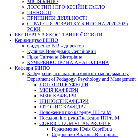
МІСІЯ БІНПО
ЛОГОТИП І ПРОФЕСІЙНЕ ГАСЛО
ЦІННОСТІ
ПРИНЦИПИ ДІЯЛЬНОСТІ
СТРАТЕГІЯ РОЗВИТКУ БІНПО НА 2020-2025
РОКИ
ЕКСПЕРТУ З ЯКОСТІ ВИЩОЇ ОСВІТИ
Керівництво БІНПО
Сидоренко В.В – директор
Кулішов Володимир Сергійович
Гірка Світлана Вікторівна
КУЧЕРЕНКО ІРИНА АНАТОЛІЇВНА
Кафедри БІНПО
Кафедра педагогіки, психології та менеджменту
Department of Pedagogy, Psychology and Management
ЛОГОТИП КАФЕДРИ
МІСІЯ КАФЕДРИ
ВІЗІЯ КАФЕДРИ
ЦІННОСТІ КАФЕДРИ
ЛІТОПИС КАФЕДРИ
Положення про кафедру ПП та М
Посадові інструкції кафедри ПП та М
CURRICULUM VITAE PROFILE
Герасименко Юлія Сергіївна
Сидоренко Вікторія Вікторівна