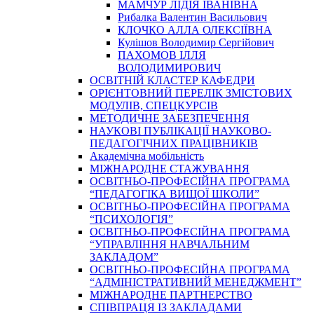
МАМЧУР ЛІДІЯ ІВАНІВНА
Рибалка Валентин Васильович
КЛОЧКО АЛЛА ОЛЕКСІЇВНА
Кулішов Володимир Сергійович
ПАХОМОВ ІЛЛЯ
ВОЛОДИМИРОВИЧ
ОСВІТНІЙ КЛАСТЕР КАФЕДРИ
ОРІЄНТОВНИЙ ПЕРЕЛІК ЗМІСТОВИХ
МОДУЛІВ, СПЕЦКУРСІВ
МЕТОДИЧНЕ ЗАБЕЗПЕЧЕННЯ
НАУКОВІ ПУБЛІКАЦІЇ НАУКОВО-
ПЕДАГОГІЧНИХ ПРАЦІВНИКІВ
Академічна мобільність
МІЖНАРОДНЕ СТАЖУВАННЯ
ОСВІТНЬО-ПРОФЕСІЙНА ПРОГРАМА
“ПЕДАГОГІКА ВИЩОЇ ШКОЛИ”
ОСВІТНЬО-ПРОФЕСІЙНА ПРОГРАМА
“ПСИХОЛОГІЯ”
ОСВІТНЬО-ПРОФЕСІЙНА ПРОГРАМА
“УПРАВЛІННЯ НАВЧАЛЬНИМ
ЗАКЛАДОМ”
ОСВІТНЬО-ПРОФЕСІЙНА ПРОГРАМА
“АДМІНІСТРАТИВНИЙ МЕНЕДЖМЕНТ”
МІЖНАРОДНЕ ПАРТНЕРСТВО
СПІВПРАЦЯ ІЗ ЗАКЛАДАМИ