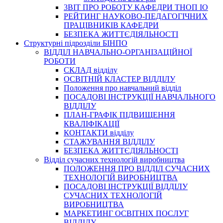
3BIT ПРО РОБОТУ КАФЕДРИ ТНОП ІО
РЕЙТИНГ НАУКОВО-ПЕДАГОГІЧНИХ
ПРАЦІВНИКІВ КАФЕДРИ
БЕЗПЕКА ЖИТТЄДІЯЛЬНОСТІ
Структурні підрозділи БІНПО
ВІДДІЛ НАВЧАЛЬНО-ОРГАНІЗАЦІЙНОЇ
РОБОТИ
СКЛАД відділу
ОСВІТНІЙ КЛАСТЕР ВІДДІЛУ
Положення про навчальний вiддiл
ПОСАДОВІ ІНСТРУКЦІЇ НАВЧАЛЬНОГО
ВІДДІЛУ
ПЛАН-ГРАФІК ПІДВИЩЕННЯ
КВАЛІФІКАЦІЇ
КОНТАКТИ відділу
СТАЖУВАННЯ ВІДДІЛУ
БЕЗПЕКА ЖИТТЄДІЯЛЬНОСТІ
Відділ сучасних технологій виробництва
ПОЛОЖЕННЯ ПРО ВІДДІЛ СУЧАСНИХ
ТЕХНОЛОГІЙ ВИРОБНИЦТВА
ПОСАДОВІ ІНСТРУКЦІЇ ВІДДІЛУ
СУЧАСНИХ ТЕХНОЛОГІЙ
ВИРОБНИЦТВА
МАРКЕТИНГ ОСВІТНІХ ПОСЛУГ
ВІДДІЛУ