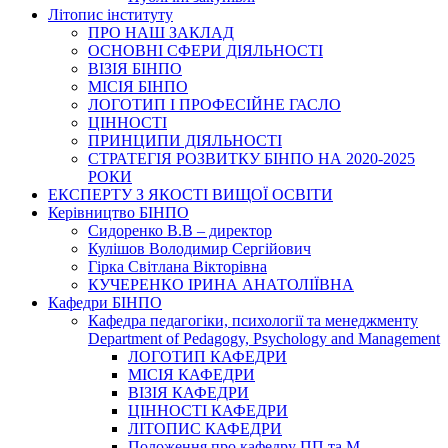
Літопис інституту
ПРО НАШ ЗАКЛАД
ОСНОВНІ СФЕРИ ДІЯЛЬНОСТІ
ВІЗІЯ БІНПО
МІСІЯ БІНПО
ЛОГОТИП І ПРОФЕСІЙНЕ ГАСЛО
ЦІННОСТІ
ПРИНЦИПИ ДІЯЛЬНОСТІ
СТРАТЕГІЯ РОЗВИТКУ БІНПО НА 2020-2025
РОКИ
ЕКСПЕРТУ З ЯКОСТІ ВИЩОЇ ОСВІТИ
Керівництво БІНПО
Сидоренко В.В – директор
Кулішов Володимир Сергійович
Гірка Світлана Вікторівна
КУЧЕРЕНКО ІРИНА АНАТОЛІЇВНА
Кафедри БІНПО
Кафедра педагогіки, психології та менеджменту
Department of Pedagogy, Psychology and Management
ЛОГОТИП КАФЕДРИ
МІСІЯ КАФЕДРИ
ВІЗІЯ КАФЕДРИ
ЦІННОСТІ КАФЕДРИ
ЛІТОПИС КАФЕДРИ
Положення про кафедру ПП та М