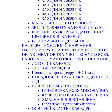
ЗАХОДИ НА 2025 РІК
ЗАХОДИ НА 2023 РІК
ЗАХОДИ НА 2022 РІК
ЗАХОДИ НА 2021 РІК
ЗАХОДИ НА 2020 РІК
МАРКЕТИНГ ОСВІТНІХ ПОСЛУГ
3BIT ПРО РОБОТУ КАФЕДРИ ПП та М
РЕЙТИНГ НАУКОВО-ПЕДАГОГІЧНИХ
ПРАЦІВНИКІВ КАФЕДРИ
БЕЗПЕКА ЖИТТЄДІЯЛЬНОСТІ
КАФЕДРА ТЕХНОЛОГІЙ НАВЧАННЯ,
ОХОРОНИ ПРАЦІ ТА ІНКЛЮЗИВНОЇ ОСВІТИ
DEPARTMENT OF TRAINING TECHNOLOGIES,
LABOR SAFETY AND INCLUSIVE EDUCATION
ЛОГОТИП КАФЕДРИ
ЛІТОПИС КАФЕДРИ
Положення про кафедру ТНОП та Д
ПОСАДОВІ ІНСТРУКЦІЇ КАФЕДРИ ТНОП
та Д
CURRICULUM VITAE PROFILE
ГРИБОВСЬКА ЮЛІЯ МИКОЛАЇВНА
КУЧЕРЕНКО ІРИНА АНАТОЛІЇВНА
ХМАРНА ЛІЛІЯ ВІТАЛІЇВНА
Геревенко Андрій Михайлович
ОСВІТНІЙ КЛАСТЕР КАФЕДРИ