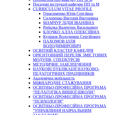
Посадові інструкції кафедри ПП та М
CURRICULUM VITAE PROFILE
Герасименко Юлія Сергіївна
Сидоренко Вікторія Вікторівна
МАМЧУР ЛІДІЯ ІВАНІВНА
Рибалка Валентин Васильович
КЛОЧКО АЛЛА ОЛЕКСІЇВНА
Кулішов Володимир Сергійович
ПАХОМОВ ІЛЛЯ
ВОЛОДИМИРОВИЧ
ОСВІТНІЙ КЛАСТЕР КАФЕДРИ
ОРІЄНТОВНИЙ ПЕРЕЛІК ЗМІСТОВИХ
МОДУЛІВ, СПЕЦКУРСІВ
МЕТОДИЧНЕ ЗАБЕЗПЕЧЕННЯ
НАУКОВІ ПУБЛІКАЦІЇ НАУКОВО-
ПЕДАГОГІЧНИХ ПРАЦІВНИКІВ
Академічна мобільність
МІЖНАРОДНЕ СТАЖУВАННЯ
ОСВІТНЬО-ПРОФЕСІЙНА ПРОГРАМА
“ПЕДАГОГІКА ВИЩОЇ ШКОЛИ”
ОСВІТНЬО-ПРОФЕСІЙНА ПРОГРАМА
“ПСИХОЛОГІЯ”
ОСВІТНЬО-ПРОФЕСІЙНА ПРОГРАМА
“УПРАВЛІННЯ НАВЧАЛЬНИМ