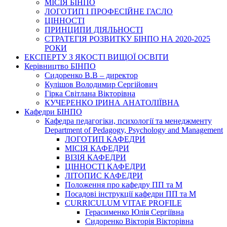
МІСІЯ БІНПО
ЛОГОТИП І ПРОФЕСІЙНЕ ГАСЛО
ЦІННОСТІ
ПРИНЦИПИ ДІЯЛЬНОСТІ
СТРАТЕГІЯ РОЗВИТКУ БІНПО НА 2020-2025
РОКИ
ЕКСПЕРТУ З ЯКОСТІ ВИЩОЇ ОСВІТИ
Керівництво БІНПО
Сидоренко В.В – директор
Кулішов Володимир Сергійович
Гірка Світлана Вікторівна
КУЧЕРЕНКО ІРИНА АНАТОЛІЇВНА
Кафедри БІНПО
Кафедра педагогіки, психології та менеджменту
Department of Pedagogy, Psychology and Management
ЛОГОТИП КАФЕДРИ
МІСІЯ КАФЕДРИ
ВІЗІЯ КАФЕДРИ
ЦІННОСТІ КАФЕДРИ
ЛІТОПИС КАФЕДРИ
Положення про кафедру ПП та М
Посадові інструкції кафедри ПП та М
CURRICULUM VITAE PROFILE
Герасименко Юлія Сергіївна
Сидоренко Вікторія Вікторівна