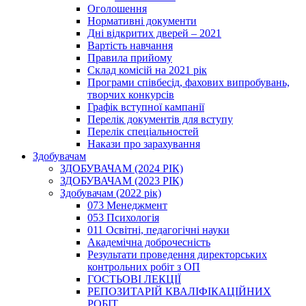
Оголошення
Нормативні документи
Дні відкритих дверей – 2021
Вартість навчання
Правила прийому
Склад комісій на 2021 рік
Програми співбесід, фахових випробувань,
творчих конкурсів
Графік вступної кампанії
Перелік документів для вступу
Перелік спеціальностей
Накази про зарахування
Здобувачам
ЗДОБУВАЧАМ (2024 РІК)
ЗДОБУВАЧАМ (2023 РІК)
Здобувачам (2022 рік)
073 Менеджмент
053 Психологія
011 Освітні, педагогічні науки
Академічна доброчесність
Результати проведення директорських
контрольних робіт з ОП
ГОСТЬОВІ ЛЕКЦІЇ
РЕПОЗИТАРІЙ КВАЛІФІКАЦІЙНИХ
РОБІТ