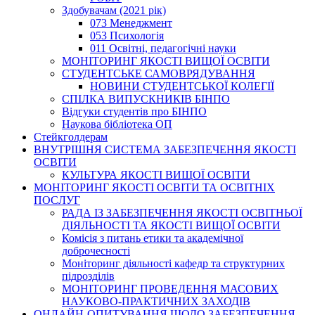
Здобувачам (2021 рік)
073 Менеджмент
053 Психологія
011 Освітні, педагогічні науки
МОНІТОРИНГ ЯКОСТІ ВИЩОЇ ОСВІТИ
СТУДЕНТСЬКЕ САМОВРЯДУВАННЯ
НОВИНИ СТУДЕНТСЬКОЇ КОЛЕГІЇ
СПІЛКА ВИПУСКНИКІВ БІНПО
Відгуки студентів про БІНПО
Наукова бібліотека ОП
Стейкголдерам
ВНУТРІШНЯ СИСТЕМА ЗАБЕЗПЕЧЕННЯ ЯКОСТІ
ОСВІТИ
КУЛЬТУРА ЯКОСТІ ВИЩОЇ ОСВІТИ
МОНІТОРИНГ ЯКОСТІ ОСВІТИ ТА ОСВІТНІХ
ПОСЛУГ
РАДА ІЗ ЗАБЕЗПЕЧЕННЯ ЯКОСТІ ОСВІТНЬОЇ
ДІЯЛЬНОСТІ ТА ЯКОСТІ ВИЩОЇ ОСВІТИ
Комісія з питань етики та академічної
доброчесності
Моніторинг діяльності кафедр та структурних
підрозділів
МОНІТОРИНГ ПРОВЕДЕННЯ МАСОВИХ
НАУКОВО-ПРАКТИЧНИХ ЗАХОДІВ
ОНЛАЙН-ОПИТУВАННЯ ЩОДО ЗАБЕЗПЕЧЕННЯ