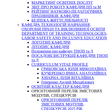
МАРКЕТИНГ ОСВІТНІХ ПОСЛУГ
3BIT ПРО РОБОТУ КАФЕДРИ ПП та М
РЕЙТИНГ НАУКОВО-ПЕДАГОГІЧНИХ
ПРАЦІВНИКІВ КАФЕДРИ
БЕЗПЕКА ЖИТТЄДІЯЛЬНОСТІ
КАФЕДРА ТЕХНОЛОГІЙ НАВЧАННЯ,
ОХОРОНИ ПРАЦІ ТА ІНКЛЮЗИВНОЇ ОСВІТИ
DEPARTMENT OF TRAINING TECHNOLOGIES,
LABOR SAFETY AND INCLUSIVE EDUCATION
ЛОГОТИП КАФЕДРИ
ЛІТОПИС КАФЕДРИ
Положення про кафедру ТНОП та Д
ПОСАДОВІ ІНСТРУКЦІЇ КАФЕДРИ ТНОП
та Д
CURRICULUM VITAE PROFILE
ГРИБОВСЬКА ЮЛІЯ МИКОЛАЇВНА
КУЧЕРЕНКО ІРИНА АНАТОЛІЇВНА
ХМАРНА ЛІЛІЯ ВІТАЛІЇВНА
Геревенко Андрій Михайлович
ОСВІТНІЙ КЛАСТЕР КАФЕДРИ
ОРІЄНТОВНИЙ ПЕРЕЛІК ЗМІСТОВИХ
МОДУЛІВ, СПЕЦКУРСІВ
ОРІЄНТОВНИЙ ПЕРЕЛІК
ЗМІСТОВИХ МОДУЛІВ,
СПЕЦКУРСІВ 2025 РІК