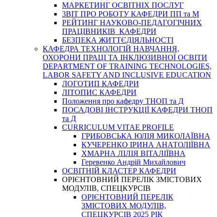
МАРКЕТИНГ ОСВІТНІХ ПОСЛУГ
3BIT ПРО РОБОТУ КАФЕДРИ ПП та М
РЕЙТИНГ НАУКОВО-ПЕДАГОГІЧНИХ
ПРАЦІВНИКІВ КАФЕДРИ
БЕЗПЕКА ЖИТТЄДІЯЛЬНОСТІ
КАФЕДРА ТЕХНОЛОГІЙ НАВЧАННЯ,
ОХОРОНИ ПРАЦІ ТА ІНКЛЮЗИВНОЇ ОСВІТИ
DEPARTMENT OF TRAINING TECHNOLOGIES,
LABOR SAFETY AND INCLUSIVE EDUCATION
ЛОГОТИП КАФЕДРИ
ЛІТОПИС КАФЕДРИ
Положення про кафедру ТНОП та Д
ПОСАДОВІ ІНСТРУКЦІЇ КАФЕДРИ ТНОП
та Д
CURRICULUM VITAE PROFILE
ГРИБОВСЬКА ЮЛІЯ МИКОЛАЇВНА
КУЧЕРЕНКО ІРИНА АНАТОЛІЇВНА
ХМАРНА ЛІЛІЯ ВІТАЛІЇВНА
Геревенко Андрій Михайлович
ОСВІТНІЙ КЛАСТЕР КАФЕДРИ
ОРІЄНТОВНИЙ ПЕРЕЛІК ЗМІСТОВИХ
МОДУЛІВ, СПЕЦКУРСІВ
ОРІЄНТОВНИЙ ПЕРЕЛІК
ЗМІСТОВИХ МОДУЛІВ,
СПЕЦКУРСІВ 2025 РІК