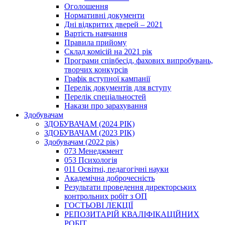
Оголошення
Нормативні документи
Дні відкритих дверей – 2021
Вартість навчання
Правила прийому
Склад комісій на 2021 рік
Програми співбесід, фахових випробувань,
творчих конкурсів
Графік вступної кампанії
Перелік документів для вступу
Перелік спеціальностей
Накази про зарахування
Здобувачам
ЗДОБУВАЧАМ (2024 РІК)
ЗДОБУВАЧАМ (2023 РІК)
Здобувачам (2022 рік)
073 Менеджмент
053 Психологія
011 Освітні, педагогічні науки
Академічна доброчесність
Результати проведення директорських
контрольних робіт з ОП
ГОСТЬОВІ ЛЕКЦІЇ
РЕПОЗИТАРІЙ КВАЛІФІКАЦІЙНИХ
РОБІТ