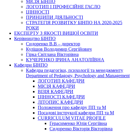
МІСІЯ БІНПО
ЛОГОТИП І ПРОФЕСІЙНЕ ГАСЛО
ЦІННОСТІ
ПРИНЦИПИ ДІЯЛЬНОСТІ
СТРАТЕГІЯ РОЗВИТКУ БІНПО НА 2020-2025
РОКИ
ЕКСПЕРТУ З ЯКОСТІ ВИЩОЇ ОСВІТИ
Керівництво БІНПО
Сидоренко В.В – директор
Кулішов Володимир Сергійович
Гірка Світлана Вікторівна
КУЧЕРЕНКО ІРИНА АНАТОЛІЇВНА
Кафедри БІНПО
Кафедра педагогіки, психології та менеджменту
Department of Pedagogy, Psychology and Management
ЛОГОТИП КАФЕДРИ
МІСІЯ КАФЕДРИ
ВІЗІЯ КАФЕДРИ
ЦІННОСТІ КАФЕДРИ
ЛІТОПИС КАФЕДРИ
Положення про кафедру ПП та М
Посадові інструкції кафедри ПП та М
CURRICULUM VITAE PROFILE
Герасименко Юлія Сергіївна
Сидоренко Вікторія Вікторівна