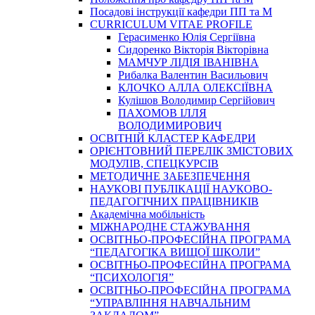
Посадові інструкції кафедри ПП та М
CURRICULUM VITAE PROFILE
Герасименко Юлія Сергіївна
Сидоренко Вікторія Вікторівна
МАМЧУР ЛІДІЯ ІВАНІВНА
Рибалка Валентин Васильович
КЛОЧКО АЛЛА ОЛЕКСІЇВНА
Кулішов Володимир Сергійович
ПАХОМОВ ІЛЛЯ
ВОЛОДИМИРОВИЧ
ОСВІТНІЙ КЛАСТЕР КАФЕДРИ
ОРІЄНТОВНИЙ ПЕРЕЛІК ЗМІСТОВИХ
МОДУЛІВ, СПЕЦКУРСІВ
МЕТОДИЧНЕ ЗАБЕЗПЕЧЕННЯ
НАУКОВІ ПУБЛІКАЦІЇ НАУКОВО-
ПЕДАГОГІЧНИХ ПРАЦІВНИКІВ
Академічна мобільність
МІЖНАРОДНЕ СТАЖУВАННЯ
ОСВІТНЬО-ПРОФЕСІЙНА ПРОГРАМА
“ПЕДАГОГІКА ВИЩОЇ ШКОЛИ”
ОСВІТНЬО-ПРОФЕСІЙНА ПРОГРАМА
“ПСИХОЛОГІЯ”
ОСВІТНЬО-ПРОФЕСІЙНА ПРОГРАМА
“УПРАВЛІННЯ НАВЧАЛЬНИМ