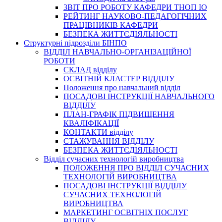
3BIT ПРО РОБОТУ КАФЕДРИ ТНОП ІО
РЕЙТИНГ НАУКОВО-ПЕДАГОГІЧНИХ
ПРАЦІВНИКІВ КАФЕДРИ
БЕЗПЕКА ЖИТТЄДІЯЛЬНОСТІ
Структурні підрозділи БІНПО
ВІДДІЛ НАВЧАЛЬНО-ОРГАНІЗАЦІЙНОЇ
РОБОТИ
СКЛАД відділу
ОСВІТНІЙ КЛАСТЕР ВІДДІЛУ
Положення про навчальний вiддiл
ПОСАДОВІ ІНСТРУКЦІЇ НАВЧАЛЬНОГО
ВІДДІЛУ
ПЛАН-ГРАФІК ПІДВИЩЕННЯ
КВАЛІФІКАЦІЇ
КОНТАКТИ відділу
СТАЖУВАННЯ ВІДДІЛУ
БЕЗПЕКА ЖИТТЄДІЯЛЬНОСТІ
Відділ сучасних технологій виробництва
ПОЛОЖЕННЯ ПРО ВІДДІЛ СУЧАСНИХ
ТЕХНОЛОГІЙ ВИРОБНИЦТВА
ПОСАДОВІ ІНСТРУКЦІЇ ВІДДІЛУ
СУЧАСНИХ ТЕХНОЛОГІЙ
ВИРОБНИЦТВА
МАРКЕТИНГ ОСВІТНІХ ПОСЛУГ
ВІДДІЛУ