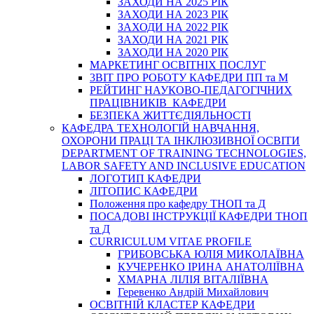
ЗАХОДИ НА 2025 РІК
ЗАХОДИ НА 2023 РІК
ЗАХОДИ НА 2022 РІК
ЗАХОДИ НА 2021 РІК
ЗАХОДИ НА 2020 РІК
МАРКЕТИНГ ОСВІТНІХ ПОСЛУГ
3BIT ПРО РОБОТУ КАФЕДРИ ПП та М
РЕЙТИНГ НАУКОВО-ПЕДАГОГІЧНИХ
ПРАЦІВНИКІВ КАФЕДРИ
БЕЗПЕКА ЖИТТЄДІЯЛЬНОСТІ
КАФЕДРА ТЕХНОЛОГІЙ НАВЧАННЯ,
ОХОРОНИ ПРАЦІ ТА ІНКЛЮЗИВНОЇ ОСВІТИ
DEPARTMENT OF TRAINING TECHNOLOGIES,
LABOR SAFETY AND INCLUSIVE EDUCATION
ЛОГОТИП КАФЕДРИ
ЛІТОПИС КАФЕДРИ
Положення про кафедру ТНОП та Д
ПОСАДОВІ ІНСТРУКЦІЇ КАФЕДРИ ТНОП
та Д
CURRICULUM VITAE PROFILE
ГРИБОВСЬКА ЮЛІЯ МИКОЛАЇВНА
КУЧЕРЕНКО ІРИНА АНАТОЛІЇВНА
ХМАРНА ЛІЛІЯ ВІТАЛІЇВНА
Геревенко Андрій Михайлович
ОСВІТНІЙ КЛАСТЕР КАФЕДРИ