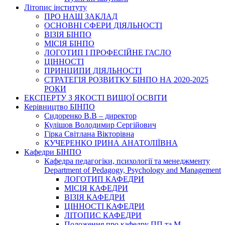
Літопис інституту
ПРО НАШ ЗАКЛАД
ОСНОВНІ СФЕРИ ДІЯЛЬНОСТІ
ВІЗІЯ БІНПО
МІСІЯ БІНПО
ЛОГОТИП І ПРОФЕСІЙНЕ ГАСЛО
ЦІННОСТІ
ПРИНЦИПИ ДІЯЛЬНОСТІ
СТРАТЕГІЯ РОЗВИТКУ БІНПО НА 2020-2025
РОКИ
ЕКСПЕРТУ З ЯКОСТІ ВИЩОЇ ОСВІТИ
Керівництво БІНПО
Сидоренко В.В – директор
Кулішов Володимир Сергійович
Гірка Світлана Вікторівна
КУЧЕРЕНКО ІРИНА АНАТОЛІЇВНА
Кафедри БІНПО
Кафедра педагогіки, психології та менеджменту
Department of Pedagogy, Psychology and Management
ЛОГОТИП КАФЕДРИ
МІСІЯ КАФЕДРИ
ВІЗІЯ КАФЕДРИ
ЦІННОСТІ КАФЕДРИ
ЛІТОПИС КАФЕДРИ
Положення про кафедру ПП та М