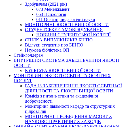
Здобувачам (2021 рік)
073 Менеджмент
053 Психологія
011 Освітні, педагогічні науки
МОНІТОРИНГ ЯКОСТІ ВИЩОЇ ОСВІТИ
СТУДЕНТСЬКЕ САМОВРЯДУВАННЯ
НОВИНИ СТУДЕНТСЬКОЇ КОЛЕГІЇ
СПІЛКА ВИПУСКНИКІВ БІНПО
Відгуки студентів про БІНПО
Наукова бібліотека ОП
Стейкголдерам
ВНУТРІШНЯ СИСТЕМА ЗАБЕЗПЕЧЕННЯ ЯКОСТІ
ОСВІТИ
КУЛЬТУРА ЯКОСТІ ВИЩОЇ ОСВІТИ
МОНІТОРИНГ ЯКОСТІ ОСВІТИ ТА ОСВІТНІХ
ПОСЛУГ
РАДА ІЗ ЗАБЕЗПЕЧЕННЯ ЯКОСТІ ОСВІТНЬОЇ
ДІЯЛЬНОСТІ ТА ЯКОСТІ ВИЩОЇ ОСВІТИ
Комісія з питань етики та академічної
доброчесності
Моніторинг діяльності кафедр та структурних
підрозділів
МОНІТОРИНГ ПРОВЕДЕННЯ МАСОВИХ
НАУКОВО-ПРАКТИЧНИХ ЗАХОДІВ
ОНЛАЙН-ОПИТУВАННЯ ЩОДО ЗАБЕЗПЕЧЕННЯ