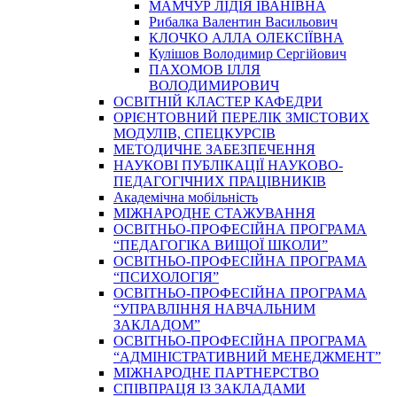
МАМЧУР ЛІДІЯ ІВАНІВНА
Рибалка Валентин Васильович
КЛОЧКО АЛЛА ОЛЕКСІЇВНА
Кулішов Володимир Сергійович
ПАХОМОВ ІЛЛЯ
ВОЛОДИМИРОВИЧ
ОСВІТНІЙ КЛАСТЕР КАФЕДРИ
ОРІЄНТОВНИЙ ПЕРЕЛІК ЗМІСТОВИХ
МОДУЛІВ, СПЕЦКУРСІВ
МЕТОДИЧНЕ ЗАБЕЗПЕЧЕННЯ
НАУКОВІ ПУБЛІКАЦІЇ НАУКОВО-
ПЕДАГОГІЧНИХ ПРАЦІВНИКІВ
Академічна мобільність
МІЖНАРОДНЕ СТАЖУВАННЯ
ОСВІТНЬО-ПРОФЕСІЙНА ПРОГРАМА
“ПЕДАГОГІКА ВИЩОЇ ШКОЛИ”
ОСВІТНЬО-ПРОФЕСІЙНА ПРОГРАМА
“ПСИХОЛОГІЯ”
ОСВІТНЬО-ПРОФЕСІЙНА ПРОГРАМА
“УПРАВЛІННЯ НАВЧАЛЬНИМ
ЗАКЛАДОМ”
ОСВІТНЬО-ПРОФЕСІЙНА ПРОГРАМА
“АДМІНІСТРАТИВНИЙ МЕНЕДЖМЕНТ”
МІЖНАРОДНЕ ПАРТНЕРСТВО
СПІВПРАЦЯ ІЗ ЗАКЛАДАМИ