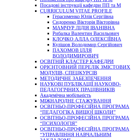
Посадові інструкції кафедри ПП та М
CURRICULUM VITAE PROFILE
Герасименко Юлія Сергіївна
Сидоренко Вікторія Вікторівна
МАМЧУР ЛІДІЯ ІВАНІВНА
Рибалка Валентин Васильович
КЛОЧКО АЛЛА ОЛЕКСІЇВНА
Кулішов Володимир Сергійович
ПАХОМОВ ІЛЛЯ
ВОЛОДИМИРОВИЧ
ОСВІТНІЙ КЛАСТЕР КАФЕДРИ
ОРІЄНТОВНИЙ ПЕРЕЛІК ЗМІСТОВИХ
МОДУЛІВ, СПЕЦКУРСІВ
МЕТОДИЧНЕ ЗАБЕЗПЕЧЕННЯ
НАУКОВІ ПУБЛІКАЦІЇ НАУКОВО-
ПЕДАГОГІЧНИХ ПРАЦІВНИКІВ
Академічна мобільність
МІЖНАРОДНЕ СТАЖУВАННЯ
ОСВІТНЬО-ПРОФЕСІЙНА ПРОГРАМА
“ПЕДАГОГІКА ВИЩОЇ ШКОЛИ”
ОСВІТНЬО-ПРОФЕСІЙНА ПРОГРАМА
“ПСИХОЛОГІЯ”
ОСВІТНЬО-ПРОФЕСІЙНА ПРОГРАМА
“УПРАВЛІННЯ НАВЧАЛЬНИМ