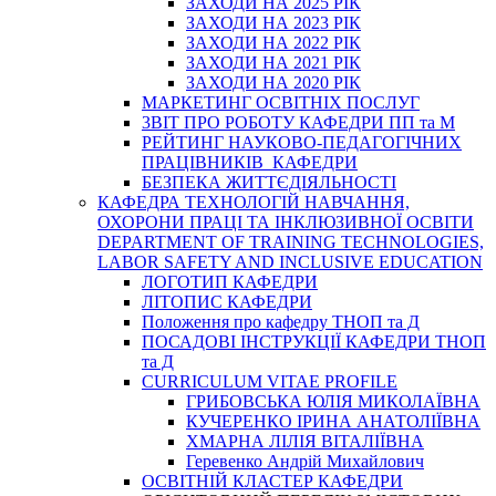
ЗАХОДИ НА 2025 РІК
ЗАХОДИ НА 2023 РІК
ЗАХОДИ НА 2022 РІК
ЗАХОДИ НА 2021 РІК
ЗАХОДИ НА 2020 РІК
МАРКЕТИНГ ОСВІТНІХ ПОСЛУГ
3BIT ПРО РОБОТУ КАФЕДРИ ПП та М
РЕЙТИНГ НАУКОВО-ПЕДАГОГІЧНИХ
ПРАЦІВНИКІВ КАФЕДРИ
БЕЗПЕКА ЖИТТЄДІЯЛЬНОСТІ
КАФЕДРА ТЕХНОЛОГІЙ НАВЧАННЯ,
ОХОРОНИ ПРАЦІ ТА ІНКЛЮЗИВНОЇ ОСВІТИ
DEPARTMENT OF TRAINING TECHNOLOGIES,
LABOR SAFETY AND INCLUSIVE EDUCATION
ЛОГОТИП КАФЕДРИ
ЛІТОПИС КАФЕДРИ
Положення про кафедру ТНОП та Д
ПОСАДОВІ ІНСТРУКЦІЇ КАФЕДРИ ТНОП
та Д
CURRICULUM VITAE PROFILE
ГРИБОВСЬКА ЮЛІЯ МИКОЛАЇВНА
КУЧЕРЕНКО ІРИНА АНАТОЛІЇВНА
ХМАРНА ЛІЛІЯ ВІТАЛІЇВНА
Геревенко Андрій Михайлович
ОСВІТНІЙ КЛАСТЕР КАФЕДРИ