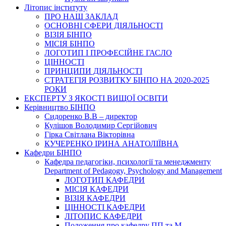
Літопис інституту
ПРО НАШ ЗАКЛАД
ОСНОВНІ СФЕРИ ДІЯЛЬНОСТІ
ВІЗІЯ БІНПО
МІСІЯ БІНПО
ЛОГОТИП І ПРОФЕСІЙНЕ ГАСЛО
ЦІННОСТІ
ПРИНЦИПИ ДІЯЛЬНОСТІ
СТРАТЕГІЯ РОЗВИТКУ БІНПО НА 2020-2025
РОКИ
ЕКСПЕРТУ З ЯКОСТІ ВИЩОЇ ОСВІТИ
Керівництво БІНПО
Сидоренко В.В – директор
Кулішов Володимир Сергійович
Гірка Світлана Вікторівна
КУЧЕРЕНКО ІРИНА АНАТОЛІЇВНА
Кафедри БІНПО
Кафедра педагогіки, психології та менеджменту
Department of Pedagogy, Psychology and Management
ЛОГОТИП КАФЕДРИ
МІСІЯ КАФЕДРИ
ВІЗІЯ КАФЕДРИ
ЦІННОСТІ КАФЕДРИ
ЛІТОПИС КАФЕДРИ
Положення про кафедру ПП та М