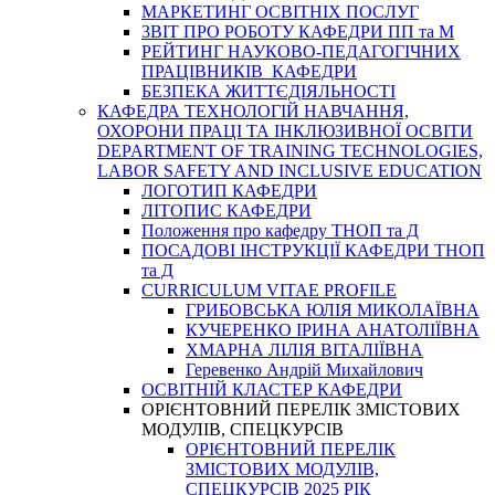
МАРКЕТИНГ ОСВІТНІХ ПОСЛУГ
3BIT ПРО РОБОТУ КАФЕДРИ ПП та М
РЕЙТИНГ НАУКОВО-ПЕДАГОГІЧНИХ
ПРАЦІВНИКІВ КАФЕДРИ
БЕЗПЕКА ЖИТТЄДІЯЛЬНОСТІ
КАФЕДРА ТЕХНОЛОГІЙ НАВЧАННЯ,
ОХОРОНИ ПРАЦІ ТА ІНКЛЮЗИВНОЇ ОСВІТИ
DEPARTMENT OF TRAINING TECHNOLOGIES,
LABOR SAFETY AND INCLUSIVE EDUCATION
ЛОГОТИП КАФЕДРИ
ЛІТОПИС КАФЕДРИ
Положення про кафедру ТНОП та Д
ПОСАДОВІ ІНСТРУКЦІЇ КАФЕДРИ ТНОП
та Д
CURRICULUM VITAE PROFILE
ГРИБОВСЬКА ЮЛІЯ МИКОЛАЇВНА
КУЧЕРЕНКО ІРИНА АНАТОЛІЇВНА
ХМАРНА ЛІЛІЯ ВІТАЛІЇВНА
Геревенко Андрій Михайлович
ОСВІТНІЙ КЛАСТЕР КАФЕДРИ
ОРІЄНТОВНИЙ ПЕРЕЛІК ЗМІСТОВИХ
МОДУЛІВ, СПЕЦКУРСІВ
ОРІЄНТОВНИЙ ПЕРЕЛІК
ЗМІСТОВИХ МОДУЛІВ,
СПЕЦКУРСІВ 2025 РІК