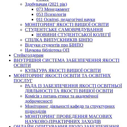
Здобувачам (2021 рік)
073 Менеджмент
053 Психологія
011 Освітні, педагогічні науки
МОНІТОРИНГ ЯКОСТІ ВИЩОЇ ОСВІТИ
СТУДЕНТСЬКЕ САМОВРЯДУВАННЯ
НОВИНИ СТУДЕНТСЬКОЇ КОЛЕГІЇ
СПІЛКА ВИПУСКНИКІВ БІНПО
Відгуки студентів про БІНПО
Наукова бібліотека ОП
Стейкголдерам
ВНУТРІШНЯ СИСТЕМА ЗАБЕЗПЕЧЕННЯ ЯКОСТІ
ОСВІТИ
КУЛЬТУРА ЯКОСТІ ВИЩОЇ ОСВІТИ
МОНІТОРИНГ ЯКОСТІ ОСВІТИ ТА ОСВІТНІХ
ПОСЛУГ
РАДА ІЗ ЗАБЕЗПЕЧЕННЯ ЯКОСТІ ОСВІТНЬОЇ
ДІЯЛЬНОСТІ ТА ЯКОСТІ ВИЩОЇ ОСВІТИ
Комісія з питань етики та академічної
доброчесності
Моніторинг діяльності кафедр та структурних
підрозділів
МОНІТОРИНГ ПРОВЕДЕННЯ МАСОВИХ
НАУКОВО-ПРАКТИЧНИХ ЗАХОДІВ
ОНЛАЙН-ОПИТУВАННЯ ЩОДО ЗАБЕЗПЕЧЕННЯ