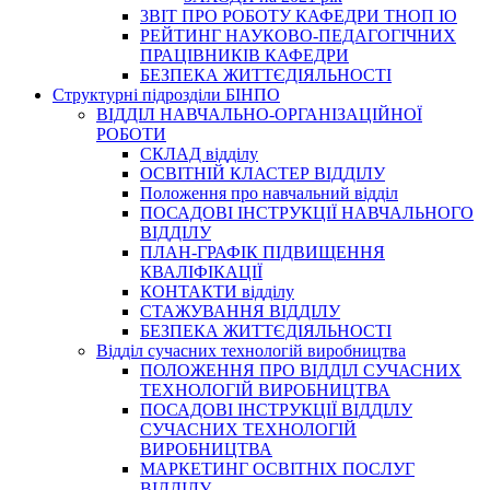
3BIT ПРО РОБОТУ КАФЕДРИ ТНОП ІО
РЕЙТИНГ НАУКОВО-ПЕДАГОГІЧНИХ
ПРАЦІВНИКІВ КАФЕДРИ
БЕЗПЕКА ЖИТТЄДІЯЛЬНОСТІ
Структурні підрозділи БІНПО
ВІДДІЛ НАВЧАЛЬНО-ОРГАНІЗАЦІЙНОЇ
РОБОТИ
СКЛАД відділу
ОСВІТНІЙ КЛАСТЕР ВІДДІЛУ
Положення про навчальний вiддiл
ПОСАДОВІ ІНСТРУКЦІЇ НАВЧАЛЬНОГО
ВІДДІЛУ
ПЛАН-ГРАФІК ПІДВИЩЕННЯ
КВАЛІФІКАЦІЇ
КОНТАКТИ відділу
СТАЖУВАННЯ ВІДДІЛУ
БЕЗПЕКА ЖИТТЄДІЯЛЬНОСТІ
Відділ сучасних технологій виробництва
ПОЛОЖЕННЯ ПРО ВІДДІЛ СУЧАСНИХ
ТЕХНОЛОГІЙ ВИРОБНИЦТВА
ПОСАДОВІ ІНСТРУКЦІЇ ВІДДІЛУ
СУЧАСНИХ ТЕХНОЛОГІЙ
ВИРОБНИЦТВА
МАРКЕТИНГ ОСВІТНІХ ПОСЛУГ
ВІДДІЛУ