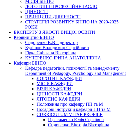
МІСІЯ БІНПО
ЛОГОТИП І ПРОФЕСІЙНЕ ГАСЛО
ЦІННОСТІ
ПРИНЦИПИ ДІЯЛЬНОСТІ
СТРАТЕГІЯ РОЗВИТКУ БІНПО НА 2020-2025
РОКИ
ЕКСПЕРТУ З ЯКОСТІ ВИЩОЇ ОСВІТИ
Керівництво БІНПО
Сидоренко В.В – директор
Кулішов Володимир Сергійович
Гірка Світлана Вікторівна
КУЧЕРЕНКО ІРИНА АНАТОЛІЇВНА
Кафедри БІНПО
Кафедра педагогіки, психології та менеджменту
Department of Pedagogy, Psychology and Management
ЛОГОТИП КАФЕДРИ
МІСІЯ КАФЕДРИ
ВІЗІЯ КАФЕДРИ
ЦІННОСТІ КАФЕДРИ
ЛІТОПИС КАФЕДРИ
Положення про кафедру ПП та М
Посадові інструкції кафедри ПП та М
CURRICULUM VITAE PROFILE
Герасименко Юлія Сергіївна
Сидоренко Вікторія Вікторівна