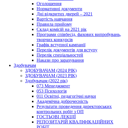
Оголошення
Нормативні документи
Дні відкритих дверей – 2021
Вартість навчання
Правила прийому
Склад комісій на 2021 рік
Програми співбесід, фахових випробувань,
творчих конкурсів
Графік вступної кампанії
Перелік документів для вступу
Перелік спеціальностей
Накази про зарахування
Здобувачам
ЗДОБУВАЧАМ (2024 РІК)
ЗДОБУВАЧАМ (2023 РІК)
Здобувачам (2022 рік)
073 Менеджмент
053 Психологія
011 Освітні, педагогічні науки
Академічна доброчесність
Результати проведення директорських
контрольних робіт з ОП
ГОСТЬОВІ ЛЕКЦІЇ
РЕПОЗИТАРІЙ КВАЛІФІКАЦІЙНИХ
РОБІТ