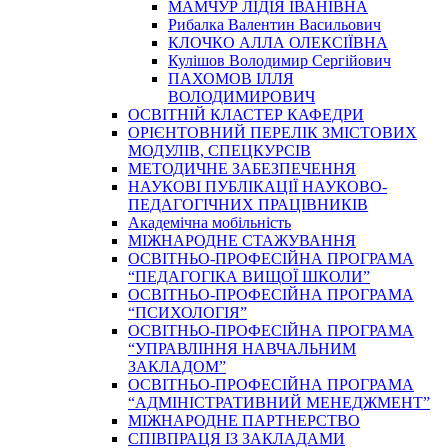
МАМЧУР ЛІДІЯ ІВАНІВНА
Рибалка Валентин Васильович
КЛОЧКО АЛЛА ОЛЕКСІЇВНА
Кулішов Володимир Сергійович
ПАХОМОВ ІЛЛЯ
ВОЛОДИМИРОВИЧ
ОСВІТНІЙ КЛАСТЕР КАФЕДРИ
ОРІЄНТОВНИЙ ПЕРЕЛІК ЗМІСТОВИХ
МОДУЛІВ, СПЕЦКУРСІВ
МЕТОДИЧНЕ ЗАБЕЗПЕЧЕННЯ
НАУКОВІ ПУБЛІКАЦІЇ НАУКОВО-
ПЕДАГОГІЧНИХ ПРАЦІВНИКІВ
Академічна мобільність
МІЖНАРОДНЕ СТАЖУВАННЯ
ОСВІТНЬО-ПРОФЕСІЙНА ПРОГРАМА
“ПЕДАГОГІКА ВИЩОЇ ШКОЛИ”
ОСВІТНЬО-ПРОФЕСІЙНА ПРОГРАМА
“ПСИХОЛОГІЯ”
ОСВІТНЬО-ПРОФЕСІЙНА ПРОГРАМА
“УПРАВЛІННЯ НАВЧАЛЬНИМ
ЗАКЛАДОМ”
ОСВІТНЬО-ПРОФЕСІЙНА ПРОГРАМА
“АДМІНІСТРАТИВНИЙ МЕНЕДЖМЕНТ”
МІЖНАРОДНЕ ПАРТНЕРСТВО
СПІВПРАЦЯ ІЗ ЗАКЛАДАМИ