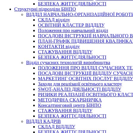
БЕЗПЕКА ЖИТТЄДІЯЛЬНОСТІ
Структурні підрозділи БІНПО
ВІДДІЛ НАВЧАЛЬНО-ОРГАНІЗАЦІЙНОЇ РОБОТ
СКЛАД відділу
ОСВІТНІЙ КЛАСТЕР ВІДДІЛУ
Положення про навчальний вiддiл
ПОСАДОВІ ІНСТРУКЦІЇ НАВЧАЛЬНОГО В
ПЛАН-ГРАФІК ПІДВИЩЕННЯ КВАЛІФІКА
КОНТАКТИ відділу
СТАЖУВАННЯ ВІДДІЛУ
БЕЗПЕКА ЖИТТЄДІЯЛЬНОСТІ
Відділ сучасних технологій виробництва
ПОЛОЖЕННЯ ПРО ВІДДІЛ СУЧАСНИХ Т
ПОСАДОВІ ІНСТРУКЦІЇ ВІДДІЛУ СУЧА
МАРКЕТИНГ ОСВІТНІХ ПОСЛУГ ВІДДІЛУ
Заходи для реалізації освітнього кластеру
SWOT-АНАЛІЗ ДІЯЛЬНОСТІ ВІДДІЛУ
РИЗИКИ РЕАЛІЗАЦІЇ ОСВІТНЬОГО КЛАС
МЕТОДИЧНА СКАРБНИЧКА
Консалтинговий центр БІНПО
СТАЖУВАННЯ ВІДДІЛУ
БЕЗПЕКА ЖИТТЄДІЯЛЬНОСТІ
ВІДДІЛ КАДРІВ
СКЛАД ВІДДІЛУ
БЕЗПЕКА ЖИТТЄДІЯЛЬНОСТІ