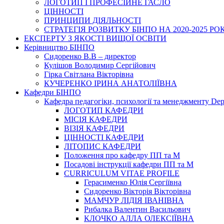
ЛОГОТИП І ПРОФЕСІЙНЕ ГАСЛО
ЦІННОСТІ
ПРИНЦИПИ ДІЯЛЬНОСТІ
СТРАТЕГІЯ РОЗВИТКУ БІНПО НА 2020-2025 РО
ЕКСПЕРТУ З ЯКОСТІ ВИЩОЇ ОСВІТИ
Керівництво БІНПО
Сидоренко В.В – директор
Кулішов Володимир Сергійович
Гірка Світлана Вікторівна
КУЧЕРЕНКО ІРИНА АНАТОЛІЇВНА
Кафедри БІНПО
Кафедра педагогіки, психології та менеджменту Dep
ЛОГОТИП КАФЕДРИ
МІСІЯ КАФЕДРИ
ВІЗІЯ КАФЕДРИ
ЦІННОСТІ КАФЕДРИ
ЛІТОПИС КАФЕДРИ
Положення про кафедру ПП та М
Посадові інструкції кафедри ПП та М
CURRICULUM VITAE PROFILE
Герасименко Юлія Сергіївна
Сидоренко Вікторія Вікторівна
МАМЧУР ЛІДІЯ ІВАНІВНА
Рибалка Валентин Васильович
КЛОЧКО АЛЛА ОЛЕКСІЇВНА