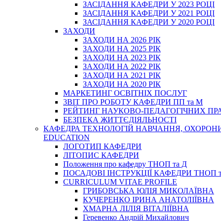
ЗАСІДАННЯ КАФЕДРИ У 2023 РОЦІ
ЗАСІДАННЯ КАФЕДРИ У 2021 РОЦІ
ЗАСІДАННЯ КАФЕДРИ У 2020 РОЦІ
ЗАХОДИ
ЗАХОДИ НА 2026 РІК
ЗАХОДИ НА 2025 РІК
ЗАХОДИ НА 2023 РІК
ЗАХОДИ НА 2022 РІК
ЗАХОДИ НА 2021 РІК
ЗАХОДИ НА 2020 РІК
МАРКЕТИНГ ОСВІТНІХ ПОСЛУГ
3BIT ПРО РОБОТУ КАФЕДРИ ПП та М
РЕЙТИНГ НАУКОВО-ПЕДАГОГІЧНИХ ПР
БЕЗПЕКА ЖИТТЄДІЯЛЬНОСТІ
КАФЕДРА ТЕХНОЛОГІЙ НАВЧАННЯ, ОХОРОНИ 
EDUCATION
ЛОГОТИП КАФЕДРИ
ЛІТОПИС КАФЕДРИ
Положення про кафедру ТНОП та Д
ПОСАДОВІ ІНСТРУКЦІЇ КАФЕДРИ ТНОП т
CURRICULUM VITAE PROFILE
ГРИБОВСЬКА ЮЛІЯ МИКОЛАЇВНА
КУЧЕРЕНКО ІРИНА АНАТОЛІЇВНА
ХМАРНА ЛІЛІЯ ВІТАЛІЇВНА
Геревенко Андрій Михайлович