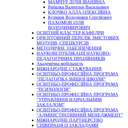
МАМЧУР ЛІДІЯ ІВАНІВНА
Рибалка Валентин Васильович
КЛОЧКО АЛЛА ОЛЕКСІЇВНА
Кулішов Володимир Сергійович
ПАХОМОВ ІЛЛЯ
ВОЛОДИМИРОВИЧ
ОСВІТНІЙ КЛАСТЕР КАФЕДРИ
ОРІЄНТОВНИЙ ПЕРЕЛІК ЗМІСТОВИХ
МОДУЛІВ, СПЕЦКУРСІВ
МЕТОДИЧНЕ ЗАБЕЗПЕЧЕННЯ
НАУКОВІ ПУБЛІКАЦІЇ НАУКОВО-
ПЕДАГОГІЧНИХ ПРАЦІВНИКІВ
Академічна мобільність
МІЖНАРОДНЕ СТАЖУВАННЯ
ОСВІТНЬО-ПРОФЕСІЙНА ПРОГРАМА
“ПЕДАГОГІКА ВИЩОЇ ШКОЛИ”
ОСВІТНЬО-ПРОФЕСІЙНА ПРОГРАМА
“ПСИХОЛОГІЯ”
ОСВІТНЬО-ПРОФЕСІЙНА ПРОГРАМА
“УПРАВЛІННЯ НАВЧАЛЬНИМ
ЗАКЛАДОМ”
ОСВІТНЬО-ПРОФЕСІЙНА ПРОГРАМА
“АДМІНІСТРАТИВНИЙ МЕНЕДЖМЕНТ”
МІЖНАРОДНЕ ПАРТНЕРСТВО
СПІВПРАЦЯ ІЗ ЗАКЛАДАМИ