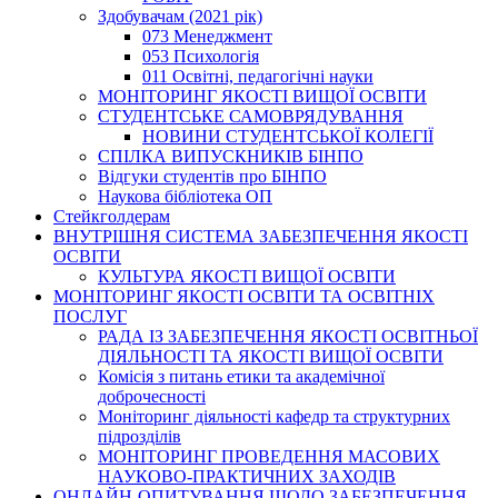
Здобувачам (2021 рік)
073 Менеджмент
053 Психологія
011 Освітні, педагогічні науки
МОНІТОРИНГ ЯКОСТІ ВИЩОЇ ОСВІТИ
СТУДЕНТСЬКЕ САМОВРЯДУВАННЯ
НОВИНИ СТУДЕНТСЬКОЇ КОЛЕГІЇ
СПІЛКА ВИПУСКНИКІВ БІНПО
Відгуки студентів про БІНПО
Наукова бібліотека ОП
Стейкголдерам
ВНУТРІШНЯ СИСТЕМА ЗАБЕЗПЕЧЕННЯ ЯКОСТІ
ОСВІТИ
КУЛЬТУРА ЯКОСТІ ВИЩОЇ ОСВІТИ
МОНІТОРИНГ ЯКОСТІ ОСВІТИ ТА ОСВІТНІХ
ПОСЛУГ
РАДА ІЗ ЗАБЕЗПЕЧЕННЯ ЯКОСТІ ОСВІТНЬОЇ
ДІЯЛЬНОСТІ ТА ЯКОСТІ ВИЩОЇ ОСВІТИ
Комісія з питань етики та академічної
доброчесності
Моніторинг діяльності кафедр та структурних
підрозділів
МОНІТОРИНГ ПРОВЕДЕННЯ МАСОВИХ
НАУКОВО-ПРАКТИЧНИХ ЗАХОДІВ
ОНЛАЙН-ОПИТУВАННЯ ЩОДО ЗАБЕЗПЕЧЕННЯ