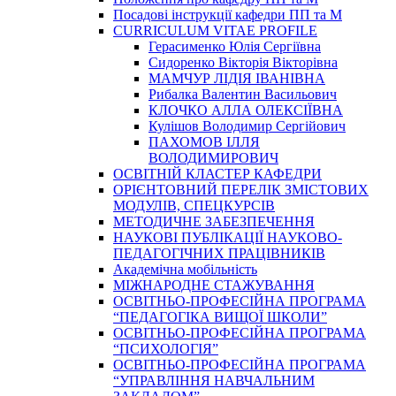
Посадові інструкції кафедри ПП та М
CURRICULUM VITAE PROFILE
Герасименко Юлія Сергіївна
Сидоренко Вікторія Вікторівна
МАМЧУР ЛІДІЯ ІВАНІВНА
Рибалка Валентин Васильович
КЛОЧКО АЛЛА ОЛЕКСІЇВНА
Кулішов Володимир Сергійович
ПАХОМОВ ІЛЛЯ
ВОЛОДИМИРОВИЧ
ОСВІТНІЙ КЛАСТЕР КАФЕДРИ
ОРІЄНТОВНИЙ ПЕРЕЛІК ЗМІСТОВИХ
МОДУЛІВ, СПЕЦКУРСІВ
МЕТОДИЧНЕ ЗАБЕЗПЕЧЕННЯ
НАУКОВІ ПУБЛІКАЦІЇ НАУКОВО-
ПЕДАГОГІЧНИХ ПРАЦІВНИКІВ
Академічна мобільність
МІЖНАРОДНЕ СТАЖУВАННЯ
ОСВІТНЬО-ПРОФЕСІЙНА ПРОГРАМА
“ПЕДАГОГІКА ВИЩОЇ ШКОЛИ”
ОСВІТНЬО-ПРОФЕСІЙНА ПРОГРАМА
“ПСИХОЛОГІЯ”
ОСВІТНЬО-ПРОФЕСІЙНА ПРОГРАМА
“УПРАВЛІННЯ НАВЧАЛЬНИМ