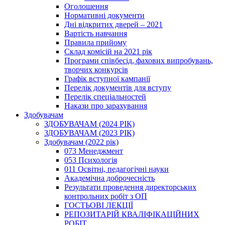
Оголошення
Нормативні документи
Дні відкритих дверей – 2021
Вартість навчання
Правила прийому
Склад комісій на 2021 рік
Програми співбесід, фахових випробувань,
творчих конкурсів
Графік вступної кампанії
Перелік документів для вступу
Перелік спеціальностей
Накази про зарахування
Здобувачам
ЗДОБУВАЧАМ (2024 РІК)
ЗДОБУВАЧАМ (2023 РІК)
Здобувачам (2022 рік)
073 Менеджмент
053 Психологія
011 Освітні, педагогічні науки
Академічна доброчесність
Результати проведення директорських
контрольних робіт з ОП
ГОСТЬОВІ ЛЕКЦІЇ
РЕПОЗИТАРІЙ КВАЛІФІКАЦІЙНИХ
РОБІТ