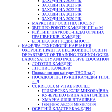
ЗАХОДИ НА 2025 РІК
ЗАХОДИ НА 2023 РІК
ЗАХОДИ НА 2022 РІК
ЗАХОДИ НА 2021 РІК
ЗАХОДИ НА 2020 РІК
МАРКЕТИНГ ОСВІТНІХ ПОСЛУГ
3BIT ПРО РОБОТУ КАФЕДРИ ПП та М
РЕЙТИНГ НАУКОВО-ПЕДАГОГІЧНИХ
ПРАЦІВНИКІВ КАФЕДРИ
БЕЗПЕКА ЖИТТЄДІЯЛЬНОСТІ
КАФЕДРА ТЕХНОЛОГІЙ НАВЧАННЯ,
ОХОРОНИ ПРАЦІ ТА ІНКЛЮЗИВНОЇ ОСВІТИ
DEPARTMENT OF TRAINING TECHNOLOGIES,
LABOR SAFETY AND INCLUSIVE EDUCATION
ЛОГОТИП КАФЕДРИ
ЛІТОПИС КАФЕДРИ
Положення про кафедру ТНОП та Д
ПОСАДОВІ ІНСТРУКЦІЇ КАФЕДРИ ТНОП
та Д
CURRICULUM VITAE PROFILE
ГРИБОВСЬКА ЮЛІЯ МИКОЛАЇВНА
КУЧЕРЕНКО ІРИНА АНАТОЛІЇВНА
ХМАРНА ЛІЛІЯ ВІТАЛІЇВНА
Геревенко Андрій Михайлович
ОСВІТНІЙ КЛАСТЕР КАФЕДРИ