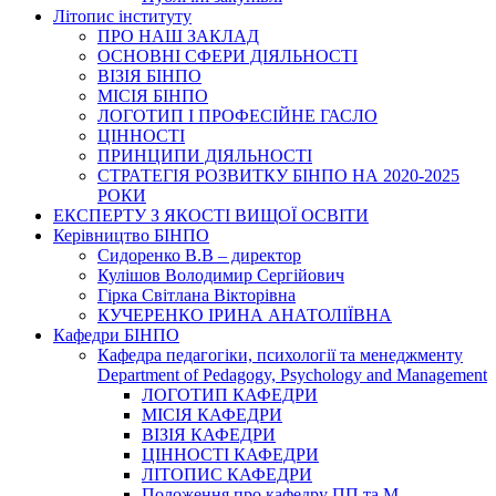
Літопис інституту
ПРО НАШ ЗАКЛАД
ОСНОВНІ СФЕРИ ДІЯЛЬНОСТІ
ВІЗІЯ БІНПО
МІСІЯ БІНПО
ЛОГОТИП І ПРОФЕСІЙНЕ ГАСЛО
ЦІННОСТІ
ПРИНЦИПИ ДІЯЛЬНОСТІ
СТРАТЕГІЯ РОЗВИТКУ БІНПО НА 2020-2025
РОКИ
ЕКСПЕРТУ З ЯКОСТІ ВИЩОЇ ОСВІТИ
Керівництво БІНПО
Сидоренко В.В – директор
Кулішов Володимир Сергійович
Гірка Світлана Вікторівна
КУЧЕРЕНКО ІРИНА АНАТОЛІЇВНА
Кафедри БІНПО
Кафедра педагогіки, психології та менеджменту
Department of Pedagogy, Psychology and Management
ЛОГОТИП КАФЕДРИ
МІСІЯ КАФЕДРИ
ВІЗІЯ КАФЕДРИ
ЦІННОСТІ КАФЕДРИ
ЛІТОПИС КАФЕДРИ
Положення про кафедру ПП та М