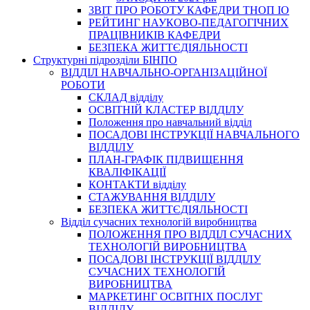
3BIT ПРО РОБОТУ КАФЕДРИ ТНОП ІО
РЕЙТИНГ НАУКОВО-ПЕДАГОГІЧНИХ
ПРАЦІВНИКІВ КАФЕДРИ
БЕЗПЕКА ЖИТТЄДІЯЛЬНОСТІ
Структурні підрозділи БІНПО
ВІДДІЛ НАВЧАЛЬНО-ОРГАНІЗАЦІЙНОЇ
РОБОТИ
СКЛАД відділу
ОСВІТНІЙ КЛАСТЕР ВІДДІЛУ
Положення про навчальний вiддiл
ПОСАДОВІ ІНСТРУКЦІЇ НАВЧАЛЬНОГО
ВІДДІЛУ
ПЛАН-ГРАФІК ПІДВИЩЕННЯ
КВАЛІФІКАЦІЇ
КОНТАКТИ відділу
СТАЖУВАННЯ ВІДДІЛУ
БЕЗПЕКА ЖИТТЄДІЯЛЬНОСТІ
Відділ сучасних технологій виробництва
ПОЛОЖЕННЯ ПРО ВІДДІЛ СУЧАСНИХ
ТЕХНОЛОГІЙ ВИРОБНИЦТВА
ПОСАДОВІ ІНСТРУКЦІЇ ВІДДІЛУ
СУЧАСНИХ ТЕХНОЛОГІЙ
ВИРОБНИЦТВА
МАРКЕТИНГ ОСВІТНІХ ПОСЛУГ
ВІДДІЛУ