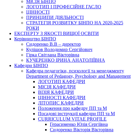
МІСІЯ БІНПО
ЛОГОТИП І ПРОФЕСІЙНЕ ГАСЛО
ЦІННОСТІ
ПРИНЦИПИ ДІЯЛЬНОСТІ
СТРАТЕГІЯ РОЗВИТКУ БІНПО НА 2020-2025
РОКИ
ЕКСПЕРТУ З ЯКОСТІ ВИЩОЇ ОСВІТИ
Керівництво БІНПО
Сидоренко В.В – директор
Кулішов Володимир Сергійович
Гірка Світлана Вікторівна
КУЧЕРЕНКО ІРИНА АНАТОЛІЇВНА
Кафедри БІНПО
Кафедра педагогіки, психології та менеджменту
Department of Pedagogy, Psychology and Management
ЛОГОТИП КАФЕДРИ
МІСІЯ КАФЕДРИ
ВІЗІЯ КАФЕДРИ
ЦІННОСТІ КАФЕДРИ
ЛІТОПИС КАФЕДРИ
Положення про кафедру ПП та М
Посадові інструкції кафедри ПП та М
CURRICULUM VITAE PROFILE
Герасименко Юлія Сергіївна
Сидоренко Вікторія Вікторівна