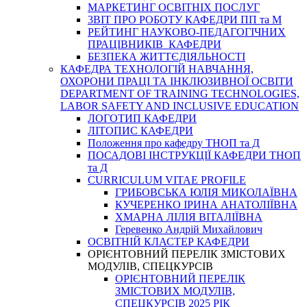
МАРКЕТИНГ ОСВІТНІХ ПОСЛУГ
3BIT ПРО РОБОТУ КАФЕДРИ ПП та М
РЕЙТИНГ НАУКОВО-ПЕДАГОГІЧНИХ
ПРАЦІВНИКІВ КАФЕДРИ
БЕЗПЕКА ЖИТТЄДІЯЛЬНОСТІ
КАФЕДРА ТЕХНОЛОГІЙ НАВЧАННЯ,
ОХОРОНИ ПРАЦІ ТА ІНКЛЮЗИВНОЇ ОСВІТИ
DEPARTMENT OF TRAINING TECHNOLOGIES,
LABOR SAFETY AND INCLUSIVE EDUCATION
ЛОГОТИП КАФЕДРИ
ЛІТОПИС КАФЕДРИ
Положення про кафедру ТНОП та Д
ПОСАДОВІ ІНСТРУКЦІЇ КАФЕДРИ ТНОП
та Д
CURRICULUM VITAE PROFILE
ГРИБОВСЬКА ЮЛІЯ МИКОЛАЇВНА
КУЧЕРЕНКО ІРИНА АНАТОЛІЇВНА
ХМАРНА ЛІЛІЯ ВІТАЛІЇВНА
Геревенко Андрій Михайлович
ОСВІТНІЙ КЛАСТЕР КАФЕДРИ
ОРІЄНТОВНИЙ ПЕРЕЛІК ЗМІСТОВИХ
МОДУЛІВ, СПЕЦКУРСІВ
ОРІЄНТОВНИЙ ПЕРЕЛІК
ЗМІСТОВИХ МОДУЛІВ,
СПЕЦКУРСІВ 2025 РІК