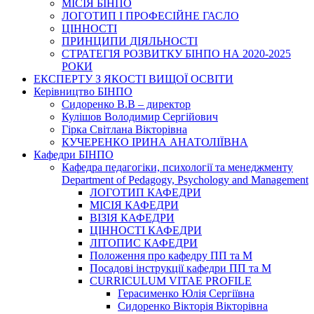
МІСІЯ БІНПО
ЛОГОТИП І ПРОФЕСІЙНЕ ГАСЛО
ЦІННОСТІ
ПРИНЦИПИ ДІЯЛЬНОСТІ
СТРАТЕГІЯ РОЗВИТКУ БІНПО НА 2020-2025
РОКИ
ЕКСПЕРТУ З ЯКОСТІ ВИЩОЇ ОСВІТИ
Керівництво БІНПО
Сидоренко В.В – директор
Кулішов Володимир Сергійович
Гірка Світлана Вікторівна
КУЧЕРЕНКО ІРИНА АНАТОЛІЇВНА
Кафедри БІНПО
Кафедра педагогіки, психології та менеджменту
Department of Pedagogy, Psychology and Management
ЛОГОТИП КАФЕДРИ
МІСІЯ КАФЕДРИ
ВІЗІЯ КАФЕДРИ
ЦІННОСТІ КАФЕДРИ
ЛІТОПИС КАФЕДРИ
Положення про кафедру ПП та М
Посадові інструкції кафедри ПП та М
CURRICULUM VITAE PROFILE
Герасименко Юлія Сергіївна
Сидоренко Вікторія Вікторівна