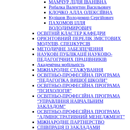
МАМЧУР ЛІДІЯ ІВАНІВНА
Рибалка Валентин Васильович
КЛОЧКО АЛЛА ОЛЕКСІЇВНА
Кулішов Володимир Сергійович
ПАХОМОВ ІЛЛЯ
ВОЛОДИМИРОВИЧ
ОСВІТНІЙ КЛАСТЕР КАФЕДРИ
ОРІЄНТОВНИЙ ПЕРЕЛІК ЗМІСТОВИХ
МОДУЛІВ, СПЕЦКУРСІВ
МЕТОДИЧНЕ ЗАБЕЗПЕЧЕННЯ
НАУКОВІ ПУБЛІКАЦІЇ НАУКОВО-
ПЕДАГОГІЧНИХ ПРАЦІВНИКІВ
Академічна мобільність
МІЖНАРОДНЕ СТАЖУВАННЯ
ОСВІТНЬО-ПРОФЕСІЙНА ПРОГРАМА
“ПЕДАГОГІКА ВИЩОЇ ШКОЛИ”
ОСВІТНЬО-ПРОФЕСІЙНА ПРОГРАМА
“ПСИХОЛОГІЯ”
ОСВІТНЬО-ПРОФЕСІЙНА ПРОГРАМА
“УПРАВЛІННЯ НАВЧАЛЬНИМ
ЗАКЛАДОМ”
ОСВІТНЬО-ПРОФЕСІЙНА ПРОГРАМА
“АДМІНІСТРАТИВНИЙ МЕНЕДЖМЕНТ”
МІЖНАРОДНЕ ПАРТНЕРСТВО
СПІВПРАЦЯ ІЗ ЗАКЛАДАМИ