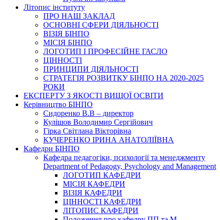
Літопис інституту
ПРО НАШ ЗАКЛАД
ОСНОВНІ СФЕРИ ДІЯЛЬНОСТІ
ВІЗІЯ БІНПО
МІСІЯ БІНПО
ЛОГОТИП І ПРОФЕСІЙНЕ ГАСЛО
ЦІННОСТІ
ПРИНЦИПИ ДІЯЛЬНОСТІ
СТРАТЕГІЯ РОЗВИТКУ БІНПО НА 2020-2025
РОКИ
ЕКСПЕРТУ З ЯКОСТІ ВИЩОЇ ОСВІТИ
Керівництво БІНПО
Сидоренко В.В – директор
Кулішов Володимир Сергійович
Гірка Світлана Вікторівна
КУЧЕРЕНКО ІРИНА АНАТОЛІЇВНА
Кафедри БІНПО
Кафедра педагогіки, психології та менеджменту
Department of Pedagogy, Psychology and Management
ЛОГОТИП КАФЕДРИ
МІСІЯ КАФЕДРИ
ВІЗІЯ КАФЕДРИ
ЦІННОСТІ КАФЕДРИ
ЛІТОПИС КАФЕДРИ
Положення про кафедру ПП та М