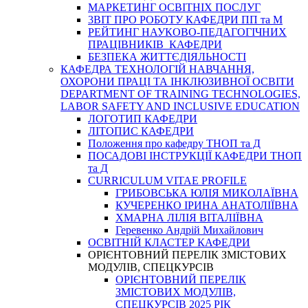
МАРКЕТИНГ ОСВІТНІХ ПОСЛУГ
3BIT ПРО РОБОТУ КАФЕДРИ ПП та М
РЕЙТИНГ НАУКОВО-ПЕДАГОГІЧНИХ
ПРАЦІВНИКІВ КАФЕДРИ
БЕЗПЕКА ЖИТТЄДІЯЛЬНОСТІ
КАФЕДРА ТЕХНОЛОГІЙ НАВЧАННЯ,
ОХОРОНИ ПРАЦІ ТА ІНКЛЮЗИВНОЇ ОСВІТИ
DEPARTMENT OF TRAINING TECHNOLOGIES,
LABOR SAFETY AND INCLUSIVE EDUCATION
ЛОГОТИП КАФЕДРИ
ЛІТОПИС КАФЕДРИ
Положення про кафедру ТНОП та Д
ПОСАДОВІ ІНСТРУКЦІЇ КАФЕДРИ ТНОП
та Д
CURRICULUM VITAE PROFILE
ГРИБОВСЬКА ЮЛІЯ МИКОЛАЇВНА
КУЧЕРЕНКО ІРИНА АНАТОЛІЇВНА
ХМАРНА ЛІЛІЯ ВІТАЛІЇВНА
Геревенко Андрій Михайлович
ОСВІТНІЙ КЛАСТЕР КАФЕДРИ
ОРІЄНТОВНИЙ ПЕРЕЛІК ЗМІСТОВИХ
МОДУЛІВ, СПЕЦКУРСІВ
ОРІЄНТОВНИЙ ПЕРЕЛІК
ЗМІСТОВИХ МОДУЛІВ,
СПЕЦКУРСІВ 2025 РІК