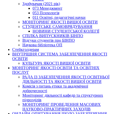
Здобувачам (2021 рік)
073 Менеджмент
053 Психологія
011 Освітні, педагогічні науки
МОНІТОРИНГ ЯКОСТІ ВИЩОЇ ОСВІТИ
СТУДЕНТСЬКЕ САМОВРЯДУВАННЯ
НОВИНИ СТУДЕНТСЬКОЇ КОЛЕГІЇ
СПІЛКА ВИПУСКНИКІВ БІНПО
Відгуки студентів про БІНПО
Наукова бібліотека ОП
Стейкголдерам
ВНУТРІШНЯ СИСТЕМА ЗАБЕЗПЕЧЕННЯ ЯКОСТІ
ОСВІТИ
КУЛЬТУРА ЯКОСТІ ВИЩОЇ ОСВІТИ
МОНІТОРИНГ ЯКОСТІ ОСВІТИ ТА ОСВІТНІХ
ПОСЛУГ
РАДА ІЗ ЗАБЕЗПЕЧЕННЯ ЯКОСТІ ОСВІТНЬОЇ
ДІЯЛЬНОСТІ ТА ЯКОСТІ ВИЩОЇ ОСВІТИ
Комісія з питань етики та академічної
доброчесності
Моніторинг діяльності кафедр та структурних
підрозділів
МОНІТОРИНГ ПРОВЕДЕННЯ МАСОВИХ
НАУКОВО-ПРАКТИЧНИХ ЗАХОДІВ
ОНЛАЙН-ОПИТУВАННЯ ЩОДО ЗАБЕЗПЕЧЕННЯ