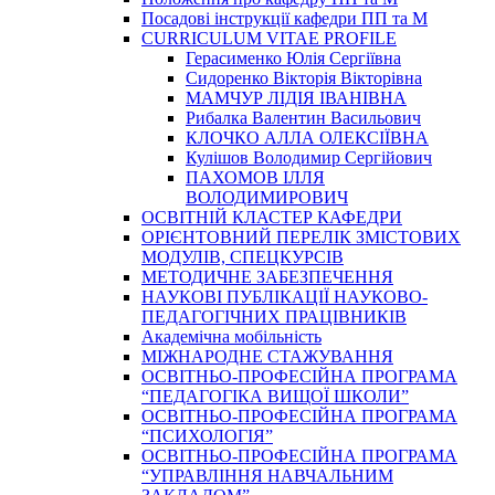
Посадові інструкції кафедри ПП та М
CURRICULUM VITAE PROFILE
Герасименко Юлія Сергіївна
Сидоренко Вікторія Вікторівна
МАМЧУР ЛІДІЯ ІВАНІВНА
Рибалка Валентин Васильович
КЛОЧКО АЛЛА ОЛЕКСІЇВНА
Кулішов Володимир Сергійович
ПАХОМОВ ІЛЛЯ
ВОЛОДИМИРОВИЧ
ОСВІТНІЙ КЛАСТЕР КАФЕДРИ
ОРІЄНТОВНИЙ ПЕРЕЛІК ЗМІСТОВИХ
МОДУЛІВ, СПЕЦКУРСІВ
МЕТОДИЧНЕ ЗАБЕЗПЕЧЕННЯ
НАУКОВІ ПУБЛІКАЦІЇ НАУКОВО-
ПЕДАГОГІЧНИХ ПРАЦІВНИКІВ
Академічна мобільність
МІЖНАРОДНЕ СТАЖУВАННЯ
ОСВІТНЬО-ПРОФЕСІЙНА ПРОГРАМА
“ПЕДАГОГІКА ВИЩОЇ ШКОЛИ”
ОСВІТНЬО-ПРОФЕСІЙНА ПРОГРАМА
“ПСИХОЛОГІЯ”
ОСВІТНЬО-ПРОФЕСІЙНА ПРОГРАМА
“УПРАВЛІННЯ НАВЧАЛЬНИМ