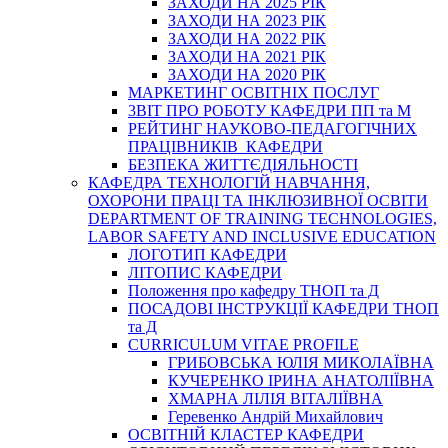
ЗАХОДИ НА 2025 РІК
ЗАХОДИ НА 2023 РІК
ЗАХОДИ НА 2022 РІК
ЗАХОДИ НА 2021 РІК
ЗАХОДИ НА 2020 РІК
МАРКЕТИНГ ОСВІТНІХ ПОСЛУГ
3BIT ПРО РОБОТУ КАФЕДРИ ПП та М
РЕЙТИНГ НАУКОВО-ПЕДАГОГІЧНИХ
ПРАЦІВНИКІВ КАФЕДРИ
БЕЗПЕКА ЖИТТЄДІЯЛЬНОСТІ
КАФЕДРА ТЕХНОЛОГІЙ НАВЧАННЯ,
ОХОРОНИ ПРАЦІ ТА ІНКЛЮЗИВНОЇ ОСВІТИ
DEPARTMENT OF TRAINING TECHNOLOGIES,
LABOR SAFETY AND INCLUSIVE EDUCATION
ЛОГОТИП КАФЕДРИ
ЛІТОПИС КАФЕДРИ
Положення про кафедру ТНОП та Д
ПОСАДОВІ ІНСТРУКЦІЇ КАФЕДРИ ТНОП
та Д
CURRICULUM VITAE PROFILE
ГРИБОВСЬКА ЮЛІЯ МИКОЛАЇВНА
КУЧЕРЕНКО ІРИНА АНАТОЛІЇВНА
ХМАРНА ЛІЛІЯ ВІТАЛІЇВНА
Геревенко Андрій Михайлович
ОСВІТНІЙ КЛАСТЕР КАФЕДРИ