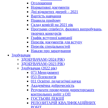
Оголошення
Нормативні документи
Дні відкритих дверей – 2021
Вартість навчання
Правила прийому
Склад комісій на 2021 рік
Програми співбесід, фахових випробувань,
творчих конкурсів
Графік вступної кампанії
Перелік документів для вступу
Перелік спеціальностей
Накази про зарахування
Здобувачам
ЗДОБУВАЧАМ (2024 РІК)
ЗДОБУВАЧАМ (2023 РІК)
Здобувачам (2022 рік)
073 Менеджмент
053 Психологія
011 Освітні, педагогічні науки
Академічна доброчесність
Результати проведення директорських
контрольних робіт з ОП
ГОСТЬОВІ ЛЕКЦІЇ
РЕПОЗИТАРІЙ КВАЛІФІКАЦІЙНИХ
РОБІТ