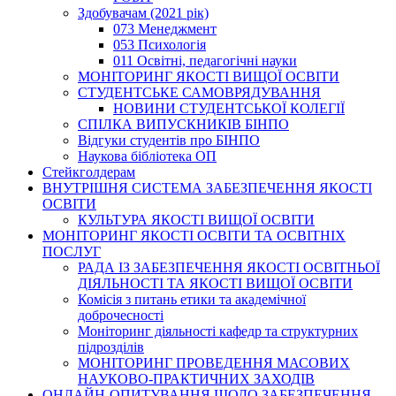
Здобувачам (2021 рік)
073 Менеджмент
053 Психологія
011 Освітні, педагогічні науки
МОНІТОРИНГ ЯКОСТІ ВИЩОЇ ОСВІТИ
СТУДЕНТСЬКЕ САМОВРЯДУВАННЯ
НОВИНИ СТУДЕНТСЬКОЇ КОЛЕГІЇ
СПІЛКА ВИПУСКНИКІВ БІНПО
Відгуки студентів про БІНПО
Наукова бібліотека ОП
Стейкголдерам
ВНУТРІШНЯ СИСТЕМА ЗАБЕЗПЕЧЕННЯ ЯКОСТІ
ОСВІТИ
КУЛЬТУРА ЯКОСТІ ВИЩОЇ ОСВІТИ
МОНІТОРИНГ ЯКОСТІ ОСВІТИ ТА ОСВІТНІХ
ПОСЛУГ
РАДА ІЗ ЗАБЕЗПЕЧЕННЯ ЯКОСТІ ОСВІТНЬОЇ
ДІЯЛЬНОСТІ ТА ЯКОСТІ ВИЩОЇ ОСВІТИ
Комісія з питань етики та академічної
доброчесності
Моніторинг діяльності кафедр та структурних
підрозділів
МОНІТОРИНГ ПРОВЕДЕННЯ МАСОВИХ
НАУКОВО-ПРАКТИЧНИХ ЗАХОДІВ
ОНЛАЙН-ОПИТУВАННЯ ЩОДО ЗАБЕЗПЕЧЕННЯ