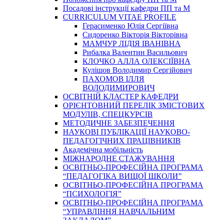
Посадові інструкції кафедри ПП та М
CURRICULUM VITAE PROFILE
Герасименко Юлія Сергіївна
Сидоренко Вікторія Вікторівна
МАМЧУР ЛІДІЯ ІВАНІВНА
Рибалка Валентин Васильович
КЛОЧКО АЛЛА ОЛЕКСІЇВНА
Кулішов Володимир Сергійович
ПАХОМОВ ІЛЛЯ
ВОЛОДИМИРОВИЧ
ОСВІТНІЙ КЛАСТЕР КАФЕДРИ
ОРІЄНТОВНИЙ ПЕРЕЛІК ЗМІСТОВИХ
МОДУЛІВ, СПЕЦКУРСІВ
МЕТОДИЧНЕ ЗАБЕЗПЕЧЕННЯ
НАУКОВІ ПУБЛІКАЦІЇ НАУКОВО-
ПЕДАГОГІЧНИХ ПРАЦІВНИКІВ
Академічна мобільність
МІЖНАРОДНЕ СТАЖУВАННЯ
ОСВІТНЬО-ПРОФЕСІЙНА ПРОГРАМА
“ПЕДАГОГІКА ВИЩОЇ ШКОЛИ”
ОСВІТНЬО-ПРОФЕСІЙНА ПРОГРАМА
“ПСИХОЛОГІЯ”
ОСВІТНЬО-ПРОФЕСІЙНА ПРОГРАМА
“УПРАВЛІННЯ НАВЧАЛЬНИМ