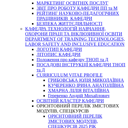
МАРКЕТИНГ ОСВІТНІХ ПОСЛУГ
3BIT ПРО РОБОТУ КАФЕДРИ ПП та М
РЕЙТИНГ НАУКОВО-ПЕДАГОГІЧНИХ
ПРАЦІВНИКІВ КАФЕДРИ
БЕЗПЕКА ЖИТТЄДІЯЛЬНОСТІ
КАФЕДРА ТЕХНОЛОГІЙ НАВЧАННЯ,
ОХОРОНИ ПРАЦІ ТА ІНКЛЮЗИВНОЇ ОСВІТИ
DEPARTMENT OF TRAINING TECHNOLOGIES,
LABOR SAFETY AND INCLUSIVE EDUCATION
ЛОГОТИП КАФЕДРИ
ЛІТОПИС КАФЕДРИ
Положення про кафедру ТНОП та Д
ПОСАДОВІ ІНСТРУКЦІЇ КАФЕДРИ ТНОП
та Д
CURRICULUM VITAE PROFILE
ГРИБОВСЬКА ЮЛІЯ МИКОЛАЇВНА
КУЧЕРЕНКО ІРИНА АНАТОЛІЇВНА
ХМАРНА ЛІЛІЯ ВІТАЛІЇВНА
Геревенко Андрій Михайлович
ОСВІТНІЙ КЛАСТЕР КАФЕДРИ
ОРІЄНТОВНИЙ ПЕРЕЛІК ЗМІСТОВИХ
МОДУЛІВ, СПЕЦКУРСІВ
ОРІЄНТОВНИЙ ПЕРЕЛІК
ЗМІСТОВИХ МОДУЛІВ,
СПЕЦКУРСІВ 2025 РІК