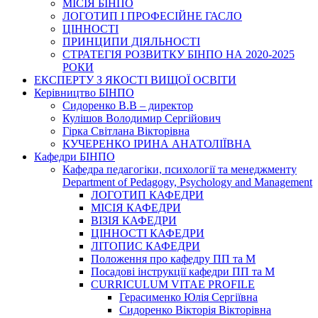
МІСІЯ БІНПО
ЛОГОТИП І ПРОФЕСІЙНЕ ГАСЛО
ЦІННОСТІ
ПРИНЦИПИ ДІЯЛЬНОСТІ
СТРАТЕГІЯ РОЗВИТКУ БІНПО НА 2020-2025
РОКИ
ЕКСПЕРТУ З ЯКОСТІ ВИЩОЇ ОСВІТИ
Керівництво БІНПО
Сидоренко В.В – директор
Кулішов Володимир Сергійович
Гірка Світлана Вікторівна
КУЧЕРЕНКО ІРИНА АНАТОЛІЇВНА
Кафедри БІНПО
Кафедра педагогіки, психології та менеджменту
Department of Pedagogy, Psychology and Management
ЛОГОТИП КАФЕДРИ
МІСІЯ КАФЕДРИ
ВІЗІЯ КАФЕДРИ
ЦІННОСТІ КАФЕДРИ
ЛІТОПИС КАФЕДРИ
Положення про кафедру ПП та М
Посадові інструкції кафедри ПП та М
CURRICULUM VITAE PROFILE
Герасименко Юлія Сергіївна
Сидоренко Вікторія Вікторівна