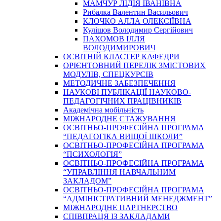
МАМЧУР ЛІДІЯ ІВАНІВНА
Рибалка Валентин Васильович
КЛОЧКО АЛЛА ОЛЕКСІЇВНА
Кулішов Володимир Сергійович
ПАХОМОВ ІЛЛЯ
ВОЛОДИМИРОВИЧ
ОСВІТНІЙ КЛАСТЕР КАФЕДРИ
ОРІЄНТОВНИЙ ПЕРЕЛІК ЗМІСТОВИХ
МОДУЛІВ, СПЕЦКУРСІВ
МЕТОДИЧНЕ ЗАБЕЗПЕЧЕННЯ
НАУКОВІ ПУБЛІКАЦІЇ НАУКОВО-
ПЕДАГОГІЧНИХ ПРАЦІВНИКІВ
Академічна мобільність
МІЖНАРОДНЕ СТАЖУВАННЯ
ОСВІТНЬО-ПРОФЕСІЙНА ПРОГРАМА
“ПЕДАГОГІКА ВИЩОЇ ШКОЛИ”
ОСВІТНЬО-ПРОФЕСІЙНА ПРОГРАМА
“ПСИХОЛОГІЯ”
ОСВІТНЬО-ПРОФЕСІЙНА ПРОГРАМА
“УПРАВЛІННЯ НАВЧАЛЬНИМ
ЗАКЛАДОМ”
ОСВІТНЬО-ПРОФЕСІЙНА ПРОГРАМА
“АДМІНІСТРАТИВНИЙ МЕНЕДЖМЕНТ”
МІЖНАРОДНЕ ПАРТНЕРСТВО
СПІВПРАЦЯ ІЗ ЗАКЛАДАМИ