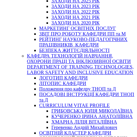
ЗАХОДИ НА 2025 РІК
ЗАХОДИ НА 2023 РІК
ЗАХОДИ НА 2022 РІК
ЗАХОДИ НА 2021 РІК
ЗАХОДИ НА 2020 РІК
МАРКЕТИНГ ОСВІТНІХ ПОСЛУГ
3BIT ПРО РОБОТУ КАФЕДРИ ПП та М
РЕЙТИНГ НАУКОВО-ПЕДАГОГІЧНИХ
ПРАЦІВНИКІВ КАФЕДРИ
БЕЗПЕКА ЖИТТЄДІЯЛЬНОСТІ
КАФЕДРА ТЕХНОЛОГІЙ НАВЧАННЯ,
ОХОРОНИ ПРАЦІ ТА ІНКЛЮЗИВНОЇ ОСВІТИ
DEPARTMENT OF TRAINING TECHNOLOGIES,
LABOR SAFETY AND INCLUSIVE EDUCATION
ЛОГОТИП КАФЕДРИ
ЛІТОПИС КАФЕДРИ
Положення про кафедру ТНОП та Д
ПОСАДОВІ ІНСТРУКЦІЇ КАФЕДРИ ТНОП
та Д
CURRICULUM VITAE PROFILE
ГРИБОВСЬКА ЮЛІЯ МИКОЛАЇВНА
КУЧЕРЕНКО ІРИНА АНАТОЛІЇВНА
ХМАРНА ЛІЛІЯ ВІТАЛІЇВНА
Геревенко Андрій Михайлович
ОСВІТНІЙ КЛАСТЕР КАФЕДРИ