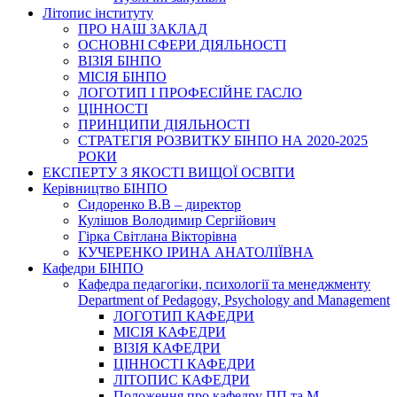
Літопис інституту
ПРО НАШ ЗАКЛАД
ОСНОВНІ СФЕРИ ДІЯЛЬНОСТІ
ВІЗІЯ БІНПО
МІСІЯ БІНПО
ЛОГОТИП І ПРОФЕСІЙНЕ ГАСЛО
ЦІННОСТІ
ПРИНЦИПИ ДІЯЛЬНОСТІ
СТРАТЕГІЯ РОЗВИТКУ БІНПО НА 2020-2025
РОКИ
ЕКСПЕРТУ З ЯКОСТІ ВИЩОЇ ОСВІТИ
Керівництво БІНПО
Сидоренко В.В – директор
Кулішов Володимир Сергійович
Гірка Світлана Вікторівна
КУЧЕРЕНКО ІРИНА АНАТОЛІЇВНА
Кафедри БІНПО
Кафедра педагогіки, психології та менеджменту
Department of Pedagogy, Psychology and Management
ЛОГОТИП КАФЕДРИ
МІСІЯ КАФЕДРИ
ВІЗІЯ КАФЕДРИ
ЦІННОСТІ КАФЕДРИ
ЛІТОПИС КАФЕДРИ
Положення про кафедру ПП та М