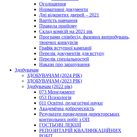
Оголошення
Нормативні документи
Дні відкритих дверей – 2021
Вартість навчання
Правила прийому
Склад комісій на 2021 рік
Програми співбесід, фахових випробувань,
творчих конкурсів
Графік вступної кампанії
Перелік документів для вступу
Перелік спеціальностей
Накази про зарахування
Здобувачам
ЗДОБУВАЧАМ (2024 РІК)
ЗДОБУВАЧАМ (2023 РІК)
Здобувачам (2022 рік)
073 Менеджмент
053 Психологія
011 Освітні, педагогічні науки
Академічна доброчесність
Результати проведення директорських
контрольних робіт з ОП
ГОСТЬОВІ ЛЕКЦІЇ
РЕПОЗИТАРІЙ КВАЛІФІКАЦІЙНИХ
РОБІТ