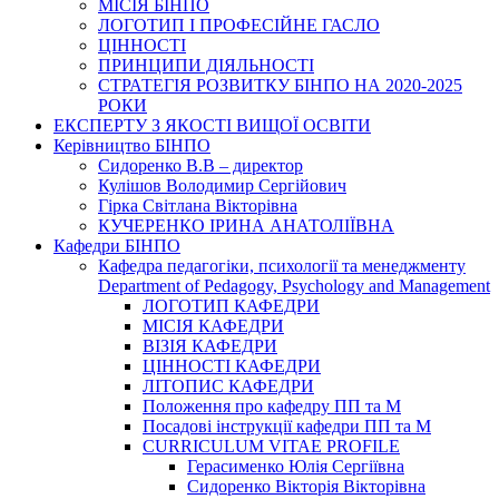
МІСІЯ БІНПО
ЛОГОТИП І ПРОФЕСІЙНЕ ГАСЛО
ЦІННОСТІ
ПРИНЦИПИ ДІЯЛЬНОСТІ
СТРАТЕГІЯ РОЗВИТКУ БІНПО НА 2020-2025
РОКИ
ЕКСПЕРТУ З ЯКОСТІ ВИЩОЇ ОСВІТИ
Керівництво БІНПО
Сидоренко В.В – директор
Кулішов Володимир Сергійович
Гірка Світлана Вікторівна
КУЧЕРЕНКО ІРИНА АНАТОЛІЇВНА
Кафедри БІНПО
Кафедра педагогіки, психології та менеджменту
Department of Pedagogy, Psychology and Management
ЛОГОТИП КАФЕДРИ
МІСІЯ КАФЕДРИ
ВІЗІЯ КАФЕДРИ
ЦІННОСТІ КАФЕДРИ
ЛІТОПИС КАФЕДРИ
Положення про кафедру ПП та М
Посадові інструкції кафедри ПП та М
CURRICULUM VITAE PROFILE
Герасименко Юлія Сергіївна
Сидоренко Вікторія Вікторівна