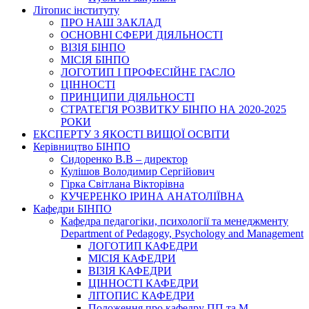
Літопис інституту
ПРО НАШ ЗАКЛАД
ОСНОВНІ СФЕРИ ДІЯЛЬНОСТІ
ВІЗІЯ БІНПО
МІСІЯ БІНПО
ЛОГОТИП І ПРОФЕСІЙНЕ ГАСЛО
ЦІННОСТІ
ПРИНЦИПИ ДІЯЛЬНОСТІ
СТРАТЕГІЯ РОЗВИТКУ БІНПО НА 2020-2025
РОКИ
ЕКСПЕРТУ З ЯКОСТІ ВИЩОЇ ОСВІТИ
Керівництво БІНПО
Сидоренко В.В – директор
Кулішов Володимир Сергійович
Гірка Світлана Вікторівна
КУЧЕРЕНКО ІРИНА АНАТОЛІЇВНА
Кафедри БІНПО
Кафедра педагогіки, психології та менеджменту
Department of Pedagogy, Psychology and Management
ЛОГОТИП КАФЕДРИ
МІСІЯ КАФЕДРИ
ВІЗІЯ КАФЕДРИ
ЦІННОСТІ КАФЕДРИ
ЛІТОПИС КАФЕДРИ
Положення про кафедру ПП та М