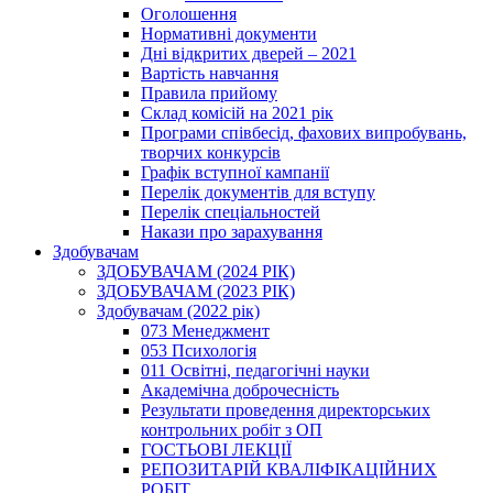
Оголошення
Нормативні документи
Дні відкритих дверей – 2021
Вартість навчання
Правила прийому
Склад комісій на 2021 рік
Програми співбесід, фахових випробувань,
творчих конкурсів
Графік вступної кампанії
Перелік документів для вступу
Перелік спеціальностей
Накази про зарахування
Здобувачам
ЗДОБУВАЧАМ (2024 РІК)
ЗДОБУВАЧАМ (2023 РІК)
Здобувачам (2022 рік)
073 Менеджмент
053 Психологія
011 Освітні, педагогічні науки
Академічна доброчесність
Результати проведення директорських
контрольних робіт з ОП
ГОСТЬОВІ ЛЕКЦІЇ
РЕПОЗИТАРІЙ КВАЛІФІКАЦІЙНИХ
РОБІТ