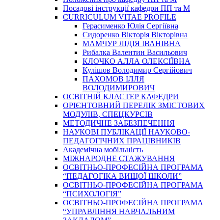
Посадові інструкції кафедри ПП та М
CURRICULUM VITAE PROFILE
Герасименко Юлія Сергіївна
Сидоренко Вікторія Вікторівна
МАМЧУР ЛІДІЯ ІВАНІВНА
Рибалка Валентин Васильович
КЛОЧКО АЛЛА ОЛЕКСІЇВНА
Кулішов Володимир Сергійович
ПАХОМОВ ІЛЛЯ
ВОЛОДИМИРОВИЧ
ОСВІТНІЙ КЛАСТЕР КАФЕДРИ
ОРІЄНТОВНИЙ ПЕРЕЛІК ЗМІСТОВИХ
МОДУЛІВ, СПЕЦКУРСІВ
МЕТОДИЧНЕ ЗАБЕЗПЕЧЕННЯ
НАУКОВІ ПУБЛІКАЦІЇ НАУКОВО-
ПЕДАГОГІЧНИХ ПРАЦІВНИКІВ
Академічна мобільність
МІЖНАРОДНЕ СТАЖУВАННЯ
ОСВІТНЬО-ПРОФЕСІЙНА ПРОГРАМА
“ПЕДАГОГІКА ВИЩОЇ ШКОЛИ”
ОСВІТНЬО-ПРОФЕСІЙНА ПРОГРАМА
“ПСИХОЛОГІЯ”
ОСВІТНЬО-ПРОФЕСІЙНА ПРОГРАМА
“УПРАВЛІННЯ НАВЧАЛЬНИМ