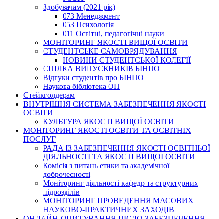
Здобувачам (2021 рік)
073 Менеджмент
053 Психологія
011 Освітні, педагогічні науки
МОНІТОРИНГ ЯКОСТІ ВИЩОЇ ОСВІТИ
СТУДЕНТСЬКЕ САМОВРЯДУВАННЯ
НОВИНИ СТУДЕНТСЬКОЇ КОЛЕГІЇ
СПІЛКА ВИПУСКНИКІВ БІНПО
Відгуки студентів про БІНПО
Наукова бібліотека ОП
Стейкголдерам
ВНУТРІШНЯ СИСТЕМА ЗАБЕЗПЕЧЕННЯ ЯКОСТІ
ОСВІТИ
КУЛЬТУРА ЯКОСТІ ВИЩОЇ ОСВІТИ
МОНІТОРИНГ ЯКОСТІ ОСВІТИ ТА ОСВІТНІХ
ПОСЛУГ
РАДА ІЗ ЗАБЕЗПЕЧЕННЯ ЯКОСТІ ОСВІТНЬОЇ
ДІЯЛЬНОСТІ ТА ЯКОСТІ ВИЩОЇ ОСВІТИ
Комісія з питань етики та академічної
доброчесності
Моніторинг діяльності кафедр та структурних
підрозділів
МОНІТОРИНГ ПРОВЕДЕННЯ МАСОВИХ
НАУКОВО-ПРАКТИЧНИХ ЗАХОДІВ
ОНЛАЙН-ОПИТУВАННЯ ЩОДО ЗАБЕЗПЕЧЕННЯ