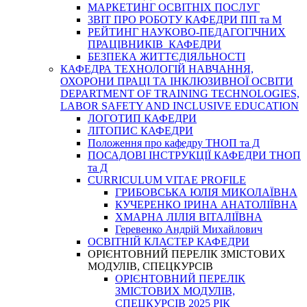
МАРКЕТИНГ ОСВІТНІХ ПОСЛУГ
3BIT ПРО РОБОТУ КАФЕДРИ ПП та М
РЕЙТИНГ НАУКОВО-ПЕДАГОГІЧНИХ
ПРАЦІВНИКІВ КАФЕДРИ
БЕЗПЕКА ЖИТТЄДІЯЛЬНОСТІ
КАФЕДРА ТЕХНОЛОГІЙ НАВЧАННЯ,
ОХОРОНИ ПРАЦІ ТА ІНКЛЮЗИВНОЇ ОСВІТИ
DEPARTMENT OF TRAINING TECHNOLOGIES,
LABOR SAFETY AND INCLUSIVE EDUCATION
ЛОГОТИП КАФЕДРИ
ЛІТОПИС КАФЕДРИ
Положення про кафедру ТНОП та Д
ПОСАДОВІ ІНСТРУКЦІЇ КАФЕДРИ ТНОП
та Д
CURRICULUM VITAE PROFILE
ГРИБОВСЬКА ЮЛІЯ МИКОЛАЇВНА
КУЧЕРЕНКО ІРИНА АНАТОЛІЇВНА
ХМАРНА ЛІЛІЯ ВІТАЛІЇВНА
Геревенко Андрій Михайлович
ОСВІТНІЙ КЛАСТЕР КАФЕДРИ
ОРІЄНТОВНИЙ ПЕРЕЛІК ЗМІСТОВИХ
МОДУЛІВ, СПЕЦКУРСІВ
ОРІЄНТОВНИЙ ПЕРЕЛІК
ЗМІСТОВИХ МОДУЛІВ,
СПЕЦКУРСІВ 2025 РІК