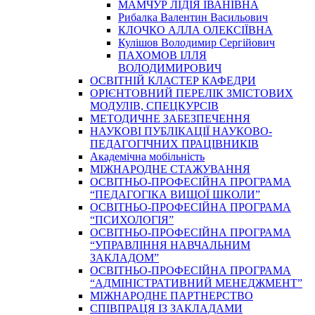
МАМЧУР ЛІДІЯ ІВАНІВНА
Рибалка Валентин Васильович
КЛОЧКО АЛЛА ОЛЕКСІЇВНА
Кулішов Володимир Сергійович
ПАХОМОВ ІЛЛЯ
ВОЛОДИМИРОВИЧ
ОСВІТНІЙ КЛАСТЕР КАФЕДРИ
ОРІЄНТОВНИЙ ПЕРЕЛІК ЗМІСТОВИХ
МОДУЛІВ, СПЕЦКУРСІВ
МЕТОДИЧНЕ ЗАБЕЗПЕЧЕННЯ
НАУКОВІ ПУБЛІКАЦІЇ НАУКОВО-
ПЕДАГОГІЧНИХ ПРАЦІВНИКІВ
Академічна мобільність
МІЖНАРОДНЕ СТАЖУВАННЯ
ОСВІТНЬО-ПРОФЕСІЙНА ПРОГРАМА
“ПЕДАГОГІКА ВИЩОЇ ШКОЛИ”
ОСВІТНЬО-ПРОФЕСІЙНА ПРОГРАМА
“ПСИХОЛОГІЯ”
ОСВІТНЬО-ПРОФЕСІЙНА ПРОГРАМА
“УПРАВЛІННЯ НАВЧАЛЬНИМ
ЗАКЛАДОМ”
ОСВІТНЬО-ПРОФЕСІЙНА ПРОГРАМА
“АДМІНІСТРАТИВНИЙ МЕНЕДЖМЕНТ”
МІЖНАРОДНЕ ПАРТНЕРСТВО
СПІВПРАЦЯ ІЗ ЗАКЛАДАМИ