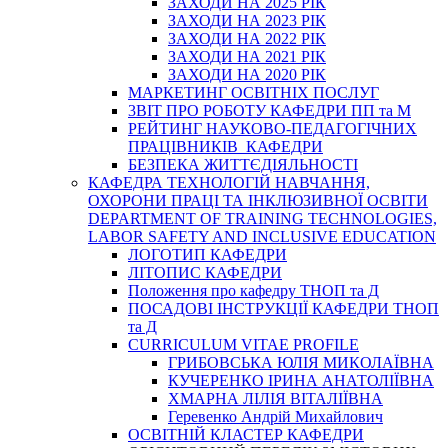
ЗАХОДИ НА 2025 РІК
ЗАХОДИ НА 2023 РІК
ЗАХОДИ НА 2022 РІК
ЗАХОДИ НА 2021 РІК
ЗАХОДИ НА 2020 РІК
МАРКЕТИНГ ОСВІТНІХ ПОСЛУГ
3BIT ПРО РОБОТУ КАФЕДРИ ПП та М
РЕЙТИНГ НАУКОВО-ПЕДАГОГІЧНИХ
ПРАЦІВНИКІВ КАФЕДРИ
БЕЗПЕКА ЖИТТЄДІЯЛЬНОСТІ
КАФЕДРА ТЕХНОЛОГІЙ НАВЧАННЯ,
ОХОРОНИ ПРАЦІ ТА ІНКЛЮЗИВНОЇ ОСВІТИ
DEPARTMENT OF TRAINING TECHNOLOGIES,
LABOR SAFETY AND INCLUSIVE EDUCATION
ЛОГОТИП КАФЕДРИ
ЛІТОПИС КАФЕДРИ
Положення про кафедру ТНОП та Д
ПОСАДОВІ ІНСТРУКЦІЇ КАФЕДРИ ТНОП
та Д
CURRICULUM VITAE PROFILE
ГРИБОВСЬКА ЮЛІЯ МИКОЛАЇВНА
КУЧЕРЕНКО ІРИНА АНАТОЛІЇВНА
ХМАРНА ЛІЛІЯ ВІТАЛІЇВНА
Геревенко Андрій Михайлович
ОСВІТНІЙ КЛАСТЕР КАФЕДРИ