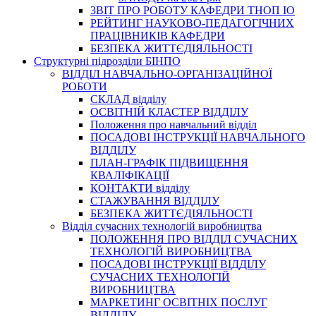
3BIT ПРО РОБОТУ КАФЕДРИ ТНОП ІО
РЕЙТИНГ НАУКОВО-ПЕДАГОГІЧНИХ
ПРАЦІВНИКІВ КАФЕДРИ
БЕЗПЕКА ЖИТТЄДІЯЛЬНОСТІ
Структурні підрозділи БІНПО
ВІДДІЛ НАВЧАЛЬНО-ОРГАНІЗАЦІЙНОЇ
РОБОТИ
СКЛАД відділу
ОСВІТНІЙ КЛАСТЕР ВІДДІЛУ
Положення про навчальний вiддiл
ПОСАДОВІ ІНСТРУКЦІЇ НАВЧАЛЬНОГО
ВІДДІЛУ
ПЛАН-ГРАФІК ПІДВИЩЕННЯ
КВАЛІФІКАЦІЇ
КОНТАКТИ відділу
СТАЖУВАННЯ ВІДДІЛУ
БЕЗПЕКА ЖИТТЄДІЯЛЬНОСТІ
Відділ сучасних технологій виробництва
ПОЛОЖЕННЯ ПРО ВІДДІЛ СУЧАСНИХ
ТЕХНОЛОГІЙ ВИРОБНИЦТВА
ПОСАДОВІ ІНСТРУКЦІЇ ВІДДІЛУ
СУЧАСНИХ ТЕХНОЛОГІЙ
ВИРОБНИЦТВА
МАРКЕТИНГ ОСВІТНІХ ПОСЛУГ
ВІДДІЛУ