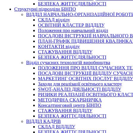
БЕЗПЕКА ЖИТТЄДІЯЛЬНОСТІ
Структурні підрозділи БІНПО
ВІДДІЛ НАВЧАЛЬНО-ОРГАНІЗАЦІЙНОЇ РОБОТ
СКЛАД відділу
ОСВІТНІЙ КЛАСТЕР ВІДДІЛУ
Положення про навчальний вiддiл
ПОСАДОВІ ІНСТРУКЦІЇ НАВЧАЛЬНОГО В
ПЛАН-ГРАФІК ПІДВИЩЕННЯ КВАЛІФІКА
КОНТАКТИ відділу
СТАЖУВАННЯ ВІДДІЛУ
БЕЗПЕКА ЖИТТЄДІЯЛЬНОСТІ
Відділ сучасних технологій виробництва
ПОЛОЖЕННЯ ПРО ВІДДІЛ СУЧАСНИХ Т
ПОСАДОВІ ІНСТРУКЦІЇ ВІДДІЛУ СУЧА
МАРКЕТИНГ ОСВІТНІХ ПОСЛУГ ВІДДІЛУ
Заходи для реалізації освітнього кластеру
SWOT-АНАЛІЗ ДІЯЛЬНОСТІ ВІДДІЛУ
РИЗИКИ РЕАЛІЗАЦІЇ ОСВІТНЬОГО КЛАС
МЕТОДИЧНА СКАРБНИЧКА
Консалтинговий центр БІНПО
СТАЖУВАННЯ ВІДДІЛУ
БЕЗПЕКА ЖИТТЄДІЯЛЬНОСТІ
ВІДДІЛ КАДРІВ
СКЛАД ВІДДІЛУ
БЕЗПЕКА ЖИТТЄДІЯЛЬНОСТІ