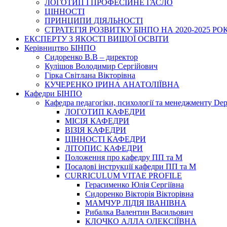
ЛОГОТИП І ПРОФЕСІЙНЕ ГАСЛО
ЦІННОСТІ
ПРИНЦИПИ ДІЯЛЬНОСТІ
СТРАТЕГІЯ РОЗВИТКУ БІНПО НА 2020-2025 РО
ЕКСПЕРТУ З ЯКОСТІ ВИЩОЇ ОСВІТИ
Керівництво БІНПО
Сидоренко В.В – директор
Кулішов Володимир Сергійович
Гірка Світлана Вікторівна
КУЧЕРЕНКО ІРИНА АНАТОЛІЇВНА
Кафедри БІНПО
Кафедра педагогіки, психології та менеджменту Dep
ЛОГОТИП КАФЕДРИ
МІСІЯ КАФЕДРИ
ВІЗІЯ КАФЕДРИ
ЦІННОСТІ КАФЕДРИ
ЛІТОПИС КАФЕДРИ
Положення про кафедру ПП та М
Посадові інструкції кафедри ПП та М
CURRICULUM VITAE PROFILE
Герасименко Юлія Сергіївна
Сидоренко Вікторія Вікторівна
МАМЧУР ЛІДІЯ ІВАНІВНА
Рибалка Валентин Васильович
КЛОЧКО АЛЛА ОЛЕКСІЇВНА