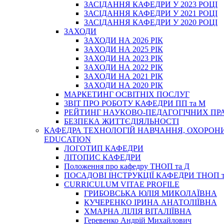
ЗАСІДАННЯ КАФЕДРИ У 2023 РОЦІ
ЗАСІДАННЯ КАФЕДРИ У 2021 РОЦІ
ЗАСІДАННЯ КАФЕДРИ У 2020 РОЦІ
ЗАХОДИ
ЗАХОДИ НА 2026 РІК
ЗАХОДИ НА 2025 РІК
ЗАХОДИ НА 2023 РІК
ЗАХОДИ НА 2022 РІК
ЗАХОДИ НА 2021 РІК
ЗАХОДИ НА 2020 РІК
МАРКЕТИНГ ОСВІТНІХ ПОСЛУГ
3BIT ПРО РОБОТУ КАФЕДРИ ПП та М
РЕЙТИНГ НАУКОВО-ПЕДАГОГІЧНИХ ПР
БЕЗПЕКА ЖИТТЄДІЯЛЬНОСТІ
КАФЕДРА ТЕХНОЛОГІЙ НАВЧАННЯ, ОХОРОНИ 
EDUCATION
ЛОГОТИП КАФЕДРИ
ЛІТОПИС КАФЕДРИ
Положення про кафедру ТНОП та Д
ПОСАДОВІ ІНСТРУКЦІЇ КАФЕДРИ ТНОП т
CURRICULUM VITAE PROFILE
ГРИБОВСЬКА ЮЛІЯ МИКОЛАЇВНА
КУЧЕРЕНКО ІРИНА АНАТОЛІЇВНА
ХМАРНА ЛІЛІЯ ВІТАЛІЇВНА
Геревенко Андрій Михайлович