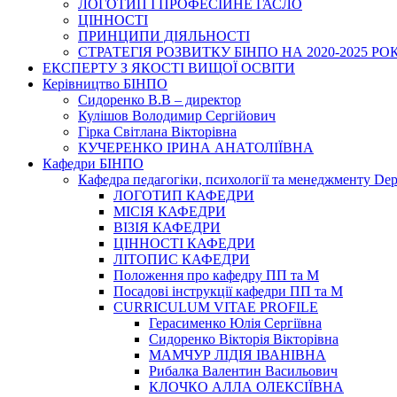
ЛОГОТИП І ПРОФЕСІЙНЕ ГАСЛО
ЦІННОСТІ
ПРИНЦИПИ ДІЯЛЬНОСТІ
СТРАТЕГІЯ РОЗВИТКУ БІНПО НА 2020-2025 РО
ЕКСПЕРТУ З ЯКОСТІ ВИЩОЇ ОСВІТИ
Керівництво БІНПО
Сидоренко В.В – директор
Кулішов Володимир Сергійович
Гірка Світлана Вікторівна
КУЧЕРЕНКО ІРИНА АНАТОЛІЇВНА
Кафедри БІНПО
Кафедра педагогіки, психології та менеджменту Dep
ЛОГОТИП КАФЕДРИ
МІСІЯ КАФЕДРИ
ВІЗІЯ КАФЕДРИ
ЦІННОСТІ КАФЕДРИ
ЛІТОПИС КАФЕДРИ
Положення про кафедру ПП та М
Посадові інструкції кафедри ПП та М
CURRICULUM VITAE PROFILE
Герасименко Юлія Сергіївна
Сидоренко Вікторія Вікторівна
МАМЧУР ЛІДІЯ ІВАНІВНА
Рибалка Валентин Васильович
КЛОЧКО АЛЛА ОЛЕКСІЇВНА