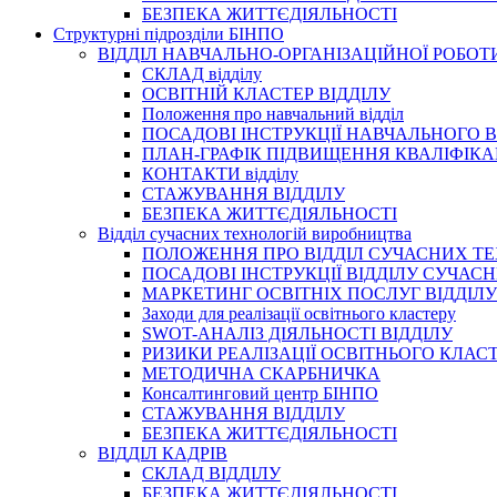
БЕЗПЕКА ЖИТТЄДІЯЛЬНОСТІ
Структурні підрозділи БІНПО
ВІДДІЛ НАВЧАЛЬНО-ОРГАНІЗАЦІЙНОЇ РОБОТ
СКЛАД відділу
ОСВІТНІЙ КЛАСТЕР ВІДДІЛУ
Положення про навчальний вiддiл
ПОСАДОВІ ІНСТРУКЦІЇ НАВЧАЛЬНОГО В
ПЛАН-ГРАФІК ПІДВИЩЕННЯ КВАЛІФІКА
КОНТАКТИ відділу
СТАЖУВАННЯ ВІДДІЛУ
БЕЗПЕКА ЖИТТЄДІЯЛЬНОСТІ
Відділ сучасних технологій виробництва
ПОЛОЖЕННЯ ПРО ВІДДІЛ СУЧАСНИХ Т
ПОСАДОВІ ІНСТРУКЦІЇ ВІДДІЛУ СУЧА
МАРКЕТИНГ ОСВІТНІХ ПОСЛУГ ВІДДІЛУ
Заходи для реалізації освітнього кластеру
SWOT-АНАЛІЗ ДІЯЛЬНОСТІ ВІДДІЛУ
РИЗИКИ РЕАЛІЗАЦІЇ ОСВІТНЬОГО КЛАС
МЕТОДИЧНА СКАРБНИЧКА
Консалтинговий центр БІНПО
СТАЖУВАННЯ ВІДДІЛУ
БЕЗПЕКА ЖИТТЄДІЯЛЬНОСТІ
ВІДДІЛ КАДРІВ
СКЛАД ВІДДІЛУ
БЕЗПЕКА ЖИТТЄДІЯЛЬНОСТІ