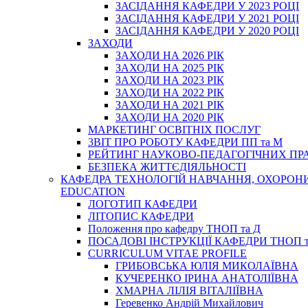
ЗАСІДАННЯ КАФЕДРИ У 2023 РОЦІ
ЗАСІДАННЯ КАФЕДРИ У 2021 РОЦІ
ЗАСІДАННЯ КАФЕДРИ У 2020 РОЦІ
ЗАХОДИ
ЗАХОДИ НА 2026 РІК
ЗАХОДИ НА 2025 РІК
ЗАХОДИ НА 2023 РІК
ЗАХОДИ НА 2022 РІК
ЗАХОДИ НА 2021 РІК
ЗАХОДИ НА 2020 РІК
МАРКЕТИНГ ОСВІТНІХ ПОСЛУГ
3BIT ПРО РОБОТУ КАФЕДРИ ПП та М
РЕЙТИНГ НАУКОВО-ПЕДАГОГІЧНИХ ПР
БЕЗПЕКА ЖИТТЄДІЯЛЬНОСТІ
КАФЕДРА ТЕХНОЛОГІЙ НАВЧАННЯ, ОХОРОНИ 
EDUCATION
ЛОГОТИП КАФЕДРИ
ЛІТОПИС КАФЕДРИ
Положення про кафедру ТНОП та Д
ПОСАДОВІ ІНСТРУКЦІЇ КАФЕДРИ ТНОП т
CURRICULUM VITAE PROFILE
ГРИБОВСЬКА ЮЛІЯ МИКОЛАЇВНА
КУЧЕРЕНКО ІРИНА АНАТОЛІЇВНА
ХМАРНА ЛІЛІЯ ВІТАЛІЇВНА
Геревенко Андрій Михайлович