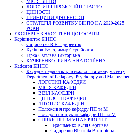
МІСІЯ БІНПО
ЛОГОТИП І ПРОФЕСІЙНЕ ГАСЛО
ЦІННОСТІ
ПРИНЦИПИ ДІЯЛЬНОСТІ
СТРАТЕГІЯ РОЗВИТКУ БІНПО НА 2020-2025
РОКИ
ЕКСПЕРТУ З ЯКОСТІ ВИЩОЇ ОСВІТИ
Керівництво БІНПО
Сидоренко В.В – директор
Кулішов Володимир Сергійович
Гірка Світлана Вікторівна
КУЧЕРЕНКО ІРИНА АНАТОЛІЇВНА
Кафедри БІНПО
Кафедра педагогіки, психології та менеджменту
Department of Pedagogy, Psychology and Management
ЛОГОТИП КАФЕДРИ
МІСІЯ КАФЕДРИ
ВІЗІЯ КАФЕДРИ
ЦІННОСТІ КАФЕДРИ
ЛІТОПИС КАФЕДРИ
Положення про кафедру ПП та М
Посадові інструкції кафедри ПП та М
CURRICULUM VITAE PROFILE
Герасименко Юлія Сергіївна
Сидоренко Вікторія Вікторівна