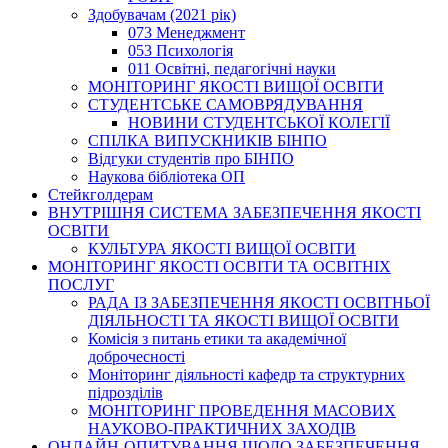
Здобувачам (2021 рік)
073 Менеджмент
053 Психологія
011 Освітні, педагогічні науки
МОНІТОРИНГ ЯКОСТІ ВИЩОЇ ОСВІТИ
СТУДЕНТСЬКЕ САМОВРЯДУВАННЯ
НОВИНИ СТУДЕНТСЬКОЇ КОЛЕГІЇ
СПІЛКА ВИПУСКНИКІВ БІНПО
Відгуки студентів про БІНПО
Наукова бібліотека ОП
Стейкголдерам
ВНУТРІШНЯ СИСТЕМА ЗАБЕЗПЕЧЕННЯ ЯКОСТІ
ОСВІТИ
КУЛЬТУРА ЯКОСТІ ВИЩОЇ ОСВІТИ
МОНІТОРИНГ ЯКОСТІ ОСВІТИ ТА ОСВІТНІХ
ПОСЛУГ
РАДА ІЗ ЗАБЕЗПЕЧЕННЯ ЯКОСТІ ОСВІТНЬОЇ
ДІЯЛЬНОСТІ ТА ЯКОСТІ ВИЩОЇ ОСВІТИ
Комісія з питань етики та академічної
доброчесності
Моніторинг діяльності кафедр та структурних
підрозділів
МОНІТОРИНГ ПРОВЕДЕННЯ МАСОВИХ
НАУКОВО-ПРАКТИЧНИХ ЗАХОДІВ
ОНЛАЙН-ОПИТУВАННЯ ЩОДО ЗАБЕЗПЕЧЕННЯ