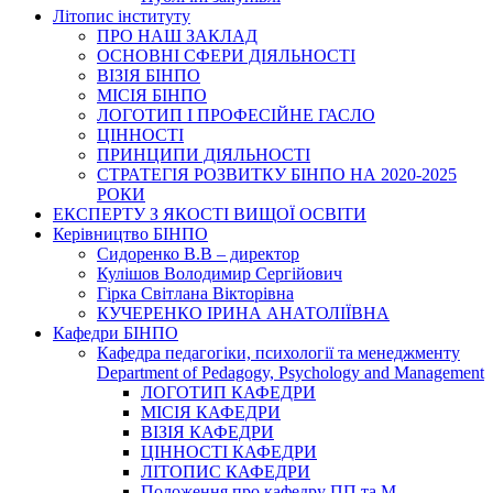
Літопис інституту
ПРО НАШ ЗАКЛАД
ОСНОВНІ СФЕРИ ДІЯЛЬНОСТІ
ВІЗІЯ БІНПО
МІСІЯ БІНПО
ЛОГОТИП І ПРОФЕСІЙНЕ ГАСЛО
ЦІННОСТІ
ПРИНЦИПИ ДІЯЛЬНОСТІ
СТРАТЕГІЯ РОЗВИТКУ БІНПО НА 2020-2025
РОКИ
ЕКСПЕРТУ З ЯКОСТІ ВИЩОЇ ОСВІТИ
Керівництво БІНПО
Сидоренко В.В – директор
Кулішов Володимир Сергійович
Гірка Світлана Вікторівна
КУЧЕРЕНКО ІРИНА АНАТОЛІЇВНА
Кафедри БІНПО
Кафедра педагогіки, психології та менеджменту
Department of Pedagogy, Psychology and Management
ЛОГОТИП КАФЕДРИ
МІСІЯ КАФЕДРИ
ВІЗІЯ КАФЕДРИ
ЦІННОСТІ КАФЕДРИ
ЛІТОПИС КАФЕДРИ
Положення про кафедру ПП та М