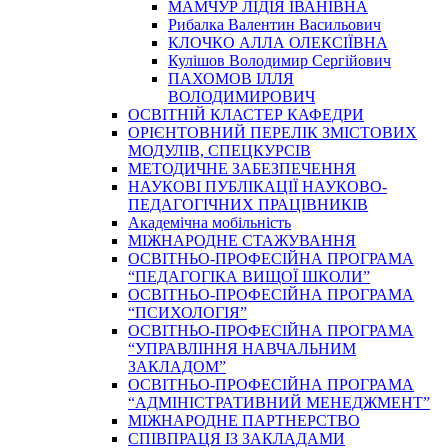
МАМЧУР ЛІДІЯ ІВАНІВНА
Рибалка Валентин Васильович
КЛОЧКО АЛЛА ОЛЕКСІЇВНА
Кулішов Володимир Сергійович
ПАХОМОВ ІЛЛЯ
ВОЛОДИМИРОВИЧ
ОСВІТНІЙ КЛАСТЕР КАФЕДРИ
ОРІЄНТОВНИЙ ПЕРЕЛІК ЗМІСТОВИХ
МОДУЛІВ, СПЕЦКУРСІВ
МЕТОДИЧНЕ ЗАБЕЗПЕЧЕННЯ
НАУКОВІ ПУБЛІКАЦІЇ НАУКОВО-
ПЕДАГОГІЧНИХ ПРАЦІВНИКІВ
Академічна мобільність
МІЖНАРОДНЕ СТАЖУВАННЯ
ОСВІТНЬО-ПРОФЕСІЙНА ПРОГРАМА
“ПЕДАГОГІКА ВИЩОЇ ШКОЛИ”
ОСВІТНЬО-ПРОФЕСІЙНА ПРОГРАМА
“ПСИХОЛОГІЯ”
ОСВІТНЬО-ПРОФЕСІЙНА ПРОГРАМА
“УПРАВЛІННЯ НАВЧАЛЬНИМ
ЗАКЛАДОМ”
ОСВІТНЬО-ПРОФЕСІЙНА ПРОГРАМА
“АДМІНІСТРАТИВНИЙ МЕНЕДЖМЕНТ”
МІЖНАРОДНЕ ПАРТНЕРСТВО
СПІВПРАЦЯ ІЗ ЗАКЛАДАМИ