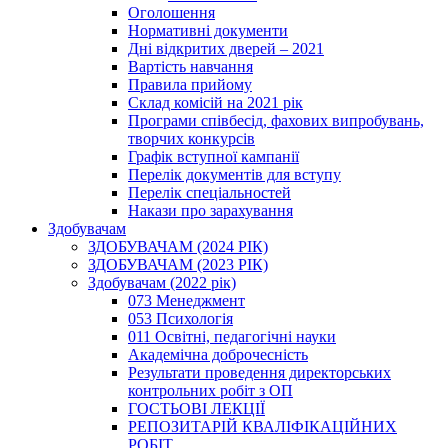
Оголошення
Нормативні документи
Дні відкритих дверей – 2021
Вартість навчання
Правила прийому
Склад комісій на 2021 рік
Програми співбесід, фахових випробувань,
творчих конкурсів
Графік вступної кампанії
Перелік документів для вступу
Перелік спеціальностей
Накази про зарахування
Здобувачам
ЗДОБУВАЧАМ (2024 РІК)
ЗДОБУВАЧАМ (2023 РІК)
Здобувачам (2022 рік)
073 Менеджмент
053 Психологія
011 Освітні, педагогічні науки
Академічна доброчесність
Результати проведення директорських
контрольних робіт з ОП
ГОСТЬОВІ ЛЕКЦІЇ
РЕПОЗИТАРІЙ КВАЛІФІКАЦІЙНИХ
РОБІТ