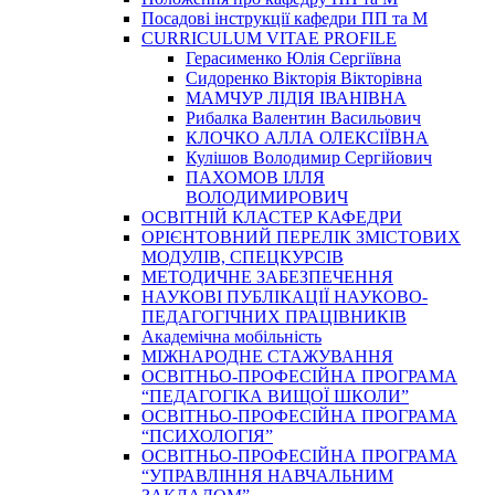
Посадові інструкції кафедри ПП та М
CURRICULUM VITAE PROFILE
Герасименко Юлія Сергіївна
Сидоренко Вікторія Вікторівна
МАМЧУР ЛІДІЯ ІВАНІВНА
Рибалка Валентин Васильович
КЛОЧКО АЛЛА ОЛЕКСІЇВНА
Кулішов Володимир Сергійович
ПАХОМОВ ІЛЛЯ
ВОЛОДИМИРОВИЧ
ОСВІТНІЙ КЛАСТЕР КАФЕДРИ
ОРІЄНТОВНИЙ ПЕРЕЛІК ЗМІСТОВИХ
МОДУЛІВ, СПЕЦКУРСІВ
МЕТОДИЧНЕ ЗАБЕЗПЕЧЕННЯ
НАУКОВІ ПУБЛІКАЦІЇ НАУКОВО-
ПЕДАГОГІЧНИХ ПРАЦІВНИКІВ
Академічна мобільність
МІЖНАРОДНЕ СТАЖУВАННЯ
ОСВІТНЬО-ПРОФЕСІЙНА ПРОГРАМА
“ПЕДАГОГІКА ВИЩОЇ ШКОЛИ”
ОСВІТНЬО-ПРОФЕСІЙНА ПРОГРАМА
“ПСИХОЛОГІЯ”
ОСВІТНЬО-ПРОФЕСІЙНА ПРОГРАМА
“УПРАВЛІННЯ НАВЧАЛЬНИМ