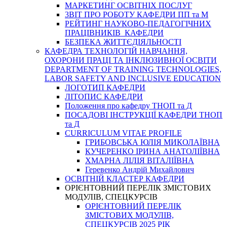
МАРКЕТИНГ ОСВІТНІХ ПОСЛУГ
3BIT ПРО РОБОТУ КАФЕДРИ ПП та М
РЕЙТИНГ НАУКОВО-ПЕДАГОГІЧНИХ
ПРАЦІВНИКІВ КАФЕДРИ
БЕЗПЕКА ЖИТТЄДІЯЛЬНОСТІ
КАФЕДРА ТЕХНОЛОГІЙ НАВЧАННЯ,
ОХОРОНИ ПРАЦІ ТА ІНКЛЮЗИВНОЇ ОСВІТИ
DEPARTMENT OF TRAINING TECHNOLOGIES,
LABOR SAFETY AND INCLUSIVE EDUCATION
ЛОГОТИП КАФЕДРИ
ЛІТОПИС КАФЕДРИ
Положення про кафедру ТНОП та Д
ПОСАДОВІ ІНСТРУКЦІЇ КАФЕДРИ ТНОП
та Д
CURRICULUM VITAE PROFILE
ГРИБОВСЬКА ЮЛІЯ МИКОЛАЇВНА
КУЧЕРЕНКО ІРИНА АНАТОЛІЇВНА
ХМАРНА ЛІЛІЯ ВІТАЛІЇВНА
Геревенко Андрій Михайлович
ОСВІТНІЙ КЛАСТЕР КАФЕДРИ
ОРІЄНТОВНИЙ ПЕРЕЛІК ЗМІСТОВИХ
МОДУЛІВ, СПЕЦКУРСІВ
ОРІЄНТОВНИЙ ПЕРЕЛІК
ЗМІСТОВИХ МОДУЛІВ,
СПЕЦКУРСІВ 2025 РІК