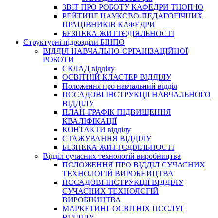
3BIT ПРО РОБОТУ КАФЕДРИ ТНОП ІО
РЕЙТИНГ НАУКОВО-ПЕДАГОГІЧНИХ
ПРАЦІВНИКІВ КАФЕДРИ
БЕЗПЕКА ЖИТТЄДІЯЛЬНОСТІ
Структурні підрозділи БІНПО
ВІДДІЛ НАВЧАЛЬНО-ОРГАНІЗАЦІЙНОЇ
РОБОТИ
СКЛАД відділу
ОСВІТНІЙ КЛАСТЕР ВІДДІЛУ
Положення про навчальний вiддiл
ПОСАДОВІ ІНСТРУКЦІЇ НАВЧАЛЬНОГО
ВІДДІЛУ
ПЛАН-ГРАФІК ПІДВИЩЕННЯ
КВАЛІФІКАЦІЇ
КОНТАКТИ відділу
СТАЖУВАННЯ ВІДДІЛУ
БЕЗПЕКА ЖИТТЄДІЯЛЬНОСТІ
Відділ сучасних технологій виробництва
ПОЛОЖЕННЯ ПРО ВІДДІЛ СУЧАСНИХ
ТЕХНОЛОГІЙ ВИРОБНИЦТВА
ПОСАДОВІ ІНСТРУКЦІЇ ВІДДІЛУ
СУЧАСНИХ ТЕХНОЛОГІЙ
ВИРОБНИЦТВА
МАРКЕТИНГ ОСВІТНІХ ПОСЛУГ
ВІДДІЛУ