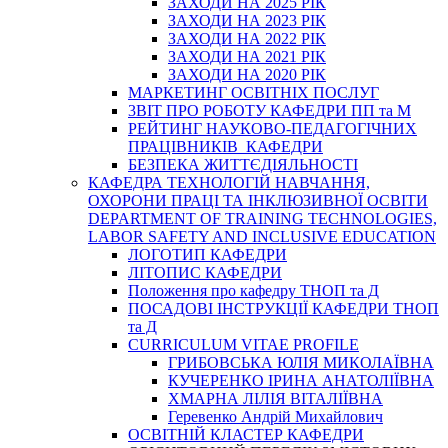
ЗАХОДИ НА 2025 РІК
ЗАХОДИ НА 2023 РІК
ЗАХОДИ НА 2022 РІК
ЗАХОДИ НА 2021 РІК
ЗАХОДИ НА 2020 РІК
МАРКЕТИНГ ОСВІТНІХ ПОСЛУГ
3BIT ПРО РОБОТУ КАФЕДРИ ПП та М
РЕЙТИНГ НАУКОВО-ПЕДАГОГІЧНИХ
ПРАЦІВНИКІВ КАФЕДРИ
БЕЗПЕКА ЖИТТЄДІЯЛЬНОСТІ
КАФЕДРА ТЕХНОЛОГІЙ НАВЧАННЯ,
ОХОРОНИ ПРАЦІ ТА ІНКЛЮЗИВНОЇ ОСВІТИ
DEPARTMENT OF TRAINING TECHNOLOGIES,
LABOR SAFETY AND INCLUSIVE EDUCATION
ЛОГОТИП КАФЕДРИ
ЛІТОПИС КАФЕДРИ
Положення про кафедру ТНОП та Д
ПОСАДОВІ ІНСТРУКЦІЇ КАФЕДРИ ТНОП
та Д
CURRICULUM VITAE PROFILE
ГРИБОВСЬКА ЮЛІЯ МИКОЛАЇВНА
КУЧЕРЕНКО ІРИНА АНАТОЛІЇВНА
ХМАРНА ЛІЛІЯ ВІТАЛІЇВНА
Геревенко Андрій Михайлович
ОСВІТНІЙ КЛАСТЕР КАФЕДРИ