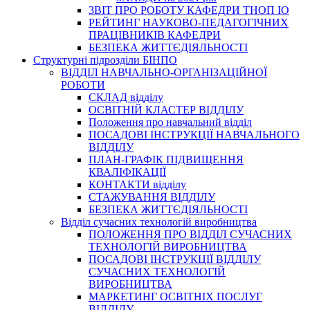
3BIT ПРО РОБОТУ КАФЕДРИ ТНОП ІО
РЕЙТИНГ НАУКОВО-ПЕДАГОГІЧНИХ
ПРАЦІВНИКІВ КАФЕДРИ
БЕЗПЕКА ЖИТТЄДІЯЛЬНОСТІ
Структурні підрозділи БІНПО
ВІДДІЛ НАВЧАЛЬНО-ОРГАНІЗАЦІЙНОЇ
РОБОТИ
СКЛАД відділу
ОСВІТНІЙ КЛАСТЕР ВІДДІЛУ
Положення про навчальний вiддiл
ПОСАДОВІ ІНСТРУКЦІЇ НАВЧАЛЬНОГО
ВІДДІЛУ
ПЛАН-ГРАФІК ПІДВИЩЕННЯ
КВАЛІФІКАЦІЇ
КОНТАКТИ відділу
СТАЖУВАННЯ ВІДДІЛУ
БЕЗПЕКА ЖИТТЄДІЯЛЬНОСТІ
Відділ сучасних технологій виробництва
ПОЛОЖЕННЯ ПРО ВІДДІЛ СУЧАСНИХ
ТЕХНОЛОГІЙ ВИРОБНИЦТВА
ПОСАДОВІ ІНСТРУКЦІЇ ВІДДІЛУ
СУЧАСНИХ ТЕХНОЛОГІЙ
ВИРОБНИЦТВА
МАРКЕТИНГ ОСВІТНІХ ПОСЛУГ
ВІДДІЛУ