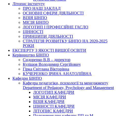
Літопис інституту
ПРО НАШ ЗАКЛАД
ОСНОВНІ СФЕРИ ДІЯЛЬНОСТІ
ВІЗІЯ БІНПО
МІСІЯ БІНПО
ЛОГОТИП І ПРОФЕСІЙНЕ ГАСЛО
ЦІННОСТІ
ПРИНЦИПИ ДІЯЛЬНОСТІ
СТРАТЕГІЯ РОЗВИТКУ БІНПО НА 2020-2025
РОКИ
ЕКСПЕРТУ З ЯКОСТІ ВИЩОЇ ОСВІТИ
Керівництво БІНПО
Сидоренко В.В – директор
Кулішов Володимир Сергійович
Гірка Світлана Вікторівна
КУЧЕРЕНКО ІРИНА АНАТОЛІЇВНА
Кафедри БІНПО
Кафедра педагогіки, психології та менеджменту
Department of Pedagogy, Psychology and Management
ЛОГОТИП КАФЕДРИ
МІСІЯ КАФЕДРИ
ВІЗІЯ КАФЕДРИ
ЦІННОСТІ КАФЕДРИ
ЛІТОПИС КАФЕДРИ
Положення про кафедру ПП та М