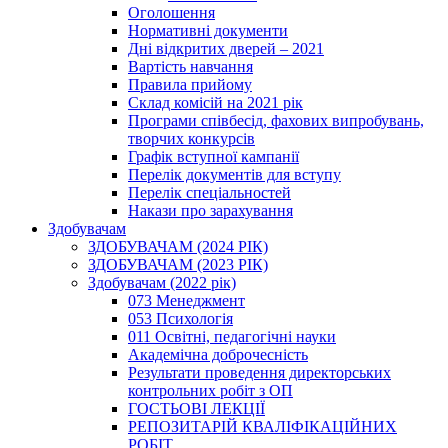
Оголошення
Нормативні документи
Дні відкритих дверей – 2021
Вартість навчання
Правила прийому
Склад комісій на 2021 рік
Програми співбесід, фахових випробувань,
творчих конкурсів
Графік вступної кампанії
Перелік документів для вступу
Перелік спеціальностей
Накази про зарахування
Здобувачам
ЗДОБУВАЧАМ (2024 РІК)
ЗДОБУВАЧАМ (2023 РІК)
Здобувачам (2022 рік)
073 Менеджмент
053 Психологія
011 Освітні, педагогічні науки
Академічна доброчесність
Результати проведення директорських
контрольних робіт з ОП
ГОСТЬОВІ ЛЕКЦІЇ
РЕПОЗИТАРІЙ КВАЛІФІКАЦІЙНИХ
РОБІТ