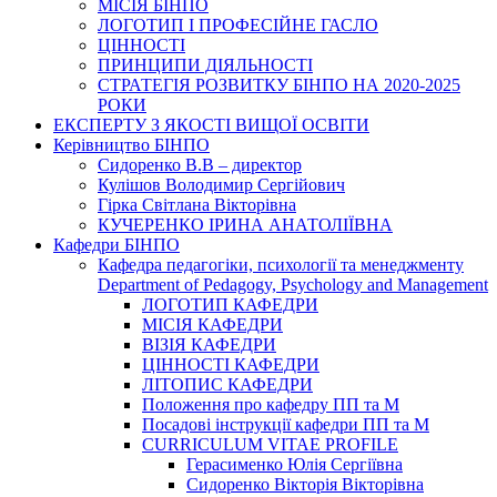
МІСІЯ БІНПО
ЛОГОТИП І ПРОФЕСІЙНЕ ГАСЛО
ЦІННОСТІ
ПРИНЦИПИ ДІЯЛЬНОСТІ
СТРАТЕГІЯ РОЗВИТКУ БІНПО НА 2020-2025
РОКИ
ЕКСПЕРТУ З ЯКОСТІ ВИЩОЇ ОСВІТИ
Керівництво БІНПО
Сидоренко В.В – директор
Кулішов Володимир Сергійович
Гірка Світлана Вікторівна
КУЧЕРЕНКО ІРИНА АНАТОЛІЇВНА
Кафедри БІНПО
Кафедра педагогіки, психології та менеджменту
Department of Pedagogy, Psychology and Management
ЛОГОТИП КАФЕДРИ
МІСІЯ КАФЕДРИ
ВІЗІЯ КАФЕДРИ
ЦІННОСТІ КАФЕДРИ
ЛІТОПИС КАФЕДРИ
Положення про кафедру ПП та М
Посадові інструкції кафедри ПП та М
CURRICULUM VITAE PROFILE
Герасименко Юлія Сергіївна
Сидоренко Вікторія Вікторівна