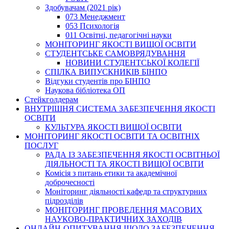
Здобувачам (2021 рік)
073 Менеджмент
053 Психологія
011 Освітні, педагогічні науки
МОНІТОРИНГ ЯКОСТІ ВИЩОЇ ОСВІТИ
СТУДЕНТСЬКЕ САМОВРЯДУВАННЯ
НОВИНИ СТУДЕНТСЬКОЇ КОЛЕГІЇ
СПІЛКА ВИПУСКНИКІВ БІНПО
Відгуки студентів про БІНПО
Наукова бібліотека ОП
Стейкголдерам
ВНУТРІШНЯ СИСТЕМА ЗАБЕЗПЕЧЕННЯ ЯКОСТІ
ОСВІТИ
КУЛЬТУРА ЯКОСТІ ВИЩОЇ ОСВІТИ
МОНІТОРИНГ ЯКОСТІ ОСВІТИ ТА ОСВІТНІХ
ПОСЛУГ
РАДА ІЗ ЗАБЕЗПЕЧЕННЯ ЯКОСТІ ОСВІТНЬОЇ
ДІЯЛЬНОСТІ ТА ЯКОСТІ ВИЩОЇ ОСВІТИ
Комісія з питань етики та академічної
доброчесності
Моніторинг діяльності кафедр та структурних
підрозділів
МОНІТОРИНГ ПРОВЕДЕННЯ МАСОВИХ
НАУКОВО-ПРАКТИЧНИХ ЗАХОДІВ
ОНЛАЙН-ОПИТУВАННЯ ЩОДО ЗАБЕЗПЕЧЕННЯ