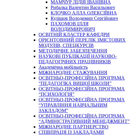
МАМЧУР ЛІДІЯ ІВАНІВНА
Рибалка Валентин Васильович
КЛОЧКО АЛЛА ОЛЕКСІЇВНА
Кулішов Володимир Сергійович
ПАХОМОВ ІЛЛЯ
ВОЛОДИМИРОВИЧ
ОСВІТНІЙ КЛАСТЕР КАФЕДРИ
ОРІЄНТОВНИЙ ПЕРЕЛІК ЗМІСТОВИХ
МОДУЛІВ, СПЕЦКУРСІВ
МЕТОДИЧНЕ ЗАБЕЗПЕЧЕННЯ
НАУКОВІ ПУБЛІКАЦІЇ НАУКОВО-
ПЕДАГОГІЧНИХ ПРАЦІВНИКІВ
Академічна мобільність
МІЖНАРОДНЕ СТАЖУВАННЯ
ОСВІТНЬО-ПРОФЕСІЙНА ПРОГРАМА
“ПЕДАГОГІКА ВИЩОЇ ШКОЛИ”
ОСВІТНЬО-ПРОФЕСІЙНА ПРОГРАМА
“ПСИХОЛОГІЯ”
ОСВІТНЬО-ПРОФЕСІЙНА ПРОГРАМА
“УПРАВЛІННЯ НАВЧАЛЬНИМ
ЗАКЛАДОМ”
ОСВІТНЬО-ПРОФЕСІЙНА ПРОГРАМА
“АДМІНІСТРАТИВНИЙ МЕНЕДЖМЕНТ”
МІЖНАРОДНЕ ПАРТНЕРСТВО
СПІВПРАЦЯ ІЗ ЗАКЛАДАМИ