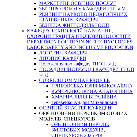
МАРКЕТИНГ ОСВІТНІХ ПОСЛУГ
3BIT ПРО РОБОТУ КАФЕДРИ ПП та М
РЕЙТИНГ НАУКОВО-ПЕДАГОГІЧНИХ
ПРАЦІВНИКІВ КАФЕДРИ
БЕЗПЕКА ЖИТТЄДІЯЛЬНОСТІ
КАФЕДРА ТЕХНОЛОГІЙ НАВЧАННЯ,
ОХОРОНИ ПРАЦІ ТА ІНКЛЮЗИВНОЇ ОСВІТИ
DEPARTMENT OF TRAINING TECHNOLOGIES,
LABOR SAFETY AND INCLUSIVE EDUCATION
ЛОГОТИП КАФЕДРИ
ЛІТОПИС КАФЕДРИ
Положення про кафедру ТНОП та Д
ПОСАДОВІ ІНСТРУКЦІЇ КАФЕДРИ ТНОП
та Д
CURRICULUM VITAE PROFILE
ГРИБОВСЬКА ЮЛІЯ МИКОЛАЇВНА
КУЧЕРЕНКО ІРИНА АНАТОЛІЇВНА
ХМАРНА ЛІЛІЯ ВІТАЛІЇВНА
Геревенко Андрій Михайлович
ОСВІТНІЙ КЛАСТЕР КАФЕДРИ
ОРІЄНТОВНИЙ ПЕРЕЛІК ЗМІСТОВИХ
МОДУЛІВ, СПЕЦКУРСІВ
ОРІЄНТОВНИЙ ПЕРЕЛІК
ЗМІСТОВИХ МОДУЛІВ,
СПЕЦКУРСІВ 2025 РІК