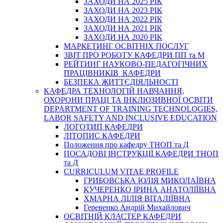
ЗАХОДИ НА 2025 РІК
ЗАХОДИ НА 2023 РІК
ЗАХОДИ НА 2022 РІК
ЗАХОДИ НА 2021 РІК
ЗАХОДИ НА 2020 РІК
МАРКЕТИНГ ОСВІТНІХ ПОСЛУГ
3BIT ПРО РОБОТУ КАФЕДРИ ПП та М
РЕЙТИНГ НАУКОВО-ПЕДАГОГІЧНИХ
ПРАЦІВНИКІВ КАФЕДРИ
БЕЗПЕКА ЖИТТЄДІЯЛЬНОСТІ
КАФЕДРА ТЕХНОЛОГІЙ НАВЧАННЯ,
ОХОРОНИ ПРАЦІ ТА ІНКЛЮЗИВНОЇ ОСВІТИ
DEPARTMENT OF TRAINING TECHNOLOGIES,
LABOR SAFETY AND INCLUSIVE EDUCATION
ЛОГОТИП КАФЕДРИ
ЛІТОПИС КАФЕДРИ
Положення про кафедру ТНОП та Д
ПОСАДОВІ ІНСТРУКЦІЇ КАФЕДРИ ТНОП
та Д
CURRICULUM VITAE PROFILE
ГРИБОВСЬКА ЮЛІЯ МИКОЛАЇВНА
КУЧЕРЕНКО ІРИНА АНАТОЛІЇВНА
ХМАРНА ЛІЛІЯ ВІТАЛІЇВНА
Геревенко Андрій Михайлович
ОСВІТНІЙ КЛАСТЕР КАФЕДРИ