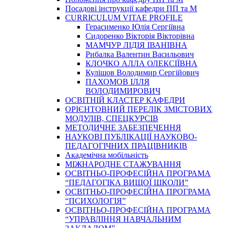
Посадові інструкції кафедри ПП та М
CURRICULUM VITAE PROFILE
Герасименко Юлія Сергіївна
Сидоренко Вікторія Вікторівна
МАМЧУР ЛІДІЯ ІВАНІВНА
Рибалка Валентин Васильович
КЛОЧКО АЛЛА ОЛЕКСІЇВНА
Кулішов Володимир Сергійович
ПАХОМОВ ІЛЛЯ
ВОЛОДИМИРОВИЧ
ОСВІТНІЙ КЛАСТЕР КАФЕДРИ
ОРІЄНТОВНИЙ ПЕРЕЛІК ЗМІСТОВИХ
МОДУЛІВ, СПЕЦКУРСІВ
МЕТОДИЧНЕ ЗАБЕЗПЕЧЕННЯ
НАУКОВІ ПУБЛІКАЦІЇ НАУКОВО-
ПЕДАГОГІЧНИХ ПРАЦІВНИКІВ
Академічна мобільність
МІЖНАРОДНЕ СТАЖУВАННЯ
ОСВІТНЬО-ПРОФЕСІЙНА ПРОГРАМА
“ПЕДАГОГІКА ВИЩОЇ ШКОЛИ”
ОСВІТНЬО-ПРОФЕСІЙНА ПРОГРАМА
“ПСИХОЛОГІЯ”
ОСВІТНЬО-ПРОФЕСІЙНА ПРОГРАМА
“УПРАВЛІННЯ НАВЧАЛЬНИМ