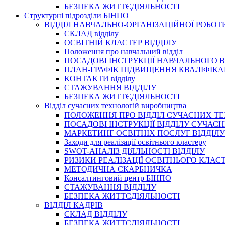
БЕЗПЕКА ЖИТТЄДІЯЛЬНОСТІ
Структурні підрозділи БІНПО
ВІДДІЛ НАВЧАЛЬНО-ОРГАНІЗАЦІЙНОЇ РОБОТ
СКЛАД відділу
ОСВІТНІЙ КЛАСТЕР ВІДДІЛУ
Положення про навчальний вiддiл
ПОСАДОВІ ІНСТРУКЦІЇ НАВЧАЛЬНОГО В
ПЛАН-ГРАФІК ПІДВИЩЕННЯ КВАЛІФІКА
КОНТАКТИ відділу
СТАЖУВАННЯ ВІДДІЛУ
БЕЗПЕКА ЖИТТЄДІЯЛЬНОСТІ
Відділ сучасних технологій виробництва
ПОЛОЖЕННЯ ПРО ВІДДІЛ СУЧАСНИХ Т
ПОСАДОВІ ІНСТРУКЦІЇ ВІДДІЛУ СУЧА
МАРКЕТИНГ ОСВІТНІХ ПОСЛУГ ВІДДІЛУ
Заходи для реалізації освітнього кластеру
SWOT-АНАЛІЗ ДІЯЛЬНОСТІ ВІДДІЛУ
РИЗИКИ РЕАЛІЗАЦІЇ ОСВІТНЬОГО КЛАС
МЕТОДИЧНА СКАРБНИЧКА
Консалтинговий центр БІНПО
СТАЖУВАННЯ ВІДДІЛУ
БЕЗПЕКА ЖИТТЄДІЯЛЬНОСТІ
ВІДДІЛ КАДРІВ
СКЛАД ВІДДІЛУ
БЕЗПЕКА ЖИТТЄДІЯЛЬНОСТІ