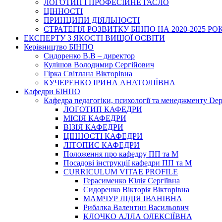
ЛОГОТИП І ПРОФЕСІЙНЕ ГАСЛО
ЦІННОСТІ
ПРИНЦИПИ ДІЯЛЬНОСТІ
СТРАТЕГІЯ РОЗВИТКУ БІНПО НА 2020-2025 РО
ЕКСПЕРТУ З ЯКОСТІ ВИЩОЇ ОСВІТИ
Керівництво БІНПО
Сидоренко В.В – директор
Кулішов Володимир Сергійович
Гірка Світлана Вікторівна
КУЧЕРЕНКО ІРИНА АНАТОЛІЇВНА
Кафедри БІНПО
Кафедра педагогіки, психології та менеджменту Dep
ЛОГОТИП КАФЕДРИ
МІСІЯ КАФЕДРИ
ВІЗІЯ КАФЕДРИ
ЦІННОСТІ КАФЕДРИ
ЛІТОПИС КАФЕДРИ
Положення про кафедру ПП та М
Посадові інструкції кафедри ПП та М
CURRICULUM VITAE PROFILE
Герасименко Юлія Сергіївна
Сидоренко Вікторія Вікторівна
МАМЧУР ЛІДІЯ ІВАНІВНА
Рибалка Валентин Васильович
КЛОЧКО АЛЛА ОЛЕКСІЇВНА