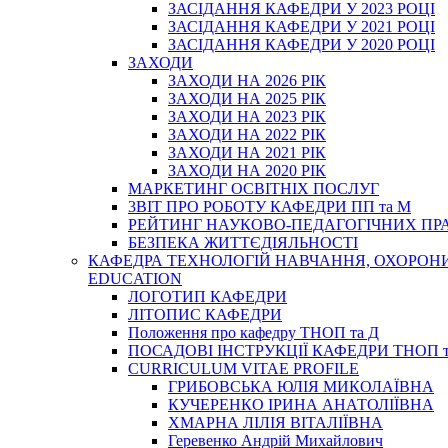
ЗАСІДАННЯ КАФЕДРИ У 2023 РОЦІ
ЗАСІДАННЯ КАФЕДРИ У 2021 РОЦІ
ЗАСІДАННЯ КАФЕДРИ У 2020 РОЦІ
ЗАХОДИ
ЗАХОДИ НА 2026 РІК
ЗАХОДИ НА 2025 РІК
ЗАХОДИ НА 2023 РІК
ЗАХОДИ НА 2022 РІК
ЗАХОДИ НА 2021 РІК
ЗАХОДИ НА 2020 РІК
МАРКЕТИНГ ОСВІТНІХ ПОСЛУГ
3BIT ПРО РОБОТУ КАФЕДРИ ПП та М
РЕЙТИНГ НАУКОВО-ПЕДАГОГІЧНИХ ПР
БЕЗПЕКА ЖИТТЄДІЯЛЬНОСТІ
КАФЕДРА ТЕХНОЛОГІЙ НАВЧАННЯ, ОХОРОНИ 
EDUCATION
ЛОГОТИП КАФЕДРИ
ЛІТОПИС КАФЕДРИ
Положення про кафедру ТНОП та Д
ПОСАДОВІ ІНСТРУКЦІЇ КАФЕДРИ ТНОП т
CURRICULUM VITAE PROFILE
ГРИБОВСЬКА ЮЛІЯ МИКОЛАЇВНА
КУЧЕРЕНКО ІРИНА АНАТОЛІЇВНА
ХМАРНА ЛІЛІЯ ВІТАЛІЇВНА
Геревенко Андрій Михайлович