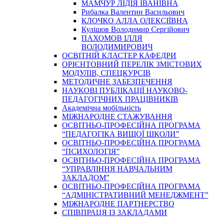
МАМЧУР ЛІДІЯ ІВАНІВНА
Рибалка Валентин Васильович
КЛОЧКО АЛЛА ОЛЕКСІЇВНА
Кулішов Володимир Сергійович
ПАХОМОВ ІЛЛЯ
ВОЛОДИМИРОВИЧ
ОСВІТНІЙ КЛАСТЕР КАФЕДРИ
ОРІЄНТОВНИЙ ПЕРЕЛІК ЗМІСТОВИХ
МОДУЛІВ, СПЕЦКУРСІВ
МЕТОДИЧНЕ ЗАБЕЗПЕЧЕННЯ
НАУКОВІ ПУБЛІКАЦІЇ НАУКОВО-
ПЕДАГОГІЧНИХ ПРАЦІВНИКІВ
Академічна мобільність
МІЖНАРОДНЕ СТАЖУВАННЯ
ОСВІТНЬО-ПРОФЕСІЙНА ПРОГРАМА
“ПЕДАГОГІКА ВИЩОЇ ШКОЛИ”
ОСВІТНЬО-ПРОФЕСІЙНА ПРОГРАМА
“ПСИХОЛОГІЯ”
ОСВІТНЬО-ПРОФЕСІЙНА ПРОГРАМА
“УПРАВЛІННЯ НАВЧАЛЬНИМ
ЗАКЛАДОМ”
ОСВІТНЬО-ПРОФЕСІЙНА ПРОГРАМА
“АДМІНІСТРАТИВНИЙ МЕНЕДЖМЕНТ”
МІЖНАРОДНЕ ПАРТНЕРСТВО
СПІВПРАЦЯ ІЗ ЗАКЛАДАМИ