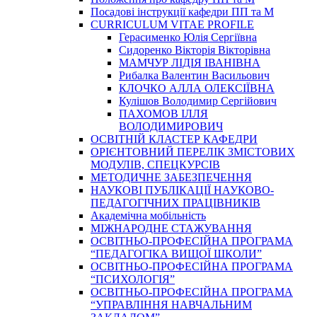
Посадові інструкції кафедри ПП та М
CURRICULUM VITAE PROFILE
Герасименко Юлія Сергіївна
Сидоренко Вікторія Вікторівна
МАМЧУР ЛІДІЯ ІВАНІВНА
Рибалка Валентин Васильович
КЛОЧКО АЛЛА ОЛЕКСІЇВНА
Кулішов Володимир Сергійович
ПАХОМОВ ІЛЛЯ
ВОЛОДИМИРОВИЧ
ОСВІТНІЙ КЛАСТЕР КАФЕДРИ
ОРІЄНТОВНИЙ ПЕРЕЛІК ЗМІСТОВИХ
МОДУЛІВ, СПЕЦКУРСІВ
МЕТОДИЧНЕ ЗАБЕЗПЕЧЕННЯ
НАУКОВІ ПУБЛІКАЦІЇ НАУКОВО-
ПЕДАГОГІЧНИХ ПРАЦІВНИКІВ
Академічна мобільність
МІЖНАРОДНЕ СТАЖУВАННЯ
ОСВІТНЬО-ПРОФЕСІЙНА ПРОГРАМА
“ПЕДАГОГІКА ВИЩОЇ ШКОЛИ”
ОСВІТНЬО-ПРОФЕСІЙНА ПРОГРАМА
“ПСИХОЛОГІЯ”
ОСВІТНЬО-ПРОФЕСІЙНА ПРОГРАМА
“УПРАВЛІННЯ НАВЧАЛЬНИМ