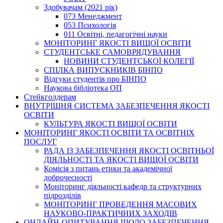
Здобувачам (2021 рік)
073 Менеджмент
053 Психологія
011 Освітні, педагогічні науки
МОНІТОРИНГ ЯКОСТІ ВИЩОЇ ОСВІТИ
СТУДЕНТСЬКЕ САМОВРЯДУВАННЯ
НОВИНИ СТУДЕНТСЬКОЇ КОЛЕГІЇ
СПІЛКА ВИПУСКНИКІВ БІНПО
Відгуки студентів про БІНПО
Наукова бібліотека ОП
Стейкголдерам
ВНУТРІШНЯ СИСТЕМА ЗАБЕЗПЕЧЕННЯ ЯКОСТІ
ОСВІТИ
КУЛЬТУРА ЯКОСТІ ВИЩОЇ ОСВІТИ
МОНІТОРИНГ ЯКОСТІ ОСВІТИ ТА ОСВІТНІХ
ПОСЛУГ
РАДА ІЗ ЗАБЕЗПЕЧЕННЯ ЯКОСТІ ОСВІТНЬОЇ
ДІЯЛЬНОСТІ ТА ЯКОСТІ ВИЩОЇ ОСВІТИ
Комісія з питань етики та академічної
доброчесності
Моніторинг діяльності кафедр та структурних
підрозділів
МОНІТОРИНГ ПРОВЕДЕННЯ МАСОВИХ
НАУКОВО-ПРАКТИЧНИХ ЗАХОДІВ
ОНЛАЙН-ОПИТУВАННЯ ЩОДО ЗАБЕЗПЕЧЕННЯ