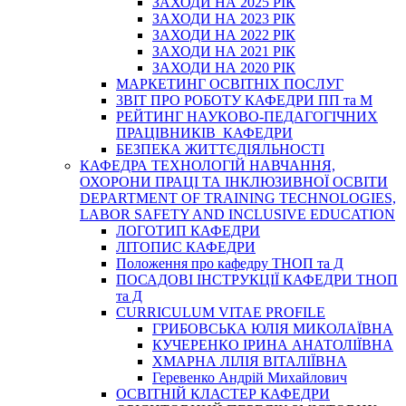
ЗАХОДИ НА 2025 РІК
ЗАХОДИ НА 2023 РІК
ЗАХОДИ НА 2022 РІК
ЗАХОДИ НА 2021 РІК
ЗАХОДИ НА 2020 РІК
МАРКЕТИНГ ОСВІТНІХ ПОСЛУГ
3BIT ПРО РОБОТУ КАФЕДРИ ПП та М
РЕЙТИНГ НАУКОВО-ПЕДАГОГІЧНИХ
ПРАЦІВНИКІВ КАФЕДРИ
БЕЗПЕКА ЖИТТЄДІЯЛЬНОСТІ
КАФЕДРА ТЕХНОЛОГІЙ НАВЧАННЯ,
ОХОРОНИ ПРАЦІ ТА ІНКЛЮЗИВНОЇ ОСВІТИ
DEPARTMENT OF TRAINING TECHNOLOGIES,
LABOR SAFETY AND INCLUSIVE EDUCATION
ЛОГОТИП КАФЕДРИ
ЛІТОПИС КАФЕДРИ
Положення про кафедру ТНОП та Д
ПОСАДОВІ ІНСТРУКЦІЇ КАФЕДРИ ТНОП
та Д
CURRICULUM VITAE PROFILE
ГРИБОВСЬКА ЮЛІЯ МИКОЛАЇВНА
КУЧЕРЕНКО ІРИНА АНАТОЛІЇВНА
ХМАРНА ЛІЛІЯ ВІТАЛІЇВНА
Геревенко Андрій Михайлович
ОСВІТНІЙ КЛАСТЕР КАФЕДРИ