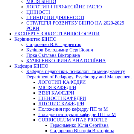
МІСІЯ БІНПО
ЛОГОТИП І ПРОФЕСІЙНЕ ГАСЛО
ЦІННОСТІ
ПРИНЦИПИ ДІЯЛЬНОСТІ
СТРАТЕГІЯ РОЗВИТКУ БІНПО НА 2020-2025
РОКИ
ЕКСПЕРТУ З ЯКОСТІ ВИЩОЇ ОСВІТИ
Керівництво БІНПО
Сидоренко В.В – директор
Кулішов Володимир Сергійович
Гірка Світлана Вікторівна
КУЧЕРЕНКО ІРИНА АНАТОЛІЇВНА
Кафедри БІНПО
Кафедра педагогіки, психології та менеджменту
Department of Pedagogy, Psychology and Management
ЛОГОТИП КАФЕДРИ
МІСІЯ КАФЕДРИ
ВІЗІЯ КАФЕДРИ
ЦІННОСТІ КАФЕДРИ
ЛІТОПИС КАФЕДРИ
Положення про кафедру ПП та М
Посадові інструкції кафедри ПП та М
CURRICULUM VITAE PROFILE
Герасименко Юлія Сергіївна
Сидоренко Вікторія Вікторівна