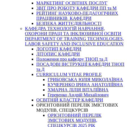
МАРКЕТИНГ ОСВІТНІХ ПОСЛУГ
3BIT ПРО РОБОТУ КАФЕДРИ ПП та М
РЕЙТИНГ НАУКОВО-ПЕДАГОГІЧНИХ
ПРАЦІВНИКІВ КАФЕДРИ
БЕЗПЕКА ЖИТТЄДІЯЛЬНОСТІ
КАФЕДРА ТЕХНОЛОГІЙ НАВЧАННЯ,
ОХОРОНИ ПРАЦІ ТА ІНКЛЮЗИВНОЇ ОСВІТИ
DEPARTMENT OF TRAINING TECHNOLOGIES,
LABOR SAFETY AND INCLUSIVE EDUCATION
ЛОГОТИП КАФЕДРИ
ЛІТОПИС КАФЕДРИ
Положення про кафедру ТНОП та Д
ПОСАДОВІ ІНСТРУКЦІЇ КАФЕДРИ ТНОП
та Д
CURRICULUM VITAE PROFILE
ГРИБОВСЬКА ЮЛІЯ МИКОЛАЇВНА
КУЧЕРЕНКО ІРИНА АНАТОЛІЇВНА
ХМАРНА ЛІЛІЯ ВІТАЛІЇВНА
Геревенко Андрій Михайлович
ОСВІТНІЙ КЛАСТЕР КАФЕДРИ
ОРІЄНТОВНИЙ ПЕРЕЛІК ЗМІСТОВИХ
МОДУЛІВ, СПЕЦКУРСІВ
ОРІЄНТОВНИЙ ПЕРЕЛІК
ЗМІСТОВИХ МОДУЛІВ,
СПЕЦКУРСІВ 2025 РІК