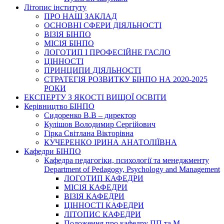
Літопис інституту
ПРО НАШ ЗАКЛАД
ОСНОВНІ СФЕРИ ДІЯЛЬНОСТІ
ВІЗІЯ БІНПО
МІСІЯ БІНПО
ЛОГОТИП І ПРОФЕСІЙНЕ ГАСЛО
ЦІННОСТІ
ПРИНЦИПИ ДІЯЛЬНОСТІ
СТРАТЕГІЯ РОЗВИТКУ БІНПО НА 2020-2025
РОКИ
ЕКСПЕРТУ З ЯКОСТІ ВИЩОЇ ОСВІТИ
Керівництво БІНПО
Сидоренко В.В – директор
Кулішов Володимир Сергійович
Гірка Світлана Вікторівна
КУЧЕРЕНКО ІРИНА АНАТОЛІЇВНА
Кафедри БІНПО
Кафедра педагогіки, психології та менеджменту
Department of Pedagogy, Psychology and Management
ЛОГОТИП КАФЕДРИ
МІСІЯ КАФЕДРИ
ВІЗІЯ КАФЕДРИ
ЦІННОСТІ КАФЕДРИ
ЛІТОПИС КАФЕДРИ
Положення про кафедру ПП та М