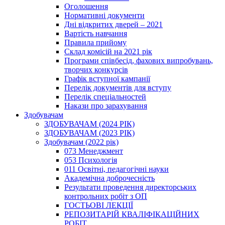
Оголошення
Нормативні документи
Дні відкритих дверей – 2021
Вартість навчання
Правила прийому
Склад комісій на 2021 рік
Програми співбесід, фахових випробувань,
творчих конкурсів
Графік вступної кампанії
Перелік документів для вступу
Перелік спеціальностей
Накази про зарахування
Здобувачам
ЗДОБУВАЧАМ (2024 РІК)
ЗДОБУВАЧАМ (2023 РІК)
Здобувачам (2022 рік)
073 Менеджмент
053 Психологія
011 Освітні, педагогічні науки
Академічна доброчесність
Результати проведення директорських
контрольних робіт з ОП
ГОСТЬОВІ ЛЕКЦІЇ
РЕПОЗИТАРІЙ КВАЛІФІКАЦІЙНИХ
РОБІТ