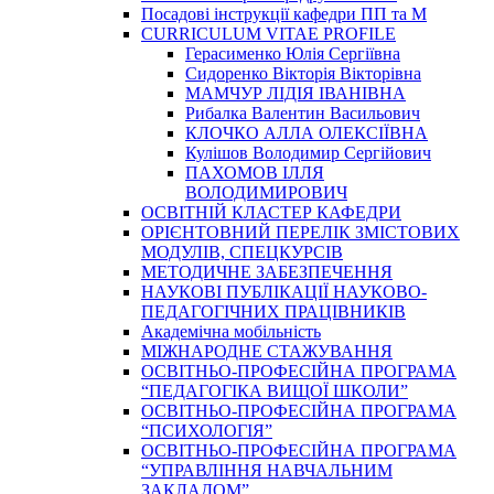
Посадові інструкції кафедри ПП та М
CURRICULUM VITAE PROFILE
Герасименко Юлія Сергіївна
Сидоренко Вікторія Вікторівна
МАМЧУР ЛІДІЯ ІВАНІВНА
Рибалка Валентин Васильович
КЛОЧКО АЛЛА ОЛЕКСІЇВНА
Кулішов Володимир Сергійович
ПАХОМОВ ІЛЛЯ
ВОЛОДИМИРОВИЧ
ОСВІТНІЙ КЛАСТЕР КАФЕДРИ
ОРІЄНТОВНИЙ ПЕРЕЛІК ЗМІСТОВИХ
МОДУЛІВ, СПЕЦКУРСІВ
МЕТОДИЧНЕ ЗАБЕЗПЕЧЕННЯ
НАУКОВІ ПУБЛІКАЦІЇ НАУКОВО-
ПЕДАГОГІЧНИХ ПРАЦІВНИКІВ
Академічна мобільність
МІЖНАРОДНЕ СТАЖУВАННЯ
ОСВІТНЬО-ПРОФЕСІЙНА ПРОГРАМА
“ПЕДАГОГІКА ВИЩОЇ ШКОЛИ”
ОСВІТНЬО-ПРОФЕСІЙНА ПРОГРАМА
“ПСИХОЛОГІЯ”
ОСВІТНЬО-ПРОФЕСІЙНА ПРОГРАМА
“УПРАВЛІННЯ НАВЧАЛЬНИМ
ЗАКЛАДОМ”