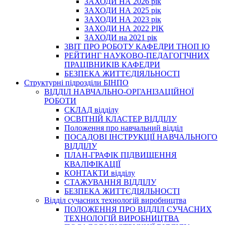
ЗАХОДИ НА 2026 рік
ЗАХОДИ НА 2025 рік
ЗАХОДИ НА 2023 рік
ЗАХОДИ НА 2022 РІК
ЗАХОДИ на 2021 рік
3BIT ПРО РОБОТУ КАФЕДРИ ТНОП ІО
РЕЙТИНГ НАУКОВО-ПЕДАГОГІЧНИХ
ПРАЦІВНИКІВ КАФЕДРИ
БЕЗПЕКА ЖИТТЄДІЯЛЬНОСТІ
Структурні підрозділи БІНПО
ВІДДІЛ НАВЧАЛЬНО-ОРГАНІЗАЦІЙНОЇ
РОБОТИ
СКЛАД відділу
ОСВІТНІЙ КЛАСТЕР ВІДДІЛУ
Положення про навчальний вiддiл
ПОСАДОВІ ІНСТРУКЦІЇ НАВЧАЛЬНОГО
ВІДДІЛУ
ПЛАН-ГРАФІК ПІДВИЩЕННЯ
КВАЛІФІКАЦІЇ
КОНТАКТИ відділу
СТАЖУВАННЯ ВІДДІЛУ
БЕЗПЕКА ЖИТТЄДІЯЛЬНОСТІ
Відділ сучасних технологій виробництва
ПОЛОЖЕННЯ ПРО ВІДДІЛ СУЧАСНИХ
ТЕХНОЛОГІЙ ВИРОБНИЦТВА