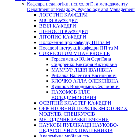
Кафедра педагогіки, психології та менеджменту
Department of Pedagogy, Psychology and Management
ЛОГОТИП КАФЕДРИ
МІСІЯ КАФЕДРИ
ВІЗІЯ КАФЕДРИ
ЦІННОСТІ КАФЕДРИ
ЛІТОПИС КАФЕДРИ
Положення про кафедру ПП та М
Посадові інструкції кафедри ПП та М
CURRICULUM VITAE PROFILE
Герасименко Юлія Сергіївна
Сидоренко Вікторія Вікторівна
МАМЧУР ЛІДІЯ ІВАНІВНА
Рибалка Валентин Васильович
КЛОЧКО АЛЛА ОЛЕКСІЇВНА
Кулішов Володимир Сергійович
ПАХОМОВ ІЛЛЯ
ВОЛОДИМИРОВИЧ
ОСВІТНІЙ КЛАСТЕР КАФЕДРИ
ОРІЄНТОВНИЙ ПЕРЕЛІК ЗМІСТОВИХ
МОДУЛІВ, СПЕЦКУРСІВ
МЕТОДИЧНЕ ЗАБЕЗПЕЧЕННЯ
НАУКОВІ ПУБЛІКАЦІЇ НАУКОВО-
ПЕДАГОГІЧНИХ ПРАЦІВНИКІВ
Академічна мобільність