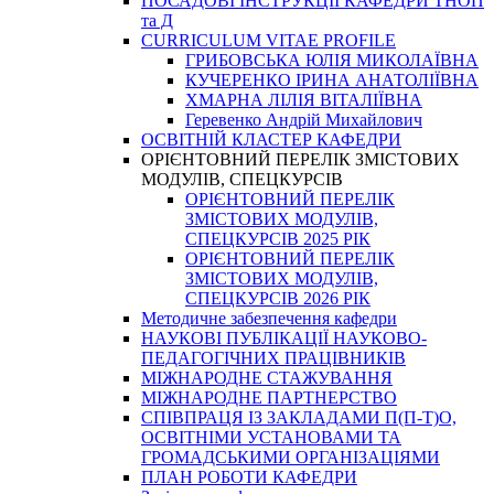
ПОСАДОВІ ІНСТРУКЦІЇ КАФЕДРИ ТНОП
та Д
CURRICULUM VITAE PROFILE
ГРИБОВСЬКА ЮЛІЯ МИКОЛАЇВНА
КУЧЕРЕНКО ІРИНА АНАТОЛІЇВНА
ХМАРНА ЛІЛІЯ ВІТАЛІЇВНА
Геревенко Андрій Михайлович
ОСВІТНІЙ КЛАСТЕР КАФЕДРИ
ОРІЄНТОВНИЙ ПЕРЕЛІК ЗМІСТОВИХ
МОДУЛІВ, СПЕЦКУРСІВ
ОРІЄНТОВНИЙ ПЕРЕЛІК
ЗМІСТОВИХ МОДУЛІВ,
СПЕЦКУРСІВ 2025 РІК
ОРІЄНТОВНИЙ ПЕРЕЛІК
ЗМІСТОВИХ МОДУЛІВ,
СПЕЦКУРСІВ 2026 РІК
Методичне забезпечення кафедри
НАУКОВІ ПУБЛІКАЦІЇ НАУКОВО-
ПЕДАГОГІЧНИХ ПРАЦІВНИКІВ
МІЖНАРОДНЕ СТАЖУВАННЯ
МІЖНАРОДНЕ ПАРТНЕРСТВО
СПІВПРАЦЯ ІЗ ЗАКЛАДАМИ П(П-Т)О,
ОСВІТНІМИ УСТАНОВАМИ ТА
ГРОМАДСЬКИМИ ОРГАНІЗАЦІЯМИ
ПЛАН РОБОТИ КАФЕДРИ