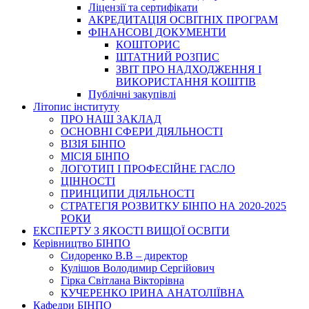
Ліцензії та сертифікати
АКРЕДИТАЦІЯ ОСВІТНІХ ПРОГРАМ
ФІНАНСОВІ ДОКУМЕНТИ
КОШТОРИС
ШТАТНИЙ РОЗПИС
ЗВІТ ПРО НАДХОДЖЕННЯ І
ВИКОРИСТАННЯ КОШТІВ
Публічні закупівлі
Літопис інституту
ПРО НАШ ЗАКЛАД
ОСНОВНІ СФЕРИ ДІЯЛЬНОСТІ
ВІЗІЯ БІНПО
МІСІЯ БІНПО
ЛОГОТИП І ПРОФЕСІЙНЕ ГАСЛО
ЦІННОСТІ
ПРИНЦИПИ ДІЯЛЬНОСТІ
СТРАТЕГІЯ РОЗВИТКУ БІНПО НА 2020-2025
РОКИ
ЕКСПЕРТУ З ЯКОСТІ ВИЩОЇ ОСВІТИ
Керівництво БІНПО
Сидоренко В.В – директор
Кулішов Володимир Сергійович
Гірка Світлана Вікторівна
КУЧЕРЕНКО ІРИНА АНАТОЛІЇВНА
Кафедри БІНПО