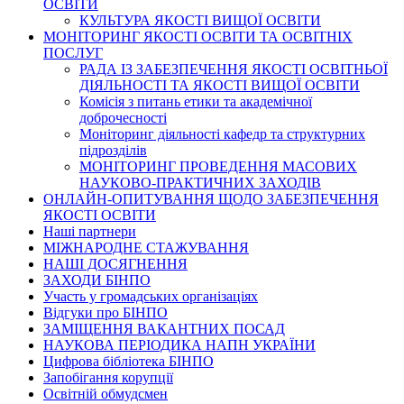
ОСВІТИ
КУЛЬТУРА ЯКОСТІ ВИЩОЇ ОСВІТИ
МОНІТОРИНГ ЯКОСТІ ОСВІТИ ТА ОСВІТНІХ
ПОСЛУГ
РАДА ІЗ ЗАБЕЗПЕЧЕННЯ ЯКОСТІ ОСВІТНЬОЇ
ДІЯЛЬНОСТІ ТА ЯКОСТІ ВИЩОЇ ОСВІТИ
Комісія з питань етики та академічної
доброчесності
Моніторинг діяльності кафедр та структурних
підрозділів
МОНІТОРИНГ ПРОВЕДЕННЯ МАСОВИХ
НАУКОВО-ПРАКТИЧНИХ ЗАХОДІВ
ОНЛАЙН-ОПИТУВАННЯ ЩОДО ЗАБЕЗПЕЧЕННЯ
ЯКОСТІ ОСВІТИ
Наші партнери
МІЖНАРОДНЕ СТАЖУВАННЯ
НАШІ ДОСЯГНЕННЯ
ЗАХОДИ БІНПО
Участь у громадських організаціях
Відгуки про БІНПО
ЗАМІЩЕННЯ ВАКАНТНИХ ПОСАД
НАУКОВА ПЕРІОДИКА НАПН УКРАЇНИ
Цифрова бібліотека БІНПО
Запобігання корупції
Освітній обмудсмен