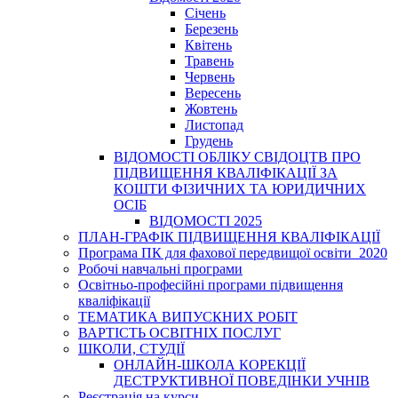
Січень
Березень
Квітень
Травень
Червень
Вересень
Жовтень
Листопад
Грудень
ВІДОМОСТІ ОБЛІКУ СВІДОЦТВ ПРО
ПІДВИЩЕННЯ КВАЛІФІКАЦІЇ ЗА
КОШТИ ФІЗИЧНИХ ТА ЮРИДИЧНИХ
ОСІБ
ВІДОМОСТІ 2025
ПЛАН-ГРАФІК ПІДВИЩЕННЯ КВАЛІФІКАЦІЇ
Програма ПК для фахової передвищої освіти_2020
Робочі навчальні програми
Освітньо-професійні програми підвищення
кваліфікації
ТЕМАТИКА ВИПУСКНИХ РОБІТ
ВАРТІСТЬ ОСВІТНІХ ПОСЛУГ
ШКОЛИ, СТУДІЇ
ОНЛАЙН-ШКОЛА КОРЕКЦІЇ
ДЕСТРУКТИВНОЇ ПОВЕДІНКИ УЧНІВ
Реєстрація на курси