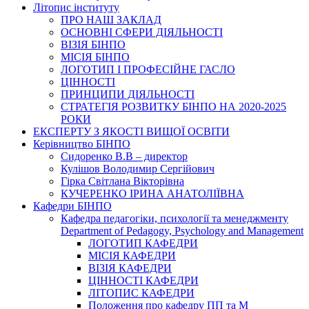
Літопис інституту
ПРО НАШ ЗАКЛАД
ОСНОВНІ СФЕРИ ДІЯЛЬНОСТІ
ВІЗІЯ БІНПО
МІСІЯ БІНПО
ЛОГОТИП І ПРОФЕСІЙНЕ ГАСЛО
ЦІННОСТІ
ПРИНЦИПИ ДІЯЛЬНОСТІ
СТРАТЕГІЯ РОЗВИТКУ БІНПО НА 2020-2025
РОКИ
ЕКСПЕРТУ З ЯКОСТІ ВИЩОЇ ОСВІТИ
Керівництво БІНПО
Сидоренко В.В – директор
Кулішов Володимир Сергійович
Гірка Світлана Вікторівна
КУЧЕРЕНКО ІРИНА АНАТОЛІЇВНА
Кафедри БІНПО
Кафедра педагогіки, психології та менеджменту
Department of Pedagogy, Psychology and Management
ЛОГОТИП КАФЕДРИ
МІСІЯ КАФЕДРИ
ВІЗІЯ КАФЕДРИ
ЦІННОСТІ КАФЕДРИ
ЛІТОПИС КАФЕДРИ
Положення про кафедру ПП та М