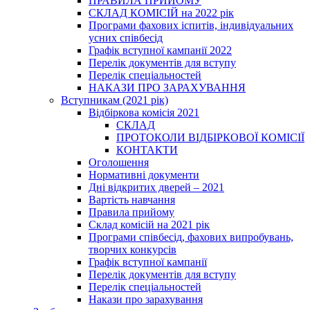
ПРАВИЛА ПРИЙОМУ
СКЛАД КОМІСІЙ на 2022 рік
Програми фахових іспитів, індивідуальних
усних співбесід
Графік вступної кампанії 2022
Перелік документів для вступу
Перелік спеціальностей
НАКАЗИ ПРО ЗАРАХУВАННЯ
Вступникам (2021 рік)
Відбіркова комісія 2021
СКЛАД
ПРОТОКОЛИ ВІДБІРКОВОЇ КОМІСІЇ
КОНТАКТИ
Оголошення
Нормативні документи
Дні відкритих дверей – 2021
Вартість навчання
Правила прийому
Склад комісій на 2021 рік
Програми співбесід, фахових випробувань,
творчих конкурсів
Графік вступної кампанії
Перелік документів для вступу
Перелік спеціальностей
Накази про зарахування