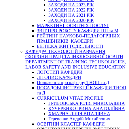
ЗАХОДИ НА 2023 РІК
ЗАХОДИ НА 2022 РІК
ЗАХОДИ НА 2021 РІК
ЗАХОДИ НА 2020 РІК
МАРКЕТИНГ ОСВІТНІХ ПОСЛУГ
3BIT ПРО РОБОТУ КАФЕДРИ ПП та М
РЕЙТИНГ НАУКОВО-ПЕДАГОГІЧНИХ
ПРАЦІВНИКІВ КАФЕДРИ
БЕЗПЕКА ЖИТТЄДІЯЛЬНОСТІ
КАФЕДРА ТЕХНОЛОГІЙ НАВЧАННЯ,
ОХОРОНИ ПРАЦІ ТА ІНКЛЮЗИВНОЇ ОСВІТИ
DEPARTMENT OF TRAINING TECHNOLOGIES,
LABOR SAFETY AND INCLUSIVE EDUCATION
ЛОГОТИП КАФЕДРИ
ЛІТОПИС КАФЕДРИ
Положення про кафедру ТНОП та Д
ПОСАДОВІ ІНСТРУКЦІЇ КАФЕДРИ ТНОП
та Д
CURRICULUM VITAE PROFILE
ГРИБОВСЬКА ЮЛІЯ МИКОЛАЇВНА
КУЧЕРЕНКО ІРИНА АНАТОЛІЇВНА
ХМАРНА ЛІЛІЯ ВІТАЛІЇВНА
Геревенко Андрій Михайлович
ОСВІТНІЙ КЛАСТЕР КАФЕДРИ