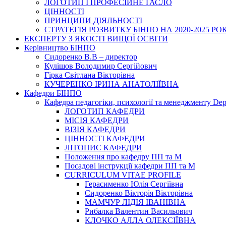
ЛОГОТИП І ПРОФЕСІЙНЕ ГАСЛО
ЦІННОСТІ
ПРИНЦИПИ ДІЯЛЬНОСТІ
СТРАТЕГІЯ РОЗВИТКУ БІНПО НА 2020-2025 РО
ЕКСПЕРТУ З ЯКОСТІ ВИЩОЇ ОСВІТИ
Керівництво БІНПО
Сидоренко В.В – директор
Кулішов Володимир Сергійович
Гірка Світлана Вікторівна
КУЧЕРЕНКО ІРИНА АНАТОЛІЇВНА
Кафедри БІНПО
Кафедра педагогіки, психології та менеджменту Dep
ЛОГОТИП КАФЕДРИ
МІСІЯ КАФЕДРИ
ВІЗІЯ КАФЕДРИ
ЦІННОСТІ КАФЕДРИ
ЛІТОПИС КАФЕДРИ
Положення про кафедру ПП та М
Посадові інструкції кафедри ПП та М
CURRICULUM VITAE PROFILE
Герасименко Юлія Сергіївна
Сидоренко Вікторія Вікторівна
МАМЧУР ЛІДІЯ ІВАНІВНА
Рибалка Валентин Васильович
КЛОЧКО АЛЛА ОЛЕКСІЇВНА