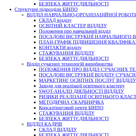
БЕЗПЕКА ЖИТТЄДІЯЛЬНОСТІ
Структурні підрозділи БІНПО
ВІДДІЛ НАВЧАЛЬНО-ОРГАНІЗАЦІЙНОЇ РОБОТ
СКЛАД відділу
ОСВІТНІЙ КЛАСТЕР ВІДДІЛУ
Положення про навчальний вiддiл
ПОСАДОВІ ІНСТРУКЦІЇ НАВЧАЛЬНОГО В
ПЛАН-ГРАФІК ПІДВИЩЕННЯ КВАЛІФІКА
КОНТАКТИ відділу
СТАЖУВАННЯ ВІДДІЛУ
БЕЗПЕКА ЖИТТЄДІЯЛЬНОСТІ
Відділ сучасних технологій виробництва
ПОЛОЖЕННЯ ПРО ВІДДІЛ СУЧАСНИХ Т
ПОСАДОВІ ІНСТРУКЦІЇ ВІДДІЛУ СУЧА
МАРКЕТИНГ ОСВІТНІХ ПОСЛУГ ВІДДІЛУ
Заходи для реалізації освітнього кластеру
SWOT-АНАЛІЗ ДІЯЛЬНОСТІ ВІДДІЛУ
РИЗИКИ РЕАЛІЗАЦІЇ ОСВІТНЬОГО КЛАС
МЕТОДИЧНА СКАРБНИЧКА
Консалтинговий центр БІНПО
СТАЖУВАННЯ ВІДДІЛУ
БЕЗПЕКА ЖИТТЄДІЯЛЬНОСТІ
ВІДДІЛ КАДРІВ
СКЛАД ВІДДІЛУ
БЕЗПЕКА ЖИТТЄДІЯЛЬНОСТІ