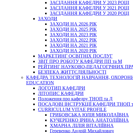
ЗАСІДАННЯ КАФЕДРИ У 2023 РОЦІ
ЗАСІДАННЯ КАФЕДРИ У 2021 РОЦІ
ЗАСІДАННЯ КАФЕДРИ У 2020 РОЦІ
ЗАХОДИ
ЗАХОДИ НА 2026 РІК
ЗАХОДИ НА 2025 РІК
ЗАХОДИ НА 2023 РІК
ЗАХОДИ НА 2022 РІК
ЗАХОДИ НА 2021 РІК
ЗАХОДИ НА 2020 РІК
МАРКЕТИНГ ОСВІТНІХ ПОСЛУГ
3BIT ПРО РОБОТУ КАФЕДРИ ПП та М
РЕЙТИНГ НАУКОВО-ПЕДАГОГІЧНИХ ПР
БЕЗПЕКА ЖИТТЄДІЯЛЬНОСТІ
КАФЕДРА ТЕХНОЛОГІЙ НАВЧАННЯ, ОХОРОНИ 
EDUCATION
ЛОГОТИП КАФЕДРИ
ЛІТОПИС КАФЕДРИ
Положення про кафедру ТНОП та Д
ПОСАДОВІ ІНСТРУКЦІЇ КАФЕДРИ ТНОП т
CURRICULUM VITAE PROFILE
ГРИБОВСЬКА ЮЛІЯ МИКОЛАЇВНА
КУЧЕРЕНКО ІРИНА АНАТОЛІЇВНА
ХМАРНА ЛІЛІЯ ВІТАЛІЇВНА
Геревенко Андрій Михайлович