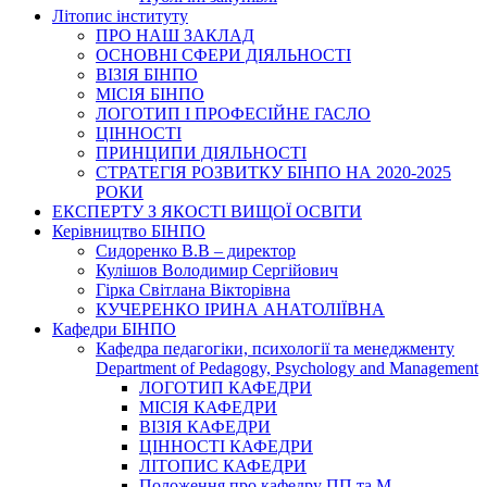
Літопис інституту
ПРО НАШ ЗАКЛАД
ОСНОВНІ СФЕРИ ДІЯЛЬНОСТІ
ВІЗІЯ БІНПО
МІСІЯ БІНПО
ЛОГОТИП І ПРОФЕСІЙНЕ ГАСЛО
ЦІННОСТІ
ПРИНЦИПИ ДІЯЛЬНОСТІ
СТРАТЕГІЯ РОЗВИТКУ БІНПО НА 2020-2025
РОКИ
ЕКСПЕРТУ З ЯКОСТІ ВИЩОЇ ОСВІТИ
Керівництво БІНПО
Сидоренко В.В – директор
Кулішов Володимир Сергійович
Гірка Світлана Вікторівна
КУЧЕРЕНКО ІРИНА АНАТОЛІЇВНА
Кафедри БІНПО
Кафедра педагогіки, психології та менеджменту
Department of Pedagogy, Psychology and Management
ЛОГОТИП КАФЕДРИ
МІСІЯ КАФЕДРИ
ВІЗІЯ КАФЕДРИ
ЦІННОСТІ КАФЕДРИ
ЛІТОПИС КАФЕДРИ
Положення про кафедру ПП та М