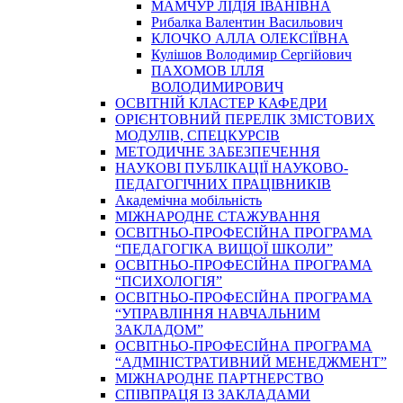
МАМЧУР ЛІДІЯ ІВАНІВНА
Рибалка Валентин Васильович
КЛОЧКО АЛЛА ОЛЕКСІЇВНА
Кулішов Володимир Сергійович
ПАХОМОВ ІЛЛЯ
ВОЛОДИМИРОВИЧ
ОСВІТНІЙ КЛАСТЕР КАФЕДРИ
ОРІЄНТОВНИЙ ПЕРЕЛІК ЗМІСТОВИХ
МОДУЛІВ, СПЕЦКУРСІВ
МЕТОДИЧНЕ ЗАБЕЗПЕЧЕННЯ
НАУКОВІ ПУБЛІКАЦІЇ НАУКОВО-
ПЕДАГОГІЧНИХ ПРАЦІВНИКІВ
Академічна мобільність
МІЖНАРОДНЕ СТАЖУВАННЯ
ОСВІТНЬО-ПРОФЕСІЙНА ПРОГРАМА
“ПЕДАГОГІКА ВИЩОЇ ШКОЛИ”
ОСВІТНЬО-ПРОФЕСІЙНА ПРОГРАМА
“ПСИХОЛОГІЯ”
ОСВІТНЬО-ПРОФЕСІЙНА ПРОГРАМА
“УПРАВЛІННЯ НАВЧАЛЬНИМ
ЗАКЛАДОМ”
ОСВІТНЬО-ПРОФЕСІЙНА ПРОГРАМА
“АДМІНІСТРАТИВНИЙ МЕНЕДЖМЕНТ”
МІЖНАРОДНЕ ПАРТНЕРСТВО
СПІВПРАЦЯ ІЗ ЗАКЛАДАМИ