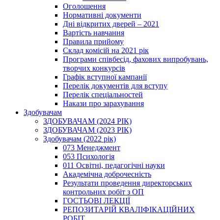
Оголошення
Нормативні документи
Дні відкритих дверей – 2021
Вартість навчання
Правила прийому
Склад комісій на 2021 рік
Програми співбесід, фахових випробувань,
творчих конкурсів
Графік вступної кампанії
Перелік документів для вступу
Перелік спеціальностей
Накази про зарахування
Здобувачам
ЗДОБУВАЧАМ (2024 РІК)
ЗДОБУВАЧАМ (2023 РІК)
Здобувачам (2022 рік)
073 Менеджмент
053 Психологія
011 Освітні, педагогічні науки
Академічна доброчесність
Результати проведення директорських
контрольних робіт з ОП
ГОСТЬОВІ ЛЕКЦІЇ
РЕПОЗИТАРІЙ КВАЛІФІКАЦІЙНИХ
РОБІТ