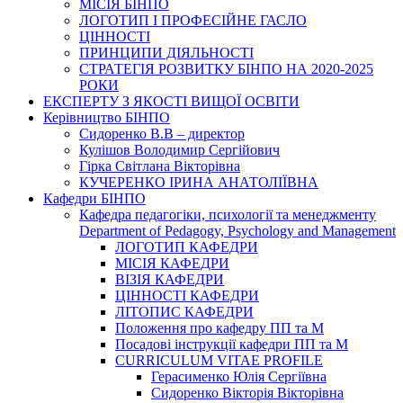
МІСІЯ БІНПО
ЛОГОТИП І ПРОФЕСІЙНЕ ГАСЛО
ЦІННОСТІ
ПРИНЦИПИ ДІЯЛЬНОСТІ
СТРАТЕГІЯ РОЗВИТКУ БІНПО НА 2020-2025
РОКИ
ЕКСПЕРТУ З ЯКОСТІ ВИЩОЇ ОСВІТИ
Керівництво БІНПО
Сидоренко В.В – директор
Кулішов Володимир Сергійович
Гірка Світлана Вікторівна
КУЧЕРЕНКО ІРИНА АНАТОЛІЇВНА
Кафедри БІНПО
Кафедра педагогіки, психології та менеджменту
Department of Pedagogy, Psychology and Management
ЛОГОТИП КАФЕДРИ
МІСІЯ КАФЕДРИ
ВІЗІЯ КАФЕДРИ
ЦІННОСТІ КАФЕДРИ
ЛІТОПИС КАФЕДРИ
Положення про кафедру ПП та М
Посадові інструкції кафедри ПП та М
CURRICULUM VITAE PROFILE
Герасименко Юлія Сергіївна
Сидоренко Вікторія Вікторівна