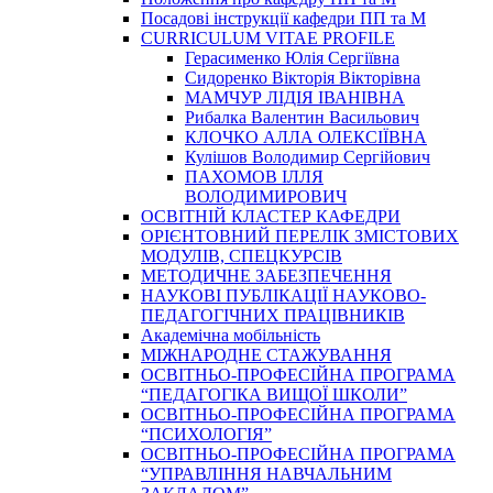
Посадові інструкції кафедри ПП та М
CURRICULUM VITAE PROFILE
Герасименко Юлія Сергіївна
Сидоренко Вікторія Вікторівна
МАМЧУР ЛІДІЯ ІВАНІВНА
Рибалка Валентин Васильович
КЛОЧКО АЛЛА ОЛЕКСІЇВНА
Кулішов Володимир Сергійович
ПАХОМОВ ІЛЛЯ
ВОЛОДИМИРОВИЧ
ОСВІТНІЙ КЛАСТЕР КАФЕДРИ
ОРІЄНТОВНИЙ ПЕРЕЛІК ЗМІСТОВИХ
МОДУЛІВ, СПЕЦКУРСІВ
МЕТОДИЧНЕ ЗАБЕЗПЕЧЕННЯ
НАУКОВІ ПУБЛІКАЦІЇ НАУКОВО-
ПЕДАГОГІЧНИХ ПРАЦІВНИКІВ
Академічна мобільність
МІЖНАРОДНЕ СТАЖУВАННЯ
ОСВІТНЬО-ПРОФЕСІЙНА ПРОГРАМА
“ПЕДАГОГІКА ВИЩОЇ ШКОЛИ”
ОСВІТНЬО-ПРОФЕСІЙНА ПРОГРАМА
“ПСИХОЛОГІЯ”
ОСВІТНЬО-ПРОФЕСІЙНА ПРОГРАМА
“УПРАВЛІННЯ НАВЧАЛЬНИМ