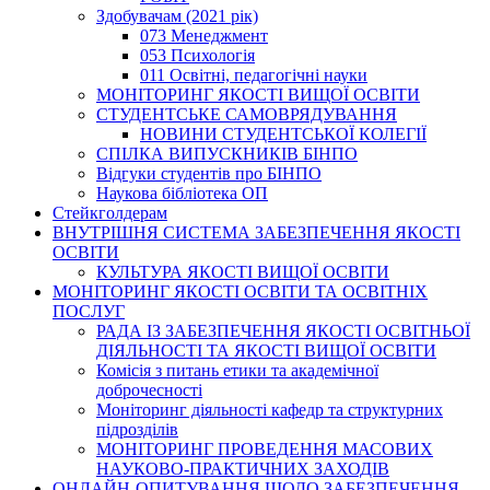
Здобувачам (2021 рік)
073 Менеджмент
053 Психологія
011 Освітні, педагогічні науки
МОНІТОРИНГ ЯКОСТІ ВИЩОЇ ОСВІТИ
СТУДЕНТСЬКЕ САМОВРЯДУВАННЯ
НОВИНИ СТУДЕНТСЬКОЇ КОЛЕГІЇ
СПІЛКА ВИПУСКНИКІВ БІНПО
Відгуки студентів про БІНПО
Наукова бібліотека ОП
Стейкголдерам
ВНУТРІШНЯ СИСТЕМА ЗАБЕЗПЕЧЕННЯ ЯКОСТІ
ОСВІТИ
КУЛЬТУРА ЯКОСТІ ВИЩОЇ ОСВІТИ
МОНІТОРИНГ ЯКОСТІ ОСВІТИ ТА ОСВІТНІХ
ПОСЛУГ
РАДА ІЗ ЗАБЕЗПЕЧЕННЯ ЯКОСТІ ОСВІТНЬОЇ
ДІЯЛЬНОСТІ ТА ЯКОСТІ ВИЩОЇ ОСВІТИ
Комісія з питань етики та академічної
доброчесності
Моніторинг діяльності кафедр та структурних
підрозділів
МОНІТОРИНГ ПРОВЕДЕННЯ МАСОВИХ
НАУКОВО-ПРАКТИЧНИХ ЗАХОДІВ
ОНЛАЙН-ОПИТУВАННЯ ЩОДО ЗАБЕЗПЕЧЕННЯ