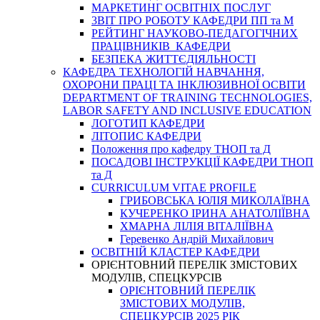
МАРКЕТИНГ ОСВІТНІХ ПОСЛУГ
3BIT ПРО РОБОТУ КАФЕДРИ ПП та М
РЕЙТИНГ НАУКОВО-ПЕДАГОГІЧНИХ
ПРАЦІВНИКІВ КАФЕДРИ
БЕЗПЕКА ЖИТТЄДІЯЛЬНОСТІ
КАФЕДРА ТЕХНОЛОГІЙ НАВЧАННЯ,
ОХОРОНИ ПРАЦІ ТА ІНКЛЮЗИВНОЇ ОСВІТИ
DEPARTMENT OF TRAINING TECHNOLOGIES,
LABOR SAFETY AND INCLUSIVE EDUCATION
ЛОГОТИП КАФЕДРИ
ЛІТОПИС КАФЕДРИ
Положення про кафедру ТНОП та Д
ПОСАДОВІ ІНСТРУКЦІЇ КАФЕДРИ ТНОП
та Д
CURRICULUM VITAE PROFILE
ГРИБОВСЬКА ЮЛІЯ МИКОЛАЇВНА
КУЧЕРЕНКО ІРИНА АНАТОЛІЇВНА
ХМАРНА ЛІЛІЯ ВІТАЛІЇВНА
Геревенко Андрій Михайлович
ОСВІТНІЙ КЛАСТЕР КАФЕДРИ
ОРІЄНТОВНИЙ ПЕРЕЛІК ЗМІСТОВИХ
МОДУЛІВ, СПЕЦКУРСІВ
ОРІЄНТОВНИЙ ПЕРЕЛІК
ЗМІСТОВИХ МОДУЛІВ,
СПЕЦКУРСІВ 2025 РІК