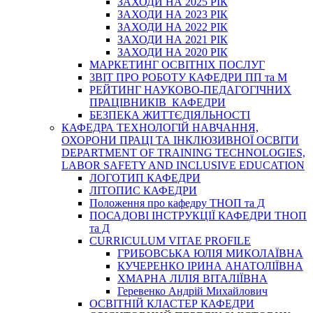
ЗАХОДИ НА 2025 РІК
ЗАХОДИ НА 2023 РІК
ЗАХОДИ НА 2022 РІК
ЗАХОДИ НА 2021 РІК
ЗАХОДИ НА 2020 РІК
МАРКЕТИНГ ОСВІТНІХ ПОСЛУГ
3BIT ПРО РОБОТУ КАФЕДРИ ПП та М
РЕЙТИНГ НАУКОВО-ПЕДАГОГІЧНИХ
ПРАЦІВНИКІВ КАФЕДРИ
БЕЗПЕКА ЖИТТЄДІЯЛЬНОСТІ
КАФЕДРА ТЕХНОЛОГІЙ НАВЧАННЯ,
ОХОРОНИ ПРАЦІ ТА ІНКЛЮЗИВНОЇ ОСВІТИ
DEPARTMENT OF TRAINING TECHNOLOGIES,
LABOR SAFETY AND INCLUSIVE EDUCATION
ЛОГОТИП КАФЕДРИ
ЛІТОПИС КАФЕДРИ
Положення про кафедру ТНОП та Д
ПОСАДОВІ ІНСТРУКЦІЇ КАФЕДРИ ТНОП
та Д
CURRICULUM VITAE PROFILE
ГРИБОВСЬКА ЮЛІЯ МИКОЛАЇВНА
КУЧЕРЕНКО ІРИНА АНАТОЛІЇВНА
ХМАРНА ЛІЛІЯ ВІТАЛІЇВНА
Геревенко Андрій Михайлович
ОСВІТНІЙ КЛАСТЕР КАФЕДРИ