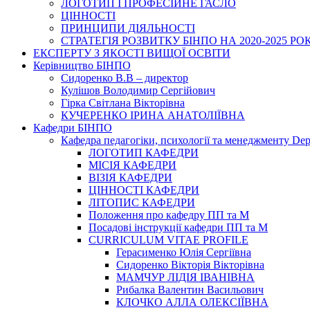
ЛОГОТИП І ПРОФЕСІЙНЕ ГАСЛО
ЦІННОСТІ
ПРИНЦИПИ ДІЯЛЬНОСТІ
СТРАТЕГІЯ РОЗВИТКУ БІНПО НА 2020-2025 РО
ЕКСПЕРТУ З ЯКОСТІ ВИЩОЇ ОСВІТИ
Керівництво БІНПО
Сидоренко В.В – директор
Кулішов Володимир Сергійович
Гірка Світлана Вікторівна
КУЧЕРЕНКО ІРИНА АНАТОЛІЇВНА
Кафедри БІНПО
Кафедра педагогіки, психології та менеджменту Dep
ЛОГОТИП КАФЕДРИ
МІСІЯ КАФЕДРИ
ВІЗІЯ КАФЕДРИ
ЦІННОСТІ КАФЕДРИ
ЛІТОПИС КАФЕДРИ
Положення про кафедру ПП та М
Посадові інструкції кафедри ПП та М
CURRICULUM VITAE PROFILE
Герасименко Юлія Сергіївна
Сидоренко Вікторія Вікторівна
МАМЧУР ЛІДІЯ ІВАНІВНА
Рибалка Валентин Васильович
КЛОЧКО АЛЛА ОЛЕКСІЇВНА