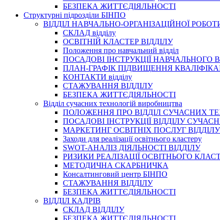
БЕЗПЕКА ЖИТТЄДІЯЛЬНОСТІ
Структурні підрозділи БІНПО
ВІДДІЛ НАВЧАЛЬНО-ОРГАНІЗАЦІЙНОЇ РОБОТ
СКЛАД відділу
ОСВІТНІЙ КЛАСТЕР ВІДДІЛУ
Положення про навчальний вiддiл
ПОСАДОВІ ІНСТРУКЦІЇ НАВЧАЛЬНОГО В
ПЛАН-ГРАФІК ПІДВИЩЕННЯ КВАЛІФІКА
КОНТАКТИ відділу
СТАЖУВАННЯ ВІДДІЛУ
БЕЗПЕКА ЖИТТЄДІЯЛЬНОСТІ
Відділ сучасних технологій виробництва
ПОЛОЖЕННЯ ПРО ВІДДІЛ СУЧАСНИХ Т
ПОСАДОВІ ІНСТРУКЦІЇ ВІДДІЛУ СУЧА
МАРКЕТИНГ ОСВІТНІХ ПОСЛУГ ВІДДІЛУ
Заходи для реалізації освітнього кластеру
SWOT-АНАЛІЗ ДІЯЛЬНОСТІ ВІДДІЛУ
РИЗИКИ РЕАЛІЗАЦІЇ ОСВІТНЬОГО КЛАС
МЕТОДИЧНА СКАРБНИЧКА
Консалтинговий центр БІНПО
СТАЖУВАННЯ ВІДДІЛУ
БЕЗПЕКА ЖИТТЄДІЯЛЬНОСТІ
ВІДДІЛ КАДРІВ
СКЛАД ВІДДІЛУ
БЕЗПЕКА ЖИТТЄДІЯЛЬНОСТІ