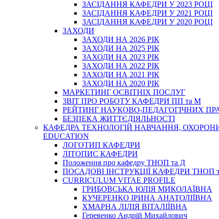
ЗАСІДАННЯ КАФЕДРИ У 2023 РОЦІ
ЗАСІДАННЯ КАФЕДРИ У 2021 РОЦІ
ЗАСІДАННЯ КАФЕДРИ У 2020 РОЦІ
ЗАХОДИ
ЗАХОДИ НА 2026 РІК
ЗАХОДИ НА 2025 РІК
ЗАХОДИ НА 2023 РІК
ЗАХОДИ НА 2022 РІК
ЗАХОДИ НА 2021 РІК
ЗАХОДИ НА 2020 РІК
МАРКЕТИНГ ОСВІТНІХ ПОСЛУГ
3BIT ПРО РОБОТУ КАФЕДРИ ПП та М
РЕЙТИНГ НАУКОВО-ПЕДАГОГІЧНИХ ПР
БЕЗПЕКА ЖИТТЄДІЯЛЬНОСТІ
КАФЕДРА ТЕХНОЛОГІЙ НАВЧАННЯ, ОХОРОНИ 
EDUCATION
ЛОГОТИП КАФЕДРИ
ЛІТОПИС КАФЕДРИ
Положення про кафедру ТНОП та Д
ПОСАДОВІ ІНСТРУКЦІЇ КАФЕДРИ ТНОП т
CURRICULUM VITAE PROFILE
ГРИБОВСЬКА ЮЛІЯ МИКОЛАЇВНА
КУЧЕРЕНКО ІРИНА АНАТОЛІЇВНА
ХМАРНА ЛІЛІЯ ВІТАЛІЇВНА
Геревенко Андрій Михайлович