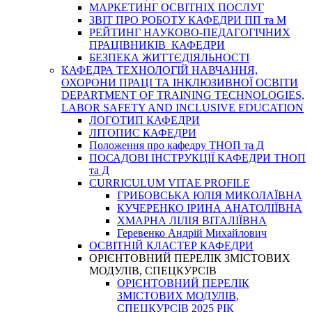
МАРКЕТИНГ ОСВІТНІХ ПОСЛУГ
3BIT ПРО РОБОТУ КАФЕДРИ ПП та М
РЕЙТИНГ НАУКОВО-ПЕДАГОГІЧНИХ
ПРАЦІВНИКІВ КАФЕДРИ
БЕЗПЕКА ЖИТТЄДІЯЛЬНОСТІ
КАФЕДРА ТЕХНОЛОГІЙ НАВЧАННЯ,
ОХОРОНИ ПРАЦІ ТА ІНКЛЮЗИВНОЇ ОСВІТИ
DEPARTMENT OF TRAINING TECHNOLOGIES,
LABOR SAFETY AND INCLUSIVE EDUCATION
ЛОГОТИП КАФЕДРИ
ЛІТОПИС КАФЕДРИ
Положення про кафедру ТНОП та Д
ПОСАДОВІ ІНСТРУКЦІЇ КАФЕДРИ ТНОП
та Д
CURRICULUM VITAE PROFILE
ГРИБОВСЬКА ЮЛІЯ МИКОЛАЇВНА
КУЧЕРЕНКО ІРИНА АНАТОЛІЇВНА
ХМАРНА ЛІЛІЯ ВІТАЛІЇВНА
Геревенко Андрій Михайлович
ОСВІТНІЙ КЛАСТЕР КАФЕДРИ
ОРІЄНТОВНИЙ ПЕРЕЛІК ЗМІСТОВИХ
МОДУЛІВ, СПЕЦКУРСІВ
ОРІЄНТОВНИЙ ПЕРЕЛІК
ЗМІСТОВИХ МОДУЛІВ,
СПЕЦКУРСІВ 2025 РІК