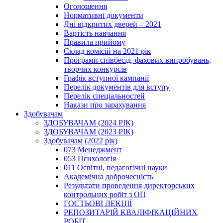
Оголошення
Нормативні документи
Дні відкритих дверей – 2021
Вартість навчання
Правила прийому
Склад комісій на 2021 рік
Програми співбесід, фахових випробувань,
творчих конкурсів
Графік вступної кампанії
Перелік документів для вступу
Перелік спеціальностей
Накази про зарахування
Здобувачам
ЗДОБУВАЧАМ (2024 РІК)
ЗДОБУВАЧАМ (2023 РІК)
Здобувачам (2022 рік)
073 Менеджмент
053 Психологія
011 Освітні, педагогічні науки
Академічна доброчесність
Результати проведення директорських
контрольних робіт з ОП
ГОСТЬОВІ ЛЕКЦІЇ
РЕПОЗИТАРІЙ КВАЛІФІКАЦІЙНИХ
РОБІТ