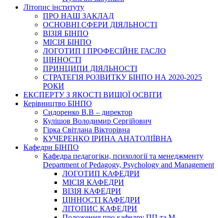
Літопис інституту
ПРО НАШ ЗАКЛАД
ОСНОВНІ СФЕРИ ДІЯЛЬНОСТІ
ВІЗІЯ БІНПО
МІСІЯ БІНПО
ЛОГОТИП І ПРОФЕСІЙНЕ ГАСЛО
ЦІННОСТІ
ПРИНЦИПИ ДІЯЛЬНОСТІ
СТРАТЕГІЯ РОЗВИТКУ БІНПО НА 2020-2025
РОКИ
ЕКСПЕРТУ З ЯКОСТІ ВИЩОЇ ОСВІТИ
Керівництво БІНПО
Сидоренко В.В – директор
Кулішов Володимир Сергійович
Гірка Світлана Вікторівна
КУЧЕРЕНКО ІРИНА АНАТОЛІЇВНА
Кафедри БІНПО
Кафедра педагогіки, психології та менеджменту
Department of Pedagogy, Psychology and Management
ЛОГОТИП КАФЕДРИ
МІСІЯ КАФЕДРИ
ВІЗІЯ КАФЕДРИ
ЦІННОСТІ КАФЕДРИ
ЛІТОПИС КАФЕДРИ
Положення про кафедру ПП та М