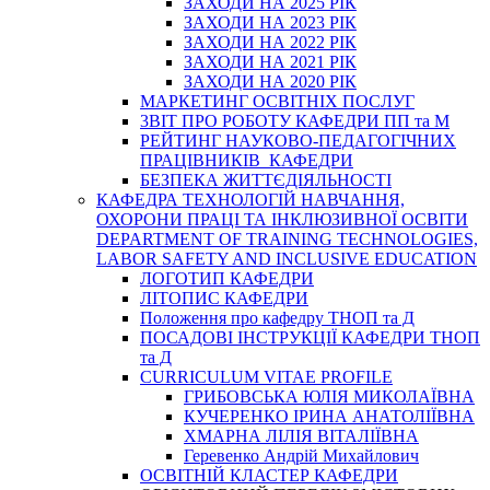
ЗАХОДИ НА 2025 РІК
ЗАХОДИ НА 2023 РІК
ЗАХОДИ НА 2022 РІК
ЗАХОДИ НА 2021 РІК
ЗАХОДИ НА 2020 РІК
МАРКЕТИНГ ОСВІТНІХ ПОСЛУГ
3BIT ПРО РОБОТУ КАФЕДРИ ПП та М
РЕЙТИНГ НАУКОВО-ПЕДАГОГІЧНИХ
ПРАЦІВНИКІВ КАФЕДРИ
БЕЗПЕКА ЖИТТЄДІЯЛЬНОСТІ
КАФЕДРА ТЕХНОЛОГІЙ НАВЧАННЯ,
ОХОРОНИ ПРАЦІ ТА ІНКЛЮЗИВНОЇ ОСВІТИ
DEPARTMENT OF TRAINING TECHNOLOGIES,
LABOR SAFETY AND INCLUSIVE EDUCATION
ЛОГОТИП КАФЕДРИ
ЛІТОПИС КАФЕДРИ
Положення про кафедру ТНОП та Д
ПОСАДОВІ ІНСТРУКЦІЇ КАФЕДРИ ТНОП
та Д
CURRICULUM VITAE PROFILE
ГРИБОВСЬКА ЮЛІЯ МИКОЛАЇВНА
КУЧЕРЕНКО ІРИНА АНАТОЛІЇВНА
ХМАРНА ЛІЛІЯ ВІТАЛІЇВНА
Геревенко Андрій Михайлович
ОСВІТНІЙ КЛАСТЕР КАФЕДРИ