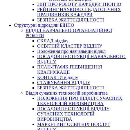
3BIT ПРО РОБОТУ КАФЕДРИ ТНОП ІО
РЕЙТИНГ НАУКОВО-ПЕДАГОГІЧНИХ
ПРАЦІВНИКІВ КАФЕДРИ
БЕЗПЕКА ЖИТТЄДІЯЛЬНОСТІ
Структурні підрозділи БІНПО
ВІДДІЛ НАВЧАЛЬНО-ОРГАНІЗАЦІЙНОЇ
РОБОТИ
СКЛАД відділу
ОСВІТНІЙ КЛАСТЕР ВІДДІЛУ
Положення про навчальний вiддiл
ПОСАДОВІ ІНСТРУКЦІЇ НАВЧАЛЬНОГО
ВІДДІЛУ
ПЛАН-ГРАФІК ПІДВИЩЕННЯ
КВАЛІФІКАЦІЇ
КОНТАКТИ відділу
СТАЖУВАННЯ ВІДДІЛУ
БЕЗПЕКА ЖИТТЄДІЯЛЬНОСТІ
Відділ сучасних технологій виробництва
ПОЛОЖЕННЯ ПРО ВІДДІЛ СУЧАСНИХ
ТЕХНОЛОГІЙ ВИРОБНИЦТВА
ПОСАДОВІ ІНСТРУКЦІЇ ВІДДІЛУ
СУЧАСНИХ ТЕХНОЛОГІЙ
ВИРОБНИЦТВА
МАРКЕТИНГ ОСВІТНІХ ПОСЛУГ
ВІДДІЛУ