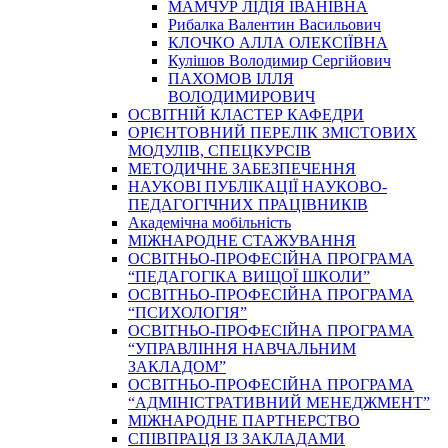
МАМЧУР ЛІДІЯ ІВАНІВНА
Рибалка Валентин Васильович
КЛОЧКО АЛЛА ОЛЕКСІЇВНА
Кулішов Володимир Сергійович
ПАХОМОВ ІЛЛЯ
ВОЛОДИМИРОВИЧ
ОСВІТНІЙ КЛАСТЕР КАФЕДРИ
ОРІЄНТОВНИЙ ПЕРЕЛІК ЗМІСТОВИХ
МОДУЛІВ, СПЕЦКУРСІВ
МЕТОДИЧНЕ ЗАБЕЗПЕЧЕННЯ
НАУКОВІ ПУБЛІКАЦІЇ НАУКОВО-
ПЕДАГОГІЧНИХ ПРАЦІВНИКІВ
Академічна мобільність
МІЖНАРОДНЕ СТАЖУВАННЯ
ОСВІТНЬО-ПРОФЕСІЙНА ПРОГРАМА
“ПЕДАГОГІКА ВИЩОЇ ШКОЛИ”
ОСВІТНЬО-ПРОФЕСІЙНА ПРОГРАМА
“ПСИХОЛОГІЯ”
ОСВІТНЬО-ПРОФЕСІЙНА ПРОГРАМА
“УПРАВЛІННЯ НАВЧАЛЬНИМ
ЗАКЛАДОМ”
ОСВІТНЬО-ПРОФЕСІЙНА ПРОГРАМА
“АДМІНІСТРАТИВНИЙ МЕНЕДЖМЕНТ”
МІЖНАРОДНЕ ПАРТНЕРСТВО
СПІВПРАЦЯ ІЗ ЗАКЛАДАМИ