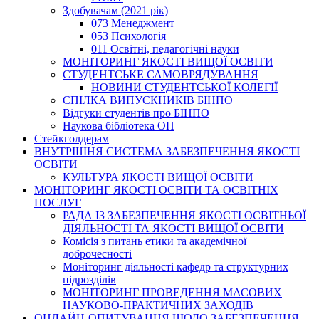
Здобувачам (2021 рік)
073 Менеджмент
053 Психологія
011 Освітні, педагогічні науки
МОНІТОРИНГ ЯКОСТІ ВИЩОЇ ОСВІТИ
СТУДЕНТСЬКЕ САМОВРЯДУВАННЯ
НОВИНИ СТУДЕНТСЬКОЇ КОЛЕГІЇ
СПІЛКА ВИПУСКНИКІВ БІНПО
Відгуки студентів про БІНПО
Наукова бібліотека ОП
Стейкголдерам
ВНУТРІШНЯ СИСТЕМА ЗАБЕЗПЕЧЕННЯ ЯКОСТІ
ОСВІТИ
КУЛЬТУРА ЯКОСТІ ВИЩОЇ ОСВІТИ
МОНІТОРИНГ ЯКОСТІ ОСВІТИ ТА ОСВІТНІХ
ПОСЛУГ
РАДА ІЗ ЗАБЕЗПЕЧЕННЯ ЯКОСТІ ОСВІТНЬОЇ
ДІЯЛЬНОСТІ ТА ЯКОСТІ ВИЩОЇ ОСВІТИ
Комісія з питань етики та академічної
доброчесності
Моніторинг діяльності кафедр та структурних
підрозділів
МОНІТОРИНГ ПРОВЕДЕННЯ МАСОВИХ
НАУКОВО-ПРАКТИЧНИХ ЗАХОДІВ
ОНЛАЙН-ОПИТУВАННЯ ЩОДО ЗАБЕЗПЕЧЕННЯ