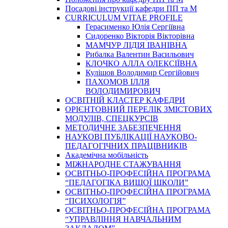
Посадові інструкції кафедри ПП та М
CURRICULUM VITAE PROFILE
Герасименко Юлія Сергіївна
Сидоренко Вікторія Вікторівна
МАМЧУР ЛІДІЯ ІВАНІВНА
Рибалка Валентин Васильович
КЛОЧКО АЛЛА ОЛЕКСІЇВНА
Кулішов Володимир Сергійович
ПАХОМОВ ІЛЛЯ
ВОЛОДИМИРОВИЧ
ОСВІТНІЙ КЛАСТЕР КАФЕДРИ
ОРІЄНТОВНИЙ ПЕРЕЛІК ЗМІСТОВИХ
МОДУЛІВ, СПЕЦКУРСІВ
МЕТОДИЧНЕ ЗАБЕЗПЕЧЕННЯ
НАУКОВІ ПУБЛІКАЦІЇ НАУКОВО-
ПЕДАГОГІЧНИХ ПРАЦІВНИКІВ
Академічна мобільність
МІЖНАРОДНЕ СТАЖУВАННЯ
ОСВІТНЬО-ПРОФЕСІЙНА ПРОГРАМА
“ПЕДАГОГІКА ВИЩОЇ ШКОЛИ”
ОСВІТНЬО-ПРОФЕСІЙНА ПРОГРАМА
“ПСИХОЛОГІЯ”
ОСВІТНЬО-ПРОФЕСІЙНА ПРОГРАМА
“УПРАВЛІННЯ НАВЧАЛЬНИМ