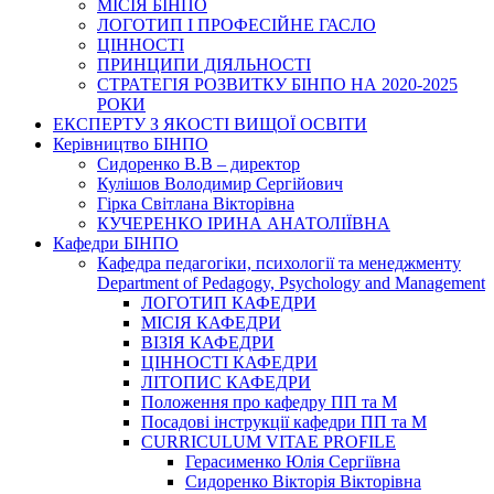
МІСІЯ БІНПО
ЛОГОТИП І ПРОФЕСІЙНЕ ГАСЛО
ЦІННОСТІ
ПРИНЦИПИ ДІЯЛЬНОСТІ
СТРАТЕГІЯ РОЗВИТКУ БІНПО НА 2020-2025
РОКИ
ЕКСПЕРТУ З ЯКОСТІ ВИЩОЇ ОСВІТИ
Керівництво БІНПО
Сидоренко В.В – директор
Кулішов Володимир Сергійович
Гірка Світлана Вікторівна
КУЧЕРЕНКО ІРИНА АНАТОЛІЇВНА
Кафедри БІНПО
Кафедра педагогіки, психології та менеджменту
Department of Pedagogy, Psychology and Management
ЛОГОТИП КАФЕДРИ
МІСІЯ КАФЕДРИ
ВІЗІЯ КАФЕДРИ
ЦІННОСТІ КАФЕДРИ
ЛІТОПИС КАФЕДРИ
Положення про кафедру ПП та М
Посадові інструкції кафедри ПП та М
CURRICULUM VITAE PROFILE
Герасименко Юлія Сергіївна
Сидоренко Вікторія Вікторівна