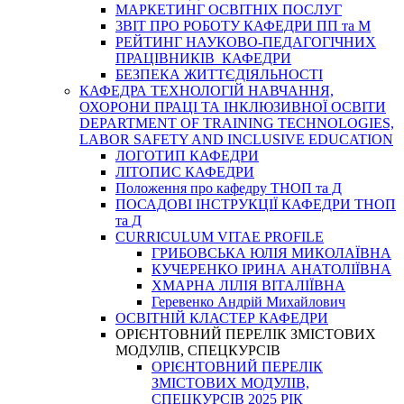
МАРКЕТИНГ ОСВІТНІХ ПОСЛУГ
3BIT ПРО РОБОТУ КАФЕДРИ ПП та М
РЕЙТИНГ НАУКОВО-ПЕДАГОГІЧНИХ
ПРАЦІВНИКІВ КАФЕДРИ
БЕЗПЕКА ЖИТТЄДІЯЛЬНОСТІ
КАФЕДРА ТЕХНОЛОГІЙ НАВЧАННЯ,
ОХОРОНИ ПРАЦІ ТА ІНКЛЮЗИВНОЇ ОСВІТИ
DEPARTMENT OF TRAINING TECHNOLOGIES,
LABOR SAFETY AND INCLUSIVE EDUCATION
ЛОГОТИП КАФЕДРИ
ЛІТОПИС КАФЕДРИ
Положення про кафедру ТНОП та Д
ПОСАДОВІ ІНСТРУКЦІЇ КАФЕДРИ ТНОП
та Д
CURRICULUM VITAE PROFILE
ГРИБОВСЬКА ЮЛІЯ МИКОЛАЇВНА
КУЧЕРЕНКО ІРИНА АНАТОЛІЇВНА
ХМАРНА ЛІЛІЯ ВІТАЛІЇВНА
Геревенко Андрій Михайлович
ОСВІТНІЙ КЛАСТЕР КАФЕДРИ
ОРІЄНТОВНИЙ ПЕРЕЛІК ЗМІСТОВИХ
МОДУЛІВ, СПЕЦКУРСІВ
ОРІЄНТОВНИЙ ПЕРЕЛІК
ЗМІСТОВИХ МОДУЛІВ,
СПЕЦКУРСІВ 2025 РІК