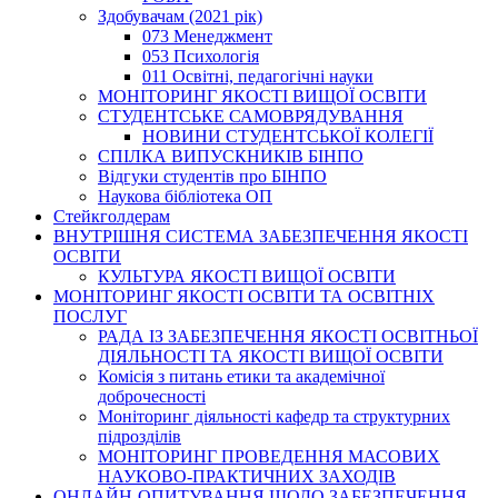
Здобувачам (2021 рік)
073 Менеджмент
053 Психологія
011 Освітні, педагогічні науки
МОНІТОРИНГ ЯКОСТІ ВИЩОЇ ОСВІТИ
СТУДЕНТСЬКЕ САМОВРЯДУВАННЯ
НОВИНИ СТУДЕНТСЬКОЇ КОЛЕГІЇ
СПІЛКА ВИПУСКНИКІВ БІНПО
Відгуки студентів про БІНПО
Наукова бібліотека ОП
Стейкголдерам
ВНУТРІШНЯ СИСТЕМА ЗАБЕЗПЕЧЕННЯ ЯКОСТІ
ОСВІТИ
КУЛЬТУРА ЯКОСТІ ВИЩОЇ ОСВІТИ
МОНІТОРИНГ ЯКОСТІ ОСВІТИ ТА ОСВІТНІХ
ПОСЛУГ
РАДА ІЗ ЗАБЕЗПЕЧЕННЯ ЯКОСТІ ОСВІТНЬОЇ
ДІЯЛЬНОСТІ ТА ЯКОСТІ ВИЩОЇ ОСВІТИ
Комісія з питань етики та академічної
доброчесності
Моніторинг діяльності кафедр та структурних
підрозділів
МОНІТОРИНГ ПРОВЕДЕННЯ МАСОВИХ
НАУКОВО-ПРАКТИЧНИХ ЗАХОДІВ
ОНЛАЙН-ОПИТУВАННЯ ЩОДО ЗАБЕЗПЕЧЕННЯ