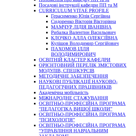
Посадові інструкції кафедри ПП та М
CURRICULUM VITAE PROFILE
Герасименко Юлія Сергіївна
Сидоренко Вікторія Вікторівна
МАМЧУР ЛІДІЯ ІВАНІВНА
Рибалка Валентин Васильович
КЛОЧКО АЛЛА ОЛЕКСІЇВНА
Кулішов Володимир Сергійович
ПАХОМОВ ІЛЛЯ
ВОЛОДИМИРОВИЧ
ОСВІТНІЙ КЛАСТЕР КАФЕДРИ
ОРІЄНТОВНИЙ ПЕРЕЛІК ЗМІСТОВИХ
МОДУЛІВ, СПЕЦКУРСІВ
МЕТОДИЧНЕ ЗАБЕЗПЕЧЕННЯ
НАУКОВІ ПУБЛІКАЦІЇ НАУКОВО-
ПЕДАГОГІЧНИХ ПРАЦІВНИКІВ
Академічна мобільність
МІЖНАРОДНЕ СТАЖУВАННЯ
ОСВІТНЬО-ПРОФЕСІЙНА ПРОГРАМА
“ПЕДАГОГІКА ВИЩОЇ ШКОЛИ”
ОСВІТНЬО-ПРОФЕСІЙНА ПРОГРАМА
“ПСИХОЛОГІЯ”
ОСВІТНЬО-ПРОФЕСІЙНА ПРОГРАМА
“УПРАВЛІННЯ НАВЧАЛЬНИМ