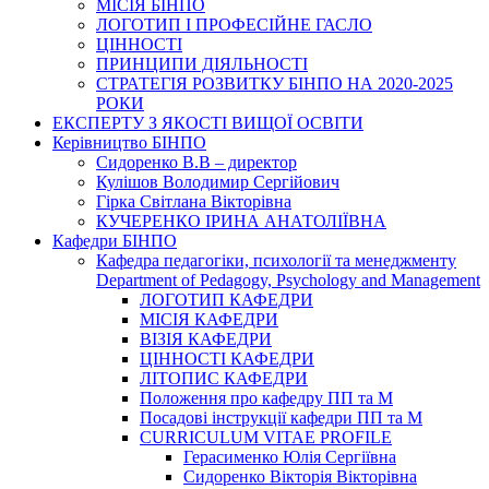
МІСІЯ БІНПО
ЛОГОТИП І ПРОФЕСІЙНЕ ГАСЛО
ЦІННОСТІ
ПРИНЦИПИ ДІЯЛЬНОСТІ
СТРАТЕГІЯ РОЗВИТКУ БІНПО НА 2020-2025
РОКИ
ЕКСПЕРТУ З ЯКОСТІ ВИЩОЇ ОСВІТИ
Керівництво БІНПО
Сидоренко В.В – директор
Кулішов Володимир Сергійович
Гірка Світлана Вікторівна
КУЧЕРЕНКО ІРИНА АНАТОЛІЇВНА
Кафедри БІНПО
Кафедра педагогіки, психології та менеджменту
Department of Pedagogy, Psychology and Management
ЛОГОТИП КАФЕДРИ
МІСІЯ КАФЕДРИ
ВІЗІЯ КАФЕДРИ
ЦІННОСТІ КАФЕДРИ
ЛІТОПИС КАФЕДРИ
Положення про кафедру ПП та М
Посадові інструкції кафедри ПП та М
CURRICULUM VITAE PROFILE
Герасименко Юлія Сергіївна
Сидоренко Вікторія Вікторівна