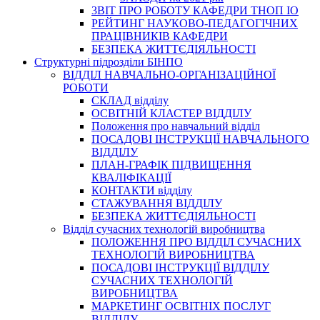
3BIT ПРО РОБОТУ КАФЕДРИ ТНОП ІО
РЕЙТИНГ НАУКОВО-ПЕДАГОГІЧНИХ
ПРАЦІВНИКІВ КАФЕДРИ
БЕЗПЕКА ЖИТТЄДІЯЛЬНОСТІ
Структурні підрозділи БІНПО
ВІДДІЛ НАВЧАЛЬНО-ОРГАНІЗАЦІЙНОЇ
РОБОТИ
СКЛАД відділу
ОСВІТНІЙ КЛАСТЕР ВІДДІЛУ
Положення про навчальний вiддiл
ПОСАДОВІ ІНСТРУКЦІЇ НАВЧАЛЬНОГО
ВІДДІЛУ
ПЛАН-ГРАФІК ПІДВИЩЕННЯ
КВАЛІФІКАЦІЇ
КОНТАКТИ відділу
СТАЖУВАННЯ ВІДДІЛУ
БЕЗПЕКА ЖИТТЄДІЯЛЬНОСТІ
Відділ сучасних технологій виробництва
ПОЛОЖЕННЯ ПРО ВІДДІЛ СУЧАСНИХ
ТЕХНОЛОГІЙ ВИРОБНИЦТВА
ПОСАДОВІ ІНСТРУКЦІЇ ВІДДІЛУ
СУЧАСНИХ ТЕХНОЛОГІЙ
ВИРОБНИЦТВА
МАРКЕТИНГ ОСВІТНІХ ПОСЛУГ
ВІДДІЛУ