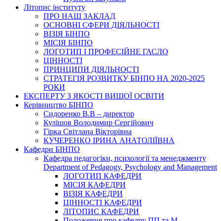
Літопис інституту
ПРО НАШ ЗАКЛАД
ОСНОВНІ СФЕРИ ДІЯЛЬНОСТІ
ВІЗІЯ БІНПО
МІСІЯ БІНПО
ЛОГОТИП І ПРОФЕСІЙНЕ ГАСЛО
ЦІННОСТІ
ПРИНЦИПИ ДІЯЛЬНОСТІ
СТРАТЕГІЯ РОЗВИТКУ БІНПО НА 2020-2025
РОКИ
ЕКСПЕРТУ З ЯКОСТІ ВИЩОЇ ОСВІТИ
Керівництво БІНПО
Сидоренко В.В – директор
Кулішов Володимир Сергійович
Гірка Світлана Вікторівна
КУЧЕРЕНКО ІРИНА АНАТОЛІЇВНА
Кафедри БІНПО
Кафедра педагогіки, психології та менеджменту
Department of Pedagogy, Psychology and Management
ЛОГОТИП КАФЕДРИ
МІСІЯ КАФЕДРИ
ВІЗІЯ КАФЕДРИ
ЦІННОСТІ КАФЕДРИ
ЛІТОПИС КАФЕДРИ
Положення про кафедру ПП та М