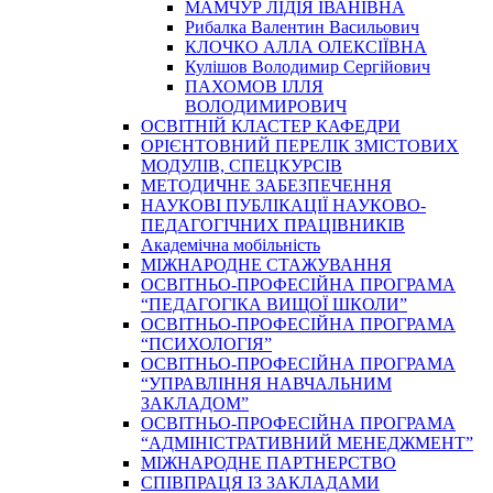
МАМЧУР ЛІДІЯ ІВАНІВНА
Рибалка Валентин Васильович
КЛОЧКО АЛЛА ОЛЕКСІЇВНА
Кулішов Володимир Сергійович
ПАХОМОВ ІЛЛЯ
ВОЛОДИМИРОВИЧ
ОСВІТНІЙ КЛАСТЕР КАФЕДРИ
ОРІЄНТОВНИЙ ПЕРЕЛІК ЗМІСТОВИХ
МОДУЛІВ, СПЕЦКУРСІВ
МЕТОДИЧНЕ ЗАБЕЗПЕЧЕННЯ
НАУКОВІ ПУБЛІКАЦІЇ НАУКОВО-
ПЕДАГОГІЧНИХ ПРАЦІВНИКІВ
Академічна мобільність
МІЖНАРОДНЕ СТАЖУВАННЯ
ОСВІТНЬО-ПРОФЕСІЙНА ПРОГРАМА
“ПЕДАГОГІКА ВИЩОЇ ШКОЛИ”
ОСВІТНЬО-ПРОФЕСІЙНА ПРОГРАМА
“ПСИХОЛОГІЯ”
ОСВІТНЬО-ПРОФЕСІЙНА ПРОГРАМА
“УПРАВЛІННЯ НАВЧАЛЬНИМ
ЗАКЛАДОМ”
ОСВІТНЬО-ПРОФЕСІЙНА ПРОГРАМА
“АДМІНІСТРАТИВНИЙ МЕНЕДЖМЕНТ”
МІЖНАРОДНЕ ПАРТНЕРСТВО
СПІВПРАЦЯ ІЗ ЗАКЛАДАМИ