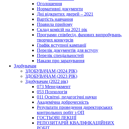
Оголошення
Нормативні документи
Дні відкритих дверей – 2021
Вартість навчання
Правила прийому
Склад комісій на 2021 рік
Програми співбесід, фахових випробувань,
творчих конкурсів
Графік вступної кампанії
Перелік документів для вступу
Перелік спеціальностей
Накази про зарахування
Здобувачам
ЗДОБУВАЧАМ (2024 РІК)
ЗДОБУВАЧАМ (2023 РІК)
Здобувачам (2022 рік)
073 Менеджмент
053 Психологія
011 Освітні, педагогічні науки
Академічна доброчесність
Результати проведення директорських
контрольних робіт з ОП
ГОСТЬОВІ ЛЕКЦІЇ
РЕПОЗИТАРІЙ КВАЛІФІКАЦІЙНИХ
РОБІТ