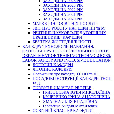
ЗАХОДИ НА 2025 РІК
ЗАХОДИ НА 2023 РІК
ЗАХОДИ НА 2022 РІК
ЗАХОДИ НА 2021 РІК
ЗАХОДИ НА 2020 РІК
МАРКЕТИНГ ОСВІТНІХ ПОСЛУГ
3BIT ПРО РОБОТУ КАФЕДРИ ПП та М
РЕЙТИНГ НАУКОВО-ПЕДАГОГІЧНИХ
ПРАЦІВНИКІВ КАФЕДРИ
БЕЗПЕКА ЖИТТЄДІЯЛЬНОСТІ
КАФЕДРА ТЕХНОЛОГІЙ НАВЧАННЯ,
ОХОРОНИ ПРАЦІ ТА ІНКЛЮЗИВНОЇ ОСВІТИ
DEPARTMENT OF TRAINING TECHNOLOGIES,
LABOR SAFETY AND INCLUSIVE EDUCATION
ЛОГОТИП КАФЕДРИ
ЛІТОПИС КАФЕДРИ
Положення про кафедру ТНОП та Д
ПОСАДОВІ ІНСТРУКЦІЇ КАФЕДРИ ТНОП
та Д
CURRICULUM VITAE PROFILE
ГРИБОВСЬКА ЮЛІЯ МИКОЛАЇВНА
КУЧЕРЕНКО ІРИНА АНАТОЛІЇВНА
ХМАРНА ЛІЛІЯ ВІТАЛІЇВНА
Геревенко Андрій Михайлович
ОСВІТНІЙ КЛАСТЕР КАФЕДРИ