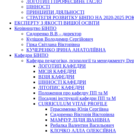
ЛОГОТИП І ПРОФЕСІЙНЕ ГАСЛО
ЦІННОСТІ
ПРИНЦИПИ ДІЯЛЬНОСТІ
СТРАТЕГІЯ РОЗВИТКУ БІНПО НА 2020-2025 РО
ЕКСПЕРТУ З ЯКОСТІ ВИЩОЇ ОСВІТИ
Керівництво БІНПО
Сидоренко В.В – директор
Кулішов Володимир Сергійович
Гірка Світлана Вікторівна
КУЧЕРЕНКО ІРИНА АНАТОЛІЇВНА
Кафедри БІНПО
Кафедра педагогіки, психології та менеджменту Dep
ЛОГОТИП КАФЕДРИ
МІСІЯ КАФЕДРИ
ВІЗІЯ КАФЕДРИ
ЦІННОСТІ КАФЕДРИ
ЛІТОПИС КАФЕДРИ
Положення про кафедру ПП та М
Посадові інструкції кафедри ПП та М
CURRICULUM VITAE PROFILE
Герасименко Юлія Сергіївна
Сидоренко Вікторія Вікторівна
МАМЧУР ЛІДІЯ ІВАНІВНА
Рибалка Валентин Васильович
КЛОЧКО АЛЛА ОЛЕКСІЇВНА