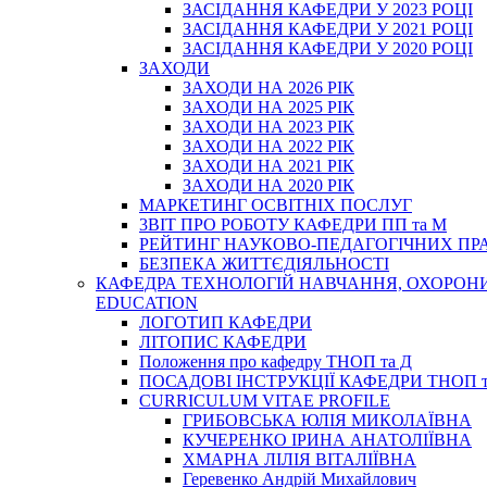
ЗАСІДАННЯ КАФЕДРИ У 2023 РОЦІ
ЗАСІДАННЯ КАФЕДРИ У 2021 РОЦІ
ЗАСІДАННЯ КАФЕДРИ У 2020 РОЦІ
ЗАХОДИ
ЗАХОДИ НА 2026 РІК
ЗАХОДИ НА 2025 РІК
ЗАХОДИ НА 2023 РІК
ЗАХОДИ НА 2022 РІК
ЗАХОДИ НА 2021 РІК
ЗАХОДИ НА 2020 РІК
МАРКЕТИНГ ОСВІТНІХ ПОСЛУГ
3BIT ПРО РОБОТУ КАФЕДРИ ПП та М
РЕЙТИНГ НАУКОВО-ПЕДАГОГІЧНИХ ПР
БЕЗПЕКА ЖИТТЄДІЯЛЬНОСТІ
КАФЕДРА ТЕХНОЛОГІЙ НАВЧАННЯ, ОХОРОНИ 
EDUCATION
ЛОГОТИП КАФЕДРИ
ЛІТОПИС КАФЕДРИ
Положення про кафедру ТНОП та Д
ПОСАДОВІ ІНСТРУКЦІЇ КАФЕДРИ ТНОП т
CURRICULUM VITAE PROFILE
ГРИБОВСЬКА ЮЛІЯ МИКОЛАЇВНА
КУЧЕРЕНКО ІРИНА АНАТОЛІЇВНА
ХМАРНА ЛІЛІЯ ВІТАЛІЇВНА
Геревенко Андрій Михайлович