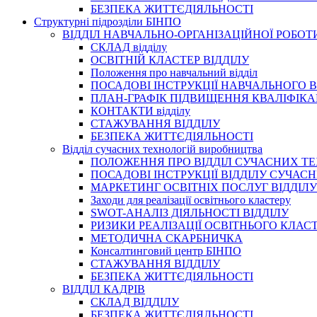
БЕЗПЕКА ЖИТТЄДІЯЛЬНОСТІ
Структурні підрозділи БІНПО
ВІДДІЛ НАВЧАЛЬНО-ОРГАНІЗАЦІЙНОЇ РОБОТ
СКЛАД відділу
ОСВІТНІЙ КЛАСТЕР ВІДДІЛУ
Положення про навчальний вiддiл
ПОСАДОВІ ІНСТРУКЦІЇ НАВЧАЛЬНОГО В
ПЛАН-ГРАФІК ПІДВИЩЕННЯ КВАЛІФІКА
КОНТАКТИ відділу
СТАЖУВАННЯ ВІДДІЛУ
БЕЗПЕКА ЖИТТЄДІЯЛЬНОСТІ
Відділ сучасних технологій виробництва
ПОЛОЖЕННЯ ПРО ВІДДІЛ СУЧАСНИХ Т
ПОСАДОВІ ІНСТРУКЦІЇ ВІДДІЛУ СУЧА
МАРКЕТИНГ ОСВІТНІХ ПОСЛУГ ВІДДІЛУ
Заходи для реалізації освітнього кластеру
SWOT-АНАЛІЗ ДІЯЛЬНОСТІ ВІДДІЛУ
РИЗИКИ РЕАЛІЗАЦІЇ ОСВІТНЬОГО КЛАС
МЕТОДИЧНА СКАРБНИЧКА
Консалтинговий центр БІНПО
СТАЖУВАННЯ ВІДДІЛУ
БЕЗПЕКА ЖИТТЄДІЯЛЬНОСТІ
ВІДДІЛ КАДРІВ
СКЛАД ВІДДІЛУ
БЕЗПЕКА ЖИТТЄДІЯЛЬНОСТІ