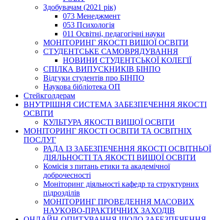
Здобувачам (2021 рік)
073 Менеджмент
053 Психологія
011 Освітні, педагогічні науки
МОНІТОРИНГ ЯКОСТІ ВИЩОЇ ОСВІТИ
СТУДЕНТСЬКЕ САМОВРЯДУВАННЯ
НОВИНИ СТУДЕНТСЬКОЇ КОЛЕГІЇ
СПІЛКА ВИПУСКНИКІВ БІНПО
Відгуки студентів про БІНПО
Наукова бібліотека ОП
Стейкголдерам
ВНУТРІШНЯ СИСТЕМА ЗАБЕЗПЕЧЕННЯ ЯКОСТІ
ОСВІТИ
КУЛЬТУРА ЯКОСТІ ВИЩОЇ ОСВІТИ
МОНІТОРИНГ ЯКОСТІ ОСВІТИ ТА ОСВІТНІХ
ПОСЛУГ
РАДА ІЗ ЗАБЕЗПЕЧЕННЯ ЯКОСТІ ОСВІТНЬОЇ
ДІЯЛЬНОСТІ ТА ЯКОСТІ ВИЩОЇ ОСВІТИ
Комісія з питань етики та академічної
доброчесності
Моніторинг діяльності кафедр та структурних
підрозділів
МОНІТОРИНГ ПРОВЕДЕННЯ МАСОВИХ
НАУКОВО-ПРАКТИЧНИХ ЗАХОДІВ
ОНЛАЙН-ОПИТУВАННЯ ЩОДО ЗАБЕЗПЕЧЕННЯ