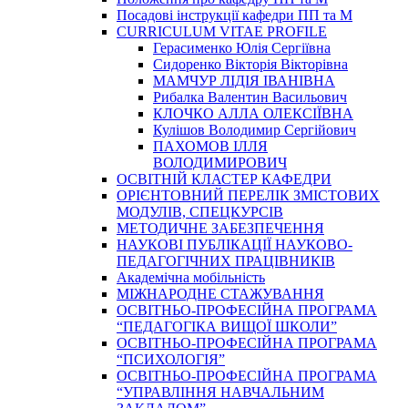
Посадові інструкції кафедри ПП та М
CURRICULUM VITAE PROFILE
Герасименко Юлія Сергіївна
Сидоренко Вікторія Вікторівна
МАМЧУР ЛІДІЯ ІВАНІВНА
Рибалка Валентин Васильович
КЛОЧКО АЛЛА ОЛЕКСІЇВНА
Кулішов Володимир Сергійович
ПАХОМОВ ІЛЛЯ
ВОЛОДИМИРОВИЧ
ОСВІТНІЙ КЛАСТЕР КАФЕДРИ
ОРІЄНТОВНИЙ ПЕРЕЛІК ЗМІСТОВИХ
МОДУЛІВ, СПЕЦКУРСІВ
МЕТОДИЧНЕ ЗАБЕЗПЕЧЕННЯ
НАУКОВІ ПУБЛІКАЦІЇ НАУКОВО-
ПЕДАГОГІЧНИХ ПРАЦІВНИКІВ
Академічна мобільність
МІЖНАРОДНЕ СТАЖУВАННЯ
ОСВІТНЬО-ПРОФЕСІЙНА ПРОГРАМА
“ПЕДАГОГІКА ВИЩОЇ ШКОЛИ”
ОСВІТНЬО-ПРОФЕСІЙНА ПРОГРАМА
“ПСИХОЛОГІЯ”
ОСВІТНЬО-ПРОФЕСІЙНА ПРОГРАМА
“УПРАВЛІННЯ НАВЧАЛЬНИМ