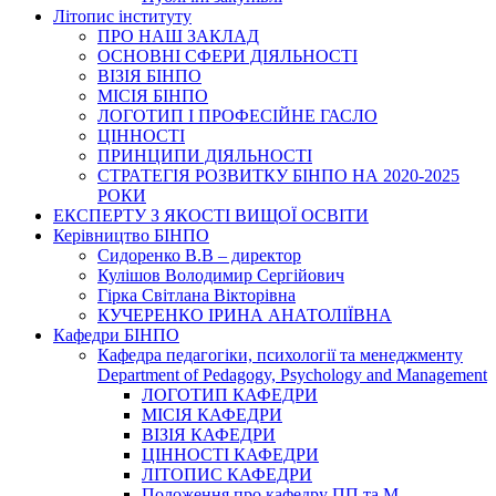
Літопис інституту
ПРО НАШ ЗАКЛАД
ОСНОВНІ СФЕРИ ДІЯЛЬНОСТІ
ВІЗІЯ БІНПО
МІСІЯ БІНПО
ЛОГОТИП І ПРОФЕСІЙНЕ ГАСЛО
ЦІННОСТІ
ПРИНЦИПИ ДІЯЛЬНОСТІ
СТРАТЕГІЯ РОЗВИТКУ БІНПО НА 2020-2025
РОКИ
ЕКСПЕРТУ З ЯКОСТІ ВИЩОЇ ОСВІТИ
Керівництво БІНПО
Сидоренко В.В – директор
Кулішов Володимир Сергійович
Гірка Світлана Вікторівна
КУЧЕРЕНКО ІРИНА АНАТОЛІЇВНА
Кафедри БІНПО
Кафедра педагогіки, психології та менеджменту
Department of Pedagogy, Psychology and Management
ЛОГОТИП КАФЕДРИ
МІСІЯ КАФЕДРИ
ВІЗІЯ КАФЕДРИ
ЦІННОСТІ КАФЕДРИ
ЛІТОПИС КАФЕДРИ
Положення про кафедру ПП та М