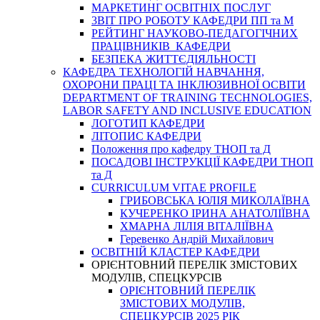
МАРКЕТИНГ ОСВІТНІХ ПОСЛУГ
3BIT ПРО РОБОТУ КАФЕДРИ ПП та М
РЕЙТИНГ НАУКОВО-ПЕДАГОГІЧНИХ
ПРАЦІВНИКІВ КАФЕДРИ
БЕЗПЕКА ЖИТТЄДІЯЛЬНОСТІ
КАФЕДРА ТЕХНОЛОГІЙ НАВЧАННЯ,
ОХОРОНИ ПРАЦІ ТА ІНКЛЮЗИВНОЇ ОСВІТИ
DEPARTMENT OF TRAINING TECHNOLOGIES,
LABOR SAFETY AND INCLUSIVE EDUCATION
ЛОГОТИП КАФЕДРИ
ЛІТОПИС КАФЕДРИ
Положення про кафедру ТНОП та Д
ПОСАДОВІ ІНСТРУКЦІЇ КАФЕДРИ ТНОП
та Д
CURRICULUM VITAE PROFILE
ГРИБОВСЬКА ЮЛІЯ МИКОЛАЇВНА
КУЧЕРЕНКО ІРИНА АНАТОЛІЇВНА
ХМАРНА ЛІЛІЯ ВІТАЛІЇВНА
Геревенко Андрій Михайлович
ОСВІТНІЙ КЛАСТЕР КАФЕДРИ
ОРІЄНТОВНИЙ ПЕРЕЛІК ЗМІСТОВИХ
МОДУЛІВ, СПЕЦКУРСІВ
ОРІЄНТОВНИЙ ПЕРЕЛІК
ЗМІСТОВИХ МОДУЛІВ,
СПЕЦКУРСІВ 2025 РІК