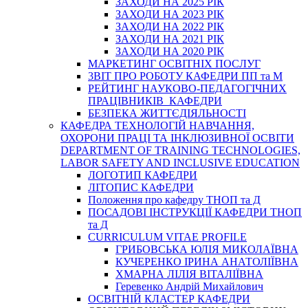
ЗАХОДИ НА 2025 РІК
ЗАХОДИ НА 2023 РІК
ЗАХОДИ НА 2022 РІК
ЗАХОДИ НА 2021 РІК
ЗАХОДИ НА 2020 РІК
МАРКЕТИНГ ОСВІТНІХ ПОСЛУГ
3BIT ПРО РОБОТУ КАФЕДРИ ПП та М
РЕЙТИНГ НАУКОВО-ПЕДАГОГІЧНИХ
ПРАЦІВНИКІВ КАФЕДРИ
БЕЗПЕКА ЖИТТЄДІЯЛЬНОСТІ
КАФЕДРА ТЕХНОЛОГІЙ НАВЧАННЯ,
ОХОРОНИ ПРАЦІ ТА ІНКЛЮЗИВНОЇ ОСВІТИ
DEPARTMENT OF TRAINING TECHNOLOGIES,
LABOR SAFETY AND INCLUSIVE EDUCATION
ЛОГОТИП КАФЕДРИ
ЛІТОПИС КАФЕДРИ
Положення про кафедру ТНОП та Д
ПОСАДОВІ ІНСТРУКЦІЇ КАФЕДРИ ТНОП
та Д
CURRICULUM VITAE PROFILE
ГРИБОВСЬКА ЮЛІЯ МИКОЛАЇВНА
КУЧЕРЕНКО ІРИНА АНАТОЛІЇВНА
ХМАРНА ЛІЛІЯ ВІТАЛІЇВНА
Геревенко Андрій Михайлович
ОСВІТНІЙ КЛАСТЕР КАФЕДРИ