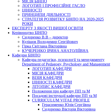
МІСІЯ БІНПО
ЛОГОТИП І ПРОФЕСІЙНЕ ГАСЛО
ЦІННОСТІ
ПРИНЦИПИ ДІЯЛЬНОСТІ
СТРАТЕГІЯ РОЗВИТКУ БІНПО НА 2020-2025
РОКИ
ЕКСПЕРТУ З ЯКОСТІ ВИЩОЇ ОСВІТИ
Керівництво БІНПО
Сидоренко В.В – директор
Кулішов Володимир Сергійович
Гірка Світлана Вікторівна
КУЧЕРЕНКО ІРИНА АНАТОЛІЇВНА
Кафедри БІНПО
Кафедра педагогіки, психології та менеджменту
Department of Pedagogy, Psychology and Management
ЛОГОТИП КАФЕДРИ
МІСІЯ КАФЕДРИ
ВІЗІЯ КАФЕДРИ
ЦІННОСТІ КАФЕДРИ
ЛІТОПИС КАФЕДРИ
Положення про кафедру ПП та М
Посадові інструкції кафедри ПП та М
CURRICULUM VITAE PROFILE
Герасименко Юлія Сергіївна
Сидоренко Вікторія Вікторівна