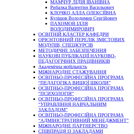
МАМЧУР ЛІДІЯ ІВАНІВНА
Рибалка Валентин Васильович
КЛОЧКО АЛЛА ОЛЕКСІЇВНА
Кулішов Володимир Сергійович
ПАХОМОВ ІЛЛЯ
ВОЛОДИМИРОВИЧ
ОСВІТНІЙ КЛАСТЕР КАФЕДРИ
ОРІЄНТОВНИЙ ПЕРЕЛІК ЗМІСТОВИХ
МОДУЛІВ, СПЕЦКУРСІВ
МЕТОДИЧНЕ ЗАБЕЗПЕЧЕННЯ
НАУКОВІ ПУБЛІКАЦІЇ НАУКОВО-
ПЕДАГОГІЧНИХ ПРАЦІВНИКІВ
Академічна мобільність
МІЖНАРОДНЕ СТАЖУВАННЯ
ОСВІТНЬО-ПРОФЕСІЙНА ПРОГРАМА
“ПЕДАГОГІКА ВИЩОЇ ШКОЛИ”
ОСВІТНЬО-ПРОФЕСІЙНА ПРОГРАМА
“ПСИХОЛОГІЯ”
ОСВІТНЬО-ПРОФЕСІЙНА ПРОГРАМА
“УПРАВЛІННЯ НАВЧАЛЬНИМ
ЗАКЛАДОМ”
ОСВІТНЬО-ПРОФЕСІЙНА ПРОГРАМА
“АДМІНІСТРАТИВНИЙ МЕНЕДЖМЕНТ”
МІЖНАРОДНЕ ПАРТНЕРСТВО
СПІВПРАЦЯ ІЗ ЗАКЛАДАМИ