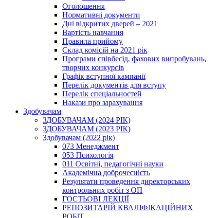
Оголошення
Нормативні документи
Дні відкритих дверей – 2021
Вартість навчання
Правила прийому
Склад комісій на 2021 рік
Програми співбесід, фахових випробувань,
творчих конкурсів
Графік вступної кампанії
Перелік документів для вступу
Перелік спеціальностей
Накази про зарахування
Здобувачам
ЗДОБУВАЧАМ (2024 РІК)
ЗДОБУВАЧАМ (2023 РІК)
Здобувачам (2022 рік)
073 Менеджмент
053 Психологія
011 Освітні, педагогічні науки
Академічна доброчесність
Результати проведення директорських
контрольних робіт з ОП
ГОСТЬОВІ ЛЕКЦІЇ
РЕПОЗИТАРІЙ КВАЛІФІКАЦІЙНИХ
РОБІТ