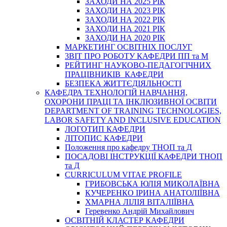
ЗАХОДИ НА 2025 РІК
ЗАХОДИ НА 2023 РІК
ЗАХОДИ НА 2022 РІК
ЗАХОДИ НА 2021 РІК
ЗАХОДИ НА 2020 РІК
МАРКЕТИНГ ОСВІТНІХ ПОСЛУГ
3BIT ПРО РОБОТУ КАФЕДРИ ПП та М
РЕЙТИНГ НАУКОВО-ПЕДАГОГІЧНИХ
ПРАЦІВНИКІВ КАФЕДРИ
БЕЗПЕКА ЖИТТЄДІЯЛЬНОСТІ
КАФЕДРА ТЕХНОЛОГІЙ НАВЧАННЯ,
ОХОРОНИ ПРАЦІ ТА ІНКЛЮЗИВНОЇ ОСВІТИ
DEPARTMENT OF TRAINING TECHNOLOGIES,
LABOR SAFETY AND INCLUSIVE EDUCATION
ЛОГОТИП КАФЕДРИ
ЛІТОПИС КАФЕДРИ
Положення про кафедру ТНОП та Д
ПОСАДОВІ ІНСТРУКЦІЇ КАФЕДРИ ТНОП
та Д
CURRICULUM VITAE PROFILE
ГРИБОВСЬКА ЮЛІЯ МИКОЛАЇВНА
КУЧЕРЕНКО ІРИНА АНАТОЛІЇВНА
ХМАРНА ЛІЛІЯ ВІТАЛІЇВНА
Геревенко Андрій Михайлович
ОСВІТНІЙ КЛАСТЕР КАФЕДРИ