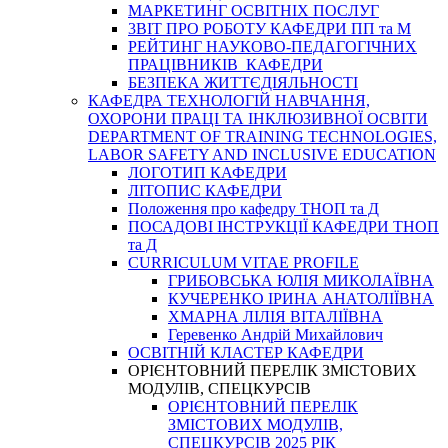
МАРКЕТИНГ ОСВІТНІХ ПОСЛУГ
3BIT ПРО РОБОТУ КАФЕДРИ ПП та М
РЕЙТИНГ НАУКОВО-ПЕДАГОГІЧНИХ
ПРАЦІВНИКІВ КАФЕДРИ
БЕЗПЕКА ЖИТТЄДІЯЛЬНОСТІ
КАФЕДРА ТЕХНОЛОГІЙ НАВЧАННЯ,
ОХОРОНИ ПРАЦІ ТА ІНКЛЮЗИВНОЇ ОСВІТИ
DEPARTMENT OF TRAINING TECHNOLOGIES,
LABOR SAFETY AND INCLUSIVE EDUCATION
ЛОГОТИП КАФЕДРИ
ЛІТОПИС КАФЕДРИ
Положення про кафедру ТНОП та Д
ПОСАДОВІ ІНСТРУКЦІЇ КАФЕДРИ ТНОП
та Д
CURRICULUM VITAE PROFILE
ГРИБОВСЬКА ЮЛІЯ МИКОЛАЇВНА
КУЧЕРЕНКО ІРИНА АНАТОЛІЇВНА
ХМАРНА ЛІЛІЯ ВІТАЛІЇВНА
Геревенко Андрій Михайлович
ОСВІТНІЙ КЛАСТЕР КАФЕДРИ
ОРІЄНТОВНИЙ ПЕРЕЛІК ЗМІСТОВИХ
МОДУЛІВ, СПЕЦКУРСІВ
ОРІЄНТОВНИЙ ПЕРЕЛІК
ЗМІСТОВИХ МОДУЛІВ,
СПЕЦКУРСІВ 2025 РІК