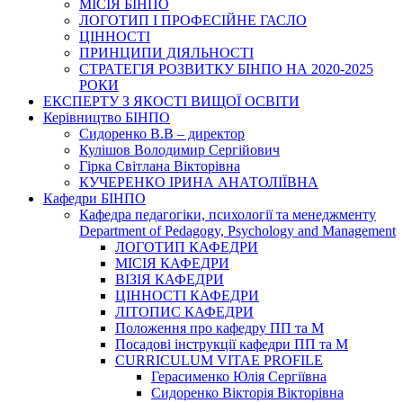
МІСІЯ БІНПО
ЛОГОТИП І ПРОФЕСІЙНЕ ГАСЛО
ЦІННОСТІ
ПРИНЦИПИ ДІЯЛЬНОСТІ
СТРАТЕГІЯ РОЗВИТКУ БІНПО НА 2020-2025
РОКИ
ЕКСПЕРТУ З ЯКОСТІ ВИЩОЇ ОСВІТИ
Керівництво БІНПО
Сидоренко В.В – директор
Кулішов Володимир Сергійович
Гірка Світлана Вікторівна
КУЧЕРЕНКО ІРИНА АНАТОЛІЇВНА
Кафедри БІНПО
Кафедра педагогіки, психології та менеджменту
Department of Pedagogy, Psychology and Management
ЛОГОТИП КАФЕДРИ
МІСІЯ КАФЕДРИ
ВІЗІЯ КАФЕДРИ
ЦІННОСТІ КАФЕДРИ
ЛІТОПИС КАФЕДРИ
Положення про кафедру ПП та М
Посадові інструкції кафедри ПП та М
CURRICULUM VITAE PROFILE
Герасименко Юлія Сергіївна
Сидоренко Вікторія Вікторівна