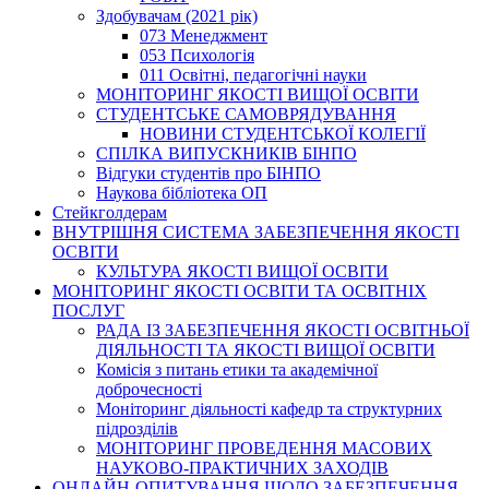
Здобувачам (2021 рік)
073 Менеджмент
053 Психологія
011 Освітні, педагогічні науки
МОНІТОРИНГ ЯКОСТІ ВИЩОЇ ОСВІТИ
СТУДЕНТСЬКЕ САМОВРЯДУВАННЯ
НОВИНИ СТУДЕНТСЬКОЇ КОЛЕГІЇ
СПІЛКА ВИПУСКНИКІВ БІНПО
Відгуки студентів про БІНПО
Наукова бібліотека ОП
Стейкголдерам
ВНУТРІШНЯ СИСТЕМА ЗАБЕЗПЕЧЕННЯ ЯКОСТІ
ОСВІТИ
КУЛЬТУРА ЯКОСТІ ВИЩОЇ ОСВІТИ
МОНІТОРИНГ ЯКОСТІ ОСВІТИ ТА ОСВІТНІХ
ПОСЛУГ
РАДА ІЗ ЗАБЕЗПЕЧЕННЯ ЯКОСТІ ОСВІТНЬОЇ
ДІЯЛЬНОСТІ ТА ЯКОСТІ ВИЩОЇ ОСВІТИ
Комісія з питань етики та академічної
доброчесності
Моніторинг діяльності кафедр та структурних
підрозділів
МОНІТОРИНГ ПРОВЕДЕННЯ МАСОВИХ
НАУКОВО-ПРАКТИЧНИХ ЗАХОДІВ
ОНЛАЙН-ОПИТУВАННЯ ЩОДО ЗАБЕЗПЕЧЕННЯ