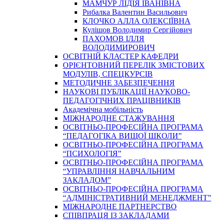
МАМЧУР ЛІДІЯ ІВАНІВНА
Рибалка Валентин Васильович
КЛОЧКО АЛЛА ОЛЕКСІЇВНА
Кулішов Володимир Сергійович
ПАХОМОВ ІЛЛЯ
ВОЛОДИМИРОВИЧ
ОСВІТНІЙ КЛАСТЕР КАФЕДРИ
ОРІЄНТОВНИЙ ПЕРЕЛІК ЗМІСТОВИХ
МОДУЛІВ, СПЕЦКУРСІВ
МЕТОДИЧНЕ ЗАБЕЗПЕЧЕННЯ
НАУКОВІ ПУБЛІКАЦІЇ НАУКОВО-
ПЕДАГОГІЧНИХ ПРАЦІВНИКІВ
Академічна мобільність
МІЖНАРОДНЕ СТАЖУВАННЯ
ОСВІТНЬО-ПРОФЕСІЙНА ПРОГРАМА
“ПЕДАГОГІКА ВИЩОЇ ШКОЛИ”
ОСВІТНЬО-ПРОФЕСІЙНА ПРОГРАМА
“ПСИХОЛОГІЯ”
ОСВІТНЬО-ПРОФЕСІЙНА ПРОГРАМА
“УПРАВЛІННЯ НАВЧАЛЬНИМ
ЗАКЛАДОМ”
ОСВІТНЬО-ПРОФЕСІЙНА ПРОГРАМА
“АДМІНІСТРАТИВНИЙ МЕНЕДЖМЕНТ”
МІЖНАРОДНЕ ПАРТНЕРСТВО
СПІВПРАЦЯ ІЗ ЗАКЛАДАМИ