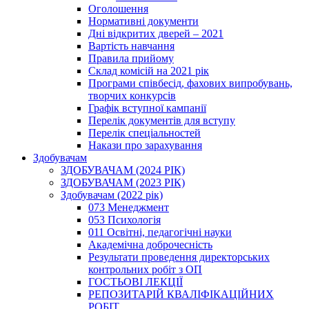
Оголошення
Нормативні документи
Дні відкритих дверей – 2021
Вартість навчання
Правила прийому
Склад комісій на 2021 рік
Програми співбесід, фахових випробувань,
творчих конкурсів
Графік вступної кампанії
Перелік документів для вступу
Перелік спеціальностей
Накази про зарахування
Здобувачам
ЗДОБУВАЧАМ (2024 РІК)
ЗДОБУВАЧАМ (2023 РІК)
Здобувачам (2022 рік)
073 Менеджмент
053 Психологія
011 Освітні, педагогічні науки
Академічна доброчесність
Результати проведення директорських
контрольних робіт з ОП
ГОСТЬОВІ ЛЕКЦІЇ
РЕПОЗИТАРІЙ КВАЛІФІКАЦІЙНИХ
РОБІТ