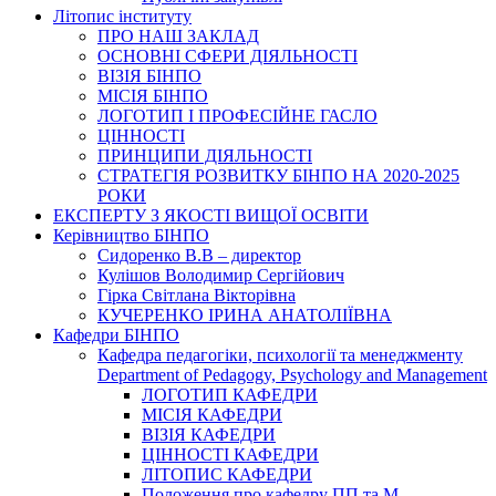
Літопис інституту
ПРО НАШ ЗАКЛАД
ОСНОВНІ СФЕРИ ДІЯЛЬНОСТІ
ВІЗІЯ БІНПО
МІСІЯ БІНПО
ЛОГОТИП І ПРОФЕСІЙНЕ ГАСЛО
ЦІННОСТІ
ПРИНЦИПИ ДІЯЛЬНОСТІ
СТРАТЕГІЯ РОЗВИТКУ БІНПО НА 2020-2025
РОКИ
ЕКСПЕРТУ З ЯКОСТІ ВИЩОЇ ОСВІТИ
Керівництво БІНПО
Сидоренко В.В – директор
Кулішов Володимир Сергійович
Гірка Світлана Вікторівна
КУЧЕРЕНКО ІРИНА АНАТОЛІЇВНА
Кафедри БІНПО
Кафедра педагогіки, психології та менеджменту
Department of Pedagogy, Psychology and Management
ЛОГОТИП КАФЕДРИ
МІСІЯ КАФЕДРИ
ВІЗІЯ КАФЕДРИ
ЦІННОСТІ КАФЕДРИ
ЛІТОПИС КАФЕДРИ
Положення про кафедру ПП та М