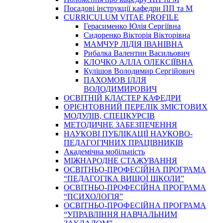
Посадові інструкції кафедри ПП та М
CURRICULUM VITAE PROFILE
Герасименко Юлія Сергіївна
Сидоренко Вікторія Вікторівна
МАМЧУР ЛІДІЯ ІВАНІВНА
Рибалка Валентин Васильович
КЛОЧКО АЛЛА ОЛЕКСІЇВНА
Кулішов Володимир Сергійович
ПАХОМОВ ІЛЛЯ
ВОЛОДИМИРОВИЧ
ОСВІТНІЙ КЛАСТЕР КАФЕДРИ
ОРІЄНТОВНИЙ ПЕРЕЛІК ЗМІСТОВИХ
МОДУЛІВ, СПЕЦКУРСІВ
МЕТОДИЧНЕ ЗАБЕЗПЕЧЕННЯ
НАУКОВІ ПУБЛІКАЦІЇ НАУКОВО-
ПЕДАГОГІЧНИХ ПРАЦІВНИКІВ
Академічна мобільність
МІЖНАРОДНЕ СТАЖУВАННЯ
ОСВІТНЬО-ПРОФЕСІЙНА ПРОГРАМА
“ПЕДАГОГІКА ВИЩОЇ ШКОЛИ”
ОСВІТНЬО-ПРОФЕСІЙНА ПРОГРАМА
“ПСИХОЛОГІЯ”
ОСВІТНЬО-ПРОФЕСІЙНА ПРОГРАМА
“УПРАВЛІННЯ НАВЧАЛЬНИМ