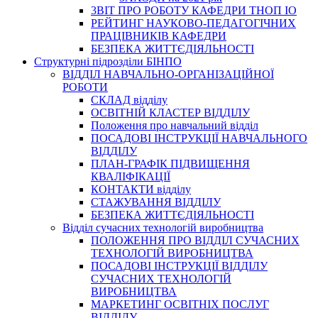
3BIT ПРО РОБОТУ КАФЕДРИ ТНОП ІО
РЕЙТИНГ НАУКОВО-ПЕДАГОГІЧНИХ
ПРАЦІВНИКІВ КАФЕДРИ
БЕЗПЕКА ЖИТТЄДІЯЛЬНОСТІ
Структурні підрозділи БІНПО
ВІДДІЛ НАВЧАЛЬНО-ОРГАНІЗАЦІЙНОЇ
РОБОТИ
СКЛАД відділу
ОСВІТНІЙ КЛАСТЕР ВІДДІЛУ
Положення про навчальний вiддiл
ПОСАДОВІ ІНСТРУКЦІЇ НАВЧАЛЬНОГО
ВІДДІЛУ
ПЛАН-ГРАФІК ПІДВИЩЕННЯ
КВАЛІФІКАЦІЇ
КОНТАКТИ відділу
СТАЖУВАННЯ ВІДДІЛУ
БЕЗПЕКА ЖИТТЄДІЯЛЬНОСТІ
Відділ сучасних технологій виробництва
ПОЛОЖЕННЯ ПРО ВІДДІЛ СУЧАСНИХ
ТЕХНОЛОГІЙ ВИРОБНИЦТВА
ПОСАДОВІ ІНСТРУКЦІЇ ВІДДІЛУ
СУЧАСНИХ ТЕХНОЛОГІЙ
ВИРОБНИЦТВА
МАРКЕТИНГ ОСВІТНІХ ПОСЛУГ
ВІДДІЛУ