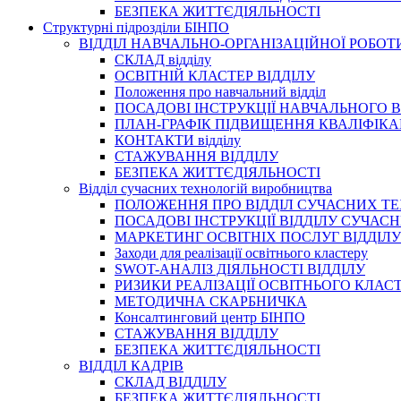
БЕЗПЕКА ЖИТТЄДІЯЛЬНОСТІ
Структурні підрозділи БІНПО
ВІДДІЛ НАВЧАЛЬНО-ОРГАНІЗАЦІЙНОЇ РОБОТ
СКЛАД відділу
ОСВІТНІЙ КЛАСТЕР ВІДДІЛУ
Положення про навчальний вiддiл
ПОСАДОВІ ІНСТРУКЦІЇ НАВЧАЛЬНОГО В
ПЛАН-ГРАФІК ПІДВИЩЕННЯ КВАЛІФІКА
КОНТАКТИ відділу
СТАЖУВАННЯ ВІДДІЛУ
БЕЗПЕКА ЖИТТЄДІЯЛЬНОСТІ
Відділ сучасних технологій виробництва
ПОЛОЖЕННЯ ПРО ВІДДІЛ СУЧАСНИХ Т
ПОСАДОВІ ІНСТРУКЦІЇ ВІДДІЛУ СУЧА
МАРКЕТИНГ ОСВІТНІХ ПОСЛУГ ВІДДІЛУ
Заходи для реалізації освітнього кластеру
SWOT-АНАЛІЗ ДІЯЛЬНОСТІ ВІДДІЛУ
РИЗИКИ РЕАЛІЗАЦІЇ ОСВІТНЬОГО КЛАС
МЕТОДИЧНА СКАРБНИЧКА
Консалтинговий центр БІНПО
СТАЖУВАННЯ ВІДДІЛУ
БЕЗПЕКА ЖИТТЄДІЯЛЬНОСТІ
ВІДДІЛ КАДРІВ
СКЛАД ВІДДІЛУ
БЕЗПЕКА ЖИТТЄДІЯЛЬНОСТІ