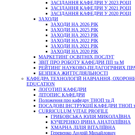
ЗАСІДАННЯ КАФЕДРИ У 2023 РОЦІ
ЗАСІДАННЯ КАФЕДРИ У 2021 РОЦІ
ЗАСІДАННЯ КАФЕДРИ У 2020 РОЦІ
ЗАХОДИ
ЗАХОДИ НА 2026 РІК
ЗАХОДИ НА 2025 РІК
ЗАХОДИ НА 2023 РІК
ЗАХОДИ НА 2022 РІК
ЗАХОДИ НА 2021 РІК
ЗАХОДИ НА 2020 РІК
МАРКЕТИНГ ОСВІТНІХ ПОСЛУГ
3BIT ПРО РОБОТУ КАФЕДРИ ПП та М
РЕЙТИНГ НАУКОВО-ПЕДАГОГІЧНИХ ПР
БЕЗПЕКА ЖИТТЄДІЯЛЬНОСТІ
КАФЕДРА ТЕХНОЛОГІЙ НАВЧАННЯ, ОХОРОНИ 
EDUCATION
ЛОГОТИП КАФЕДРИ
ЛІТОПИС КАФЕДРИ
Положення про кафедру ТНОП та Д
ПОСАДОВІ ІНСТРУКЦІЇ КАФЕДРИ ТНОП т
CURRICULUM VITAE PROFILE
ГРИБОВСЬКА ЮЛІЯ МИКОЛАЇВНА
КУЧЕРЕНКО ІРИНА АНАТОЛІЇВНА
ХМАРНА ЛІЛІЯ ВІТАЛІЇВНА
Геревенко Андрій Михайлович