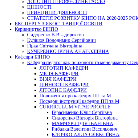
ЛОГОТИП І ПРОФЕСІЙНЕ ГАСЛО
ЦІННОСТІ
ПРИНЦИПИ ДІЯЛЬНОСТІ
СТРАТЕГІЯ РОЗВИТКУ БІНПО НА 2020-2025 РО
ЕКСПЕРТУ З ЯКОСТІ ВИЩОЇ ОСВІТИ
Керівництво БІНПО
Сидоренко В.В – директор
Кулішов Володимир Сергійович
Гірка Світлана Вікторівна
КУЧЕРЕНКО ІРИНА АНАТОЛІЇВНА
Кафедри БІНПО
Кафедра педагогіки, психології та менеджменту Dep
ЛОГОТИП КАФЕДРИ
МІСІЯ КАФЕДРИ
ВІЗІЯ КАФЕДРИ
ЦІННОСТІ КАФЕДРИ
ЛІТОПИС КАФЕДРИ
Положення про кафедру ПП та М
Посадові інструкції кафедри ПП та М
CURRICULUM VITAE PROFILE
Герасименко Юлія Сергіївна
Сидоренко Вікторія Вікторівна
МАМЧУР ЛІДІЯ ІВАНІВНА
Рибалка Валентин Васильович
КЛОЧКО АЛЛА ОЛЕКСІЇВНА