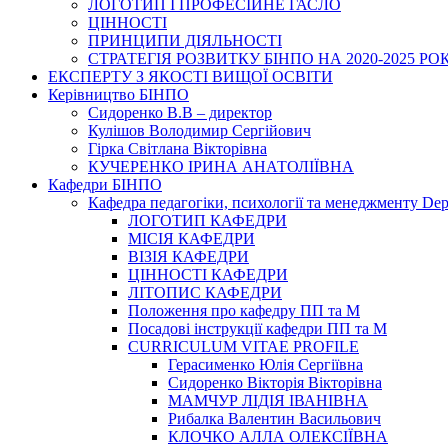
ЛОГОТИП І ПРОФЕСІЙНЕ ГАСЛО
ЦІННОСТІ
ПРИНЦИПИ ДІЯЛЬНОСТІ
СТРАТЕГІЯ РОЗВИТКУ БІНПО НА 2020-2025 РО
ЕКСПЕРТУ З ЯКОСТІ ВИЩОЇ ОСВІТИ
Керівництво БІНПО
Сидоренко В.В – директор
Кулішов Володимир Сергійович
Гірка Світлана Вікторівна
КУЧЕРЕНКО ІРИНА АНАТОЛІЇВНА
Кафедри БІНПО
Кафедра педагогіки, психології та менеджменту Dep
ЛОГОТИП КАФЕДРИ
МІСІЯ КАФЕДРИ
ВІЗІЯ КАФЕДРИ
ЦІННОСТІ КАФЕДРИ
ЛІТОПИС КАФЕДРИ
Положення про кафедру ПП та М
Посадові інструкції кафедри ПП та М
CURRICULUM VITAE PROFILE
Герасименко Юлія Сергіївна
Сидоренко Вікторія Вікторівна
МАМЧУР ЛІДІЯ ІВАНІВНА
Рибалка Валентин Васильович
КЛОЧКО АЛЛА ОЛЕКСІЇВНА