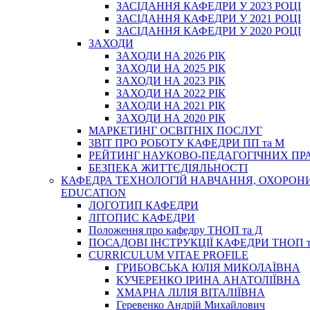
ЗАСІДАННЯ КАФЕДРИ У 2023 РОЦІ
ЗАСІДАННЯ КАФЕДРИ У 2021 РОЦІ
ЗАСІДАННЯ КАФЕДРИ У 2020 РОЦІ
ЗАХОДИ
ЗАХОДИ НА 2026 РІК
ЗАХОДИ НА 2025 РІК
ЗАХОДИ НА 2023 РІК
ЗАХОДИ НА 2022 РІК
ЗАХОДИ НА 2021 РІК
ЗАХОДИ НА 2020 РІК
МАРКЕТИНГ ОСВІТНІХ ПОСЛУГ
3BIT ПРО РОБОТУ КАФЕДРИ ПП та М
РЕЙТИНГ НАУКОВО-ПЕДАГОГІЧНИХ ПР
БЕЗПЕКА ЖИТТЄДІЯЛЬНОСТІ
КАФЕДРА ТЕХНОЛОГІЙ НАВЧАННЯ, ОХОРОНИ 
EDUCATION
ЛОГОТИП КАФЕДРИ
ЛІТОПИС КАФЕДРИ
Положення про кафедру ТНОП та Д
ПОСАДОВІ ІНСТРУКЦІЇ КАФЕДРИ ТНОП т
CURRICULUM VITAE PROFILE
ГРИБОВСЬКА ЮЛІЯ МИКОЛАЇВНА
КУЧЕРЕНКО ІРИНА АНАТОЛІЇВНА
ХМАРНА ЛІЛІЯ ВІТАЛІЇВНА
Геревенко Андрій Михайлович