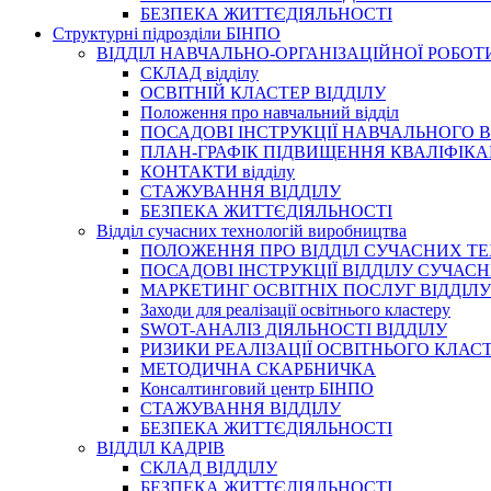
БЕЗПЕКА ЖИТТЄДІЯЛЬНОСТІ
Структурні підрозділи БІНПО
ВІДДІЛ НАВЧАЛЬНО-ОРГАНІЗАЦІЙНОЇ РОБОТ
СКЛАД відділу
ОСВІТНІЙ КЛАСТЕР ВІДДІЛУ
Положення про навчальний вiддiл
ПОСАДОВІ ІНСТРУКЦІЇ НАВЧАЛЬНОГО В
ПЛАН-ГРАФІК ПІДВИЩЕННЯ КВАЛІФІКА
КОНТАКТИ відділу
СТАЖУВАННЯ ВІДДІЛУ
БЕЗПЕКА ЖИТТЄДІЯЛЬНОСТІ
Відділ сучасних технологій виробництва
ПОЛОЖЕННЯ ПРО ВІДДІЛ СУЧАСНИХ Т
ПОСАДОВІ ІНСТРУКЦІЇ ВІДДІЛУ СУЧА
МАРКЕТИНГ ОСВІТНІХ ПОСЛУГ ВІДДІЛУ
Заходи для реалізації освітнього кластеру
SWOT-АНАЛІЗ ДІЯЛЬНОСТІ ВІДДІЛУ
РИЗИКИ РЕАЛІЗАЦІЇ ОСВІТНЬОГО КЛАС
МЕТОДИЧНА СКАРБНИЧКА
Консалтинговий центр БІНПО
СТАЖУВАННЯ ВІДДІЛУ
БЕЗПЕКА ЖИТТЄДІЯЛЬНОСТІ
ВІДДІЛ КАДРІВ
СКЛАД ВІДДІЛУ
БЕЗПЕКА ЖИТТЄДІЯЛЬНОСТІ