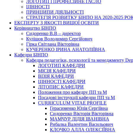
ЛОГОТИП І ПРОФЕСІЙНЕ ГАСЛО
ЦІННОСТІ
ПРИНЦИПИ ДІЯЛЬНОСТІ
СТРАТЕГІЯ РОЗВИТКУ БІНПО НА 2020-2025 РО
ЕКСПЕРТУ З ЯКОСТІ ВИЩОЇ ОСВІТИ
Керівництво БІНПО
Сидоренко В.В – директор
Кулішов Володимир Сергійович
Гірка Світлана Вікторівна
КУЧЕРЕНКО ІРИНА АНАТОЛІЇВНА
Кафедри БІНПО
Кафедра педагогіки, психології та менеджменту Dep
ЛОГОТИП КАФЕДРИ
МІСІЯ КАФЕДРИ
ВІЗІЯ КАФЕДРИ
ЦІННОСТІ КАФЕДРИ
ЛІТОПИС КАФЕДРИ
Положення про кафедру ПП та М
Посадові інструкції кафедри ПП та М
CURRICULUM VITAE PROFILE
Герасименко Юлія Сергіївна
Сидоренко Вікторія Вікторівна
МАМЧУР ЛІДІЯ ІВАНІВНА
Рибалка Валентин Васильович
КЛОЧКО АЛЛА ОЛЕКСІЇВНА