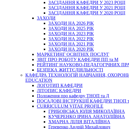
ЗАСІДАННЯ КАФЕДРИ У 2023 РОЦІ
ЗАСІДАННЯ КАФЕДРИ У 2021 РОЦІ
ЗАСІДАННЯ КАФЕДРИ У 2020 РОЦІ
ЗАХОДИ
ЗАХОДИ НА 2026 РІК
ЗАХОДИ НА 2025 РІК
ЗАХОДИ НА 2023 РІК
ЗАХОДИ НА 2022 РІК
ЗАХОДИ НА 2021 РІК
ЗАХОДИ НА 2020 РІК
МАРКЕТИНГ ОСВІТНІХ ПОСЛУГ
3BIT ПРО РОБОТУ КАФЕДРИ ПП та М
РЕЙТИНГ НАУКОВО-ПЕДАГОГІЧНИХ ПР
БЕЗПЕКА ЖИТТЄДІЯЛЬНОСТІ
КАФЕДРА ТЕХНОЛОГІЙ НАВЧАННЯ, ОХОРОНИ 
EDUCATION
ЛОГОТИП КАФЕДРИ
ЛІТОПИС КАФЕДРИ
Положення про кафедру ТНОП та Д
ПОСАДОВІ ІНСТРУКЦІЇ КАФЕДРИ ТНОП т
CURRICULUM VITAE PROFILE
ГРИБОВСЬКА ЮЛІЯ МИКОЛАЇВНА
КУЧЕРЕНКО ІРИНА АНАТОЛІЇВНА
ХМАРНА ЛІЛІЯ ВІТАЛІЇВНА
Геревенко Андрій Михайлович