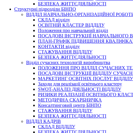
БЕЗПЕКА ЖИТТЄДІЯЛЬНОСТІ
Структурні підрозділи БІНПО
ВІДДІЛ НАВЧАЛЬНО-ОРГАНІЗАЦІЙНОЇ РОБОТ
СКЛАД відділу
ОСВІТНІЙ КЛАСТЕР ВІДДІЛУ
Положення про навчальний вiддiл
ПОСАДОВІ ІНСТРУКЦІЇ НАВЧАЛЬНОГО В
ПЛАН-ГРАФІК ПІДВИЩЕННЯ КВАЛІФІКА
КОНТАКТИ відділу
СТАЖУВАННЯ ВІДДІЛУ
БЕЗПЕКА ЖИТТЄДІЯЛЬНОСТІ
Відділ сучасних технологій виробництва
ПОЛОЖЕННЯ ПРО ВІДДІЛ СУЧАСНИХ Т
ПОСАДОВІ ІНСТРУКЦІЇ ВІДДІЛУ СУЧА
МАРКЕТИНГ ОСВІТНІХ ПОСЛУГ ВІДДІЛУ
Заходи для реалізації освітнього кластеру
SWOT-АНАЛІЗ ДІЯЛЬНОСТІ ВІДДІЛУ
РИЗИКИ РЕАЛІЗАЦІЇ ОСВІТНЬОГО КЛАС
МЕТОДИЧНА СКАРБНИЧКА
Консалтинговий центр БІНПО
СТАЖУВАННЯ ВІДДІЛУ
БЕЗПЕКА ЖИТТЄДІЯЛЬНОСТІ
ВІДДІЛ КАДРІВ
СКЛАД ВІДДІЛУ
БЕЗПЕКА ЖИТТЄДІЯЛЬНОСТІ