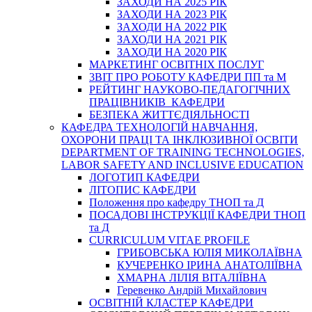
ЗАХОДИ НА 2025 РІК
ЗАХОДИ НА 2023 РІК
ЗАХОДИ НА 2022 РІК
ЗАХОДИ НА 2021 РІК
ЗАХОДИ НА 2020 РІК
МАРКЕТИНГ ОСВІТНІХ ПОСЛУГ
3BIT ПРО РОБОТУ КАФЕДРИ ПП та М
РЕЙТИНГ НАУКОВО-ПЕДАГОГІЧНИХ
ПРАЦІВНИКІВ КАФЕДРИ
БЕЗПЕКА ЖИТТЄДІЯЛЬНОСТІ
КАФЕДРА ТЕХНОЛОГІЙ НАВЧАННЯ,
ОХОРОНИ ПРАЦІ ТА ІНКЛЮЗИВНОЇ ОСВІТИ
DEPARTMENT OF TRAINING TECHNOLOGIES,
LABOR SAFETY AND INCLUSIVE EDUCATION
ЛОГОТИП КАФЕДРИ
ЛІТОПИС КАФЕДРИ
Положення про кафедру ТНОП та Д
ПОСАДОВІ ІНСТРУКЦІЇ КАФЕДРИ ТНОП
та Д
CURRICULUM VITAE PROFILE
ГРИБОВСЬКА ЮЛІЯ МИКОЛАЇВНА
КУЧЕРЕНКО ІРИНА АНАТОЛІЇВНА
ХМАРНА ЛІЛІЯ ВІТАЛІЇВНА
Геревенко Андрій Михайлович
ОСВІТНІЙ КЛАСТЕР КАФЕДРИ