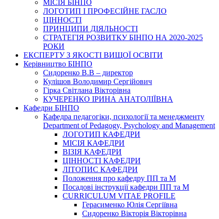
МІСІЯ БІНПО
ЛОГОТИП І ПРОФЕСІЙНЕ ГАСЛО
ЦІННОСТІ
ПРИНЦИПИ ДІЯЛЬНОСТІ
СТРАТЕГІЯ РОЗВИТКУ БІНПО НА 2020-2025
РОКИ
ЕКСПЕРТУ З ЯКОСТІ ВИЩОЇ ОСВІТИ
Керівництво БІНПО
Сидоренко В.В – директор
Кулішов Володимир Сергійович
Гірка Світлана Вікторівна
КУЧЕРЕНКО ІРИНА АНАТОЛІЇВНА
Кафедри БІНПО
Кафедра педагогіки, психології та менеджменту
Department of Pedagogy, Psychology and Management
ЛОГОТИП КАФЕДРИ
МІСІЯ КАФЕДРИ
ВІЗІЯ КАФЕДРИ
ЦІННОСТІ КАФЕДРИ
ЛІТОПИС КАФЕДРИ
Положення про кафедру ПП та М
Посадові інструкції кафедри ПП та М
CURRICULUM VITAE PROFILE
Герасименко Юлія Сергіївна
Сидоренко Вікторія Вікторівна