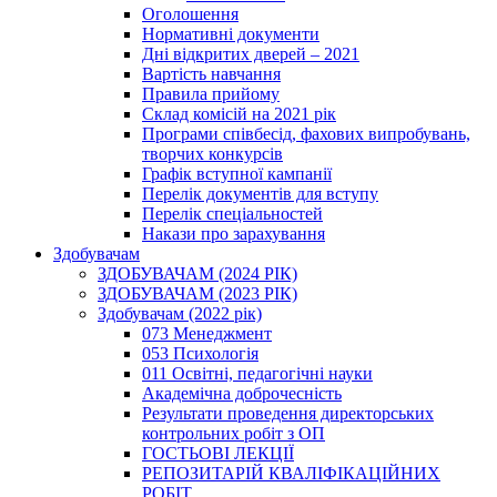
Оголошення
Нормативні документи
Дні відкритих дверей – 2021
Вартість навчання
Правила прийому
Склад комісій на 2021 рік
Програми співбесід, фахових випробувань,
творчих конкурсів
Графік вступної кампанії
Перелік документів для вступу
Перелік спеціальностей
Накази про зарахування
Здобувачам
ЗДОБУВАЧАМ (2024 РІК)
ЗДОБУВАЧАМ (2023 РІК)
Здобувачам (2022 рік)
073 Менеджмент
053 Психологія
011 Освітні, педагогічні науки
Академічна доброчесність
Результати проведення директорських
контрольних робіт з ОП
ГОСТЬОВІ ЛЕКЦІЇ
РЕПОЗИТАРІЙ КВАЛІФІКАЦІЙНИХ
РОБІТ