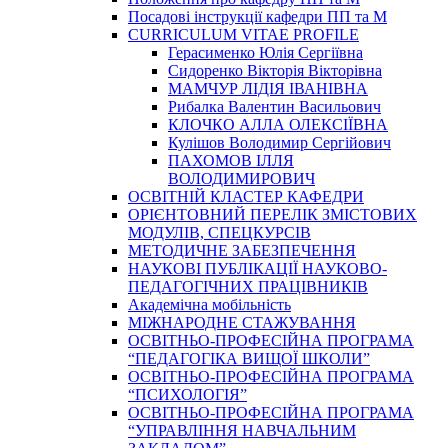
Посадові інструкції кафедри ПП та М
CURRICULUM VITAE PROFILE
Герасименко Юлія Сергіївна
Сидоренко Вікторія Вікторівна
МАМЧУР ЛІДІЯ ІВАНІВНА
Рибалка Валентин Васильович
КЛОЧКО АЛЛА ОЛЕКСІЇВНА
Кулішов Володимир Сергійович
ПАХОМОВ ІЛЛЯ
ВОЛОДИМИРОВИЧ
ОСВІТНІЙ КЛАСТЕР КАФЕДРИ
ОРІЄНТОВНИЙ ПЕРЕЛІК ЗМІСТОВИХ
МОДУЛІВ, СПЕЦКУРСІВ
МЕТОДИЧНЕ ЗАБЕЗПЕЧЕННЯ
НАУКОВІ ПУБЛІКАЦІЇ НАУКОВО-
ПЕДАГОГІЧНИХ ПРАЦІВНИКІВ
Академічна мобільність
МІЖНАРОДНЕ СТАЖУВАННЯ
ОСВІТНЬО-ПРОФЕСІЙНА ПРОГРАМА
“ПЕДАГОГІКА ВИЩОЇ ШКОЛИ”
ОСВІТНЬО-ПРОФЕСІЙНА ПРОГРАМА
“ПСИХОЛОГІЯ”
ОСВІТНЬО-ПРОФЕСІЙНА ПРОГРАМА
“УПРАВЛІННЯ НАВЧАЛЬНИМ