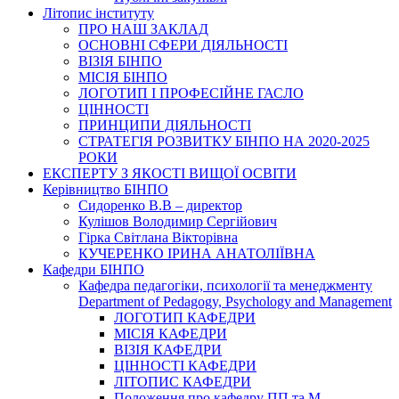
Літопис інституту
ПРО НАШ ЗАКЛАД
ОСНОВНІ СФЕРИ ДІЯЛЬНОСТІ
ВІЗІЯ БІНПО
МІСІЯ БІНПО
ЛОГОТИП І ПРОФЕСІЙНЕ ГАСЛО
ЦІННОСТІ
ПРИНЦИПИ ДІЯЛЬНОСТІ
СТРАТЕГІЯ РОЗВИТКУ БІНПО НА 2020-2025
РОКИ
ЕКСПЕРТУ З ЯКОСТІ ВИЩОЇ ОСВІТИ
Керівництво БІНПО
Сидоренко В.В – директор
Кулішов Володимир Сергійович
Гірка Світлана Вікторівна
КУЧЕРЕНКО ІРИНА АНАТОЛІЇВНА
Кафедри БІНПО
Кафедра педагогіки, психології та менеджменту
Department of Pedagogy, Psychology and Management
ЛОГОТИП КАФЕДРИ
МІСІЯ КАФЕДРИ
ВІЗІЯ КАФЕДРИ
ЦІННОСТІ КАФЕДРИ
ЛІТОПИС КАФЕДРИ
Положення про кафедру ПП та М