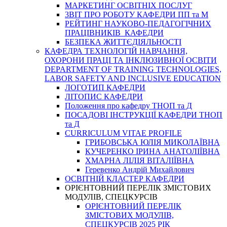
МАРКЕТИНГ ОСВІТНІХ ПОСЛУГ
3BIT ПРО РОБОТУ КАФЕДРИ ПП та М
РЕЙТИНГ НАУКОВО-ПЕДАГОГІЧНИХ
ПРАЦІВНИКІВ КАФЕДРИ
БЕЗПЕКА ЖИТТЄДІЯЛЬНОСТІ
КАФЕДРА ТЕХНОЛОГІЙ НАВЧАННЯ,
ОХОРОНИ ПРАЦІ ТА ІНКЛЮЗИВНОЇ ОСВІТИ
DEPARTMENT OF TRAINING TECHNOLOGIES,
LABOR SAFETY AND INCLUSIVE EDUCATION
ЛОГОТИП КАФЕДРИ
ЛІТОПИС КАФЕДРИ
Положення про кафедру ТНОП та Д
ПОСАДОВІ ІНСТРУКЦІЇ КАФЕДРИ ТНОП
та Д
CURRICULUM VITAE PROFILE
ГРИБОВСЬКА ЮЛІЯ МИКОЛАЇВНА
КУЧЕРЕНКО ІРИНА АНАТОЛІЇВНА
ХМАРНА ЛІЛІЯ ВІТАЛІЇВНА
Геревенко Андрій Михайлович
ОСВІТНІЙ КЛАСТЕР КАФЕДРИ
ОРІЄНТОВНИЙ ПЕРЕЛІК ЗМІСТОВИХ
МОДУЛІВ, СПЕЦКУРСІВ
ОРІЄНТОВНИЙ ПЕРЕЛІК
ЗМІСТОВИХ МОДУЛІВ,
СПЕЦКУРСІВ 2025 РІК