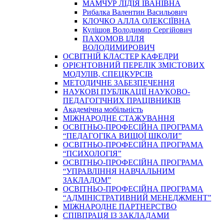
МАМЧУР ЛІДІЯ ІВАНІВНА
Рибалка Валентин Васильович
КЛОЧКО АЛЛА ОЛЕКСІЇВНА
Кулішов Володимир Сергійович
ПАХОМОВ ІЛЛЯ
ВОЛОДИМИРОВИЧ
ОСВІТНІЙ КЛАСТЕР КАФЕДРИ
ОРІЄНТОВНИЙ ПЕРЕЛІК ЗМІСТОВИХ
МОДУЛІВ, СПЕЦКУРСІВ
МЕТОДИЧНЕ ЗАБЕЗПЕЧЕННЯ
НАУКОВІ ПУБЛІКАЦІЇ НАУКОВО-
ПЕДАГОГІЧНИХ ПРАЦІВНИКІВ
Академічна мобільність
МІЖНАРОДНЕ СТАЖУВАННЯ
ОСВІТНЬО-ПРОФЕСІЙНА ПРОГРАМА
“ПЕДАГОГІКА ВИЩОЇ ШКОЛИ”
ОСВІТНЬО-ПРОФЕСІЙНА ПРОГРАМА
“ПСИХОЛОГІЯ”
ОСВІТНЬО-ПРОФЕСІЙНА ПРОГРАМА
“УПРАВЛІННЯ НАВЧАЛЬНИМ
ЗАКЛАДОМ”
ОСВІТНЬО-ПРОФЕСІЙНА ПРОГРАМА
“АДМІНІСТРАТИВНИЙ МЕНЕДЖМЕНТ”
МІЖНАРОДНЕ ПАРТНЕРСТВО
СПІВПРАЦЯ ІЗ ЗАКЛАДАМИ