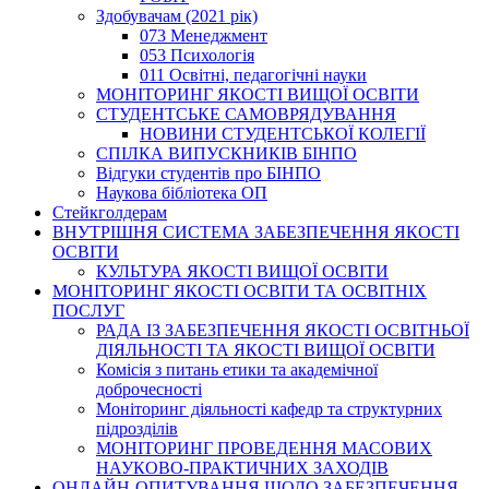
Здобувачам (2021 рік)
073 Менеджмент
053 Психологія
011 Освітні, педагогічні науки
МОНІТОРИНГ ЯКОСТІ ВИЩОЇ ОСВІТИ
СТУДЕНТСЬКЕ САМОВРЯДУВАННЯ
НОВИНИ СТУДЕНТСЬКОЇ КОЛЕГІЇ
СПІЛКА ВИПУСКНИКІВ БІНПО
Відгуки студентів про БІНПО
Наукова бібліотека ОП
Стейкголдерам
ВНУТРІШНЯ СИСТЕМА ЗАБЕЗПЕЧЕННЯ ЯКОСТІ
ОСВІТИ
КУЛЬТУРА ЯКОСТІ ВИЩОЇ ОСВІТИ
МОНІТОРИНГ ЯКОСТІ ОСВІТИ ТА ОСВІТНІХ
ПОСЛУГ
РАДА ІЗ ЗАБЕЗПЕЧЕННЯ ЯКОСТІ ОСВІТНЬОЇ
ДІЯЛЬНОСТІ ТА ЯКОСТІ ВИЩОЇ ОСВІТИ
Комісія з питань етики та академічної
доброчесності
Моніторинг діяльності кафедр та структурних
підрозділів
МОНІТОРИНГ ПРОВЕДЕННЯ МАСОВИХ
НАУКОВО-ПРАКТИЧНИХ ЗАХОДІВ
ОНЛАЙН-ОПИТУВАННЯ ЩОДО ЗАБЕЗПЕЧЕННЯ