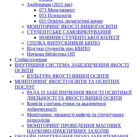
Здобувачам (2021 рік)
073 Менеджмент
053 Психологія
011 Освітні, педагогічні науки
МОНІТОРИНГ ЯКОСТІ ВИЩОЇ ОСВІТИ
СТУДЕНТСЬКЕ САМОВРЯДУВАННЯ
НОВИНИ СТУДЕНТСЬКОЇ КОЛЕГІЇ
СПІЛКА ВИПУСКНИКІВ БІНПО
Відгуки студентів про БІНПО
Наукова бібліотека ОП
Стейкголдерам
ВНУТРІШНЯ СИСТЕМА ЗАБЕЗПЕЧЕННЯ ЯКОСТІ
ОСВІТИ
КУЛЬТУРА ЯКОСТІ ВИЩОЇ ОСВІТИ
МОНІТОРИНГ ЯКОСТІ ОСВІТИ ТА ОСВІТНІХ
ПОСЛУГ
РАДА ІЗ ЗАБЕЗПЕЧЕННЯ ЯКОСТІ ОСВІТНЬОЇ
ДІЯЛЬНОСТІ ТА ЯКОСТІ ВИЩОЇ ОСВІТИ
Комісія з питань етики та академічної
доброчесності
Моніторинг діяльності кафедр та структурних
підрозділів
МОНІТОРИНГ ПРОВЕДЕННЯ МАСОВИХ
НАУКОВО-ПРАКТИЧНИХ ЗАХОДІВ
ОНЛАЙН-ОПИТУВАННЯ ЩОДО ЗАБЕЗПЕЧЕННЯ