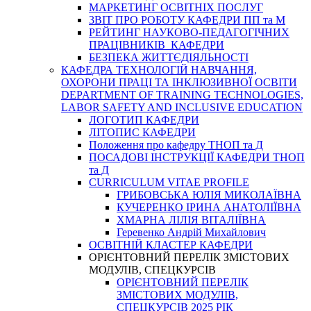
МАРКЕТИНГ ОСВІТНІХ ПОСЛУГ
3BIT ПРО РОБОТУ КАФЕДРИ ПП та М
РЕЙТИНГ НАУКОВО-ПЕДАГОГІЧНИХ
ПРАЦІВНИКІВ КАФЕДРИ
БЕЗПЕКА ЖИТТЄДІЯЛЬНОСТІ
КАФЕДРА ТЕХНОЛОГІЙ НАВЧАННЯ,
ОХОРОНИ ПРАЦІ ТА ІНКЛЮЗИВНОЇ ОСВІТИ
DEPARTMENT OF TRAINING TECHNOLOGIES,
LABOR SAFETY AND INCLUSIVE EDUCATION
ЛОГОТИП КАФЕДРИ
ЛІТОПИС КАФЕДРИ
Положення про кафедру ТНОП та Д
ПОСАДОВІ ІНСТРУКЦІЇ КАФЕДРИ ТНОП
та Д
CURRICULUM VITAE PROFILE
ГРИБОВСЬКА ЮЛІЯ МИКОЛАЇВНА
КУЧЕРЕНКО ІРИНА АНАТОЛІЇВНА
ХМАРНА ЛІЛІЯ ВІТАЛІЇВНА
Геревенко Андрій Михайлович
ОСВІТНІЙ КЛАСТЕР КАФЕДРИ
ОРІЄНТОВНИЙ ПЕРЕЛІК ЗМІСТОВИХ
МОДУЛІВ, СПЕЦКУРСІВ
ОРІЄНТОВНИЙ ПЕРЕЛІК
ЗМІСТОВИХ МОДУЛІВ,
СПЕЦКУРСІВ 2025 РІК