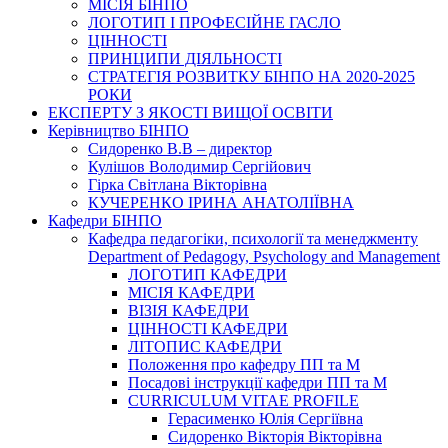
МІСІЯ БІНПО
ЛОГОТИП І ПРОФЕСІЙНЕ ГАСЛО
ЦІННОСТІ
ПРИНЦИПИ ДІЯЛЬНОСТІ
СТРАТЕГІЯ РОЗВИТКУ БІНПО НА 2020-2025
РОКИ
ЕКСПЕРТУ З ЯКОСТІ ВИЩОЇ ОСВІТИ
Керівництво БІНПО
Сидоренко В.В – директор
Кулішов Володимир Сергійович
Гірка Світлана Вікторівна
КУЧЕРЕНКО ІРИНА АНАТОЛІЇВНА
Кафедри БІНПО
Кафедра педагогіки, психології та менеджменту
Department of Pedagogy, Psychology and Management
ЛОГОТИП КАФЕДРИ
МІСІЯ КАФЕДРИ
ВІЗІЯ КАФЕДРИ
ЦІННОСТІ КАФЕДРИ
ЛІТОПИС КАФЕДРИ
Положення про кафедру ПП та М
Посадові інструкції кафедри ПП та М
CURRICULUM VITAE PROFILE
Герасименко Юлія Сергіївна
Сидоренко Вікторія Вікторівна