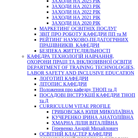
ЗАХОДИ НА 2025 РІК
ЗАХОДИ НА 2023 РІК
ЗАХОДИ НА 2022 РІК
ЗАХОДИ НА 2021 РІК
ЗАХОДИ НА 2020 РІК
МАРКЕТИНГ ОСВІТНІХ ПОСЛУГ
3BIT ПРО РОБОТУ КАФЕДРИ ПП та М
РЕЙТИНГ НАУКОВО-ПЕДАГОГІЧНИХ
ПРАЦІВНИКІВ КАФЕДРИ
БЕЗПЕКА ЖИТТЄДІЯЛЬНОСТІ
КАФЕДРА ТЕХНОЛОГІЙ НАВЧАННЯ,
ОХОРОНИ ПРАЦІ ТА ІНКЛЮЗИВНОЇ ОСВІТИ
DEPARTMENT OF TRAINING TECHNOLOGIES,
LABOR SAFETY AND INCLUSIVE EDUCATION
ЛОГОТИП КАФЕДРИ
ЛІТОПИС КАФЕДРИ
Положення про кафедру ТНОП та Д
ПОСАДОВІ ІНСТРУКЦІЇ КАФЕДРИ ТНОП
та Д
CURRICULUM VITAE PROFILE
ГРИБОВСЬКА ЮЛІЯ МИКОЛАЇВНА
КУЧЕРЕНКО ІРИНА АНАТОЛІЇВНА
ХМАРНА ЛІЛІЯ ВІТАЛІЇВНА
Геревенко Андрій Михайлович
ОСВІТНІЙ КЛАСТЕР КАФЕДРИ