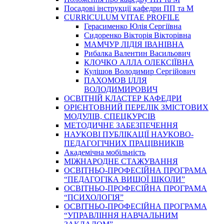
Посадові інструкції кафедри ПП та М
CURRICULUM VITAE PROFILE
Герасименко Юлія Сергіївна
Сидоренко Вікторія Вікторівна
МАМЧУР ЛІДІЯ ІВАНІВНА
Рибалка Валентин Васильович
КЛОЧКО АЛЛА ОЛЕКСІЇВНА
Кулішов Володимир Сергійович
ПАХОМОВ ІЛЛЯ
ВОЛОДИМИРОВИЧ
ОСВІТНІЙ КЛАСТЕР КАФЕДРИ
ОРІЄНТОВНИЙ ПЕРЕЛІК ЗМІСТОВИХ
МОДУЛІВ, СПЕЦКУРСІВ
МЕТОДИЧНЕ ЗАБЕЗПЕЧЕННЯ
НАУКОВІ ПУБЛІКАЦІЇ НАУКОВО-
ПЕДАГОГІЧНИХ ПРАЦІВНИКІВ
Академічна мобільність
МІЖНАРОДНЕ СТАЖУВАННЯ
ОСВІТНЬО-ПРОФЕСІЙНА ПРОГРАМА
“ПЕДАГОГІКА ВИЩОЇ ШКОЛИ”
ОСВІТНЬО-ПРОФЕСІЙНА ПРОГРАМА
“ПСИХОЛОГІЯ”
ОСВІТНЬО-ПРОФЕСІЙНА ПРОГРАМА
“УПРАВЛІННЯ НАВЧАЛЬНИМ