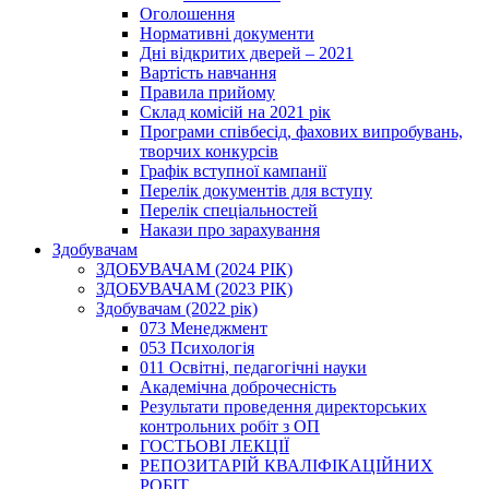
Оголошення
Нормативні документи
Дні відкритих дверей – 2021
Вартість навчання
Правила прийому
Склад комісій на 2021 рік
Програми співбесід, фахових випробувань,
творчих конкурсів
Графік вступної кампанії
Перелік документів для вступу
Перелік спеціальностей
Накази про зарахування
Здобувачам
ЗДОБУВАЧАМ (2024 РІК)
ЗДОБУВАЧАМ (2023 РІК)
Здобувачам (2022 рік)
073 Менеджмент
053 Психологія
011 Освітні, педагогічні науки
Академічна доброчесність
Результати проведення директорських
контрольних робіт з ОП
ГОСТЬОВІ ЛЕКЦІЇ
РЕПОЗИТАРІЙ КВАЛІФІКАЦІЙНИХ
РОБІТ