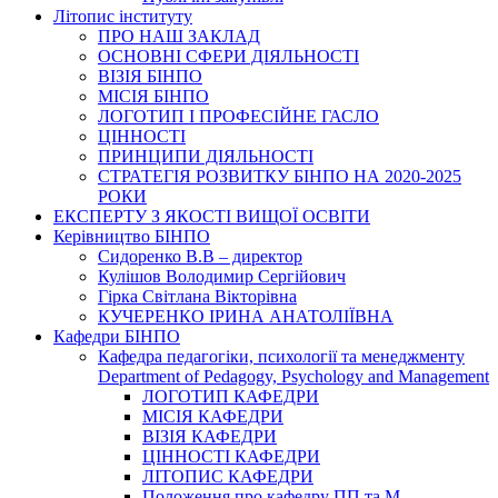
Літопис інституту
ПРО НАШ ЗАКЛАД
ОСНОВНІ СФЕРИ ДІЯЛЬНОСТІ
ВІЗІЯ БІНПО
МІСІЯ БІНПО
ЛОГОТИП І ПРОФЕСІЙНЕ ГАСЛО
ЦІННОСТІ
ПРИНЦИПИ ДІЯЛЬНОСТІ
СТРАТЕГІЯ РОЗВИТКУ БІНПО НА 2020-2025
РОКИ
ЕКСПЕРТУ З ЯКОСТІ ВИЩОЇ ОСВІТИ
Керівництво БІНПО
Сидоренко В.В – директор
Кулішов Володимир Сергійович
Гірка Світлана Вікторівна
КУЧЕРЕНКО ІРИНА АНАТОЛІЇВНА
Кафедри БІНПО
Кафедра педагогіки, психології та менеджменту
Department of Pedagogy, Psychology and Management
ЛОГОТИП КАФЕДРИ
МІСІЯ КАФЕДРИ
ВІЗІЯ КАФЕДРИ
ЦІННОСТІ КАФЕДРИ
ЛІТОПИС КАФЕДРИ
Положення про кафедру ПП та М