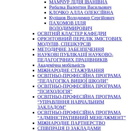
МАМЧУР ЛІДІЯ ІВАНІВНА
Рибалка Валентин Васильович
КЛОЧКО АЛЛА ОЛЕКСІЇВНА
Кулішов Володимир Сергійович
ПАХОМОВ ІЛЛЯ
ВОЛОДИМИРОВИЧ
ОСВІТНІЙ КЛАСТЕР КАФЕДРИ
ОРІЄНТОВНИЙ ПЕРЕЛІК ЗМІСТОВИХ
МОДУЛІВ, СПЕЦКУРСІВ
МЕТОДИЧНЕ ЗАБЕЗПЕЧЕННЯ
НАУКОВІ ПУБЛІКАЦІЇ НАУКОВО-
ПЕДАГОГІЧНИХ ПРАЦІВНИКІВ
Академічна мобільність
МІЖНАРОДНЕ СТАЖУВАННЯ
ОСВІТНЬО-ПРОФЕСІЙНА ПРОГРАМА
“ПЕДАГОГІКА ВИЩОЇ ШКОЛИ”
ОСВІТНЬО-ПРОФЕСІЙНА ПРОГРАМА
“ПСИХОЛОГІЯ”
ОСВІТНЬО-ПРОФЕСІЙНА ПРОГРАМА
“УПРАВЛІННЯ НАВЧАЛЬНИМ
ЗАКЛАДОМ”
ОСВІТНЬО-ПРОФЕСІЙНА ПРОГРАМА
“АДМІНІСТРАТИВНИЙ МЕНЕДЖМЕНТ”
МІЖНАРОДНЕ ПАРТНЕРСТВО
СПІВПРАЦЯ ІЗ ЗАКЛАДАМИ