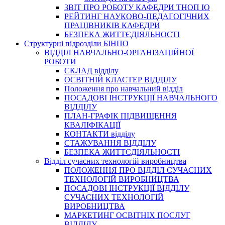
3BIT ПРО РОБОТУ КАФЕДРИ ТНОП ІО
РЕЙТИНГ НАУКОВО-ПЕДАГОГІЧНИХ
ПРАЦІВНИКІВ КАФЕДРИ
БЕЗПЕКА ЖИТТЄДІЯЛЬНОСТІ
Структурні підрозділи БІНПО
ВІДДІЛ НАВЧАЛЬНО-ОРГАНІЗАЦІЙНОЇ
РОБОТИ
СКЛАД відділу
ОСВІТНІЙ КЛАСТЕР ВІДДІЛУ
Положення про навчальний вiддiл
ПОСАДОВІ ІНСТРУКЦІЇ НАВЧАЛЬНОГО
ВІДДІЛУ
ПЛАН-ГРАФІК ПІДВИЩЕННЯ
КВАЛІФІКАЦІЇ
КОНТАКТИ відділу
СТАЖУВАННЯ ВІДДІЛУ
БЕЗПЕКА ЖИТТЄДІЯЛЬНОСТІ
Відділ сучасних технологій виробництва
ПОЛОЖЕННЯ ПРО ВІДДІЛ СУЧАСНИХ
ТЕХНОЛОГІЙ ВИРОБНИЦТВА
ПОСАДОВІ ІНСТРУКЦІЇ ВІДДІЛУ
СУЧАСНИХ ТЕХНОЛОГІЙ
ВИРОБНИЦТВА
МАРКЕТИНГ ОСВІТНІХ ПОСЛУГ
ВІДДІЛУ