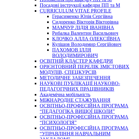
Посадові інструкції кафедри ПП та М
CURRICULUM VITAE PROFILE
Герасименко Юлія Сергіївна
Сидоренко Вікторія Вікторівна
МАМЧУР ЛІДІЯ ІВАНІВНА
Рибалка Валентин Васильович
КЛОЧКО АЛЛА ОЛЕКСІЇВНА
Кулішов Володимир Сергійович
ПАХОМОВ ІЛЛЯ
ВОЛОДИМИРОВИЧ
ОСВІТНІЙ КЛАСТЕР КАФЕДРИ
ОРІЄНТОВНИЙ ПЕРЕЛІК ЗМІСТОВИХ
МОДУЛІВ, СПЕЦКУРСІВ
МЕТОДИЧНЕ ЗАБЕЗПЕЧЕННЯ
НАУКОВІ ПУБЛІКАЦІЇ НАУКОВО-
ПЕДАГОГІЧНИХ ПРАЦІВНИКІВ
Академічна мобільність
МІЖНАРОДНЕ СТАЖУВАННЯ
ОСВІТНЬО-ПРОФЕСІЙНА ПРОГРАМА
“ПЕДАГОГІКА ВИЩОЇ ШКОЛИ”
ОСВІТНЬО-ПРОФЕСІЙНА ПРОГРАМА
“ПСИХОЛОГІЯ”
ОСВІТНЬО-ПРОФЕСІЙНА ПРОГРАМА
“УПРАВЛІННЯ НАВЧАЛЬНИМ