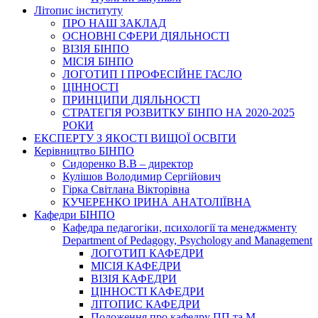
Літопис інституту
ПРО НАШ ЗАКЛАД
ОСНОВНІ СФЕРИ ДІЯЛЬНОСТІ
ВІЗІЯ БІНПО
МІСІЯ БІНПО
ЛОГОТИП І ПРОФЕСІЙНЕ ГАСЛО
ЦІННОСТІ
ПРИНЦИПИ ДІЯЛЬНОСТІ
СТРАТЕГІЯ РОЗВИТКУ БІНПО НА 2020-2025
РОКИ
ЕКСПЕРТУ З ЯКОСТІ ВИЩОЇ ОСВІТИ
Керівництво БІНПО
Сидоренко В.В – директор
Кулішов Володимир Сергійович
Гірка Світлана Вікторівна
КУЧЕРЕНКО ІРИНА АНАТОЛІЇВНА
Кафедри БІНПО
Кафедра педагогіки, психології та менеджменту
Department of Pedagogy, Psychology and Management
ЛОГОТИП КАФЕДРИ
МІСІЯ КАФЕДРИ
ВІЗІЯ КАФЕДРИ
ЦІННОСТІ КАФЕДРИ
ЛІТОПИС КАФЕДРИ
Положення про кафедру ПП та М