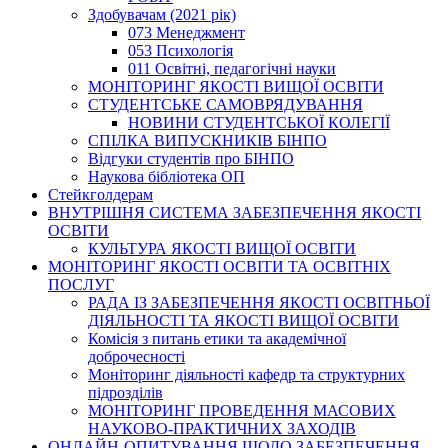
Здобувачам (2021 рік)
073 Менеджмент
053 Психологія
011 Освітні, педагогічні науки
МОНІТОРИНГ ЯКОСТІ ВИЩОЇ ОСВІТИ
СТУДЕНТСЬКЕ САМОВРЯДУВАННЯ
НОВИНИ СТУДЕНТСЬКОЇ КОЛЕГІЇ
СПІЛКА ВИПУСКНИКІВ БІНПО
Відгуки студентів про БІНПО
Наукова бібліотека ОП
Стейкголдерам
ВНУТРІШНЯ СИСТЕМА ЗАБЕЗПЕЧЕННЯ ЯКОСТІ
ОСВІТИ
КУЛЬТУРА ЯКОСТІ ВИЩОЇ ОСВІТИ
МОНІТОРИНГ ЯКОСТІ ОСВІТИ ТА ОСВІТНІХ
ПОСЛУГ
РАДА ІЗ ЗАБЕЗПЕЧЕННЯ ЯКОСТІ ОСВІТНЬОЇ
ДІЯЛЬНОСТІ ТА ЯКОСТІ ВИЩОЇ ОСВІТИ
Комісія з питань етики та академічної
доброчесності
Моніторинг діяльності кафедр та структурних
підрозділів
МОНІТОРИНГ ПРОВЕДЕННЯ МАСОВИХ
НАУКОВО-ПРАКТИЧНИХ ЗАХОДІВ
ОНЛАЙН-ОПИТУВАННЯ ЩОДО ЗАБЕЗПЕЧЕННЯ