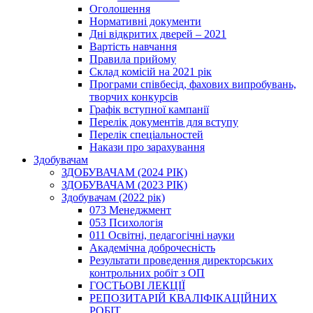
Оголошення
Нормативні документи
Дні відкритих дверей – 2021
Вартість навчання
Правила прийому
Склад комісій на 2021 рік
Програми співбесід, фахових випробувань,
творчих конкурсів
Графік вступної кампанії
Перелік документів для вступу
Перелік спеціальностей
Накази про зарахування
Здобувачам
ЗДОБУВАЧАМ (2024 РІК)
ЗДОБУВАЧАМ (2023 РІК)
Здобувачам (2022 рік)
073 Менеджмент
053 Психологія
011 Освітні, педагогічні науки
Академічна доброчесність
Результати проведення директорських
контрольних робіт з ОП
ГОСТЬОВІ ЛЕКЦІЇ
РЕПОЗИТАРІЙ КВАЛІФІКАЦІЙНИХ
РОБІТ