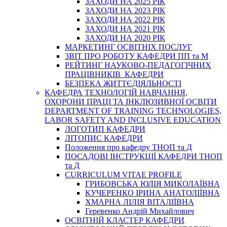
ЗАХОДИ НА 2025 РІК
ЗАХОДИ НА 2023 РІК
ЗАХОДИ НА 2022 РІК
ЗАХОДИ НА 2021 РІК
ЗАХОДИ НА 2020 РІК
МАРКЕТИНГ ОСВІТНІХ ПОСЛУГ
3BIT ПРО РОБОТУ КАФЕДРИ ПП та М
РЕЙТИНГ НАУКОВО-ПЕДАГОГІЧНИХ
ПРАЦІВНИКІВ КАФЕДРИ
БЕЗПЕКА ЖИТТЄДІЯЛЬНОСТІ
КАФЕДРА ТЕХНОЛОГІЙ НАВЧАННЯ,
ОХОРОНИ ПРАЦІ ТА ІНКЛЮЗИВНОЇ ОСВІТИ
DEPARTMENT OF TRAINING TECHNOLOGIES,
LABOR SAFETY AND INCLUSIVE EDUCATION
ЛОГОТИП КАФЕДРИ
ЛІТОПИС КАФЕДРИ
Положення про кафедру ТНОП та Д
ПОСАДОВІ ІНСТРУКЦІЇ КАФЕДРИ ТНОП
та Д
CURRICULUM VITAE PROFILE
ГРИБОВСЬКА ЮЛІЯ МИКОЛАЇВНА
КУЧЕРЕНКО ІРИНА АНАТОЛІЇВНА
ХМАРНА ЛІЛІЯ ВІТАЛІЇВНА
Геревенко Андрій Михайлович
ОСВІТНІЙ КЛАСТЕР КАФЕДРИ