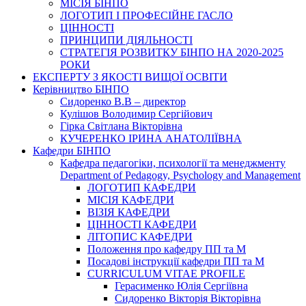
МІСІЯ БІНПО
ЛОГОТИП І ПРОФЕСІЙНЕ ГАСЛО
ЦІННОСТІ
ПРИНЦИПИ ДІЯЛЬНОСТІ
СТРАТЕГІЯ РОЗВИТКУ БІНПО НА 2020-2025
РОКИ
ЕКСПЕРТУ З ЯКОСТІ ВИЩОЇ ОСВІТИ
Керівництво БІНПО
Сидоренко В.В – директор
Кулішов Володимир Сергійович
Гірка Світлана Вікторівна
КУЧЕРЕНКО ІРИНА АНАТОЛІЇВНА
Кафедри БІНПО
Кафедра педагогіки, психології та менеджменту
Department of Pedagogy, Psychology and Management
ЛОГОТИП КАФЕДРИ
МІСІЯ КАФЕДРИ
ВІЗІЯ КАФЕДРИ
ЦІННОСТІ КАФЕДРИ
ЛІТОПИС КАФЕДРИ
Положення про кафедру ПП та М
Посадові інструкції кафедри ПП та М
CURRICULUM VITAE PROFILE
Герасименко Юлія Сергіївна
Сидоренко Вікторія Вікторівна