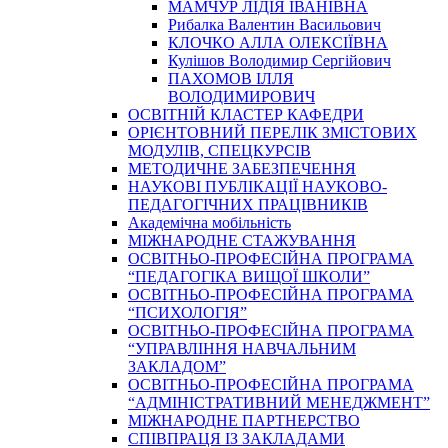
МАМЧУР ЛІДІЯ ІВАНІВНА
Рибалка Валентин Васильович
КЛОЧКО АЛЛА ОЛЕКСІЇВНА
Кулішов Володимир Сергійович
ПАХОМОВ ІЛЛЯ
ВОЛОДИМИРОВИЧ
ОСВІТНІЙ КЛАСТЕР КАФЕДРИ
ОРІЄНТОВНИЙ ПЕРЕЛІК ЗМІСТОВИХ
МОДУЛІВ, СПЕЦКУРСІВ
МЕТОДИЧНЕ ЗАБЕЗПЕЧЕННЯ
НАУКОВІ ПУБЛІКАЦІЇ НАУКОВО-
ПЕДАГОГІЧНИХ ПРАЦІВНИКІВ
Академічна мобільність
МІЖНАРОДНЕ СТАЖУВАННЯ
ОСВІТНЬО-ПРОФЕСІЙНА ПРОГРАМА
“ПЕДАГОГІКА ВИЩОЇ ШКОЛИ”
ОСВІТНЬО-ПРОФЕСІЙНА ПРОГРАМА
“ПСИХОЛОГІЯ”
ОСВІТНЬО-ПРОФЕСІЙНА ПРОГРАМА
“УПРАВЛІННЯ НАВЧАЛЬНИМ
ЗАКЛАДОМ”
ОСВІТНЬО-ПРОФЕСІЙНА ПРОГРАМА
“АДМІНІСТРАТИВНИЙ МЕНЕДЖМЕНТ”
МІЖНАРОДНЕ ПАРТНЕРСТВО
СПІВПРАЦЯ ІЗ ЗАКЛАДАМИ