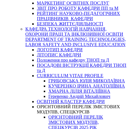
МАРКЕТИНГ ОСВІТНІХ ПОСЛУГ
3BIT ПРО РОБОТУ КАФЕДРИ ПП та М
РЕЙТИНГ НАУКОВО-ПЕДАГОГІЧНИХ
ПРАЦІВНИКІВ КАФЕДРИ
БЕЗПЕКА ЖИТТЄДІЯЛЬНОСТІ
КАФЕДРА ТЕХНОЛОГІЙ НАВЧАННЯ,
ОХОРОНИ ПРАЦІ ТА ІНКЛЮЗИВНОЇ ОСВІТИ
DEPARTMENT OF TRAINING TECHNOLOGIES,
LABOR SAFETY AND INCLUSIVE EDUCATION
ЛОГОТИП КАФЕДРИ
ЛІТОПИС КАФЕДРИ
Положення про кафедру ТНОП та Д
ПОСАДОВІ ІНСТРУКЦІЇ КАФЕДРИ ТНОП
та Д
CURRICULUM VITAE PROFILE
ГРИБОВСЬКА ЮЛІЯ МИКОЛАЇВНА
КУЧЕРЕНКО ІРИНА АНАТОЛІЇВНА
ХМАРНА ЛІЛІЯ ВІТАЛІЇВНА
Геревенко Андрій Михайлович
ОСВІТНІЙ КЛАСТЕР КАФЕДРИ
ОРІЄНТОВНИЙ ПЕРЕЛІК ЗМІСТОВИХ
МОДУЛІВ, СПЕЦКУРСІВ
ОРІЄНТОВНИЙ ПЕРЕЛІК
ЗМІСТОВИХ МОДУЛІВ,
СПЕЦКУРСІВ 2025 РІК