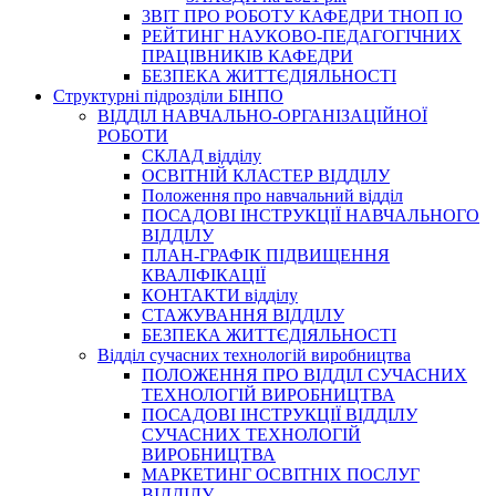
3BIT ПРО РОБОТУ КАФЕДРИ ТНОП ІО
РЕЙТИНГ НАУКОВО-ПЕДАГОГІЧНИХ
ПРАЦІВНИКІВ КАФЕДРИ
БЕЗПЕКА ЖИТТЄДІЯЛЬНОСТІ
Структурні підрозділи БІНПО
ВІДДІЛ НАВЧАЛЬНО-ОРГАНІЗАЦІЙНОЇ
РОБОТИ
СКЛАД відділу
ОСВІТНІЙ КЛАСТЕР ВІДДІЛУ
Положення про навчальний вiддiл
ПОСАДОВІ ІНСТРУКЦІЇ НАВЧАЛЬНОГО
ВІДДІЛУ
ПЛАН-ГРАФІК ПІДВИЩЕННЯ
КВАЛІФІКАЦІЇ
КОНТАКТИ відділу
СТАЖУВАННЯ ВІДДІЛУ
БЕЗПЕКА ЖИТТЄДІЯЛЬНОСТІ
Відділ сучасних технологій виробництва
ПОЛОЖЕННЯ ПРО ВІДДІЛ СУЧАСНИХ
ТЕХНОЛОГІЙ ВИРОБНИЦТВА
ПОСАДОВІ ІНСТРУКЦІЇ ВІДДІЛУ
СУЧАСНИХ ТЕХНОЛОГІЙ
ВИРОБНИЦТВА
МАРКЕТИНГ ОСВІТНІХ ПОСЛУГ
ВІДДІЛУ