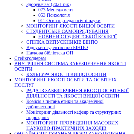
Здобувачам (2021 рік)
073 Менеджмент
053 Психологія
011 Освітні, педагогічні науки
МОНІТОРИНГ ЯКОСТІ ВИЩОЇ ОСВІТИ
СТУДЕНТСЬКЕ САМОВРЯДУВАННЯ
НОВИНИ СТУДЕНТСЬКОЇ КОЛЕГІЇ
СПІЛКА ВИПУСКНИКІВ БІНПО
Відгуки студентів про БІНПО
Наукова бібліотека ОП
Стейкголдерам
ВНУТРІШНЯ СИСТЕМА ЗАБЕЗПЕЧЕННЯ ЯКОСТІ
ОСВІТИ
КУЛЬТУРА ЯКОСТІ ВИЩОЇ ОСВІТИ
МОНІТОРИНГ ЯКОСТІ ОСВІТИ ТА ОСВІТНІХ
ПОСЛУГ
РАДА ІЗ ЗАБЕЗПЕЧЕННЯ ЯКОСТІ ОСВІТНЬОЇ
ДІЯЛЬНОСТІ ТА ЯКОСТІ ВИЩОЇ ОСВІТИ
Комісія з питань етики та академічної
доброчесності
Моніторинг діяльності кафедр та структурних
підрозділів
МОНІТОРИНГ ПРОВЕДЕННЯ МАСОВИХ
НАУКОВО-ПРАКТИЧНИХ ЗАХОДІВ
ОНЛАЙН-ОПИТУВАННЯ ЩОДО ЗАБЕЗПЕЧЕННЯ