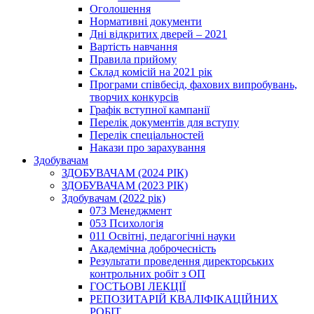
Оголошення
Нормативні документи
Дні відкритих дверей – 2021
Вартість навчання
Правила прийому
Склад комісій на 2021 рік
Програми співбесід, фахових випробувань,
творчих конкурсів
Графік вступної кампанії
Перелік документів для вступу
Перелік спеціальностей
Накази про зарахування
Здобувачам
ЗДОБУВАЧАМ (2024 РІК)
ЗДОБУВАЧАМ (2023 РІК)
Здобувачам (2022 рік)
073 Менеджмент
053 Психологія
011 Освітні, педагогічні науки
Академічна доброчесність
Результати проведення директорських
контрольних робіт з ОП
ГОСТЬОВІ ЛЕКЦІЇ
РЕПОЗИТАРІЙ КВАЛІФІКАЦІЙНИХ
РОБІТ