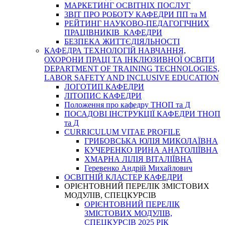
МАРКЕТИНГ ОСВІТНІХ ПОСЛУГ
3BIT ПРО РОБОТУ КАФЕДРИ ПП та М
РЕЙТИНГ НАУКОВО-ПЕДАГОГІЧНИХ
ПРАЦІВНИКІВ КАФЕДРИ
БЕЗПЕКА ЖИТТЄДІЯЛЬНОСТІ
КАФЕДРА ТЕХНОЛОГІЙ НАВЧАННЯ,
ОХОРОНИ ПРАЦІ ТА ІНКЛЮЗИВНОЇ ОСВІТИ
DEPARTMENT OF TRAINING TECHNOLOGIES,
LABOR SAFETY AND INCLUSIVE EDUCATION
ЛОГОТИП КАФЕДРИ
ЛІТОПИС КАФЕДРИ
Положення про кафедру ТНОП та Д
ПОСАДОВІ ІНСТРУКЦІЇ КАФЕДРИ ТНОП
та Д
CURRICULUM VITAE PROFILE
ГРИБОВСЬКА ЮЛІЯ МИКОЛАЇВНА
КУЧЕРЕНКО ІРИНА АНАТОЛІЇВНА
ХМАРНА ЛІЛІЯ ВІТАЛІЇВНА
Геревенко Андрій Михайлович
ОСВІТНІЙ КЛАСТЕР КАФЕДРИ
ОРІЄНТОВНИЙ ПЕРЕЛІК ЗМІСТОВИХ
МОДУЛІВ, СПЕЦКУРСІВ
ОРІЄНТОВНИЙ ПЕРЕЛІК
ЗМІСТОВИХ МОДУЛІВ,
СПЕЦКУРСІВ 2025 РІК