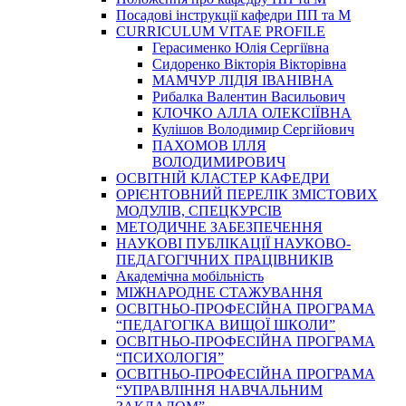
Посадові інструкції кафедри ПП та М
CURRICULUM VITAE PROFILE
Герасименко Юлія Сергіївна
Сидоренко Вікторія Вікторівна
МАМЧУР ЛІДІЯ ІВАНІВНА
Рибалка Валентин Васильович
КЛОЧКО АЛЛА ОЛЕКСІЇВНА
Кулішов Володимир Сергійович
ПАХОМОВ ІЛЛЯ
ВОЛОДИМИРОВИЧ
ОСВІТНІЙ КЛАСТЕР КАФЕДРИ
ОРІЄНТОВНИЙ ПЕРЕЛІК ЗМІСТОВИХ
МОДУЛІВ, СПЕЦКУРСІВ
МЕТОДИЧНЕ ЗАБЕЗПЕЧЕННЯ
НАУКОВІ ПУБЛІКАЦІЇ НАУКОВО-
ПЕДАГОГІЧНИХ ПРАЦІВНИКІВ
Академічна мобільність
МІЖНАРОДНЕ СТАЖУВАННЯ
ОСВІТНЬО-ПРОФЕСІЙНА ПРОГРАМА
“ПЕДАГОГІКА ВИЩОЇ ШКОЛИ”
ОСВІТНЬО-ПРОФЕСІЙНА ПРОГРАМА
“ПСИХОЛОГІЯ”
ОСВІТНЬО-ПРОФЕСІЙНА ПРОГРАМА
“УПРАВЛІННЯ НАВЧАЛЬНИМ