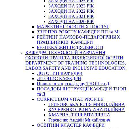
ЗАХОДИ НА 2025 РІК
ЗАХОДИ НА 2023 РІК
ЗАХОДИ НА 2022 РІК
ЗАХОДИ НА 2021 РІК
ЗАХОДИ НА 2020 РІК
МАРКЕТИНГ ОСВІТНІХ ПОСЛУГ
3BIT ПРО РОБОТУ КАФЕДРИ ПП та М
РЕЙТИНГ НАУКОВО-ПЕДАГОГІЧНИХ
ПРАЦІВНИКІВ КАФЕДРИ
БЕЗПЕКА ЖИТТЄДІЯЛЬНОСТІ
КАФЕДРА ТЕХНОЛОГІЙ НАВЧАННЯ,
ОХОРОНИ ПРАЦІ ТА ІНКЛЮЗИВНОЇ ОСВІТИ
DEPARTMENT OF TRAINING TECHNOLOGIES,
LABOR SAFETY AND INCLUSIVE EDUCATION
ЛОГОТИП КАФЕДРИ
ЛІТОПИС КАФЕДРИ
Положення про кафедру ТНОП та Д
ПОСАДОВІ ІНСТРУКЦІЇ КАФЕДРИ ТНОП
та Д
CURRICULUM VITAE PROFILE
ГРИБОВСЬКА ЮЛІЯ МИКОЛАЇВНА
КУЧЕРЕНКО ІРИНА АНАТОЛІЇВНА
ХМАРНА ЛІЛІЯ ВІТАЛІЇВНА
Геревенко Андрій Михайлович
ОСВІТНІЙ КЛАСТЕР КАФЕДРИ