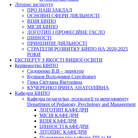
Літопис інституту
ПРО НАШ ЗАКЛАД
ОСНОВНІ СФЕРИ ДІЯЛЬНОСТІ
ВІЗІЯ БІНПО
МІСІЯ БІНПО
ЛОГОТИП І ПРОФЕСІЙНЕ ГАСЛО
ЦІННОСТІ
ПРИНЦИПИ ДІЯЛЬНОСТІ
СТРАТЕГІЯ РОЗВИТКУ БІНПО НА 2020-2025
РОКИ
ЕКСПЕРТУ З ЯКОСТІ ВИЩОЇ ОСВІТИ
Керівництво БІНПО
Сидоренко В.В – директор
Кулішов Володимир Сергійович
Гірка Світлана Вікторівна
КУЧЕРЕНКО ІРИНА АНАТОЛІЇВНА
Кафедри БІНПО
Кафедра педагогіки, психології та менеджменту
Department of Pedagogy, Psychology and Management
ЛОГОТИП КАФЕДРИ
МІСІЯ КАФЕДРИ
ВІЗІЯ КАФЕДРИ
ЦІННОСТІ КАФЕДРИ
ЛІТОПИС КАФЕДРИ
Положення про кафедру ПП та М