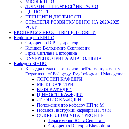
МІСІЯ БІНПО
ЛОГОТИП І ПРОФЕСІЙНЕ ГАСЛО
ЦІННОСТІ
ПРИНЦИПИ ДІЯЛЬНОСТІ
СТРАТЕГІЯ РОЗВИТКУ БІНПО НА 2020-2025
РОКИ
ЕКСПЕРТУ З ЯКОСТІ ВИЩОЇ ОСВІТИ
Керівництво БІНПО
Сидоренко В.В – директор
Кулішов Володимир Сергійович
Гірка Світлана Вікторівна
КУЧЕРЕНКО ІРИНА АНАТОЛІЇВНА
Кафедри БІНПО
Кафедра педагогіки, психології та менеджменту
Department of Pedagogy, Psychology and Management
ЛОГОТИП КАФЕДРИ
МІСІЯ КАФЕДРИ
ВІЗІЯ КАФЕДРИ
ЦІННОСТІ КАФЕДРИ
ЛІТОПИС КАФЕДРИ
Положення про кафедру ПП та М
Посадові інструкції кафедри ПП та М
CURRICULUM VITAE PROFILE
Герасименко Юлія Сергіївна
Сидоренко Вікторія Вікторівна