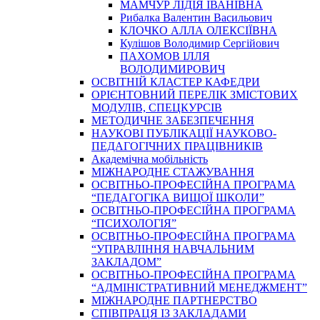
МАМЧУР ЛІДІЯ ІВАНІВНА
Рибалка Валентин Васильович
КЛОЧКО АЛЛА ОЛЕКСІЇВНА
Кулішов Володимир Сергійович
ПАХОМОВ ІЛЛЯ
ВОЛОДИМИРОВИЧ
ОСВІТНІЙ КЛАСТЕР КАФЕДРИ
ОРІЄНТОВНИЙ ПЕРЕЛІК ЗМІСТОВИХ
МОДУЛІВ, СПЕЦКУРСІВ
МЕТОДИЧНЕ ЗАБЕЗПЕЧЕННЯ
НАУКОВІ ПУБЛІКАЦІЇ НАУКОВО-
ПЕДАГОГІЧНИХ ПРАЦІВНИКІВ
Академічна мобільність
МІЖНАРОДНЕ СТАЖУВАННЯ
ОСВІТНЬО-ПРОФЕСІЙНА ПРОГРАМА
“ПЕДАГОГІКА ВИЩОЇ ШКОЛИ”
ОСВІТНЬО-ПРОФЕСІЙНА ПРОГРАМА
“ПСИХОЛОГІЯ”
ОСВІТНЬО-ПРОФЕСІЙНА ПРОГРАМА
“УПРАВЛІННЯ НАВЧАЛЬНИМ
ЗАКЛАДОМ”
ОСВІТНЬО-ПРОФЕСІЙНА ПРОГРАМА
“АДМІНІСТРАТИВНИЙ МЕНЕДЖМЕНТ”
МІЖНАРОДНЕ ПАРТНЕРСТВО
СПІВПРАЦЯ ІЗ ЗАКЛАДАМИ