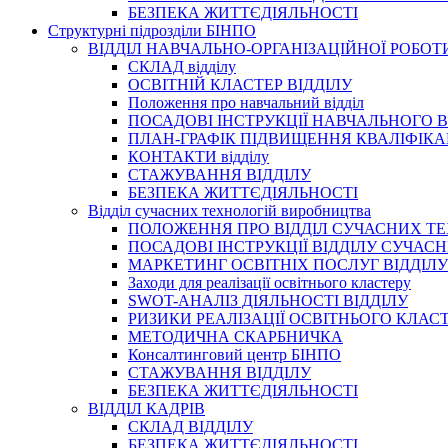
БЕЗПЕКА ЖИТТЄДІЯЛЬНОСТІ
Структурні підрозділи БІНПО
ВІДДІЛ НАВЧАЛЬНО-ОРГАНІЗАЦІЙНОЇ РОБОТ
СКЛАД відділу
ОСВІТНІЙ КЛАСТЕР ВІДДІЛУ
Положення про навчальний вiддiл
ПОСАДОВІ ІНСТРУКЦІЇ НАВЧАЛЬНОГО В
ПЛАН-ГРАФІК ПІДВИЩЕННЯ КВАЛІФІКА
КОНТАКТИ відділу
СТАЖУВАННЯ ВІДДІЛУ
БЕЗПЕКА ЖИТТЄДІЯЛЬНОСТІ
Відділ сучасних технологій виробництва
ПОЛОЖЕННЯ ПРО ВІДДІЛ СУЧАСНИХ Т
ПОСАДОВІ ІНСТРУКЦІЇ ВІДДІЛУ СУЧА
МАРКЕТИНГ ОСВІТНІХ ПОСЛУГ ВІДДІЛУ
Заходи для реалізації освітнього кластеру
SWOT-АНАЛІЗ ДІЯЛЬНОСТІ ВІДДІЛУ
РИЗИКИ РЕАЛІЗАЦІЇ ОСВІТНЬОГО КЛАС
МЕТОДИЧНА СКАРБНИЧКА
Консалтинговий центр БІНПО
СТАЖУВАННЯ ВІДДІЛУ
БЕЗПЕКА ЖИТТЄДІЯЛЬНОСТІ
ВІДДІЛ КАДРІВ
СКЛАД ВІДДІЛУ
БЕЗПЕКА ЖИТТЄДІЯЛЬНОСТІ