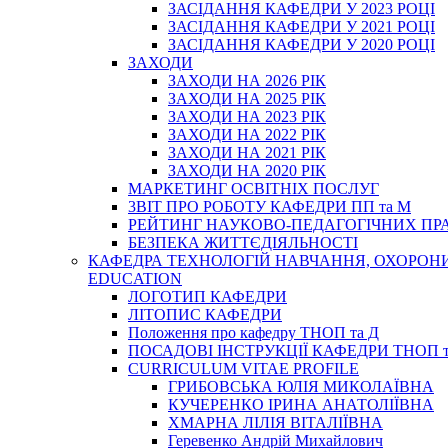
ЗАСІДАННЯ КАФЕДРИ У 2023 РОЦІ
ЗАСІДАННЯ КАФЕДРИ У 2021 РОЦІ
ЗАСІДАННЯ КАФЕДРИ У 2020 РОЦІ
ЗАХОДИ
ЗАХОДИ НА 2026 РІК
ЗАХОДИ НА 2025 РІК
ЗАХОДИ НА 2023 РІК
ЗАХОДИ НА 2022 РІК
ЗАХОДИ НА 2021 РІК
ЗАХОДИ НА 2020 РІК
МАРКЕТИНГ ОСВІТНІХ ПОСЛУГ
3BIT ПРО РОБОТУ КАФЕДРИ ПП та М
РЕЙТИНГ НАУКОВО-ПЕДАГОГІЧНИХ ПР
БЕЗПЕКА ЖИТТЄДІЯЛЬНОСТІ
КАФЕДРА ТЕХНОЛОГІЙ НАВЧАННЯ, ОХОРОНИ 
EDUCATION
ЛОГОТИП КАФЕДРИ
ЛІТОПИС КАФЕДРИ
Положення про кафедру ТНОП та Д
ПОСАДОВІ ІНСТРУКЦІЇ КАФЕДРИ ТНОП т
CURRICULUM VITAE PROFILE
ГРИБОВСЬКА ЮЛІЯ МИКОЛАЇВНА
КУЧЕРЕНКО ІРИНА АНАТОЛІЇВНА
ХМАРНА ЛІЛІЯ ВІТАЛІЇВНА
Геревенко Андрій Михайлович