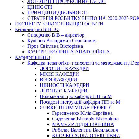
ЛОГОТИП І ПРОФЕСІЙНЕ ГАСЛО
ЦІННОСТІ
ПРИНЦИПИ ДІЯЛЬНОСТІ
СТРАТЕГІЯ РОЗВИТКУ БІНПО НА 2020-2025 РО
ЕКСПЕРТУ З ЯКОСТІ ВИЩОЇ ОСВІТИ
Керівництво БІНПО
Сидоренко В.В – директор
Кулішов Володимир Сергійович
Гірка Світлана Вікторівна
КУЧЕРЕНКО ІРИНА АНАТОЛІЇВНА
Кафедри БІНПО
Кафедра педагогіки, психології та менеджменту Dep
ЛОГОТИП КАФЕДРИ
МІСІЯ КАФЕДРИ
ВІЗІЯ КАФЕДРИ
ЦІННОСТІ КАФЕДРИ
ЛІТОПИС КАФЕДРИ
Положення про кафедру ПП та М
Посадові інструкції кафедри ПП та М
CURRICULUM VITAE PROFILE
Герасименко Юлія Сергіївна
Сидоренко Вікторія Вікторівна
МАМЧУР ЛІДІЯ ІВАНІВНА
Рибалка Валентин Васильович
КЛОЧКО АЛЛА ОЛЕКСІЇВНА