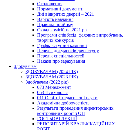
Оголошення
Нормативні документи
Дні відкритих дверей – 2021
Вартість навчання
Правила прийому
Склад комісій на 2021 рік
Програми співбесід, фахових випробувань,
творчих конкурсів
Графік вступної кампанії
Перелік документів для вступу
Перелік спеціальностей
Накази про зарахування
Здобувачам
ЗДОБУВАЧАМ (2024 РІК)
ЗДОБУВАЧАМ (2023 РІК)
Здобувачам (2022 рік)
073 Менеджмент
053 Психологія
011 Освітні, педагогічні науки
Академічна доброчесність
Результати проведення директорських
контрольних робіт з ОП
ГОСТЬОВІ ЛЕКЦІЇ
РЕПОЗИТАРІЙ КВАЛІФІКАЦІЙНИХ
РОБІТ