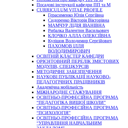
Посадові інструкції кафедри ПП та М
CURRICULUM VITAE PROFILE
Герасименко Юлія Сергіївна
Сидоренко Вікторія Вікторівна
МАМЧУР ЛІДІЯ ІВАНІВНА
Рибалка Валентин Васильович
КЛОЧКО АЛЛА ОЛЕКСІЇВНА
Кулішов Володимир Сергійович
ПАХОМОВ ІЛЛЯ
ВОЛОДИМИРОВИЧ
ОСВІТНІЙ КЛАСТЕР КАФЕДРИ
ОРІЄНТОВНИЙ ПЕРЕЛІК ЗМІСТОВИХ
МОДУЛІВ, СПЕЦКУРСІВ
МЕТОДИЧНЕ ЗАБЕЗПЕЧЕННЯ
НАУКОВІ ПУБЛІКАЦІЇ НАУКОВО-
ПЕДАГОГІЧНИХ ПРАЦІВНИКІВ
Академічна мобільність
МІЖНАРОДНЕ СТАЖУВАННЯ
ОСВІТНЬО-ПРОФЕСІЙНА ПРОГРАМА
“ПЕДАГОГІКА ВИЩОЇ ШКОЛИ”
ОСВІТНЬО-ПРОФЕСІЙНА ПРОГРАМА
“ПСИХОЛОГІЯ”
ОСВІТНЬО-ПРОФЕСІЙНА ПРОГРАМА
“УПРАВЛІННЯ НАВЧАЛЬНИМ