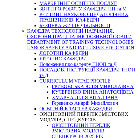
МАРКЕТИНГ ОСВІТНІХ ПОСЛУГ
3BIT ПРО РОБОТУ КАФЕДРИ ПП та М
РЕЙТИНГ НАУКОВО-ПЕДАГОГІЧНИХ
ПРАЦІВНИКІВ КАФЕДРИ
БЕЗПЕКА ЖИТТЄДІЯЛЬНОСТІ
КАФЕДРА ТЕХНОЛОГІЙ НАВЧАННЯ,
ОХОРОНИ ПРАЦІ ТА ІНКЛЮЗИВНОЇ ОСВІТИ
DEPARTMENT OF TRAINING TECHNOLOGIES,
LABOR SAFETY AND INCLUSIVE EDUCATION
ЛОГОТИП КАФЕДРИ
ЛІТОПИС КАФЕДРИ
Положення про кафедру ТНОП та Д
ПОСАДОВІ ІНСТРУКЦІЇ КАФЕДРИ ТНОП
та Д
CURRICULUM VITAE PROFILE
ГРИБОВСЬКА ЮЛІЯ МИКОЛАЇВНА
КУЧЕРЕНКО ІРИНА АНАТОЛІЇВНА
ХМАРНА ЛІЛІЯ ВІТАЛІЇВНА
Геревенко Андрій Михайлович
ОСВІТНІЙ КЛАСТЕР КАФЕДРИ
ОРІЄНТОВНИЙ ПЕРЕЛІК ЗМІСТОВИХ
МОДУЛІВ, СПЕЦКУРСІВ
ОРІЄНТОВНИЙ ПЕРЕЛІК
ЗМІСТОВИХ МОДУЛІВ,
СПЕЦКУРСІВ 2025 РІК