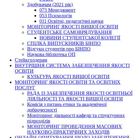
Здобувачам (2021 рік)
073 Менеджмент
053 Психологія
011 Освітні, педагогічні науки
МОНІТОРИНГ ЯКОСТІ ВИЩОЇ ОСВІТИ
СТУДЕНТСЬКЕ САМОВРЯДУВАННЯ
НОВИНИ СТУДЕНТСЬКОЇ КОЛЕГІЇ
СПІЛКА ВИПУСКНИКІВ БІНПО
Відгуки студентів про БІНПО
Наукова бібліотека ОП
Стейкголдерам
ВНУТРІШНЯ СИСТЕМА ЗАБЕЗПЕЧЕННЯ ЯКОСТІ
ОСВІТИ
КУЛЬТУРА ЯКОСТІ ВИЩОЇ ОСВІТИ
МОНІТОРИНГ ЯКОСТІ ОСВІТИ ТА ОСВІТНІХ
ПОСЛУГ
РАДА ІЗ ЗАБЕЗПЕЧЕННЯ ЯКОСТІ ОСВІТНЬОЇ
ДІЯЛЬНОСТІ ТА ЯКОСТІ ВИЩОЇ ОСВІТИ
Комісія з питань етики та академічної
доброчесності
Моніторинг діяльності кафедр та структурних
підрозділів
МОНІТОРИНГ ПРОВЕДЕННЯ МАСОВИХ
НАУКОВО-ПРАКТИЧНИХ ЗАХОДІВ
ОНЛАЙН-ОПИТУВАННЯ ЩОДО ЗАБЕЗПЕЧЕННЯ