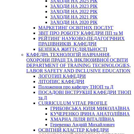
ЗАХОДИ НА 2025 РІК
ЗАХОДИ НА 2023 РІК
ЗАХОДИ НА 2022 РІК
ЗАХОДИ НА 2021 РІК
ЗАХОДИ НА 2020 РІК
МАРКЕТИНГ ОСВІТНІХ ПОСЛУГ
3BIT ПРО РОБОТУ КАФЕДРИ ПП та М
РЕЙТИНГ НАУКОВО-ПЕДАГОГІЧНИХ
ПРАЦІВНИКІВ КАФЕДРИ
БЕЗПЕКА ЖИТТЄДІЯЛЬНОСТІ
КАФЕДРА ТЕХНОЛОГІЙ НАВЧАННЯ,
ОХОРОНИ ПРАЦІ ТА ІНКЛЮЗИВНОЇ ОСВІТИ
DEPARTMENT OF TRAINING TECHNOLOGIES,
LABOR SAFETY AND INCLUSIVE EDUCATION
ЛОГОТИП КАФЕДРИ
ЛІТОПИС КАФЕДРИ
Положення про кафедру ТНОП та Д
ПОСАДОВІ ІНСТРУКЦІЇ КАФЕДРИ ТНОП
та Д
CURRICULUM VITAE PROFILE
ГРИБОВСЬКА ЮЛІЯ МИКОЛАЇВНА
КУЧЕРЕНКО ІРИНА АНАТОЛІЇВНА
ХМАРНА ЛІЛІЯ ВІТАЛІЇВНА
Геревенко Андрій Михайлович
ОСВІТНІЙ КЛАСТЕР КАФЕДРИ