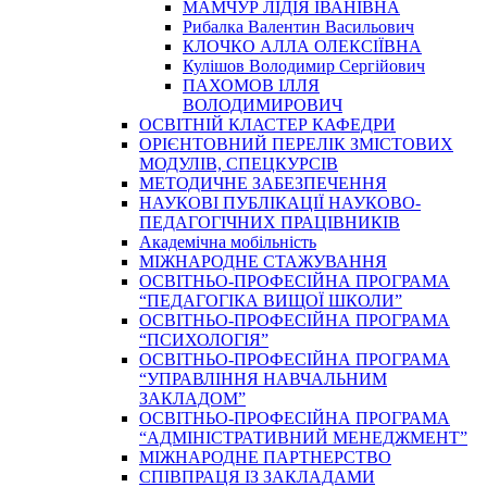
МАМЧУР ЛІДІЯ ІВАНІВНА
Рибалка Валентин Васильович
КЛОЧКО АЛЛА ОЛЕКСІЇВНА
Кулішов Володимир Сергійович
ПАХОМОВ ІЛЛЯ
ВОЛОДИМИРОВИЧ
ОСВІТНІЙ КЛАСТЕР КАФЕДРИ
ОРІЄНТОВНИЙ ПЕРЕЛІК ЗМІСТОВИХ
МОДУЛІВ, СПЕЦКУРСІВ
МЕТОДИЧНЕ ЗАБЕЗПЕЧЕННЯ
НАУКОВІ ПУБЛІКАЦІЇ НАУКОВО-
ПЕДАГОГІЧНИХ ПРАЦІВНИКІВ
Академічна мобільність
МІЖНАРОДНЕ СТАЖУВАННЯ
ОСВІТНЬО-ПРОФЕСІЙНА ПРОГРАМА
“ПЕДАГОГІКА ВИЩОЇ ШКОЛИ”
ОСВІТНЬО-ПРОФЕСІЙНА ПРОГРАМА
“ПСИХОЛОГІЯ”
ОСВІТНЬО-ПРОФЕСІЙНА ПРОГРАМА
“УПРАВЛІННЯ НАВЧАЛЬНИМ
ЗАКЛАДОМ”
ОСВІТНЬО-ПРОФЕСІЙНА ПРОГРАМА
“АДМІНІСТРАТИВНИЙ МЕНЕДЖМЕНТ”
МІЖНАРОДНЕ ПАРТНЕРСТВО
СПІВПРАЦЯ ІЗ ЗАКЛАДАМИ