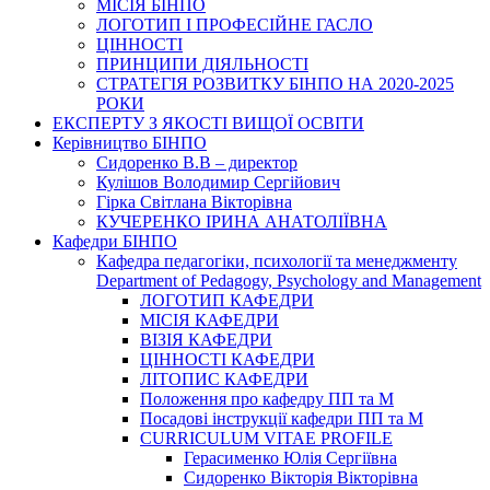
МІСІЯ БІНПО
ЛОГОТИП І ПРОФЕСІЙНЕ ГАСЛО
ЦІННОСТІ
ПРИНЦИПИ ДІЯЛЬНОСТІ
СТРАТЕГІЯ РОЗВИТКУ БІНПО НА 2020-2025
РОКИ
ЕКСПЕРТУ З ЯКОСТІ ВИЩОЇ ОСВІТИ
Керівництво БІНПО
Сидоренко В.В – директор
Кулішов Володимир Сергійович
Гірка Світлана Вікторівна
КУЧЕРЕНКО ІРИНА АНАТОЛІЇВНА
Кафедри БІНПО
Кафедра педагогіки, психології та менеджменту
Department of Pedagogy, Psychology and Management
ЛОГОТИП КАФЕДРИ
МІСІЯ КАФЕДРИ
ВІЗІЯ КАФЕДРИ
ЦІННОСТІ КАФЕДРИ
ЛІТОПИС КАФЕДРИ
Положення про кафедру ПП та М
Посадові інструкції кафедри ПП та М
CURRICULUM VITAE PROFILE
Герасименко Юлія Сергіївна
Сидоренко Вікторія Вікторівна