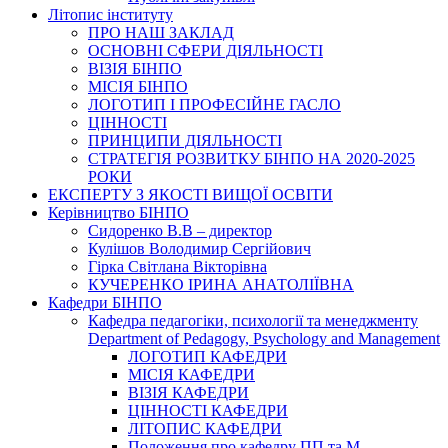
Літопис інституту
ПРО НАШ ЗАКЛАД
ОСНОВНІ СФЕРИ ДІЯЛЬНОСТІ
ВІЗІЯ БІНПО
МІСІЯ БІНПО
ЛОГОТИП І ПРОФЕСІЙНЕ ГАСЛО
ЦІННОСТІ
ПРИНЦИПИ ДІЯЛЬНОСТІ
СТРАТЕГІЯ РОЗВИТКУ БІНПО НА 2020-2025
РОКИ
ЕКСПЕРТУ З ЯКОСТІ ВИЩОЇ ОСВІТИ
Керівництво БІНПО
Сидоренко В.В – директор
Кулішов Володимир Сергійович
Гірка Світлана Вікторівна
КУЧЕРЕНКО ІРИНА АНАТОЛІЇВНА
Кафедри БІНПО
Кафедра педагогіки, психології та менеджменту
Department of Pedagogy, Psychology and Management
ЛОГОТИП КАФЕДРИ
МІСІЯ КАФЕДРИ
ВІЗІЯ КАФЕДРИ
ЦІННОСТІ КАФЕДРИ
ЛІТОПИС КАФЕДРИ
Положення про кафедру ПП та М