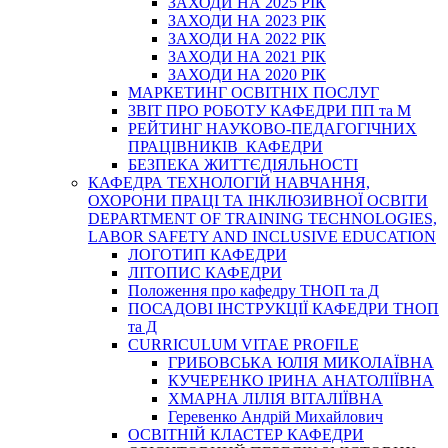
ЗАХОДИ НА 2025 РІК
ЗАХОДИ НА 2023 РІК
ЗАХОДИ НА 2022 РІК
ЗАХОДИ НА 2021 РІК
ЗАХОДИ НА 2020 РІК
МАРКЕТИНГ ОСВІТНІХ ПОСЛУГ
3BIT ПРО РОБОТУ КАФЕДРИ ПП та М
РЕЙТИНГ НАУКОВО-ПЕДАГОГІЧНИХ
ПРАЦІВНИКІВ КАФЕДРИ
БЕЗПЕКА ЖИТТЄДІЯЛЬНОСТІ
КАФЕДРА ТЕХНОЛОГІЙ НАВЧАННЯ,
ОХОРОНИ ПРАЦІ ТА ІНКЛЮЗИВНОЇ ОСВІТИ
DEPARTMENT OF TRAINING TECHNOLOGIES,
LABOR SAFETY AND INCLUSIVE EDUCATION
ЛОГОТИП КАФЕДРИ
ЛІТОПИС КАФЕДРИ
Положення про кафедру ТНОП та Д
ПОСАДОВІ ІНСТРУКЦІЇ КАФЕДРИ ТНОП
та Д
CURRICULUM VITAE PROFILE
ГРИБОВСЬКА ЮЛІЯ МИКОЛАЇВНА
КУЧЕРЕНКО ІРИНА АНАТОЛІЇВНА
ХМАРНА ЛІЛІЯ ВІТАЛІЇВНА
Геревенко Андрій Михайлович
ОСВІТНІЙ КЛАСТЕР КАФЕДРИ