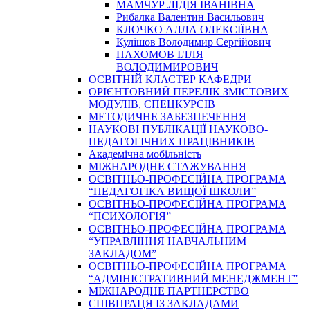
МАМЧУР ЛІДІЯ ІВАНІВНА
Рибалка Валентин Васильович
КЛОЧКО АЛЛА ОЛЕКСІЇВНА
Кулішов Володимир Сергійович
ПАХОМОВ ІЛЛЯ
ВОЛОДИМИРОВИЧ
ОСВІТНІЙ КЛАСТЕР КАФЕДРИ
ОРІЄНТОВНИЙ ПЕРЕЛІК ЗМІСТОВИХ
МОДУЛІВ, СПЕЦКУРСІВ
МЕТОДИЧНЕ ЗАБЕЗПЕЧЕННЯ
НАУКОВІ ПУБЛІКАЦІЇ НАУКОВО-
ПЕДАГОГІЧНИХ ПРАЦІВНИКІВ
Академічна мобільність
МІЖНАРОДНЕ СТАЖУВАННЯ
ОСВІТНЬО-ПРОФЕСІЙНА ПРОГРАМА
“ПЕДАГОГІКА ВИЩОЇ ШКОЛИ”
ОСВІТНЬО-ПРОФЕСІЙНА ПРОГРАМА
“ПСИХОЛОГІЯ”
ОСВІТНЬО-ПРОФЕСІЙНА ПРОГРАМА
“УПРАВЛІННЯ НАВЧАЛЬНИМ
ЗАКЛАДОМ”
ОСВІТНЬО-ПРОФЕСІЙНА ПРОГРАМА
“АДМІНІСТРАТИВНИЙ МЕНЕДЖМЕНТ”
МІЖНАРОДНЕ ПАРТНЕРСТВО
СПІВПРАЦЯ ІЗ ЗАКЛАДАМИ