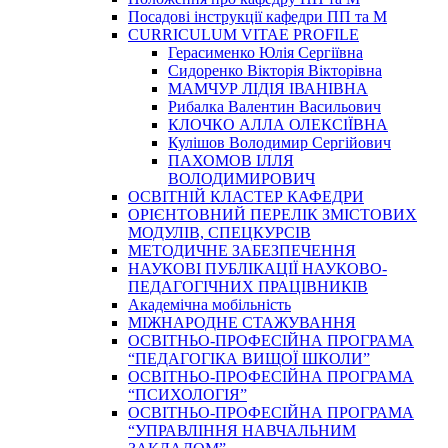
Посадові інструкції кафедри ПП та М
CURRICULUM VITAE PROFILE
Герасименко Юлія Сергіївна
Сидоренко Вікторія Вікторівна
МАМЧУР ЛІДІЯ ІВАНІВНА
Рибалка Валентин Васильович
КЛОЧКО АЛЛА ОЛЕКСІЇВНА
Кулішов Володимир Сергійович
ПАХОМОВ ІЛЛЯ
ВОЛОДИМИРОВИЧ
ОСВІТНІЙ КЛАСТЕР КАФЕДРИ
ОРІЄНТОВНИЙ ПЕРЕЛІК ЗМІСТОВИХ
МОДУЛІВ, СПЕЦКУРСІВ
МЕТОДИЧНЕ ЗАБЕЗПЕЧЕННЯ
НАУКОВІ ПУБЛІКАЦІЇ НАУКОВО-
ПЕДАГОГІЧНИХ ПРАЦІВНИКІВ
Академічна мобільність
МІЖНАРОДНЕ СТАЖУВАННЯ
ОСВІТНЬО-ПРОФЕСІЙНА ПРОГРАМА
“ПЕДАГОГІКА ВИЩОЇ ШКОЛИ”
ОСВІТНЬО-ПРОФЕСІЙНА ПРОГРАМА
“ПСИХОЛОГІЯ”
ОСВІТНЬО-ПРОФЕСІЙНА ПРОГРАМА
“УПРАВЛІННЯ НАВЧАЛЬНИМ