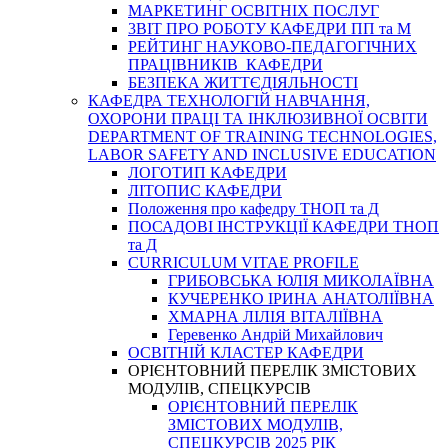
МАРКЕТИНГ ОСВІТНІХ ПОСЛУГ
3BIT ПРО РОБОТУ КАФЕДРИ ПП та М
РЕЙТИНГ НАУКОВО-ПЕДАГОГІЧНИХ
ПРАЦІВНИКІВ КАФЕДРИ
БЕЗПЕКА ЖИТТЄДІЯЛЬНОСТІ
КАФЕДРА ТЕХНОЛОГІЙ НАВЧАННЯ,
ОХОРОНИ ПРАЦІ ТА ІНКЛЮЗИВНОЇ ОСВІТИ
DEPARTMENT OF TRAINING TECHNOLOGIES,
LABOR SAFETY AND INCLUSIVE EDUCATION
ЛОГОТИП КАФЕДРИ
ЛІТОПИС КАФЕДРИ
Положення про кафедру ТНОП та Д
ПОСАДОВІ ІНСТРУКЦІЇ КАФЕДРИ ТНОП
та Д
CURRICULUM VITAE PROFILE
ГРИБОВСЬКА ЮЛІЯ МИКОЛАЇВНА
КУЧЕРЕНКО ІРИНА АНАТОЛІЇВНА
ХМАРНА ЛІЛІЯ ВІТАЛІЇВНА
Геревенко Андрій Михайлович
ОСВІТНІЙ КЛАСТЕР КАФЕДРИ
ОРІЄНТОВНИЙ ПЕРЕЛІК ЗМІСТОВИХ
МОДУЛІВ, СПЕЦКУРСІВ
ОРІЄНТОВНИЙ ПЕРЕЛІК
ЗМІСТОВИХ МОДУЛІВ,
СПЕЦКУРСІВ 2025 РІК