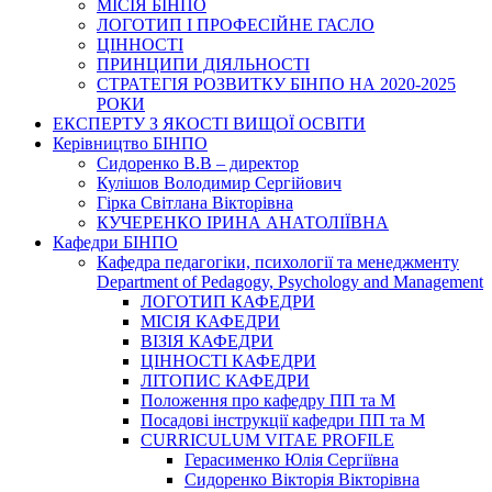
МІСІЯ БІНПО
ЛОГОТИП І ПРОФЕСІЙНЕ ГАСЛО
ЦІННОСТІ
ПРИНЦИПИ ДІЯЛЬНОСТІ
СТРАТЕГІЯ РОЗВИТКУ БІНПО НА 2020-2025
РОКИ
ЕКСПЕРТУ З ЯКОСТІ ВИЩОЇ ОСВІТИ
Керівництво БІНПО
Сидоренко В.В – директор
Кулішов Володимир Сергійович
Гірка Світлана Вікторівна
КУЧЕРЕНКО ІРИНА АНАТОЛІЇВНА
Кафедри БІНПО
Кафедра педагогіки, психології та менеджменту
Department of Pedagogy, Psychology and Management
ЛОГОТИП КАФЕДРИ
МІСІЯ КАФЕДРИ
ВІЗІЯ КАФЕДРИ
ЦІННОСТІ КАФЕДРИ
ЛІТОПИС КАФЕДРИ
Положення про кафедру ПП та М
Посадові інструкції кафедри ПП та М
CURRICULUM VITAE PROFILE
Герасименко Юлія Сергіївна
Сидоренко Вікторія Вікторівна