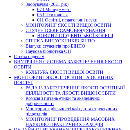
Здобувачам (2021 рік)
073 Менеджмент
053 Психологія
011 Освітні, педагогічні науки
МОНІТОРИНГ ЯКОСТІ ВИЩОЇ ОСВІТИ
СТУДЕНТСЬКЕ САМОВРЯДУВАННЯ
НОВИНИ СТУДЕНТСЬКОЇ КОЛЕГІЇ
СПІЛКА ВИПУСКНИКІВ БІНПО
Відгуки студентів про БІНПО
Наукова бібліотека ОП
Стейкголдерам
ВНУТРІШНЯ СИСТЕМА ЗАБЕЗПЕЧЕННЯ ЯКОСТІ
ОСВІТИ
КУЛЬТУРА ЯКОСТІ ВИЩОЇ ОСВІТИ
МОНІТОРИНГ ЯКОСТІ ОСВІТИ ТА ОСВІТНІХ
ПОСЛУГ
РАДА ІЗ ЗАБЕЗПЕЧЕННЯ ЯКОСТІ ОСВІТНЬОЇ
ДІЯЛЬНОСТІ ТА ЯКОСТІ ВИЩОЇ ОСВІТИ
Комісія з питань етики та академічної
доброчесності
Моніторинг діяльності кафедр та структурних
підрозділів
МОНІТОРИНГ ПРОВЕДЕННЯ МАСОВИХ
НАУКОВО-ПРАКТИЧНИХ ЗАХОДІВ
ОНЛАЙН-ОПИТУВАННЯ ЩОДО ЗАБЕЗПЕЧЕННЯ