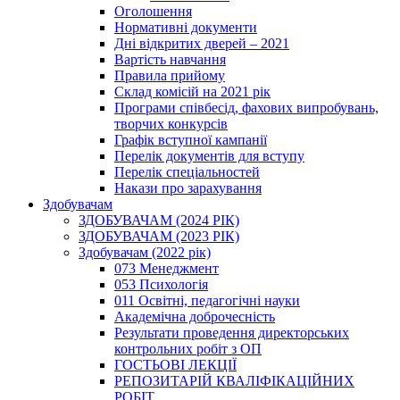
Оголошення
Нормативні документи
Дні відкритих дверей – 2021
Вартість навчання
Правила прийому
Склад комісій на 2021 рік
Програми співбесід, фахових випробувань,
творчих конкурсів
Графік вступної кампанії
Перелік документів для вступу
Перелік спеціальностей
Накази про зарахування
Здобувачам
ЗДОБУВАЧАМ (2024 РІК)
ЗДОБУВАЧАМ (2023 РІК)
Здобувачам (2022 рік)
073 Менеджмент
053 Психологія
011 Освітні, педагогічні науки
Академічна доброчесність
Результати проведення директорських
контрольних робіт з ОП
ГОСТЬОВІ ЛЕКЦІЇ
РЕПОЗИТАРІЙ КВАЛІФІКАЦІЙНИХ
РОБІТ