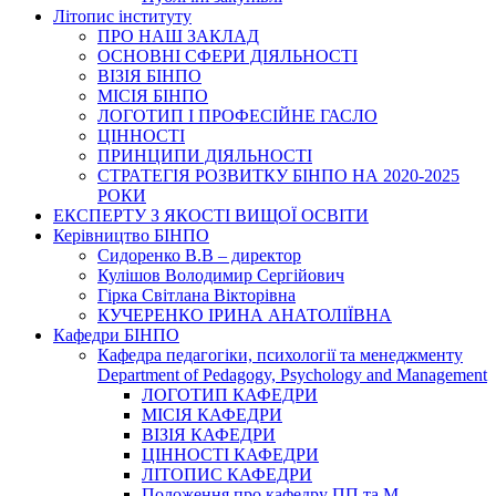
Літопис інституту
ПРО НАШ ЗАКЛАД
ОСНОВНІ СФЕРИ ДІЯЛЬНОСТІ
ВІЗІЯ БІНПО
МІСІЯ БІНПО
ЛОГОТИП І ПРОФЕСІЙНЕ ГАСЛО
ЦІННОСТІ
ПРИНЦИПИ ДІЯЛЬНОСТІ
СТРАТЕГІЯ РОЗВИТКУ БІНПО НА 2020-2025
РОКИ
ЕКСПЕРТУ З ЯКОСТІ ВИЩОЇ ОСВІТИ
Керівництво БІНПО
Сидоренко В.В – директор
Кулішов Володимир Сергійович
Гірка Світлана Вікторівна
КУЧЕРЕНКО ІРИНА АНАТОЛІЇВНА
Кафедри БІНПО
Кафедра педагогіки, психології та менеджменту
Department of Pedagogy, Psychology and Management
ЛОГОТИП КАФЕДРИ
МІСІЯ КАФЕДРИ
ВІЗІЯ КАФЕДРИ
ЦІННОСТІ КАФЕДРИ
ЛІТОПИС КАФЕДРИ
Положення про кафедру ПП та М