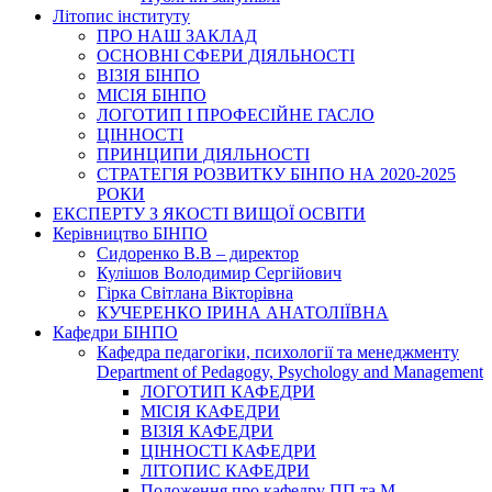
Літопис інституту
ПРО НАШ ЗАКЛАД
ОСНОВНІ СФЕРИ ДІЯЛЬНОСТІ
ВІЗІЯ БІНПО
МІСІЯ БІНПО
ЛОГОТИП І ПРОФЕСІЙНЕ ГАСЛО
ЦІННОСТІ
ПРИНЦИПИ ДІЯЛЬНОСТІ
СТРАТЕГІЯ РОЗВИТКУ БІНПО НА 2020-2025
РОКИ
ЕКСПЕРТУ З ЯКОСТІ ВИЩОЇ ОСВІТИ
Керівництво БІНПО
Сидоренко В.В – директор
Кулішов Володимир Сергійович
Гірка Світлана Вікторівна
КУЧЕРЕНКО ІРИНА АНАТОЛІЇВНА
Кафедри БІНПО
Кафедра педагогіки, психології та менеджменту
Department of Pedagogy, Psychology and Management
ЛОГОТИП КАФЕДРИ
МІСІЯ КАФЕДРИ
ВІЗІЯ КАФЕДРИ
ЦІННОСТІ КАФЕДРИ
ЛІТОПИС КАФЕДРИ
Положення про кафедру ПП та М