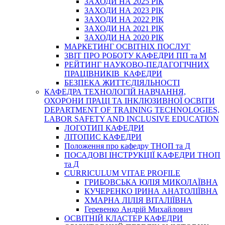
ЗАХОДИ НА 2025 РІК
ЗАХОДИ НА 2023 РІК
ЗАХОДИ НА 2022 РІК
ЗАХОДИ НА 2021 РІК
ЗАХОДИ НА 2020 РІК
МАРКЕТИНГ ОСВІТНІХ ПОСЛУГ
3BIT ПРО РОБОТУ КАФЕДРИ ПП та М
РЕЙТИНГ НАУКОВО-ПЕДАГОГІЧНИХ
ПРАЦІВНИКІВ КАФЕДРИ
БЕЗПЕКА ЖИТТЄДІЯЛЬНОСТІ
КАФЕДРА ТЕХНОЛОГІЙ НАВЧАННЯ,
ОХОРОНИ ПРАЦІ ТА ІНКЛЮЗИВНОЇ ОСВІТИ
DEPARTMENT OF TRAINING TECHNOLOGIES,
LABOR SAFETY AND INCLUSIVE EDUCATION
ЛОГОТИП КАФЕДРИ
ЛІТОПИС КАФЕДРИ
Положення про кафедру ТНОП та Д
ПОСАДОВІ ІНСТРУКЦІЇ КАФЕДРИ ТНОП
та Д
CURRICULUM VITAE PROFILE
ГРИБОВСЬКА ЮЛІЯ МИКОЛАЇВНА
КУЧЕРЕНКО ІРИНА АНАТОЛІЇВНА
ХМАРНА ЛІЛІЯ ВІТАЛІЇВНА
Геревенко Андрій Михайлович
ОСВІТНІЙ КЛАСТЕР КАФЕДРИ