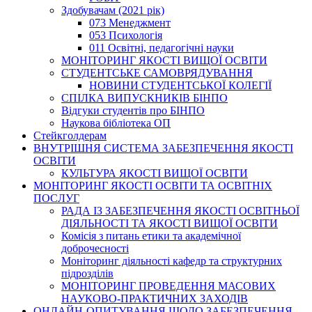
Здобувачам (2021 рік)
073 Менеджмент
053 Психологія
011 Освітні, педагогічні науки
МОНІТОРИНГ ЯКОСТІ ВИЩОЇ ОСВІТИ
СТУДЕНТСЬКЕ САМОВРЯДУВАННЯ
НОВИНИ СТУДЕНТСЬКОЇ КОЛЕГІЇ
СПІЛКА ВИПУСКНИКІВ БІНПО
Відгуки студентів про БІНПО
Наукова бібліотека ОП
Стейкголдерам
ВНУТРІШНЯ СИСТЕМА ЗАБЕЗПЕЧЕННЯ ЯКОСТІ
ОСВІТИ
КУЛЬТУРА ЯКОСТІ ВИЩОЇ ОСВІТИ
МОНІТОРИНГ ЯКОСТІ ОСВІТИ ТА ОСВІТНІХ
ПОСЛУГ
РАДА ІЗ ЗАБЕЗПЕЧЕННЯ ЯКОСТІ ОСВІТНЬОЇ
ДІЯЛЬНОСТІ ТА ЯКОСТІ ВИЩОЇ ОСВІТИ
Комісія з питань етики та академічної
доброчесності
Моніторинг діяльності кафедр та структурних
підрозділів
МОНІТОРИНГ ПРОВЕДЕННЯ МАСОВИХ
НАУКОВО-ПРАКТИЧНИХ ЗАХОДІВ
ОНЛАЙН-ОПИТУВАННЯ ЩОДО ЗАБЕЗПЕЧЕННЯ