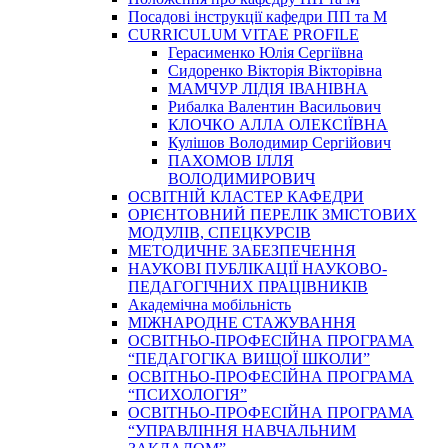
Посадові інструкції кафедри ПП та М
CURRICULUM VITAE PROFILE
Герасименко Юлія Сергіївна
Сидоренко Вікторія Вікторівна
МАМЧУР ЛІДІЯ ІВАНІВНА
Рибалка Валентин Васильович
КЛОЧКО АЛЛА ОЛЕКСІЇВНА
Кулішов Володимир Сергійович
ПАХОМОВ ІЛЛЯ
ВОЛОДИМИРОВИЧ
ОСВІТНІЙ КЛАСТЕР КАФЕДРИ
ОРІЄНТОВНИЙ ПЕРЕЛІК ЗМІСТОВИХ
МОДУЛІВ, СПЕЦКУРСІВ
МЕТОДИЧНЕ ЗАБЕЗПЕЧЕННЯ
НАУКОВІ ПУБЛІКАЦІЇ НАУКОВО-
ПЕДАГОГІЧНИХ ПРАЦІВНИКІВ
Академічна мобільність
МІЖНАРОДНЕ СТАЖУВАННЯ
ОСВІТНЬО-ПРОФЕСІЙНА ПРОГРАМА
“ПЕДАГОГІКА ВИЩОЇ ШКОЛИ”
ОСВІТНЬО-ПРОФЕСІЙНА ПРОГРАМА
“ПСИХОЛОГІЯ”
ОСВІТНЬО-ПРОФЕСІЙНА ПРОГРАМА
“УПРАВЛІННЯ НАВЧАЛЬНИМ