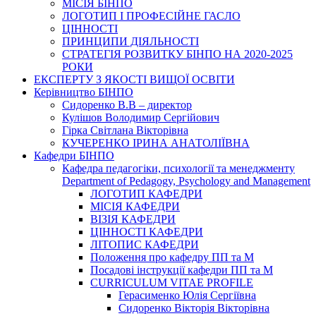
МІСІЯ БІНПО
ЛОГОТИП І ПРОФЕСІЙНЕ ГАСЛО
ЦІННОСТІ
ПРИНЦИПИ ДІЯЛЬНОСТІ
СТРАТЕГІЯ РОЗВИТКУ БІНПО НА 2020-2025
РОКИ
ЕКСПЕРТУ З ЯКОСТІ ВИЩОЇ ОСВІТИ
Керівництво БІНПО
Сидоренко В.В – директор
Кулішов Володимир Сергійович
Гірка Світлана Вікторівна
КУЧЕРЕНКО ІРИНА АНАТОЛІЇВНА
Кафедри БІНПО
Кафедра педагогіки, психології та менеджменту
Department of Pedagogy, Psychology and Management
ЛОГОТИП КАФЕДРИ
МІСІЯ КАФЕДРИ
ВІЗІЯ КАФЕДРИ
ЦІННОСТІ КАФЕДРИ
ЛІТОПИС КАФЕДРИ
Положення про кафедру ПП та М
Посадові інструкції кафедри ПП та М
CURRICULUM VITAE PROFILE
Герасименко Юлія Сергіївна
Сидоренко Вікторія Вікторівна