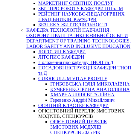
МАРКЕТИНГ ОСВІТНІХ ПОСЛУГ
3BIT ПРО РОБОТУ КАФЕДРИ ПП та М
РЕЙТИНГ НАУКОВО-ПЕДАГОГІЧНИХ
ПРАЦІВНИКІВ КАФЕДРИ
БЕЗПЕКА ЖИТТЄДІЯЛЬНОСТІ
КАФЕДРА ТЕХНОЛОГІЙ НАВЧАННЯ,
ОХОРОНИ ПРАЦІ ТА ІНКЛЮЗИВНОЇ ОСВІТИ
DEPARTMENT OF TRAINING TECHNOLOGIES,
LABOR SAFETY AND INCLUSIVE EDUCATION
ЛОГОТИП КАФЕДРИ
ЛІТОПИС КАФЕДРИ
Положення про кафедру ТНОП та Д
ПОСАДОВІ ІНСТРУКЦІЇ КАФЕДРИ ТНОП
та Д
CURRICULUM VITAE PROFILE
ГРИБОВСЬКА ЮЛІЯ МИКОЛАЇВНА
КУЧЕРЕНКО ІРИНА АНАТОЛІЇВНА
ХМАРНА ЛІЛІЯ ВІТАЛІЇВНА
Геревенко Андрій Михайлович
ОСВІТНІЙ КЛАСТЕР КАФЕДРИ
ОРІЄНТОВНИЙ ПЕРЕЛІК ЗМІСТОВИХ
МОДУЛІВ, СПЕЦКУРСІВ
ОРІЄНТОВНИЙ ПЕРЕЛІК
ЗМІСТОВИХ МОДУЛІВ,
СПЕЦКУРСІВ 2025 РІК