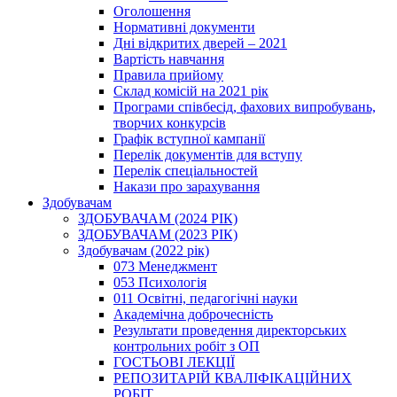
Оголошення
Нормативні документи
Дні відкритих дверей – 2021
Вартість навчання
Правила прийому
Склад комісій на 2021 рік
Програми співбесід, фахових випробувань,
творчих конкурсів
Графік вступної кампанії
Перелік документів для вступу
Перелік спеціальностей
Накази про зарахування
Здобувачам
ЗДОБУВАЧАМ (2024 РІК)
ЗДОБУВАЧАМ (2023 РІК)
Здобувачам (2022 рік)
073 Менеджмент
053 Психологія
011 Освітні, педагогічні науки
Академічна доброчесність
Результати проведення директорських
контрольних робіт з ОП
ГОСТЬОВІ ЛЕКЦІЇ
РЕПОЗИТАРІЙ КВАЛІФІКАЦІЙНИХ
РОБІТ