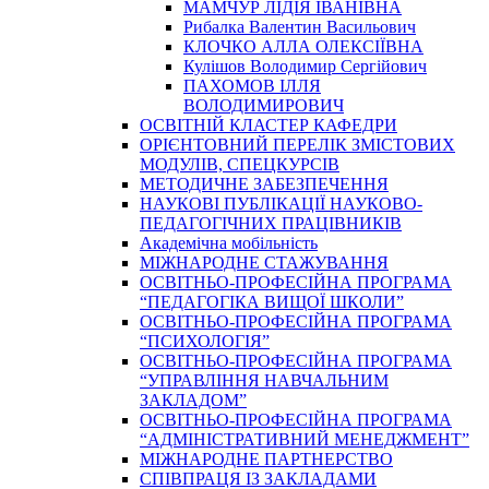
МАМЧУР ЛІДІЯ ІВАНІВНА
Рибалка Валентин Васильович
КЛОЧКО АЛЛА ОЛЕКСІЇВНА
Кулішов Володимир Сергійович
ПАХОМОВ ІЛЛЯ
ВОЛОДИМИРОВИЧ
ОСВІТНІЙ КЛАСТЕР КАФЕДРИ
ОРІЄНТОВНИЙ ПЕРЕЛІК ЗМІСТОВИХ
МОДУЛІВ, СПЕЦКУРСІВ
МЕТОДИЧНЕ ЗАБЕЗПЕЧЕННЯ
НАУКОВІ ПУБЛІКАЦІЇ НАУКОВО-
ПЕДАГОГІЧНИХ ПРАЦІВНИКІВ
Академічна мобільність
МІЖНАРОДНЕ СТАЖУВАННЯ
ОСВІТНЬО-ПРОФЕСІЙНА ПРОГРАМА
“ПЕДАГОГІКА ВИЩОЇ ШКОЛИ”
ОСВІТНЬО-ПРОФЕСІЙНА ПРОГРАМА
“ПСИХОЛОГІЯ”
ОСВІТНЬО-ПРОФЕСІЙНА ПРОГРАМА
“УПРАВЛІННЯ НАВЧАЛЬНИМ
ЗАКЛАДОМ”
ОСВІТНЬО-ПРОФЕСІЙНА ПРОГРАМА
“АДМІНІСТРАТИВНИЙ МЕНЕДЖМЕНТ”
МІЖНАРОДНЕ ПАРТНЕРСТВО
СПІВПРАЦЯ ІЗ ЗАКЛАДАМИ