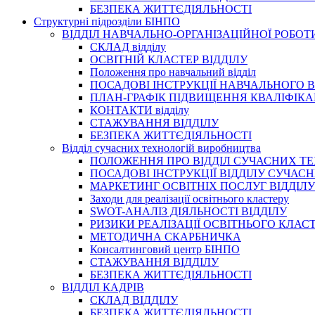
БЕЗПЕКА ЖИТТЄДІЯЛЬНОСТІ
Структурні підрозділи БІНПО
ВІДДІЛ НАВЧАЛЬНО-ОРГАНІЗАЦІЙНОЇ РОБОТ
СКЛАД відділу
ОСВІТНІЙ КЛАСТЕР ВІДДІЛУ
Положення про навчальний вiддiл
ПОСАДОВІ ІНСТРУКЦІЇ НАВЧАЛЬНОГО В
ПЛАН-ГРАФІК ПІДВИЩЕННЯ КВАЛІФІКА
КОНТАКТИ відділу
СТАЖУВАННЯ ВІДДІЛУ
БЕЗПЕКА ЖИТТЄДІЯЛЬНОСТІ
Відділ сучасних технологій виробництва
ПОЛОЖЕННЯ ПРО ВІДДІЛ СУЧАСНИХ Т
ПОСАДОВІ ІНСТРУКЦІЇ ВІДДІЛУ СУЧА
МАРКЕТИНГ ОСВІТНІХ ПОСЛУГ ВІДДІЛУ
Заходи для реалізації освітнього кластеру
SWOT-АНАЛІЗ ДІЯЛЬНОСТІ ВІДДІЛУ
РИЗИКИ РЕАЛІЗАЦІЇ ОСВІТНЬОГО КЛАС
МЕТОДИЧНА СКАРБНИЧКА
Консалтинговий центр БІНПО
СТАЖУВАННЯ ВІДДІЛУ
БЕЗПЕКА ЖИТТЄДІЯЛЬНОСТІ
ВІДДІЛ КАДРІВ
СКЛАД ВІДДІЛУ
БЕЗПЕКА ЖИТТЄДІЯЛЬНОСТІ