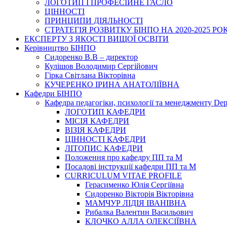
ЛОГОТИП І ПРОФЕСІЙНЕ ГАСЛО
ЦІННОСТІ
ПРИНЦИПИ ДІЯЛЬНОСТІ
СТРАТЕГІЯ РОЗВИТКУ БІНПО НА 2020-2025 РО
ЕКСПЕРТУ З ЯКОСТІ ВИЩОЇ ОСВІТИ
Керівництво БІНПО
Сидоренко В.В – директор
Кулішов Володимир Сергійович
Гірка Світлана Вікторівна
КУЧЕРЕНКО ІРИНА АНАТОЛІЇВНА
Кафедри БІНПО
Кафедра педагогіки, психології та менеджменту Dep
ЛОГОТИП КАФЕДРИ
МІСІЯ КАФЕДРИ
ВІЗІЯ КАФЕДРИ
ЦІННОСТІ КАФЕДРИ
ЛІТОПИС КАФЕДРИ
Положення про кафедру ПП та М
Посадові інструкції кафедри ПП та М
CURRICULUM VITAE PROFILE
Герасименко Юлія Сергіївна
Сидоренко Вікторія Вікторівна
МАМЧУР ЛІДІЯ ІВАНІВНА
Рибалка Валентин Васильович
КЛОЧКО АЛЛА ОЛЕКСІЇВНА