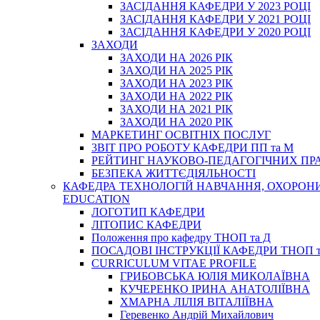
ЗАСІДАННЯ КАФЕДРИ У 2023 РОЦІ
ЗАСІДАННЯ КАФЕДРИ У 2021 РОЦІ
ЗАСІДАННЯ КАФЕДРИ У 2020 РОЦІ
ЗАХОДИ
ЗАХОДИ НА 2026 РІК
ЗАХОДИ НА 2025 РІК
ЗАХОДИ НА 2023 РІК
ЗАХОДИ НА 2022 РІК
ЗАХОДИ НА 2021 РІК
ЗАХОДИ НА 2020 РІК
МАРКЕТИНГ ОСВІТНІХ ПОСЛУГ
3BIT ПРО РОБОТУ КАФЕДРИ ПП та М
РЕЙТИНГ НАУКОВО-ПЕДАГОГІЧНИХ ПР
БЕЗПЕКА ЖИТТЄДІЯЛЬНОСТІ
КАФЕДРА ТЕХНОЛОГІЙ НАВЧАННЯ, ОХОРОНИ 
EDUCATION
ЛОГОТИП КАФЕДРИ
ЛІТОПИС КАФЕДРИ
Положення про кафедру ТНОП та Д
ПОСАДОВІ ІНСТРУКЦІЇ КАФЕДРИ ТНОП т
CURRICULUM VITAE PROFILE
ГРИБОВСЬКА ЮЛІЯ МИКОЛАЇВНА
КУЧЕРЕНКО ІРИНА АНАТОЛІЇВНА
ХМАРНА ЛІЛІЯ ВІТАЛІЇВНА
Геревенко Андрій Михайлович