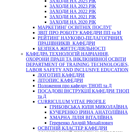
ЗАХОДИ НА 2025 РІК
ЗАХОДИ НА 2023 РІК
ЗАХОДИ НА 2022 РІК
ЗАХОДИ НА 2021 РІК
ЗАХОДИ НА 2020 РІК
МАРКЕТИНГ ОСВІТНІХ ПОСЛУГ
3BIT ПРО РОБОТУ КАФЕДРИ ПП та М
РЕЙТИНГ НАУКОВО-ПЕДАГОГІЧНИХ
ПРАЦІВНИКІВ КАФЕДРИ
БЕЗПЕКА ЖИТТЄДІЯЛЬНОСТІ
КАФЕДРА ТЕХНОЛОГІЙ НАВЧАННЯ,
ОХОРОНИ ПРАЦІ ТА ІНКЛЮЗИВНОЇ ОСВІТИ
DEPARTMENT OF TRAINING TECHNOLOGIES,
LABOR SAFETY AND INCLUSIVE EDUCATION
ЛОГОТИП КАФЕДРИ
ЛІТОПИС КАФЕДРИ
Положення про кафедру ТНОП та Д
ПОСАДОВІ ІНСТРУКЦІЇ КАФЕДРИ ТНОП
та Д
CURRICULUM VITAE PROFILE
ГРИБОВСЬКА ЮЛІЯ МИКОЛАЇВНА
КУЧЕРЕНКО ІРИНА АНАТОЛІЇВНА
ХМАРНА ЛІЛІЯ ВІТАЛІЇВНА
Геревенко Андрій Михайлович
ОСВІТНІЙ КЛАСТЕР КАФЕДРИ