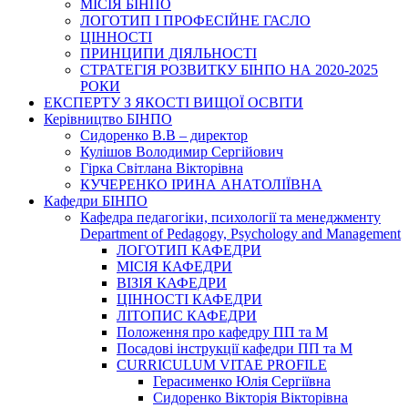
МІСІЯ БІНПО
ЛОГОТИП І ПРОФЕСІЙНЕ ГАСЛО
ЦІННОСТІ
ПРИНЦИПИ ДІЯЛЬНОСТІ
СТРАТЕГІЯ РОЗВИТКУ БІНПО НА 2020-2025
РОКИ
ЕКСПЕРТУ З ЯКОСТІ ВИЩОЇ ОСВІТИ
Керівництво БІНПО
Сидоренко В.В – директор
Кулішов Володимир Сергійович
Гірка Світлана Вікторівна
КУЧЕРЕНКО ІРИНА АНАТОЛІЇВНА
Кафедри БІНПО
Кафедра педагогіки, психології та менеджменту
Department of Pedagogy, Psychology and Management
ЛОГОТИП КАФЕДРИ
МІСІЯ КАФЕДРИ
ВІЗІЯ КАФЕДРИ
ЦІННОСТІ КАФЕДРИ
ЛІТОПИС КАФЕДРИ
Положення про кафедру ПП та М
Посадові інструкції кафедри ПП та М
CURRICULUM VITAE PROFILE
Герасименко Юлія Сергіївна
Сидоренко Вікторія Вікторівна