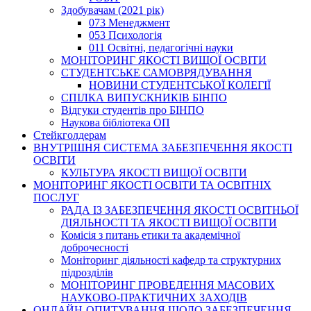
Здобувачам (2021 рік)
073 Менеджмент
053 Психологія
011 Освітні, педагогічні науки
МОНІТОРИНГ ЯКОСТІ ВИЩОЇ ОСВІТИ
СТУДЕНТСЬКЕ САМОВРЯДУВАННЯ
НОВИНИ СТУДЕНТСЬКОЇ КОЛЕГІЇ
СПІЛКА ВИПУСКНИКІВ БІНПО
Відгуки студентів про БІНПО
Наукова бібліотека ОП
Стейкголдерам
ВНУТРІШНЯ СИСТЕМА ЗАБЕЗПЕЧЕННЯ ЯКОСТІ
ОСВІТИ
КУЛЬТУРА ЯКОСТІ ВИЩОЇ ОСВІТИ
МОНІТОРИНГ ЯКОСТІ ОСВІТИ ТА ОСВІТНІХ
ПОСЛУГ
РАДА ІЗ ЗАБЕЗПЕЧЕННЯ ЯКОСТІ ОСВІТНЬОЇ
ДІЯЛЬНОСТІ ТА ЯКОСТІ ВИЩОЇ ОСВІТИ
Комісія з питань етики та академічної
доброчесності
Моніторинг діяльності кафедр та структурних
підрозділів
МОНІТОРИНГ ПРОВЕДЕННЯ МАСОВИХ
НАУКОВО-ПРАКТИЧНИХ ЗАХОДІВ
ОНЛАЙН-ОПИТУВАННЯ ЩОДО ЗАБЕЗПЕЧЕННЯ