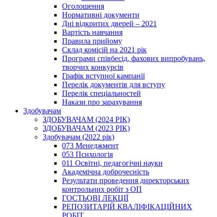
Оголошення
Нормативні документи
Дні відкритих дверей – 2021
Вартість навчання
Правила прийому
Склад комісій на 2021 рік
Програми співбесід, фахових випробувань,
творчих конкурсів
Графік вступної кампанії
Перелік документів для вступу
Перелік спеціальностей
Накази про зарахування
Здобувачам
ЗДОБУВАЧАМ (2024 РІК)
ЗДОБУВАЧАМ (2023 РІК)
Здобувачам (2022 рік)
073 Менеджмент
053 Психологія
011 Освітні, педагогічні науки
Академічна доброчесність
Результати проведення директорських
контрольних робіт з ОП
ГОСТЬОВІ ЛЕКЦІЇ
РЕПОЗИТАРІЙ КВАЛІФІКАЦІЙНИХ
РОБІТ