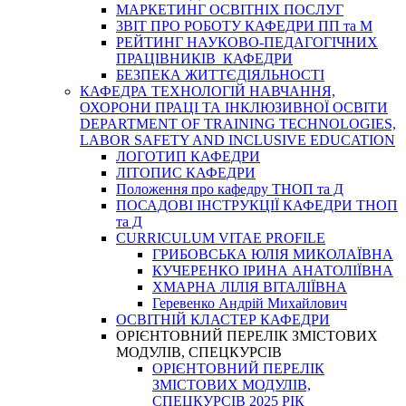
МАРКЕТИНГ ОСВІТНІХ ПОСЛУГ
3BIT ПРО РОБОТУ КАФЕДРИ ПП та М
РЕЙТИНГ НАУКОВО-ПЕДАГОГІЧНИХ
ПРАЦІВНИКІВ КАФЕДРИ
БЕЗПЕКА ЖИТТЄДІЯЛЬНОСТІ
КАФЕДРА ТЕХНОЛОГІЙ НАВЧАННЯ,
ОХОРОНИ ПРАЦІ ТА ІНКЛЮЗИВНОЇ ОСВІТИ
DEPARTMENT OF TRAINING TECHNOLOGIES,
LABOR SAFETY AND INCLUSIVE EDUCATION
ЛОГОТИП КАФЕДРИ
ЛІТОПИС КАФЕДРИ
Положення про кафедру ТНОП та Д
ПОСАДОВІ ІНСТРУКЦІЇ КАФЕДРИ ТНОП
та Д
CURRICULUM VITAE PROFILE
ГРИБОВСЬКА ЮЛІЯ МИКОЛАЇВНА
КУЧЕРЕНКО ІРИНА АНАТОЛІЇВНА
ХМАРНА ЛІЛІЯ ВІТАЛІЇВНА
Геревенко Андрій Михайлович
ОСВІТНІЙ КЛАСТЕР КАФЕДРИ
ОРІЄНТОВНИЙ ПЕРЕЛІК ЗМІСТОВИХ
МОДУЛІВ, СПЕЦКУРСІВ
ОРІЄНТОВНИЙ ПЕРЕЛІК
ЗМІСТОВИХ МОДУЛІВ,
СПЕЦКУРСІВ 2025 РІК