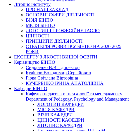
Літопис інституту
ПРО НАШ ЗАКЛАД
ОСНОВНІ СФЕРИ ДІЯЛЬНОСТІ
ВІЗІЯ БІНПО
МІСІЯ БІНПО
ЛОГОТИП І ПРОФЕСІЙНЕ ГАСЛО
ЦІННОСТІ
ПРИНЦИПИ ДІЯЛЬНОСТІ
СТРАТЕГІЯ РОЗВИТКУ БІНПО НА 2020-2025
РОКИ
ЕКСПЕРТУ З ЯКОСТІ ВИЩОЇ ОСВІТИ
Керівництво БІНПО
Сидоренко В.В – директор
Кулішов Володимир Сергійович
Гірка Світлана Вікторівна
КУЧЕРЕНКО ІРИНА АНАТОЛІЇВНА
Кафедри БІНПО
Кафедра педагогіки, психології та менеджменту
Department of Pedagogy, Psychology and Management
ЛОГОТИП КАФЕДРИ
МІСІЯ КАФЕДРИ
ВІЗІЯ КАФЕДРИ
ЦІННОСТІ КАФЕДРИ
ЛІТОПИС КАФЕДРИ
Положення про кафедру ПП та М