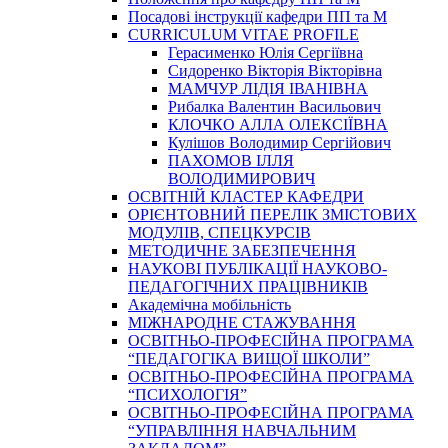
Посадові інструкції кафедри ПП та М
CURRICULUM VITAE PROFILE
Герасименко Юлія Сергіївна
Сидоренко Вікторія Вікторівна
МАМЧУР ЛІДІЯ ІВАНІВНА
Рибалка Валентин Васильович
КЛОЧКО АЛЛА ОЛЕКСІЇВНА
Кулішов Володимир Сергійович
ПАХОМОВ ІЛЛЯ
ВОЛОДИМИРОВИЧ
ОСВІТНІЙ КЛАСТЕР КАФЕДРИ
ОРІЄНТОВНИЙ ПЕРЕЛІК ЗМІСТОВИХ
МОДУЛІВ, СПЕЦКУРСІВ
МЕТОДИЧНЕ ЗАБЕЗПЕЧЕННЯ
НАУКОВІ ПУБЛІКАЦІЇ НАУКОВО-
ПЕДАГОГІЧНИХ ПРАЦІВНИКІВ
Академічна мобільність
МІЖНАРОДНЕ СТАЖУВАННЯ
ОСВІТНЬО-ПРОФЕСІЙНА ПРОГРАМА
“ПЕДАГОГІКА ВИЩОЇ ШКОЛИ”
ОСВІТНЬО-ПРОФЕСІЙНА ПРОГРАМА
“ПСИХОЛОГІЯ”
ОСВІТНЬО-ПРОФЕСІЙНА ПРОГРАМА
“УПРАВЛІННЯ НАВЧАЛЬНИМ