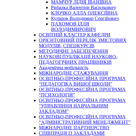
МАМЧУР ЛІДІЯ ІВАНІВНА
Рибалка Валентин Васильович
КЛОЧКО АЛЛА ОЛЕКСІЇВНА
Кулішов Володимир Сергійович
ПАХОМОВ ІЛЛЯ
ВОЛОДИМИРОВИЧ
ОСВІТНІЙ КЛАСТЕР КАФЕДРИ
ОРІЄНТОВНИЙ ПЕРЕЛІК ЗМІСТОВИХ
МОДУЛІВ, СПЕЦКУРСІВ
МЕТОДИЧНЕ ЗАБЕЗПЕЧЕННЯ
НАУКОВІ ПУБЛІКАЦІЇ НАУКОВО-
ПЕДАГОГІЧНИХ ПРАЦІВНИКІВ
Академічна мобільність
МІЖНАРОДНЕ СТАЖУВАННЯ
ОСВІТНЬО-ПРОФЕСІЙНА ПРОГРАМА
“ПЕДАГОГІКА ВИЩОЇ ШКОЛИ”
ОСВІТНЬО-ПРОФЕСІЙНА ПРОГРАМА
“ПСИХОЛОГІЯ”
ОСВІТНЬО-ПРОФЕСІЙНА ПРОГРАМА
“УПРАВЛІННЯ НАВЧАЛЬНИМ
ЗАКЛАДОМ”
ОСВІТНЬО-ПРОФЕСІЙНА ПРОГРАМА
“АДМІНІСТРАТИВНИЙ МЕНЕДЖМЕНТ”
МІЖНАРОДНЕ ПАРТНЕРСТВО
СПІВПРАЦЯ ІЗ ЗАКЛАДАМИ