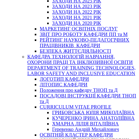
ЗАХОДИ НА 2025 РІК
ЗАХОДИ НА 2023 РІК
ЗАХОДИ НА 2022 РІК
ЗАХОДИ НА 2021 РІК
ЗАХОДИ НА 2020 РІК
МАРКЕТИНГ ОСВІТНІХ ПОСЛУГ
3BIT ПРО РОБОТУ КАФЕДРИ ПП та М
РЕЙТИНГ НАУКОВО-ПЕДАГОГІЧНИХ
ПРАЦІВНИКІВ КАФЕДРИ
БЕЗПЕКА ЖИТТЄДІЯЛЬНОСТІ
КАФЕДРА ТЕХНОЛОГІЙ НАВЧАННЯ,
ОХОРОНИ ПРАЦІ ТА ІНКЛЮЗИВНОЇ ОСВІТИ
DEPARTMENT OF TRAINING TECHNOLOGIES,
LABOR SAFETY AND INCLUSIVE EDUCATION
ЛОГОТИП КАФЕДРИ
ЛІТОПИС КАФЕДРИ
Положення про кафедру ТНОП та Д
ПОСАДОВІ ІНСТРУКЦІЇ КАФЕДРИ ТНОП
та Д
CURRICULUM VITAE PROFILE
ГРИБОВСЬКА ЮЛІЯ МИКОЛАЇВНА
КУЧЕРЕНКО ІРИНА АНАТОЛІЇВНА
ХМАРНА ЛІЛІЯ ВІТАЛІЇВНА
Геревенко Андрій Михайлович
ОСВІТНІЙ КЛАСТЕР КАФЕДРИ