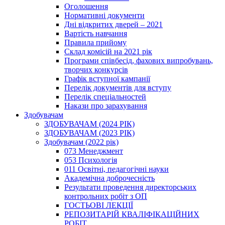
Оголошення
Нормативні документи
Дні відкритих дверей – 2021
Вартість навчання
Правила прийому
Склад комісій на 2021 рік
Програми співбесід, фахових випробувань,
творчих конкурсів
Графік вступної кампанії
Перелік документів для вступу
Перелік спеціальностей
Накази про зарахування
Здобувачам
ЗДОБУВАЧАМ (2024 РІК)
ЗДОБУВАЧАМ (2023 РІК)
Здобувачам (2022 рік)
073 Менеджмент
053 Психологія
011 Освітні, педагогічні науки
Академічна доброчесність
Результати проведення директорських
контрольних робіт з ОП
ГОСТЬОВІ ЛЕКЦІЇ
РЕПОЗИТАРІЙ КВАЛІФІКАЦІЙНИХ
РОБІТ