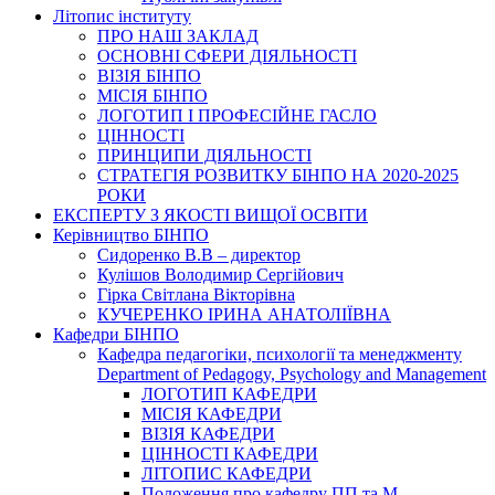
Літопис інституту
ПРО НАШ ЗАКЛАД
ОСНОВНІ СФЕРИ ДІЯЛЬНОСТІ
ВІЗІЯ БІНПО
МІСІЯ БІНПО
ЛОГОТИП І ПРОФЕСІЙНЕ ГАСЛО
ЦІННОСТІ
ПРИНЦИПИ ДІЯЛЬНОСТІ
СТРАТЕГІЯ РОЗВИТКУ БІНПО НА 2020-2025
РОКИ
ЕКСПЕРТУ З ЯКОСТІ ВИЩОЇ ОСВІТИ
Керівництво БІНПО
Сидоренко В.В – директор
Кулішов Володимир Сергійович
Гірка Світлана Вікторівна
КУЧЕРЕНКО ІРИНА АНАТОЛІЇВНА
Кафедри БІНПО
Кафедра педагогіки, психології та менеджменту
Department of Pedagogy, Psychology and Management
ЛОГОТИП КАФЕДРИ
МІСІЯ КАФЕДРИ
ВІЗІЯ КАФЕДРИ
ЦІННОСТІ КАФЕДРИ
ЛІТОПИС КАФЕДРИ
Положення про кафедру ПП та М