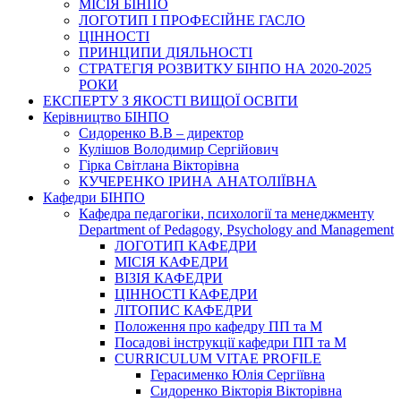
МІСІЯ БІНПО
ЛОГОТИП І ПРОФЕСІЙНЕ ГАСЛО
ЦІННОСТІ
ПРИНЦИПИ ДІЯЛЬНОСТІ
СТРАТЕГІЯ РОЗВИТКУ БІНПО НА 2020-2025
РОКИ
ЕКСПЕРТУ З ЯКОСТІ ВИЩОЇ ОСВІТИ
Керівництво БІНПО
Сидоренко В.В – директор
Кулішов Володимир Сергійович
Гірка Світлана Вікторівна
КУЧЕРЕНКО ІРИНА АНАТОЛІЇВНА
Кафедри БІНПО
Кафедра педагогіки, психології та менеджменту
Department of Pedagogy, Psychology and Management
ЛОГОТИП КАФЕДРИ
МІСІЯ КАФЕДРИ
ВІЗІЯ КАФЕДРИ
ЦІННОСТІ КАФЕДРИ
ЛІТОПИС КАФЕДРИ
Положення про кафедру ПП та М
Посадові інструкції кафедри ПП та М
CURRICULUM VITAE PROFILE
Герасименко Юлія Сергіївна
Сидоренко Вікторія Вікторівна