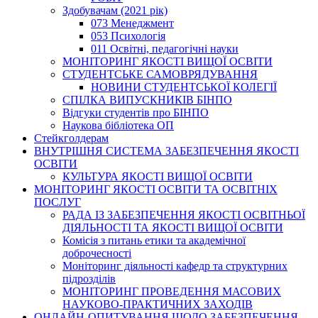
Здобувачам (2021 рік)
073 Менеджмент
053 Психологія
011 Освітні, педагогічні науки
МОНІТОРИНГ ЯКОСТІ ВИЩОЇ ОСВІТИ
СТУДЕНТСЬКЕ САМОВРЯДУВАННЯ
НОВИНИ СТУДЕНТСЬКОЇ КОЛЕГІЇ
СПІЛКА ВИПУСКНИКІВ БІНПО
Відгуки студентів про БІНПО
Наукова бібліотека ОП
Стейкголдерам
ВНУТРІШНЯ СИСТЕМА ЗАБЕЗПЕЧЕННЯ ЯКОСТІ
ОСВІТИ
КУЛЬТУРА ЯКОСТІ ВИЩОЇ ОСВІТИ
МОНІТОРИНГ ЯКОСТІ ОСВІТИ ТА ОСВІТНІХ
ПОСЛУГ
РАДА ІЗ ЗАБЕЗПЕЧЕННЯ ЯКОСТІ ОСВІТНЬОЇ
ДІЯЛЬНОСТІ ТА ЯКОСТІ ВИЩОЇ ОСВІТИ
Комісія з питань етики та академічної
доброчесності
Моніторинг діяльності кафедр та структурних
підрозділів
МОНІТОРИНГ ПРОВЕДЕННЯ МАСОВИХ
НАУКОВО-ПРАКТИЧНИХ ЗАХОДІВ
ОНЛАЙН-ОПИТУВАННЯ ЩОДО ЗАБЕЗПЕЧЕННЯ