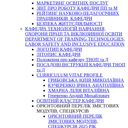
МАРКЕТИНГ ОСВІТНІХ ПОСЛУГ
3BIT ПРО РОБОТУ КАФЕДРИ ПП та М
РЕЙТИНГ НАУКОВО-ПЕДАГОГІЧНИХ
ПРАЦІВНИКІВ КАФЕДРИ
БЕЗПЕКА ЖИТТЄДІЯЛЬНОСТІ
КАФЕДРА ТЕХНОЛОГІЙ НАВЧАННЯ,
ОХОРОНИ ПРАЦІ ТА ІНКЛЮЗИВНОЇ ОСВІТИ
DEPARTMENT OF TRAINING TECHNOLOGIES,
LABOR SAFETY AND INCLUSIVE EDUCATION
ЛОГОТИП КАФЕДРИ
ЛІТОПИС КАФЕДРИ
Положення про кафедру ТНОП та Д
ПОСАДОВІ ІНСТРУКЦІЇ КАФЕДРИ ТНОП
та Д
CURRICULUM VITAE PROFILE
ГРИБОВСЬКА ЮЛІЯ МИКОЛАЇВНА
КУЧЕРЕНКО ІРИНА АНАТОЛІЇВНА
ХМАРНА ЛІЛІЯ ВІТАЛІЇВНА
Геревенко Андрій Михайлович
ОСВІТНІЙ КЛАСТЕР КАФЕДРИ
ОРІЄНТОВНИЙ ПЕРЕЛІК ЗМІСТОВИХ
МОДУЛІВ, СПЕЦКУРСІВ
ОРІЄНТОВНИЙ ПЕРЕЛІК
ЗМІСТОВИХ МОДУЛІВ,
СПЕЦКУРСІВ 2025 РІК