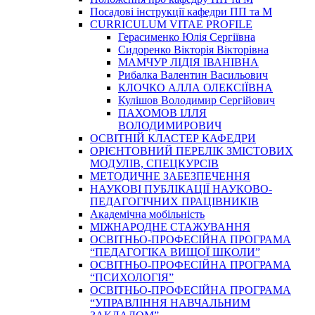
Посадові інструкції кафедри ПП та М
CURRICULUM VITAE PROFILE
Герасименко Юлія Сергіївна
Сидоренко Вікторія Вікторівна
МАМЧУР ЛІДІЯ ІВАНІВНА
Рибалка Валентин Васильович
КЛОЧКО АЛЛА ОЛЕКСІЇВНА
Кулішов Володимир Сергійович
ПАХОМОВ ІЛЛЯ
ВОЛОДИМИРОВИЧ
ОСВІТНІЙ КЛАСТЕР КАФЕДРИ
ОРІЄНТОВНИЙ ПЕРЕЛІК ЗМІСТОВИХ
МОДУЛІВ, СПЕЦКУРСІВ
МЕТОДИЧНЕ ЗАБЕЗПЕЧЕННЯ
НАУКОВІ ПУБЛІКАЦІЇ НАУКОВО-
ПЕДАГОГІЧНИХ ПРАЦІВНИКІВ
Академічна мобільність
МІЖНАРОДНЕ СТАЖУВАННЯ
ОСВІТНЬО-ПРОФЕСІЙНА ПРОГРАМА
“ПЕДАГОГІКА ВИЩОЇ ШКОЛИ”
ОСВІТНЬО-ПРОФЕСІЙНА ПРОГРАМА
“ПСИХОЛОГІЯ”
ОСВІТНЬО-ПРОФЕСІЙНА ПРОГРАМА
“УПРАВЛІННЯ НАВЧАЛЬНИМ