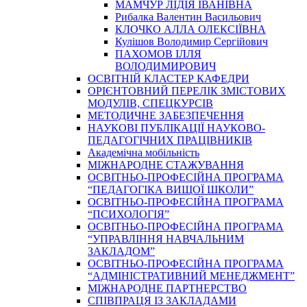
МАМЧУР ЛІДІЯ ІВАНІВНА
Рибалка Валентин Васильович
КЛОЧКО АЛЛА ОЛЕКСІЇВНА
Кулішов Володимир Сергійович
ПАХОМОВ ІЛЛЯ
ВОЛОДИМИРОВИЧ
ОСВІТНІЙ КЛАСТЕР КАФЕДРИ
ОРІЄНТОВНИЙ ПЕРЕЛІК ЗМІСТОВИХ
МОДУЛІВ, СПЕЦКУРСІВ
МЕТОДИЧНЕ ЗАБЕЗПЕЧЕННЯ
НАУКОВІ ПУБЛІКАЦІЇ НАУКОВО-
ПЕДАГОГІЧНИХ ПРАЦІВНИКІВ
Академічна мобільність
МІЖНАРОДНЕ СТАЖУВАННЯ
ОСВІТНЬО-ПРОФЕСІЙНА ПРОГРАМА
“ПЕДАГОГІКА ВИЩОЇ ШКОЛИ”
ОСВІТНЬО-ПРОФЕСІЙНА ПРОГРАМА
“ПСИХОЛОГІЯ”
ОСВІТНЬО-ПРОФЕСІЙНА ПРОГРАМА
“УПРАВЛІННЯ НАВЧАЛЬНИМ
ЗАКЛАДОМ”
ОСВІТНЬО-ПРОФЕСІЙНА ПРОГРАМА
“АДМІНІСТРАТИВНИЙ МЕНЕДЖМЕНТ”
МІЖНАРОДНЕ ПАРТНЕРСТВО
СПІВПРАЦЯ ІЗ ЗАКЛАДАМИ