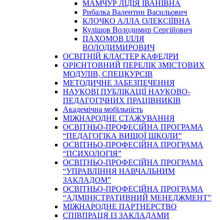
МАМЧУР ЛІДІЯ ІВАНІВНА
Рибалка Валентин Васильович
КЛОЧКО АЛЛА ОЛЕКСІЇВНА
Кулішов Володимир Сергійович
ПАХОМОВ ІЛЛЯ
ВОЛОДИМИРОВИЧ
ОСВІТНІЙ КЛАСТЕР КАФЕДРИ
ОРІЄНТОВНИЙ ПЕРЕЛІК ЗМІСТОВИХ
МОДУЛІВ, СПЕЦКУРСІВ
МЕТОДИЧНЕ ЗАБЕЗПЕЧЕННЯ
НАУКОВІ ПУБЛІКАЦІЇ НАУКОВО-
ПЕДАГОГІЧНИХ ПРАЦІВНИКІВ
Академічна мобільність
МІЖНАРОДНЕ СТАЖУВАННЯ
ОСВІТНЬО-ПРОФЕСІЙНА ПРОГРАМА
“ПЕДАГОГІКА ВИЩОЇ ШКОЛИ”
ОСВІТНЬО-ПРОФЕСІЙНА ПРОГРАМА
“ПСИХОЛОГІЯ”
ОСВІТНЬО-ПРОФЕСІЙНА ПРОГРАМА
“УПРАВЛІННЯ НАВЧАЛЬНИМ
ЗАКЛАДОМ”
ОСВІТНЬО-ПРОФЕСІЙНА ПРОГРАМА
“АДМІНІСТРАТИВНИЙ МЕНЕДЖМЕНТ”
МІЖНАРОДНЕ ПАРТНЕРСТВО
СПІВПРАЦЯ ІЗ ЗАКЛАДАМИ