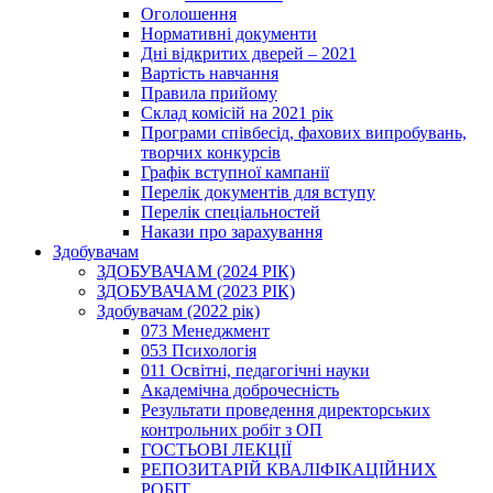
Оголошення
Нормативні документи
Дні відкритих дверей – 2021
Вартість навчання
Правила прийому
Склад комісій на 2021 рік
Програми співбесід, фахових випробувань,
творчих конкурсів
Графік вступної кампанії
Перелік документів для вступу
Перелік спеціальностей
Накази про зарахування
Здобувачам
ЗДОБУВАЧАМ (2024 РІК)
ЗДОБУВАЧАМ (2023 РІК)
Здобувачам (2022 рік)
073 Менеджмент
053 Психологія
011 Освітні, педагогічні науки
Академічна доброчесність
Результати проведення директорських
контрольних робіт з ОП
ГОСТЬОВІ ЛЕКЦІЇ
РЕПОЗИТАРІЙ КВАЛІФІКАЦІЙНИХ
РОБІТ