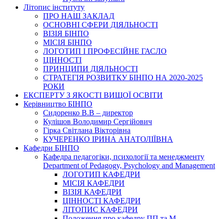
Літопис інституту
ПРО НАШ ЗАКЛАД
ОСНОВНІ СФЕРИ ДІЯЛЬНОСТІ
ВІЗІЯ БІНПО
МІСІЯ БІНПО
ЛОГОТИП І ПРОФЕСІЙНЕ ГАСЛО
ЦІННОСТІ
ПРИНЦИПИ ДІЯЛЬНОСТІ
СТРАТЕГІЯ РОЗВИТКУ БІНПО НА 2020-2025
РОКИ
ЕКСПЕРТУ З ЯКОСТІ ВИЩОЇ ОСВІТИ
Керівництво БІНПО
Сидоренко В.В – директор
Кулішов Володимир Сергійович
Гірка Світлана Вікторівна
КУЧЕРЕНКО ІРИНА АНАТОЛІЇВНА
Кафедри БІНПО
Кафедра педагогіки, психології та менеджменту
Department of Pedagogy, Psychology and Management
ЛОГОТИП КАФЕДРИ
МІСІЯ КАФЕДРИ
ВІЗІЯ КАФЕДРИ
ЦІННОСТІ КАФЕДРИ
ЛІТОПИС КАФЕДРИ
Положення про кафедру ПП та М