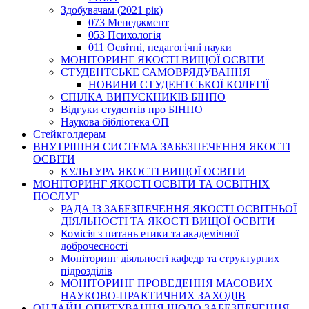
Здобувачам (2021 рік)
073 Менеджмент
053 Психологія
011 Освітні, педагогічні науки
МОНІТОРИНГ ЯКОСТІ ВИЩОЇ ОСВІТИ
СТУДЕНТСЬКЕ САМОВРЯДУВАННЯ
НОВИНИ СТУДЕНТСЬКОЇ КОЛЕГІЇ
СПІЛКА ВИПУСКНИКІВ БІНПО
Відгуки студентів про БІНПО
Наукова бібліотека ОП
Стейкголдерам
ВНУТРІШНЯ СИСТЕМА ЗАБЕЗПЕЧЕННЯ ЯКОСТІ
ОСВІТИ
КУЛЬТУРА ЯКОСТІ ВИЩОЇ ОСВІТИ
МОНІТОРИНГ ЯКОСТІ ОСВІТИ ТА ОСВІТНІХ
ПОСЛУГ
РАДА ІЗ ЗАБЕЗПЕЧЕННЯ ЯКОСТІ ОСВІТНЬОЇ
ДІЯЛЬНОСТІ ТА ЯКОСТІ ВИЩОЇ ОСВІТИ
Комісія з питань етики та академічної
доброчесності
Моніторинг діяльності кафедр та структурних
підрозділів
МОНІТОРИНГ ПРОВЕДЕННЯ МАСОВИХ
НАУКОВО-ПРАКТИЧНИХ ЗАХОДІВ
ОНЛАЙН-ОПИТУВАННЯ ЩОДО ЗАБЕЗПЕЧЕННЯ