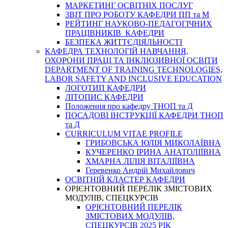
МАРКЕТИНГ ОСВІТНІХ ПОСЛУГ
3BIT ПРО РОБОТУ КАФЕДРИ ПП та М
РЕЙТИНГ НАУКОВО-ПЕДАГОГІЧНИХ
ПРАЦІВНИКІВ КАФЕДРИ
БЕЗПЕКА ЖИТТЄДІЯЛЬНОСТІ
КАФЕДРА ТЕХНОЛОГІЙ НАВЧАННЯ,
ОХОРОНИ ПРАЦІ ТА ІНКЛЮЗИВНОЇ ОСВІТИ
DEPARTMENT OF TRAINING TECHNOLOGIES,
LABOR SAFETY AND INCLUSIVE EDUCATION
ЛОГОТИП КАФЕДРИ
ЛІТОПИС КАФЕДРИ
Положення про кафедру ТНОП та Д
ПОСАДОВІ ІНСТРУКЦІЇ КАФЕДРИ ТНОП
та Д
CURRICULUM VITAE PROFILE
ГРИБОВСЬКА ЮЛІЯ МИКОЛАЇВНА
КУЧЕРЕНКО ІРИНА АНАТОЛІЇВНА
ХМАРНА ЛІЛІЯ ВІТАЛІЇВНА
Геревенко Андрій Михайлович
ОСВІТНІЙ КЛАСТЕР КАФЕДРИ
ОРІЄНТОВНИЙ ПЕРЕЛІК ЗМІСТОВИХ
МОДУЛІВ, СПЕЦКУРСІВ
ОРІЄНТОВНИЙ ПЕРЕЛІК
ЗМІСТОВИХ МОДУЛІВ,
СПЕЦКУРСІВ 2025 РІК