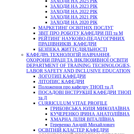
ЗАХОДИ НА 2025 РІК
ЗАХОДИ НА 2023 РІК
ЗАХОДИ НА 2022 РІК
ЗАХОДИ НА 2021 РІК
ЗАХОДИ НА 2020 РІК
МАРКЕТИНГ ОСВІТНІХ ПОСЛУГ
3BIT ПРО РОБОТУ КАФЕДРИ ПП та М
РЕЙТИНГ НАУКОВО-ПЕДАГОГІЧНИХ
ПРАЦІВНИКІВ КАФЕДРИ
БЕЗПЕКА ЖИТТЄДІЯЛЬНОСТІ
КАФЕДРА ТЕХНОЛОГІЙ НАВЧАННЯ,
ОХОРОНИ ПРАЦІ ТА ІНКЛЮЗИВНОЇ ОСВІТИ
DEPARTMENT OF TRAINING TECHNOLOGIES,
LABOR SAFETY AND INCLUSIVE EDUCATION
ЛОГОТИП КАФЕДРИ
ЛІТОПИС КАФЕДРИ
Положення про кафедру ТНОП та Д
ПОСАДОВІ ІНСТРУКЦІЇ КАФЕДРИ ТНОП
та Д
CURRICULUM VITAE PROFILE
ГРИБОВСЬКА ЮЛІЯ МИКОЛАЇВНА
КУЧЕРЕНКО ІРИНА АНАТОЛІЇВНА
ХМАРНА ЛІЛІЯ ВІТАЛІЇВНА
Геревенко Андрій Михайлович
ОСВІТНІЙ КЛАСТЕР КАФЕДРИ