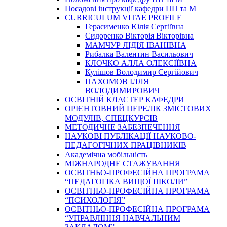
Посадові інструкції кафедри ПП та М
CURRICULUM VITAE PROFILE
Герасименко Юлія Сергіївна
Сидоренко Вікторія Вікторівна
МАМЧУР ЛІДІЯ ІВАНІВНА
Рибалка Валентин Васильович
КЛОЧКО АЛЛА ОЛЕКСІЇВНА
Кулішов Володимир Сергійович
ПАХОМОВ ІЛЛЯ
ВОЛОДИМИРОВИЧ
ОСВІТНІЙ КЛАСТЕР КАФЕДРИ
ОРІЄНТОВНИЙ ПЕРЕЛІК ЗМІСТОВИХ
МОДУЛІВ, СПЕЦКУРСІВ
МЕТОДИЧНЕ ЗАБЕЗПЕЧЕННЯ
НАУКОВІ ПУБЛІКАЦІЇ НАУКОВО-
ПЕДАГОГІЧНИХ ПРАЦІВНИКІВ
Академічна мобільність
МІЖНАРОДНЕ СТАЖУВАННЯ
ОСВІТНЬО-ПРОФЕСІЙНА ПРОГРАМА
“ПЕДАГОГІКА ВИЩОЇ ШКОЛИ”
ОСВІТНЬО-ПРОФЕСІЙНА ПРОГРАМА
“ПСИХОЛОГІЯ”
ОСВІТНЬО-ПРОФЕСІЙНА ПРОГРАМА
“УПРАВЛІННЯ НАВЧАЛЬНИМ