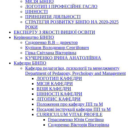
МІСІЯ БІНПО
ЛОГОТИП І ПРОФЕСІЙНЕ ГАСЛО
ЦІННОСТІ
ПРИНЦИПИ ДІЯЛЬНОСТІ
СТРАТЕГІЯ РОЗВИТКУ БІНПО НА 2020-2025
РОКИ
ЕКСПЕРТУ З ЯКОСТІ ВИЩОЇ ОСВІТИ
Керівництво БІНПО
Сидоренко В.В – директор
Кулішов Володимир Сергійович
Гірка Світлана Вікторівна
КУЧЕРЕНКО ІРИНА АНАТОЛІЇВНА
Кафедри БІНПО
Кафедра педагогіки, психології та менеджменту
Department of Pedagogy, Psychology and Management
ЛОГОТИП КАФЕДРИ
МІСІЯ КАФЕДРИ
ВІЗІЯ КАФЕДРИ
ЦІННОСТІ КАФЕДРИ
ЛІТОПИС КАФЕДРИ
Положення про кафедру ПП та М
Посадові інструкції кафедри ПП та М
CURRICULUM VITAE PROFILE
Герасименко Юлія Сергіївна
Сидоренко Вікторія Вікторівна