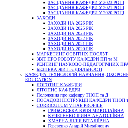
ЗАСІДАННЯ КАФЕДРИ У 2023 РОЦІ
ЗАСІДАННЯ КАФЕДРИ У 2021 РОЦІ
ЗАСІДАННЯ КАФЕДРИ У 2020 РОЦІ
ЗАХОДИ
ЗАХОДИ НА 2026 РІК
ЗАХОДИ НА 2025 РІК
ЗАХОДИ НА 2023 РІК
ЗАХОДИ НА 2022 РІК
ЗАХОДИ НА 2021 РІК
ЗАХОДИ НА 2020 РІК
МАРКЕТИНГ ОСВІТНІХ ПОСЛУГ
3BIT ПРО РОБОТУ КАФЕДРИ ПП та М
РЕЙТИНГ НАУКОВО-ПЕДАГОГІЧНИХ ПР
БЕЗПЕКА ЖИТТЄДІЯЛЬНОСТІ
КАФЕДРА ТЕХНОЛОГІЙ НАВЧАННЯ, ОХОРОНИ 
EDUCATION
ЛОГОТИП КАФЕДРИ
ЛІТОПИС КАФЕДРИ
Положення про кафедру ТНОП та Д
ПОСАДОВІ ІНСТРУКЦІЇ КАФЕДРИ ТНОП т
CURRICULUM VITAE PROFILE
ГРИБОВСЬКА ЮЛІЯ МИКОЛАЇВНА
КУЧЕРЕНКО ІРИНА АНАТОЛІЇВНА
ХМАРНА ЛІЛІЯ ВІТАЛІЇВНА
Геревенко Андрій Михайлович