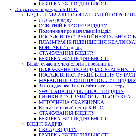
БЕЗПЕКА ЖИТТЄДІЯЛЬНОСТІ
Структурні підрозділи БІНПО
ВІДДІЛ НАВЧАЛЬНО-ОРГАНІЗАЦІЙНОЇ РОБОТ
СКЛАД відділу
ОСВІТНІЙ КЛАСТЕР ВІДДІЛУ
Положення про навчальний вiддiл
ПОСАДОВІ ІНСТРУКЦІЇ НАВЧАЛЬНОГО В
ПЛАН-ГРАФІК ПІДВИЩЕННЯ КВАЛІФІКА
КОНТАКТИ відділу
СТАЖУВАННЯ ВІДДІЛУ
БЕЗПЕКА ЖИТТЄДІЯЛЬНОСТІ
Відділ сучасних технологій виробництва
ПОЛОЖЕННЯ ПРО ВІДДІЛ СУЧАСНИХ Т
ПОСАДОВІ ІНСТРУКЦІЇ ВІДДІЛУ СУЧА
МАРКЕТИНГ ОСВІТНІХ ПОСЛУГ ВІДДІЛУ
Заходи для реалізації освітнього кластеру
SWOT-АНАЛІЗ ДІЯЛЬНОСТІ ВІДДІЛУ
РИЗИКИ РЕАЛІЗАЦІЇ ОСВІТНЬОГО КЛАС
МЕТОДИЧНА СКАРБНИЧКА
Консалтинговий центр БІНПО
СТАЖУВАННЯ ВІДДІЛУ
БЕЗПЕКА ЖИТТЄДІЯЛЬНОСТІ
ВІДДІЛ КАДРІВ
СКЛАД ВІДДІЛУ
БЕЗПЕКА ЖИТТЄДІЯЛЬНОСТІ