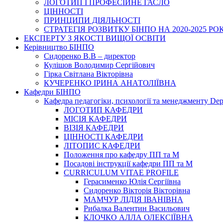
ЛОГОТИП І ПРОФЕСІЙНЕ ГАСЛО
ЦІННОСТІ
ПРИНЦИПИ ДІЯЛЬНОСТІ
СТРАТЕГІЯ РОЗВИТКУ БІНПО НА 2020-2025 РО
ЕКСПЕРТУ З ЯКОСТІ ВИЩОЇ ОСВІТИ
Керівництво БІНПО
Сидоренко В.В – директор
Кулішов Володимир Сергійович
Гірка Світлана Вікторівна
КУЧЕРЕНКО ІРИНА АНАТОЛІЇВНА
Кафедри БІНПО
Кафедра педагогіки, психології та менеджменту Dep
ЛОГОТИП КАФЕДРИ
МІСІЯ КАФЕДРИ
ВІЗІЯ КАФЕДРИ
ЦІННОСТІ КАФЕДРИ
ЛІТОПИС КАФЕДРИ
Положення про кафедру ПП та М
Посадові інструкції кафедри ПП та М
CURRICULUM VITAE PROFILE
Герасименко Юлія Сергіївна
Сидоренко Вікторія Вікторівна
МАМЧУР ЛІДІЯ ІВАНІВНА
Рибалка Валентин Васильович
КЛОЧКО АЛЛА ОЛЕКСІЇВНА