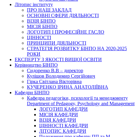
Літопис інституту
ПРО НАШ ЗАКЛАД
ОСНОВНІ СФЕРИ ДІЯЛЬНОСТІ
ВІЗІЯ БІНПО
МІСІЯ БІНПО
ЛОГОТИП І ПРОФЕСІЙНЕ ГАСЛО
ЦІННОСТІ
ПРИНЦИПИ ДІЯЛЬНОСТІ
СТРАТЕГІЯ РОЗВИТКУ БІНПО НА 2020-2025
РОКИ
ЕКСПЕРТУ З ЯКОСТІ ВИЩОЇ ОСВІТИ
Керівництво БІНПО
Сидоренко В.В – директор
Кулішов Володимир Сергійович
Гірка Світлана Вікторівна
КУЧЕРЕНКО ІРИНА АНАТОЛІЇВНА
Кафедри БІНПО
Кафедра педагогіки, психології та менеджменту
Department of Pedagogy, Psychology and Management
ЛОГОТИП КАФЕДРИ
МІСІЯ КАФЕДРИ
ВІЗІЯ КАФЕДРИ
ЦІННОСТІ КАФЕДРИ
ЛІТОПИС КАФЕДРИ
Положення про кафедру ПП та М