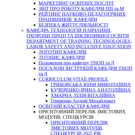
МАРКЕТИНГ ОСВІТНІХ ПОСЛУГ
3BIT ПРО РОБОТУ КАФЕДРИ ПП та М
РЕЙТИНГ НАУКОВО-ПЕДАГОГІЧНИХ
ПРАЦІВНИКІВ КАФЕДРИ
БЕЗПЕКА ЖИТТЄДІЯЛЬНОСТІ
КАФЕДРА ТЕХНОЛОГІЙ НАВЧАННЯ,
ОХОРОНИ ПРАЦІ ТА ІНКЛЮЗИВНОЇ ОСВІТИ
DEPARTMENT OF TRAINING TECHNOLOGIES,
LABOR SAFETY AND INCLUSIVE EDUCATION
ЛОГОТИП КАФЕДРИ
ЛІТОПИС КАФЕДРИ
Положення про кафедру ТНОП та Д
ПОСАДОВІ ІНСТРУКЦІЇ КАФЕДРИ ТНОП
та Д
CURRICULUM VITAE PROFILE
ГРИБОВСЬКА ЮЛІЯ МИКОЛАЇВНА
КУЧЕРЕНКО ІРИНА АНАТОЛІЇВНА
ХМАРНА ЛІЛІЯ ВІТАЛІЇВНА
Геревенко Андрій Михайлович
ОСВІТНІЙ КЛАСТЕР КАФЕДРИ
ОРІЄНТОВНИЙ ПЕРЕЛІК ЗМІСТОВИХ
МОДУЛІВ, СПЕЦКУРСІВ
ОРІЄНТОВНИЙ ПЕРЕЛІК
ЗМІСТОВИХ МОДУЛІВ,
СПЕЦКУРСІВ 2025 РІК