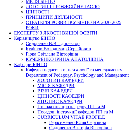
МІСІЯ БІНПО
ЛОГОТИП І ПРОФЕСІЙНЕ ГАСЛО
ЦІННОСТІ
ПРИНЦИПИ ДІЯЛЬНОСТІ
СТРАТЕГІЯ РОЗВИТКУ БІНПО НА 2020-2025
РОКИ
ЕКСПЕРТУ З ЯКОСТІ ВИЩОЇ ОСВІТИ
Керівництво БІНПО
Сидоренко В.В – директор
Кулішов Володимир Сергійович
Гірка Світлана Вікторівна
КУЧЕРЕНКО ІРИНА АНАТОЛІЇВНА
Кафедри БІНПО
Кафедра педагогіки, психології та менеджменту
Department of Pedagogy, Psychology and Management
ЛОГОТИП КАФЕДРИ
МІСІЯ КАФЕДРИ
ВІЗІЯ КАФЕДРИ
ЦІННОСТІ КАФЕДРИ
ЛІТОПИС КАФЕДРИ
Положення про кафедру ПП та М
Посадові інструкції кафедри ПП та М
CURRICULUM VITAE PROFILE
Герасименко Юлія Сергіївна
Сидоренко Вікторія Вікторівна