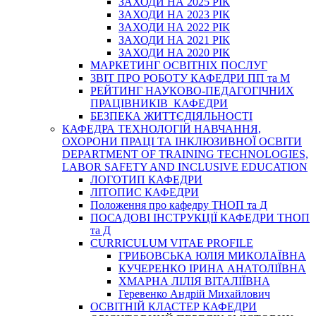
ЗАХОДИ НА 2025 РІК
ЗАХОДИ НА 2023 РІК
ЗАХОДИ НА 2022 РІК
ЗАХОДИ НА 2021 РІК
ЗАХОДИ НА 2020 РІК
МАРКЕТИНГ ОСВІТНІХ ПОСЛУГ
3BIT ПРО РОБОТУ КАФЕДРИ ПП та М
РЕЙТИНГ НАУКОВО-ПЕДАГОГІЧНИХ
ПРАЦІВНИКІВ КАФЕДРИ
БЕЗПЕКА ЖИТТЄДІЯЛЬНОСТІ
КАФЕДРА ТЕХНОЛОГІЙ НАВЧАННЯ,
ОХОРОНИ ПРАЦІ ТА ІНКЛЮЗИВНОЇ ОСВІТИ
DEPARTMENT OF TRAINING TECHNOLOGIES,
LABOR SAFETY AND INCLUSIVE EDUCATION
ЛОГОТИП КАФЕДРИ
ЛІТОПИС КАФЕДРИ
Положення про кафедру ТНОП та Д
ПОСАДОВІ ІНСТРУКЦІЇ КАФЕДРИ ТНОП
та Д
CURRICULUM VITAE PROFILE
ГРИБОВСЬКА ЮЛІЯ МИКОЛАЇВНА
КУЧЕРЕНКО ІРИНА АНАТОЛІЇВНА
ХМАРНА ЛІЛІЯ ВІТАЛІЇВНА
Геревенко Андрій Михайлович
ОСВІТНІЙ КЛАСТЕР КАФЕДРИ