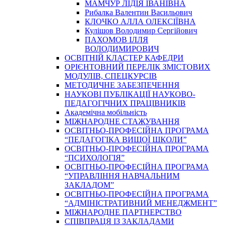
МАМЧУР ЛІДІЯ ІВАНІВНА
Рибалка Валентин Васильович
КЛОЧКО АЛЛА ОЛЕКСІЇВНА
Кулішов Володимир Сергійович
ПАХОМОВ ІЛЛЯ
ВОЛОДИМИРОВИЧ
ОСВІТНІЙ КЛАСТЕР КАФЕДРИ
ОРІЄНТОВНИЙ ПЕРЕЛІК ЗМІСТОВИХ
МОДУЛІВ, СПЕЦКУРСІВ
МЕТОДИЧНЕ ЗАБЕЗПЕЧЕННЯ
НАУКОВІ ПУБЛІКАЦІЇ НАУКОВО-
ПЕДАГОГІЧНИХ ПРАЦІВНИКІВ
Академічна мобільність
МІЖНАРОДНЕ СТАЖУВАННЯ
ОСВІТНЬО-ПРОФЕСІЙНА ПРОГРАМА
“ПЕДАГОГІКА ВИЩОЇ ШКОЛИ”
ОСВІТНЬО-ПРОФЕСІЙНА ПРОГРАМА
“ПСИХОЛОГІЯ”
ОСВІТНЬО-ПРОФЕСІЙНА ПРОГРАМА
“УПРАВЛІННЯ НАВЧАЛЬНИМ
ЗАКЛАДОМ”
ОСВІТНЬО-ПРОФЕСІЙНА ПРОГРАМА
“АДМІНІСТРАТИВНИЙ МЕНЕДЖМЕНТ”
МІЖНАРОДНЕ ПАРТНЕРСТВО
СПІВПРАЦЯ ІЗ ЗАКЛАДАМИ