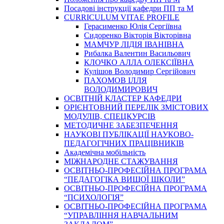
Посадові інструкції кафедри ПП та М
CURRICULUM VITAE PROFILE
Герасименко Юлія Сергіївна
Сидоренко Вікторія Вікторівна
МАМЧУР ЛІДІЯ ІВАНІВНА
Рибалка Валентин Васильович
КЛОЧКО АЛЛА ОЛЕКСІЇВНА
Кулішов Володимир Сергійович
ПАХОМОВ ІЛЛЯ
ВОЛОДИМИРОВИЧ
ОСВІТНІЙ КЛАСТЕР КАФЕДРИ
ОРІЄНТОВНИЙ ПЕРЕЛІК ЗМІСТОВИХ
МОДУЛІВ, СПЕЦКУРСІВ
МЕТОДИЧНЕ ЗАБЕЗПЕЧЕННЯ
НАУКОВІ ПУБЛІКАЦІЇ НАУКОВО-
ПЕДАГОГІЧНИХ ПРАЦІВНИКІВ
Академічна мобільність
МІЖНАРОДНЕ СТАЖУВАННЯ
ОСВІТНЬО-ПРОФЕСІЙНА ПРОГРАМА
“ПЕДАГОГІКА ВИЩОЇ ШКОЛИ”
ОСВІТНЬО-ПРОФЕСІЙНА ПРОГРАМА
“ПСИХОЛОГІЯ”
ОСВІТНЬО-ПРОФЕСІЙНА ПРОГРАМА
“УПРАВЛІННЯ НАВЧАЛЬНИМ