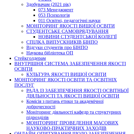
Здобувачам (2021 рік)
073 Менеджмент
053 Психологія
011 Освітні, педагогічні науки
МОНІТОРИНГ ЯКОСТІ ВИЩОЇ ОСВІТИ
СТУДЕНТСЬКЕ САМОВРЯДУВАННЯ
НОВИНИ СТУДЕНТСЬКОЇ КОЛЕГІЇ
СПІЛКА ВИПУСКНИКІВ БІНПО
Відгуки студентів про БІНПО
Наукова бібліотека ОП
Стейкголдерам
ВНУТРІШНЯ СИСТЕМА ЗАБЕЗПЕЧЕННЯ ЯКОСТІ
ОСВІТИ
КУЛЬТУРА ЯКОСТІ ВИЩОЇ ОСВІТИ
МОНІТОРИНГ ЯКОСТІ ОСВІТИ ТА ОСВІТНІХ
ПОСЛУГ
РАДА ІЗ ЗАБЕЗПЕЧЕННЯ ЯКОСТІ ОСВІТНЬОЇ
ДІЯЛЬНОСТІ ТА ЯКОСТІ ВИЩОЇ ОСВІТИ
Комісія з питань етики та академічної
доброчесності
Моніторинг діяльності кафедр та структурних
підрозділів
МОНІТОРИНГ ПРОВЕДЕННЯ МАСОВИХ
НАУКОВО-ПРАКТИЧНИХ ЗАХОДІВ
ОНЛАЙН-ОПИТУВАННЯ ЩОДО ЗАБЕЗПЕЧЕННЯ