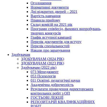
Оголошення
Нормативні документи
Дні відкритих дверей – 2021
Вартість навчання
Правила прийому
Склад комісій на 2021 рік
Програми співбесід, фахових випробувань,
творчих конкурсів
Графік вступної кампанії
Перелік документів для вступу
Перелік спеціальностей
Накази про зарахування
Здобувачам
ЗДОБУВАЧАМ (2024 РІК)
ЗДОБУВАЧАМ (2023 РІК)
Здобувачам (2022 рік)
073 Менеджмент
053 Психологія
011 Освітні, педагогічні науки
Академічна доброчесність
Результати проведення директорських
контрольних робіт з ОП
ГОСТЬОВІ ЛЕКЦІЇ
РЕПОЗИТАРІЙ КВАЛІФІКАЦІЙНИХ
РОБІТ