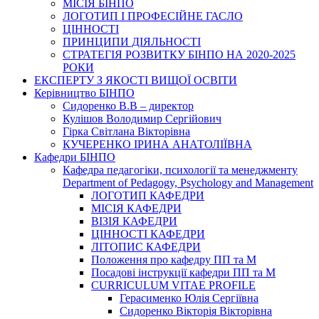
МІСІЯ БІНПО
ЛОГОТИП І ПРОФЕСІЙНЕ ГАСЛО
ЦІННОСТІ
ПРИНЦИПИ ДІЯЛЬНОСТІ
СТРАТЕГІЯ РОЗВИТКУ БІНПО НА 2020-2025
РОКИ
ЕКСПЕРТУ З ЯКОСТІ ВИЩОЇ ОСВІТИ
Керівництво БІНПО
Сидоренко В.В – директор
Кулішов Володимир Сергійович
Гірка Світлана Вікторівна
КУЧЕРЕНКО ІРИНА АНАТОЛІЇВНА
Кафедри БІНПО
Кафедра педагогіки, психології та менеджменту
Department of Pedagogy, Psychology and Management
ЛОГОТИП КАФЕДРИ
МІСІЯ КАФЕДРИ
ВІЗІЯ КАФЕДРИ
ЦІННОСТІ КАФЕДРИ
ЛІТОПИС КАФЕДРИ
Положення про кафедру ПП та М
Посадові інструкції кафедри ПП та М
CURRICULUM VITAE PROFILE
Герасименко Юлія Сергіївна
Сидоренко Вікторія Вікторівна