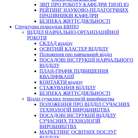
3BIT ПРО РОБОТУ КАФЕДРИ ТНОП ІО
РЕЙТИНГ НАУКОВО-ПЕДАГОГІЧНИХ
ПРАЦІВНИКІВ КАФЕДРИ
БЕЗПЕКА ЖИТТЄДІЯЛЬНОСТІ
Структурні підрозділи БІНПО
ВІДДІЛ НАВЧАЛЬНО-ОРГАНІЗАЦІЙНОЇ
РОБОТИ
СКЛАД відділу
ОСВІТНІЙ КЛАСТЕР ВІДДІЛУ
Положення про навчальний вiддiл
ПОСАДОВІ ІНСТРУКЦІЇ НАВЧАЛЬНОГО
ВІДДІЛУ
ПЛАН-ГРАФІК ПІДВИЩЕННЯ
КВАЛІФІКАЦІЇ
КОНТАКТИ відділу
СТАЖУВАННЯ ВІДДІЛУ
БЕЗПЕКА ЖИТТЄДІЯЛЬНОСТІ
Відділ сучасних технологій виробництва
ПОЛОЖЕННЯ ПРО ВІДДІЛ СУЧАСНИХ
ТЕХНОЛОГІЙ ВИРОБНИЦТВА
ПОСАДОВІ ІНСТРУКЦІЇ ВІДДІЛУ
СУЧАСНИХ ТЕХНОЛОГІЙ
ВИРОБНИЦТВА
МАРКЕТИНГ ОСВІТНІХ ПОСЛУГ
ВІДДІЛУ