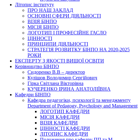
Літопис інституту
ПРО НАШ ЗАКЛАД
ОСНОВНІ СФЕРИ ДІЯЛЬНОСТІ
ВІЗІЯ БІНПО
МІСІЯ БІНПО
ЛОГОТИП І ПРОФЕСІЙНЕ ГАСЛО
ЦІННОСТІ
ПРИНЦИПИ ДІЯЛЬНОСТІ
СТРАТЕГІЯ РОЗВИТКУ БІНПО НА 2020-2025
РОКИ
ЕКСПЕРТУ З ЯКОСТІ ВИЩОЇ ОСВІТИ
Керівництво БІНПО
Сидоренко В.В – директор
Кулішов Володимир Сергійович
Гірка Світлана Вікторівна
КУЧЕРЕНКО ІРИНА АНАТОЛІЇВНА
Кафедри БІНПО
Кафедра педагогіки, психології та менеджменту
Department of Pedagogy, Psychology and Management
ЛОГОТИП КАФЕДРИ
МІСІЯ КАФЕДРИ
ВІЗІЯ КАФЕДРИ
ЦІННОСТІ КАФЕДРИ
ЛІТОПИС КАФЕДРИ
Положення про кафедру ПП та М