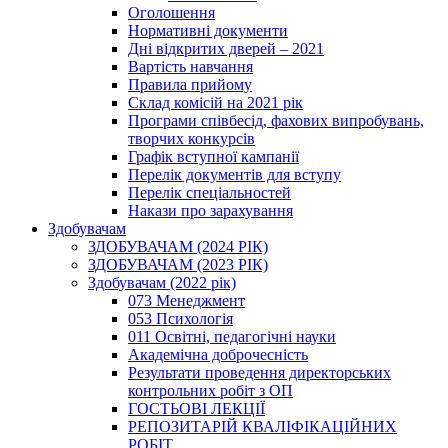
Оголошення
Нормативні документи
Дні відкритих дверей – 2021
Вартість навчання
Правила прийому
Склад комісій на 2021 рік
Програми співбесід, фахових випробувань,
творчих конкурсів
Графік вступної кампанії
Перелік документів для вступу
Перелік спеціальностей
Накази про зарахування
Здобувачам
ЗДОБУВАЧАМ (2024 РІК)
ЗДОБУВАЧАМ (2023 РІК)
Здобувачам (2022 рік)
073 Менеджмент
053 Психологія
011 Освітні, педагогічні науки
Академічна доброчесність
Результати проведення директорських
контрольних робіт з ОП
ГОСТЬОВІ ЛЕКЦІЇ
РЕПОЗИТАРІЙ КВАЛІФІКАЦІЙНИХ
РОБІТ