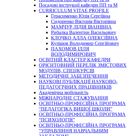
Посадові інструкції кафедри ПП та М
CURRICULUM VITAE PROFILE
Герасименко Юлія Сергіївна
Сидоренко Вікторія Вікторівна
МАМЧУР ЛІДІЯ ІВАНІВНА
Рибалка Валентин Васильович
КЛОЧКО АЛЛА ОЛЕКСІЇВНА
Кулішов Володимир Сергійович
ПАХОМОВ ІЛЛЯ
ВОЛОДИМИРОВИЧ
ОСВІТНІЙ КЛАСТЕР КАФЕДРИ
ОРІЄНТОВНИЙ ПЕРЕЛІК ЗМІСТОВИХ
МОДУЛІВ, СПЕЦКУРСІВ
МЕТОДИЧНЕ ЗАБЕЗПЕЧЕННЯ
НАУКОВІ ПУБЛІКАЦІЇ НАУКОВО-
ПЕДАГОГІЧНИХ ПРАЦІВНИКІВ
Академічна мобільність
МІЖНАРОДНЕ СТАЖУВАННЯ
ОСВІТНЬО-ПРОФЕСІЙНА ПРОГРАМА
“ПЕДАГОГІКА ВИЩОЇ ШКОЛИ”
ОСВІТНЬО-ПРОФЕСІЙНА ПРОГРАМА
“ПСИХОЛОГІЯ”
ОСВІТНЬО-ПРОФЕСІЙНА ПРОГРАМА
“УПРАВЛІННЯ НАВЧАЛЬНИМ