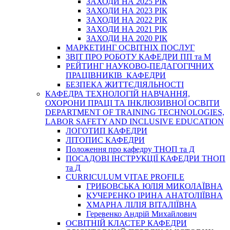
ЗАХОДИ НА 2025 РІК
ЗАХОДИ НА 2023 РІК
ЗАХОДИ НА 2022 РІК
ЗАХОДИ НА 2021 РІК
ЗАХОДИ НА 2020 РІК
МАРКЕТИНГ ОСВІТНІХ ПОСЛУГ
3BIT ПРО РОБОТУ КАФЕДРИ ПП та М
РЕЙТИНГ НАУКОВО-ПЕДАГОГІЧНИХ
ПРАЦІВНИКІВ КАФЕДРИ
БЕЗПЕКА ЖИТТЄДІЯЛЬНОСТІ
КАФЕДРА ТЕХНОЛОГІЙ НАВЧАННЯ,
ОХОРОНИ ПРАЦІ ТА ІНКЛЮЗИВНОЇ ОСВІТИ
DEPARTMENT OF TRAINING TECHNOLOGIES,
LABOR SAFETY AND INCLUSIVE EDUCATION
ЛОГОТИП КАФЕДРИ
ЛІТОПИС КАФЕДРИ
Положення про кафедру ТНОП та Д
ПОСАДОВІ ІНСТРУКЦІЇ КАФЕДРИ ТНОП
та Д
CURRICULUM VITAE PROFILE
ГРИБОВСЬКА ЮЛІЯ МИКОЛАЇВНА
КУЧЕРЕНКО ІРИНА АНАТОЛІЇВНА
ХМАРНА ЛІЛІЯ ВІТАЛІЇВНА
Геревенко Андрій Михайлович
ОСВІТНІЙ КЛАСТЕР КАФЕДРИ