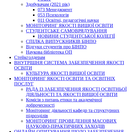
Здобувачам (2021 рік)
073 Менеджмент
053 Психологія
011 Освітні, педагогічні науки
МОНІТОРИНГ ЯКОСТІ ВИЩОЇ ОСВІТИ
СТУДЕНТСЬКЕ САМОВРЯДУВАННЯ
НОВИНИ СТУДЕНТСЬКОЇ КОЛЕГІЇ
СПІЛКА ВИПУСКНИКІВ БІНПО
Відгуки студентів про БІНПО
Наукова бібліотека ОП
Стейкголдерам
ВНУТРІШНЯ СИСТЕМА ЗАБЕЗПЕЧЕННЯ ЯКОСТІ
ОСВІТИ
КУЛЬТУРА ЯКОСТІ ВИЩОЇ ОСВІТИ
МОНІТОРИНГ ЯКОСТІ ОСВІТИ ТА ОСВІТНІХ
ПОСЛУГ
РАДА ІЗ ЗАБЕЗПЕЧЕННЯ ЯКОСТІ ОСВІТНЬОЇ
ДІЯЛЬНОСТІ ТА ЯКОСТІ ВИЩОЇ ОСВІТИ
Комісія з питань етики та академічної
доброчесності
Моніторинг діяльності кафедр та структурних
підрозділів
МОНІТОРИНГ ПРОВЕДЕННЯ МАСОВИХ
НАУКОВО-ПРАКТИЧНИХ ЗАХОДІВ
ОНЛАЙН-ОПИТУВАННЯ ЩОДО ЗАБЕЗПЕЧЕННЯ