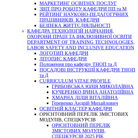
МАРКЕТИНГ ОСВІТНІХ ПОСЛУГ
3BIT ПРО РОБОТУ КАФЕДРИ ПП та М
РЕЙТИНГ НАУКОВО-ПЕДАГОГІЧНИХ
ПРАЦІВНИКІВ КАФЕДРИ
БЕЗПЕКА ЖИТТЄДІЯЛЬНОСТІ
КАФЕДРА ТЕХНОЛОГІЙ НАВЧАННЯ,
ОХОРОНИ ПРАЦІ ТА ІНКЛЮЗИВНОЇ ОСВІТИ
DEPARTMENT OF TRAINING TECHNOLOGIES,
LABOR SAFETY AND INCLUSIVE EDUCATION
ЛОГОТИП КАФЕДРИ
ЛІТОПИС КАФЕДРИ
Положення про кафедру ТНОП та Д
ПОСАДОВІ ІНСТРУКЦІЇ КАФЕДРИ ТНОП
та Д
CURRICULUM VITAE PROFILE
ГРИБОВСЬКА ЮЛІЯ МИКОЛАЇВНА
КУЧЕРЕНКО ІРИНА АНАТОЛІЇВНА
ХМАРНА ЛІЛІЯ ВІТАЛІЇВНА
Геревенко Андрій Михайлович
ОСВІТНІЙ КЛАСТЕР КАФЕДРИ
ОРІЄНТОВНИЙ ПЕРЕЛІК ЗМІСТОВИХ
МОДУЛІВ, СПЕЦКУРСІВ
ОРІЄНТОВНИЙ ПЕРЕЛІК
ЗМІСТОВИХ МОДУЛІВ,
СПЕЦКУРСІВ 2025 РІК