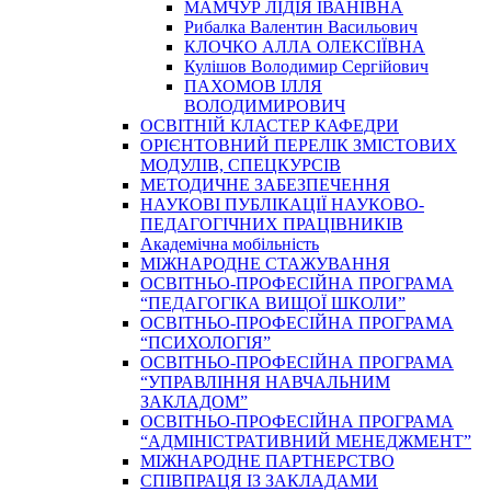
МАМЧУР ЛІДІЯ ІВАНІВНА
Рибалка Валентин Васильович
КЛОЧКО АЛЛА ОЛЕКСІЇВНА
Кулішов Володимир Сергійович
ПАХОМОВ ІЛЛЯ
ВОЛОДИМИРОВИЧ
ОСВІТНІЙ КЛАСТЕР КАФЕДРИ
ОРІЄНТОВНИЙ ПЕРЕЛІК ЗМІСТОВИХ
МОДУЛІВ, СПЕЦКУРСІВ
МЕТОДИЧНЕ ЗАБЕЗПЕЧЕННЯ
НАУКОВІ ПУБЛІКАЦІЇ НАУКОВО-
ПЕДАГОГІЧНИХ ПРАЦІВНИКІВ
Академічна мобільність
МІЖНАРОДНЕ СТАЖУВАННЯ
ОСВІТНЬО-ПРОФЕСІЙНА ПРОГРАМА
“ПЕДАГОГІКА ВИЩОЇ ШКОЛИ”
ОСВІТНЬО-ПРОФЕСІЙНА ПРОГРАМА
“ПСИХОЛОГІЯ”
ОСВІТНЬО-ПРОФЕСІЙНА ПРОГРАМА
“УПРАВЛІННЯ НАВЧАЛЬНИМ
ЗАКЛАДОМ”
ОСВІТНЬО-ПРОФЕСІЙНА ПРОГРАМА
“АДМІНІСТРАТИВНИЙ МЕНЕДЖМЕНТ”
МІЖНАРОДНЕ ПАРТНЕРСТВО
СПІВПРАЦЯ ІЗ ЗАКЛАДАМИ