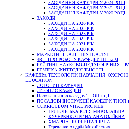
ЗАСІДАННЯ КАФЕДРИ У 2023 РОЦІ
ЗАСІДАННЯ КАФЕДРИ У 2021 РОЦІ
ЗАСІДАННЯ КАФЕДРИ У 2020 РОЦІ
ЗАХОДИ
ЗАХОДИ НА 2026 РІК
ЗАХОДИ НА 2025 РІК
ЗАХОДИ НА 2023 РІК
ЗАХОДИ НА 2022 РІК
ЗАХОДИ НА 2021 РІК
ЗАХОДИ НА 2020 РІК
МАРКЕТИНГ ОСВІТНІХ ПОСЛУГ
3BIT ПРО РОБОТУ КАФЕДРИ ПП та М
РЕЙТИНГ НАУКОВО-ПЕДАГОГІЧНИХ ПР
БЕЗПЕКА ЖИТТЄДІЯЛЬНОСТІ
КАФЕДРА ТЕХНОЛОГІЙ НАВЧАННЯ, ОХОРОНИ 
EDUCATION
ЛОГОТИП КАФЕДРИ
ЛІТОПИС КАФЕДРИ
Положення про кафедру ТНОП та Д
ПОСАДОВІ ІНСТРУКЦІЇ КАФЕДРИ ТНОП т
CURRICULUM VITAE PROFILE
ГРИБОВСЬКА ЮЛІЯ МИКОЛАЇВНА
КУЧЕРЕНКО ІРИНА АНАТОЛІЇВНА
ХМАРНА ЛІЛІЯ ВІТАЛІЇВНА
Геревенко Андрій Михайлович