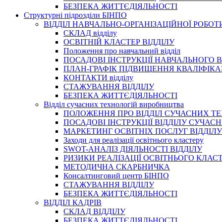
БЕЗПЕКА ЖИТТЄДІЯЛЬНОСТІ
Структурні підрозділи БІНПО
ВІДДІЛ НАВЧАЛЬНО-ОРГАНІЗАЦІЙНОЇ РОБОТ
СКЛАД відділу
ОСВІТНІЙ КЛАСТЕР ВІДДІЛУ
Положення про навчальний вiддiл
ПОСАДОВІ ІНСТРУКЦІЇ НАВЧАЛЬНОГО В
ПЛАН-ГРАФІК ПІДВИЩЕННЯ КВАЛІФІКА
КОНТАКТИ відділу
СТАЖУВАННЯ ВІДДІЛУ
БЕЗПЕКА ЖИТТЄДІЯЛЬНОСТІ
Відділ сучасних технологій виробництва
ПОЛОЖЕННЯ ПРО ВІДДІЛ СУЧАСНИХ Т
ПОСАДОВІ ІНСТРУКЦІЇ ВІДДІЛУ СУЧА
МАРКЕТИНГ ОСВІТНІХ ПОСЛУГ ВІДДІЛУ
Заходи для реалізації освітнього кластеру
SWOT-АНАЛІЗ ДІЯЛЬНОСТІ ВІДДІЛУ
РИЗИКИ РЕАЛІЗАЦІЇ ОСВІТНЬОГО КЛАС
МЕТОДИЧНА СКАРБНИЧКА
Консалтинговий центр БІНПО
СТАЖУВАННЯ ВІДДІЛУ
БЕЗПЕКА ЖИТТЄДІЯЛЬНОСТІ
ВІДДІЛ КАДРІВ
СКЛАД ВІДДІЛУ
БЕЗПЕКА ЖИТТЄДІЯЛЬНОСТІ