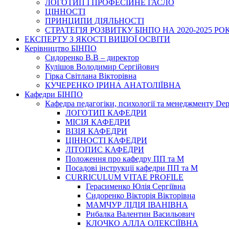
ЛОГОТИП І ПРОФЕСІЙНЕ ГАСЛО
ЦІННОСТІ
ПРИНЦИПИ ДІЯЛЬНОСТІ
СТРАТЕГІЯ РОЗВИТКУ БІНПО НА 2020-2025 РО
ЕКСПЕРТУ З ЯКОСТІ ВИЩОЇ ОСВІТИ
Керівництво БІНПО
Сидоренко В.В – директор
Кулішов Володимир Сергійович
Гірка Світлана Вікторівна
КУЧЕРЕНКО ІРИНА АНАТОЛІЇВНА
Кафедри БІНПО
Кафедра педагогіки, психології та менеджменту Dep
ЛОГОТИП КАФЕДРИ
МІСІЯ КАФЕДРИ
ВІЗІЯ КАФЕДРИ
ЦІННОСТІ КАФЕДРИ
ЛІТОПИС КАФЕДРИ
Положення про кафедру ПП та М
Посадові інструкції кафедри ПП та М
CURRICULUM VITAE PROFILE
Герасименко Юлія Сергіївна
Сидоренко Вікторія Вікторівна
МАМЧУР ЛІДІЯ ІВАНІВНА
Рибалка Валентин Васильович
КЛОЧКО АЛЛА ОЛЕКСІЇВНА